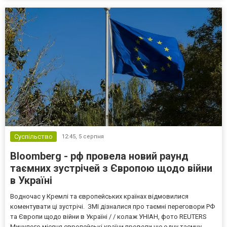
Суспільство
12:45,
5 серпня
Bloomberg - рф провела новий раунд
таємних зустрічей з Європою щодо війни
в Україні
Водночас у Кремлі та європейських країнах відмовилися
коментувати ці зустрічі. ЗМІ дізналися про таємні переговори РФ
та Європи щодо війни в Україні / / колаж УНІАН, фото REUTERS
Минулого місяця європейські країни провели ще одну таємну