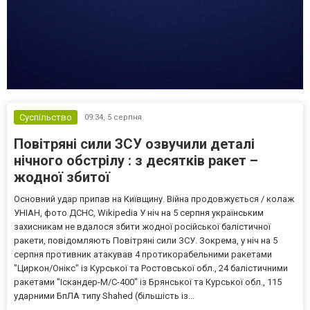
Суспільство
09:34,
5 серпня
Повітряні сили ЗСУ озвучили деталі
нічного обстрілу : з десятків ракет –
жодної збитої
Основний удар припав на Київщину. Війна продовжується / колаж
УНІАН, фото ДСНС, Wikipedia У ніч на 5 серпня українським
захисникам не вдалося збити жодної російської балістичної
ракети, повідомляють Повітряні сили ЗСУ. Зокрема, у ніч на 5
серпня противник атакував 4 протикорабельними ракетами
"Циркон/Онікс" із Курської та Ростовської обл., 24 балістичними
ракетами "Іскандер-М/С-400" із Брянської та Курської обл., 115
ударними БпЛА типу Shahed (більшість із...