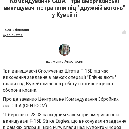
Командування США - три американські
винищувачі потрапили під "дружній вогонь"
у Кувейті
16:28,
2 березня
Суспільство
Ефименко Анастасия
Три винищувачі Сполучених Штатів F-15E під час
виконання завдання в межах операції "Епічна лють"
впали над Кувейтом через роботу протиповітряної
оборони країни.
Про це заявило Центральне Командування Збройних
сил США (CENTCOM)
"1 березня о 23:03 за східним часом три американські
винищувачі F-15E Strike Eagles, що виконували завдання
в рамках операції Epic Fury, впали над Кувейтом через