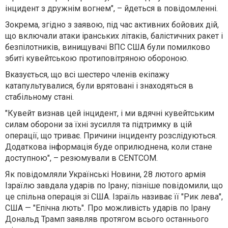
інцидент з дружнім вогнем", – йдеться в повідомленні.
Зокрема, згідно з заявою, під час активних бойових дій,
що включали атаки іранських літаків, балістичних ракет і
безпілотників, винищувачі ВПС США були помилково
збиті кувейтською протиповітряною обороною.
Вказується, що всі шестеро членів екіпажу
катапультувалися, були врятовані і знаходяться в
стабільному стані.
"Кувейт визнав цей інцидент, і ми вдячні кувейтським
силам оборони за їхні зусилля та підтримку в цій
операції, що триває. Причини інциденту розслідуються.
Додаткова інформація буде оприлюднена, коли стане
доступною", – резюмували в CENTCOM.
Як повідомляли Українські Новини, 28 лютого армія
Ізраїлю завдала ударів по Ірану; пізніше повідомили, що
це спільна операція зі США. Ізраїль називає її "Рик лева",
США — "Епічна лють". Про можливість ударів по Ірану
Дональд Трамп заявляв протягом всього останнього