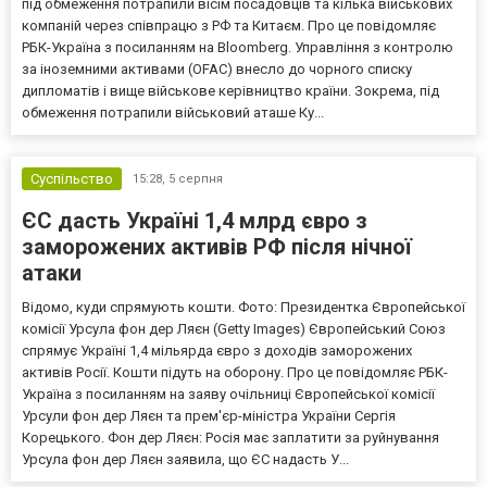
під обмеження потрапили вісім посадовців та кілька військових
компаній через співпрацю з РФ та Китаєм. Про це повідомляє
РБК-Україна з посиланням на Bloomberg. Управління з контролю
за іноземними активами (OFAC) внесло до чорного списку
дипломатів і вище військове керівництво країни. Зокрема, під
обмеження потрапили військовий аташе Ку...
Суспільство
15:28,
5 серпня
ЄС дасть Україні 1,4 млрд євро з
заморожених активів РФ після нічної
атаки
Відомо, куди спрямують кошти. Фото: Президентка Європейської
комісії Урсула фон дер Ляєн (Getty Images) Європейський Союз
спрямує Україні 1,4 мільярда євро з доходів заморожених
активів Росії. Кошти підуть на оборону. Про це повідомляє РБК-
Україна з посиланням на заяву очільниці Європейської комісії
Урсули фон дер Ляєн та прем'єр-міністра України Сергія
Корецького. Фон дер Ляєн: Росія має заплатити за руйнування
Урсула фон дер Ляєн заявила, що ЄС надасть У...