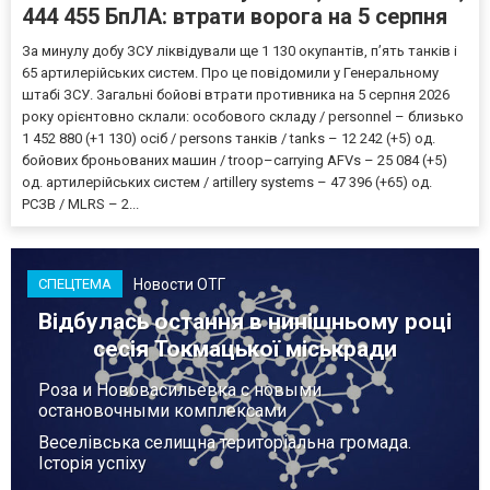
444 455 БпЛА: втрати ворога на 5 серпня
За минулу добу ЗСУ ліквідували ще 1 130 окупантів, пʼять танків і
65 артилерійських систем. Про це повідомили у Генеральному
штабі ЗСУ. Загальні бойові втрати противника на 5 серпня 2026
року орієнтовно склали: особового складу / personnel – близько
1 452 880 (+1 130) осіб / persons танків / tanks – 12 242 (+5) од.
бойових броньованих машин / troop–carrying AFVs – 25 084 (+5)
од. артилерійських систем / artillery systems – 47 396 (+65) од.
РСЗВ / MLRS – 2...
Новости ОТГ
СПЕЦТЕМА
Відбулась остання в нинішньому році
сесія Токмацької міськради
Роза и Нововасильевка с новыми
остановочными комплексами
Веселівська селищна територіальна громада.
Історія успіху