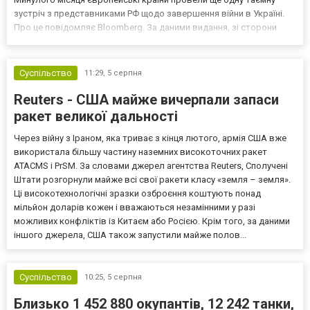
зустріч з представниками РФ щодо завершення війни в Україні.
Про це повідомляє Bloomberg. За даними видання, зі сторони
Європи до цих переговорів долучилися колишні
високопосадовці Великої Британії, Франції, Німеччини та Р...
Суспільство
11:29,
5 серпня
Reuters - США майже вичерпали запаси
ракет великої дальності
Через війну з Іраном, яка триває з кінця лютого, армія США вже
використала більшу частину наземних високоточних ракет
ATACMS і PrSM. За словами джерел агентства Reuters, Сполучені
Штати розгорнули майже всі свої ракети класу «земля – земля».
Ці високотехнологічні зразки озброєння коштують понад
мільйон доларів кожен і вважаються незамінними у разі
можливих конфліктів із Китаєм або Росією. Крім того, за даними
іншого джерела, США також запустили майже полов...
Суспільство
10:25,
5 серпня
Близько 1 452 880 окупантів, 12 242 танки,