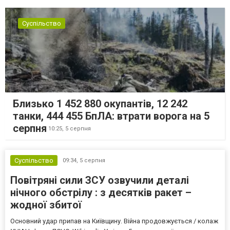
Суспільство
Близько 1 452 880 окупантів, 12 242
танки, 444 455 БпЛА: втрати ворога на 5
серпня
10:25,
5 серпня
Суспільство
09:34,
5 серпня
Повітряні сили ЗСУ озвучили деталі
нічного обстрілу : з десятків ракет –
жодної збитої
Основний удар припав на Київщину. Війна продовжується / колаж