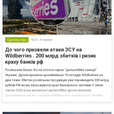
Суспільство
16:21,
3 серпня
До чого призвели атаки ЗСУ на
Wildberries . 200 млрд збитків і ризик
краху банків рф
Російський бізнес б'є на сполох через "дальнобійні санкції"
України. Дрони вразили щонайменше 10 складів Wildberries за
два тижні Збитки російських продавців уже перевищили 200 млрд
рублів РФ може загрожувати крах банківської системи У липні-
серпні 2026 року українські далекобійні дрони вразили
щонайменше десять складів найбільшого російського онлайн-
рітейлера Wildberries, спровокувавши масштабні пожежі. Поки
Кремль заперечує роль компанії в постачанні тов...