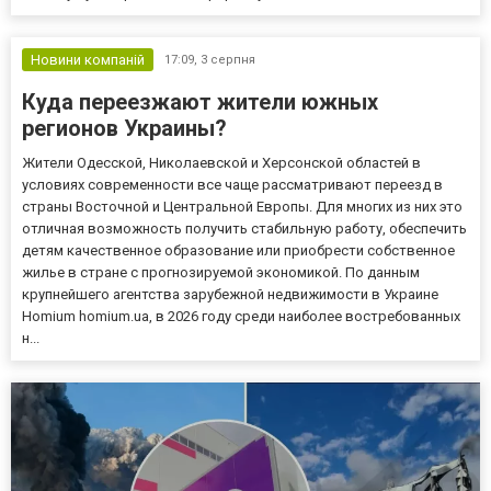
Новини компаній
17:09,
3 серпня
Куда переезжают жители южных
регионов Украины?
Жители Одесской, Николаевской и Херсонской областей в
условиях современности все чаще рассматривают переезд в
страны Восточной и Центральной Европы. Для многих из них это
отличная возможность получить стабильную работу, обеспечить
детям качественное образование или приобрести собственное
жилье в стране с прогнозируемой экономикой. По данным
крупнейшего агентства зарубежной недвижимости в Украине
Homium homium.ua, в 2026 году среди наиболее востребованных
н...