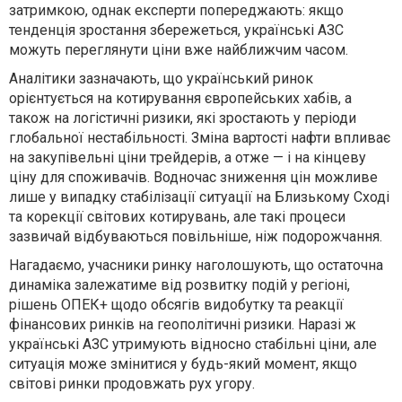
затримкою, однак експерти попереджають: якщо
тенденція зростання збережеться, українські АЗС
можуть переглянути ціни вже найближчим часом.
Аналітики зазначають, що український ринок
орієнтується на котирування європейських хабів, а
також на логістичні ризики, які зростають у періоди
глобальної нестабільності. Зміна вартості нафти впливає
на закупівельні ціни трейдерів, а отже — і на кінцеву
ціну для споживачів. Водночас зниження цін можливе
лише у випадку стабілізації ситуації на Близькому Сході
та корекції світових котирувань, але такі процеси
зазвичай відбуваються повільніше, ніж подорожчання.
Нагадаємо, учасники ринку наголошують, що остаточна
динаміка залежатиме від розвитку подій у регіоні,
рішень ОПЕК+ щодо обсягів видобутку та реакції
фінансових ринків на геополітичні ризики. Наразі ж
українські АЗС утримують відносно стабільні ціни, але
ситуація може змінитися у будь-який момент, якщо
світові ринки продовжать рух угору.