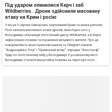
Під ударом опинилися Керч і хаб
Wildberries . Дрони здійснили масовану
атаку на Крим і росію
У ніч на 3 серпня тимчасово окупований Крим та низка регіонів
Росії зазнали масованої атаки дронів, внаслідок чого у
Володимирі спалахнув логістичний центр Wildberries, а в Керчі
зафіксовано пожежі та поранення місцевого жителя. Про це
повідомляють моніторингові канали та Telegram-канали
"Андрющенко Time" і "Кримський вітер", передає "Апостроф".
Удар по логістичному хабу у Володимирі У російському місті
Володимир сталася масштабна пожежа на території логіс...