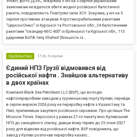
УНІАН, фото ДСНС, Wikipedia У ніч на 5 серпня українським
захисникам не вдалося збити жодної російської балістичної
ракети, повідомляють Повітряні сили ЗСУ. Зокрема, у ніч на 5
серпня противник атакував 4 протикорабельними ракетами
"Циркон/Онікс" із Курської та Ростовської обл., 24 балістичними
ракетами "Іскандер-М/С-400" із Брянської та Курської обл., 115
ударними БпЛА типу Shahed (більшість із...
Суспільство
17:24,
3 серпня
Єдиний НПЗ Грузії відмовився від
російської нафти . Знайшов альтернативу
в двох країнах
Компанія Black Sea Petroleum LLC (BSP), що володіє
нафтопереробним заводом у грузинському порту Кулеві, перейде
в серпні-вересні 2026 року на переробку нафти з Казахстану та
Лівії, припинивши закупівлі російської сировини. Про це пише The
Moscow Times. Євросоюз у рамках 21-го пакету вніс Кулевський
НПЗ до санкційного списку, давши йому термін до 25 січня 2027
року для відмови від російської нафти. BSP повідомила, що
завод у Кулеві розпочав переробку казахс...