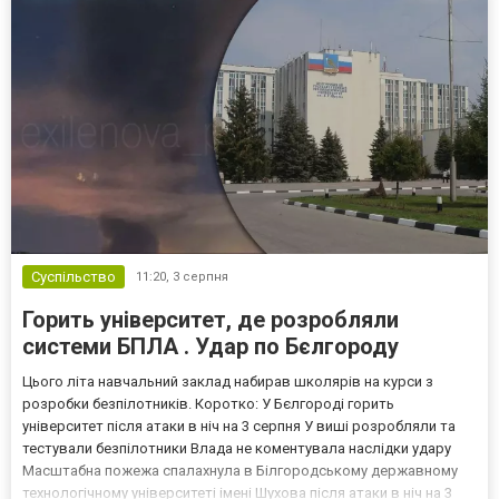
Суспільство
11:20,
3 серпня
Горить університет, де розробляли
системи БПЛА . Удар по Бєлгороду
Цього літа навчальний заклад набирав школярів на курси з
розробки безпілотників. Коротко: У Бєлгороді горить
університет після атаки в ніч на 3 серпня У виші розробляли та
тестували безпілотники Влада не коментувала наслідки удару
Масштабна пожежа спалахнула в Білгородському державному
технологічному університеті імені Шухова після атаки в ніч на 3