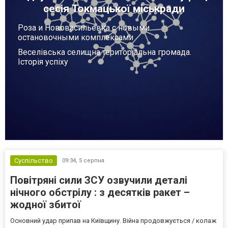
сесія Токмацької міськради
Роза и Нововасильевка с новыми
остановочными комплексами
Веселівська селищна територіальна громада.
Історія успіху
Суспільство
09:34,
5 серпня
Повітряні сили ЗСУ озвучили деталі
нічного обстрілу : з десятків ракет –
жодної збитої
Основний удар припав на Київщину. Війна продовжується / колаж