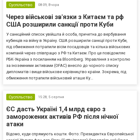
Суспільство
08:09,
Вчора
Через військові зв'язки з Китаєм та рф
США розширили санкції проти Куби
У санкційний список увійшла й особа, причетна до вербування
кубинців на війну в Україну. США розширили санкції проти Куби,
під обмеження потрапили вісім посадовців та кілька військових
компаній через співпрацю з РФ та Китаєм. Про це повідомляє
РБК-Україна з посиланням на Bloomberg. Управління з контролю
за іноземними активами (OFAC) внесло до чорного списку
дипломатів і вище військове керівництво країни. Зокрема, під
обмеження потрапили військовий аташе Ку...
Суспільство
15:28,
5 серпня
ЄС дасть Україні 1,4 млрд євро з
заморожених активів РФ після нічної
атаки
Відомо, куди спрямують кошти. Фото: Президентка Європейської