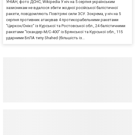
УНІАН, фото ДСНС, Wikipedia У ніч на 5 серпня українським
захисникам не вдалося збити жодної російської балістичної
ракети, повідомляють Повітряні сили ЗСУ. Зокрема, у ніч на 5
серпня противник атакував 4 протикорабельними ракетами
"Циркон/Онікс" із Курської та Ростовської обл., 24 балістичними
ракетами "Іскандер-М/С-400" із Брянської та Курської обл., 115
ударними БпЛА типу Shahed (більшість із...