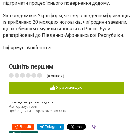
підтримати процес їхнього повернення додому.
Як повідомляв Укрінформ, четверо південноафриканців
із приблизно 20 молодих чоловіків, чиї родини заявили,
що їх обманом змусили воювати за Росію, були
репатрійовані до Південно-Африканської Республіки.
Інформує ukrinform.ua
Оцініть першим
(
0
оцінок)
Я рекомендую
Ніхто ще не рекомендував
Авторизуйтесь
,
щоб оцінити і порекомендувати
Reddit
Telegram
Viber