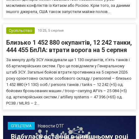
можливих конфліктів із Китаєм або Росією. Крім того, за даними
іншого джерела, США також запустили майже полов...
Суспільство
10:25,
5 серпня
Близько 1 452 880 окупантів, 12 242 танки,
444 455 БпЛА: втрати ворога на 5 серпня
За минулу добу ЗСУ ліквідували ще 1 130 окупантів, пʼять танків і
65 артилерійських систем. Про це повідомили у Генеральному
штабі ЗСУ. Загальні бойові втрати противника на 5 серпня 2026
року орієнтовно склали: особового складу / personnel – близько
1 452 880 (+1 130) осіб / persons танків / tanks – 12 242 (+5) од.
бойових броньованих машин / troop–carrying AFVs – 25 084 (+5)
од. артилерійських систем / artillery systems – 47 396 (+65) од.
РСЗВ / MLRS – 2...
Новости ОТГ
СПЕЦТЕМА
Відбулась остання в нинішньому році