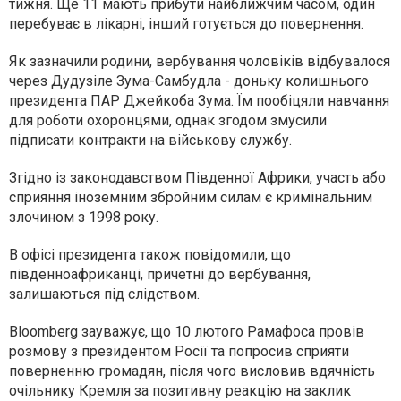
тижня. Ще 11 мають прибути найближчим часом, один
перебуває в лікарні, інший готується до повернення.
Як зазначили родини, вербування чоловіків відбувалося
через Дудузіле Зума-Самбудла - доньку колишнього
президента ПАР Джейкоба Зума. Їм пообіцяли навчання
для роботи охоронцями, однак згодом змусили
підписати контракти на військову службу.
Згідно із законодавством Південної Африки, участь або
сприяння іноземним збройним силам є кримінальним
злочином з 1998 року.
В офісі президента також повідомили, що
південноафриканці, причетні до вербування,
залишаються під слідством.
Bloomberg зауважує, що 10 лютого Рамафоса провів
розмову з президентом Росії та попросив сприяти
поверненню громадян, після чого висловив вдячність
очільнику Кремля за позитивну реакцію на заклик