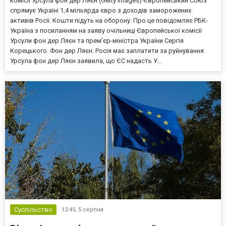
комісії Урсула фон дер Ляєн (Getty Images) Європейський Союз
спрямує Україні 1,4 мільярда євро з доходів заморожених
активів Росії. Кошти підуть на оборону. Про це повідомляє РБК-
Україна з посиланням на заяву очільниці Європейської комісії
Урсули фон дер Ляєн та прем'єр-міністра України Сергія
Корецького. Фон дер Ляєн: Росія має заплатити за руйнування
Урсула фон дер Ляєн заявила, що ЄС надасть У...
Суспільство
12:45,
5 серпня