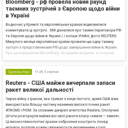
Bloomberg - рф провела новий раунд
таємних зустрічей з Європою щодо війни
в Україні
Водночас у Кремлі та європейських країнах відмовилися
коментувати ці зустрічі. ЗМІ дізналися про таємні переговори РФ
та Європи щодо війни в Україні / / колаж УНІАН, фото REUTERS
Минулого місяця європейські країни провели ще одну таємну
зустріч з представниками РФ щодо завершення війни в Україні.
Про це повідомляє Bloomberg. За даними видання, зі сторони
Європи до цих переговорів долучилися колишні
високопосадовці Великої Британії, Франції, Німеччини та Р...
Суспільство
11:29,
5 серпня
Reuters - США майже вичерпали запаси
ракет великої дальності
Через війну з Іраном, яка триває з кінця лютого, армія США вже
використала більшу частину наземних високоточних ракет
ATACMS і PrSM. За словами джерел агентства Reuters, Сполучені
Штати розгорнули майже всі свої ракети класу «земля – земля».
Ці високотехнологічні зразки озброєння коштують понад
мільйон доларів кожен і вважаються незамінними у разі