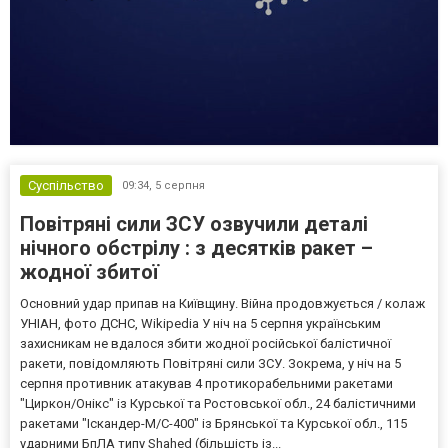
Суспільство
09:34,
5 серпня
Повітряні сили ЗСУ озвучили деталі
нічного обстрілу : з десятків ракет –
жодної збитої
Основний удар припав на Київщину. Війна продовжується / колаж
УНІАН, фото ДСНС, Wikipedia У ніч на 5 серпня українським
захисникам не вдалося збити жодної російської балістичної
ракети, повідомляють Повітряні сили ЗСУ. Зокрема, у ніч на 5
серпня противник атакував 4 протикорабельними ракетами
"Циркон/Онікс" із Курської та Ростовської обл., 24 балістичними
ракетами "Іскандер-М/С-400" із Брянської та Курської обл., 115
ударними БпЛА типу Shahed (більшість із...