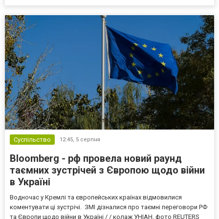
Суспільство
12:45,
5 серпня
Bloomberg - рф провела новий раунд
таємних зустрічей з Європою щодо війни
в Україні
Водночас у Кремлі та європейських країнах відмовилися
коментувати ці зустрічі. ЗМІ дізналися про таємні переговори РФ
та Європи щодо війни в Україні / / колаж УНІАН, фото REUTERS