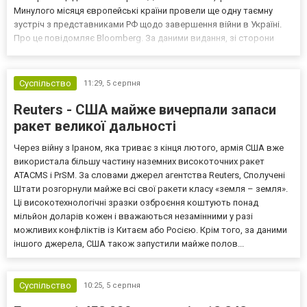
Минулого місяця європейські країни провели ще одну таємну
зустріч з представниками РФ щодо завершення війни в Україні.
Про це повідомляє Bloomberg. За даними видання, зі сторони
Європи до цих переговорів долучилися колишні
високопосадовці Великої Британії, Франції, Німеччини та Р...
Суспільство
11:29,
5 серпня
Reuters - США майже вичерпали запаси
ракет великої дальності
Через війну з Іраном, яка триває з кінця лютого, армія США вже
використала більшу частину наземних високоточних ракет
ATACMS і PrSM. За словами джерел агентства Reuters, Сполучені
Штати розгорнули майже всі свої ракети класу «земля – земля».
Ці високотехнологічні зразки озброєння коштують понад
мільйон доларів кожен і вважаються незамінними у разі
можливих конфліктів із Китаєм або Росією. Крім того, за даними
іншого джерела, США також запустили майже полов...
Суспільство
10:25,
5 серпня