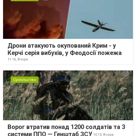
Дрони атакують окупований Крим - у
Керчі серія вибухів, у Феодосії пожежа
11:16,
Вчора
Суспільство
Ворог втратив понад 1200 солдатів та 3
системи ППО — Генштаб ЗСУ
10:13,
Вчора