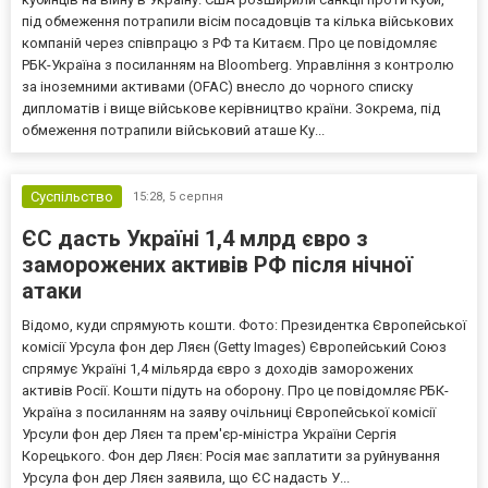
під обмеження потрапили вісім посадовців та кілька військових
компаній через співпрацю з РФ та Китаєм. Про це повідомляє
РБК-Україна з посиланням на Bloomberg. Управління з контролю
за іноземними активами (OFAC) внесло до чорного списку
дипломатів і вище військове керівництво країни. Зокрема, під
обмеження потрапили військовий аташе Ку...
Суспільство
15:28,
5 серпня
ЄС дасть Україні 1,4 млрд євро з
заморожених активів РФ після нічної
атаки
Відомо, куди спрямують кошти. Фото: Президентка Європейської
комісії Урсула фон дер Ляєн (Getty Images) Європейський Союз
спрямує Україні 1,4 мільярда євро з доходів заморожених
активів Росії. Кошти підуть на оборону. Про це повідомляє РБК-
Україна з посиланням на заяву очільниці Європейської комісії
Урсули фон дер Ляєн та прем'єр-міністра України Сергія
Корецького. Фон дер Ляєн: Росія має заплатити за руйнування
Урсула фон дер Ляєн заявила, що ЄС надасть У...