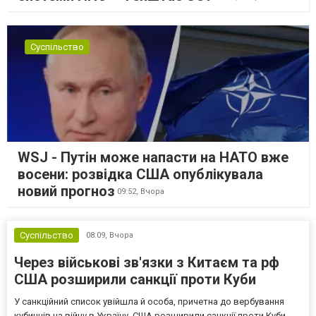
Суспільство
WSJ - Путін може напасти на НАТО вже
восени: розвідка США опублікувала
новий прогноз
09:52,
Вчора
Суспільство
08:09,
Вчора
Через військові зв'язки з Китаєм та рф
США розширили санкції проти Куби
У санкційний список увійшла й особа, причетна до вербування
кубинців на війну в Україну. США розширили санкції проти Куби,