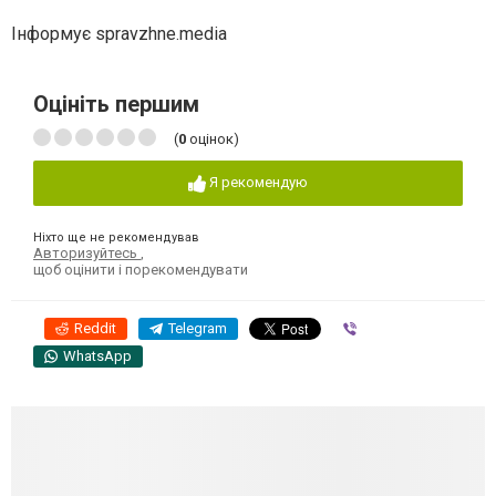
Інформує spravzhne.media
Оцініть першим
(
0
оцінок)
Я рекомендую
Ніхто ще не рекомендував
Авторизуйтесь
,
щоб оцінити і порекомендувати
Reddit
Telegram
Viber
WhatsApp