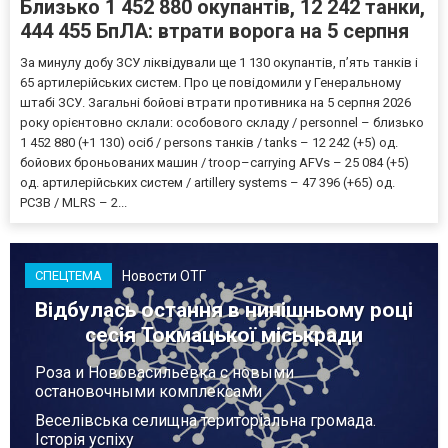
Близько 1 452 880 окупантів, 12 242 танки,
444 455 БпЛА: втрати ворога на 5 серпня
За минулу добу ЗСУ ліквідували ще 1 130 окупантів, пʼять танків і
65 артилерійських систем. Про це повідомили у Генеральному
штабі ЗСУ. Загальні бойові втрати противника на 5 серпня 2026
року орієнтовно склали: особового складу / personnel – близько
1 452 880 (+1 130) осіб / persons танків / tanks – 12 242 (+5) од.
бойових броньованих машин / troop–carrying AFVs – 25 084 (+5)
од. артилерійських систем / artillery systems – 47 396 (+65) од.
РСЗВ / MLRS – 2...
Новости ОТГ
СПЕЦТЕМА
Відбулась остання в нинішньому році
сесія Токмацької міськради
Роза и Нововасильевка с новыми
остановочными комплексами
Веселівська селищна територіальна громада.
Історія успіху