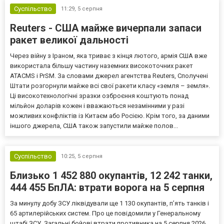
Суспільство
11:29,
5 серпня
Reuters - США майже вичерпали запаси
ракет великої дальності
Через війну з Іраном, яка триває з кінця лютого, армія США вже
використала більшу частину наземних високоточних ракет
ATACMS і PrSM. За словами джерел агентства Reuters, Сполучені
Штати розгорнули майже всі свої ракети класу «земля – земля».
Ці високотехнологічні зразки озброєння коштують понад
мільйон доларів кожен і вважаються незамінними у разі
можливих конфліктів із Китаєм або Росією. Крім того, за даними
іншого джерела, США також запустили майже полов...
Суспільство
10:25,
5 серпня
Близько 1 452 880 окупантів, 12 242 танки,
444 455 БпЛА: втрати ворога на 5 серпня
За минулу добу ЗСУ ліквідували ще 1 130 окупантів, пʼять танків і
65 артилерійських систем. Про це повідомили у Генеральному
штабі ЗСУ. Загальні бойові втрати противника на 5 серпня 2026