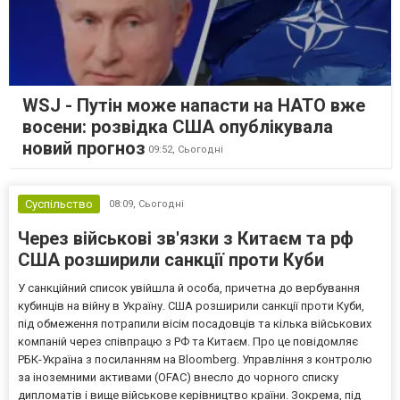
WSJ - Путін може напасти на НАТО вже
восени: розвідка США опублікувала
новий прогноз
09:52,
Сьогодні
Суспільство
08:09,
Сьогодні
Через військові зв'язки з Китаєм та рф
США розширили санкції проти Куби
У санкційний список увійшла й особа, причетна до вербування
кубинців на війну в Україну. США розширили санкції проти Куби,
під обмеження потрапили вісім посадовців та кілька військових
компаній через співпрацю з РФ та Китаєм. Про це повідомляє
РБК-Україна з посиланням на Bloomberg. Управління з контролю
за іноземними активами (OFAC) внесло до чорного списку
дипломатів і вище військове керівництво країни. Зокрема, під