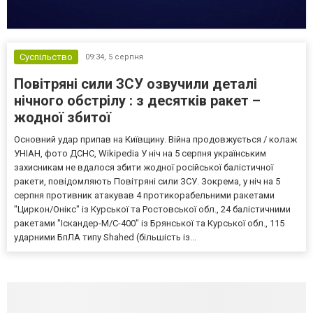
Суспільство
09:34,
5 серпня
Повітряні сили ЗСУ озвучили деталі
нічного обстрілу : з десятків ракет –
жодної збитої
Основний удар припав на Київщину. Війна продовжується / колаж
УНІАН, фото ДСНС, Wikipedia У ніч на 5 серпня українським
захисникам не вдалося збити жодної російської балістичної
ракети, повідомляють Повітряні сили ЗСУ. Зокрема, у ніч на 5
серпня противник атакував 4 протикорабельними ракетами
"Циркон/Онікс" із Курської та Ростовської обл., 24 балістичними
ракетами "Іскандер-М/С-400" із Брянської та Курської обл., 115
ударними БпЛА типу Shahed (більшість із...