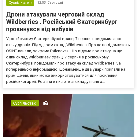
Суспільство
12:53,
Сьогодні
Дрони атакували черговий склад
Wildberries . Російський Єкатеринбург
прокинувся від вибухів
У російському Єкатеринбурзі вранці 7 серпня повідомили про
атаку дронів. Під ударом склад Wildberries. Про це повідомляють
OSINT-канали, зокрема Exilenova+. Що відомо про атаку на ще
один склад Wildberries? Уранці 7 серпня в російському
Єкатеринбурзі повідомили про атаку на склад Wildberries. За
попередньою інформацією, щонайменше два удари припали на
приміщення, який може використовуватися для посилення
російської армії. Росіяни втікають зі складу після а...
Суспільство