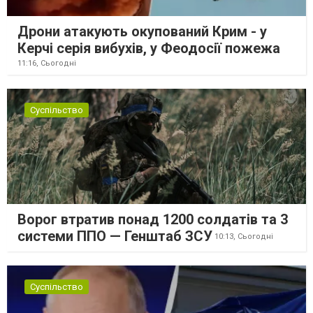
Дрони атакують окупований Крим - у
Керчі серія вибухів, у Феодосії пожежа
11:16,
Сьогодні
Суспільство
Ворог втратив понад 1200 солдатів та 3
системи ППО — Генштаб ЗСУ
10:13,
Сьогодні
Суспільство