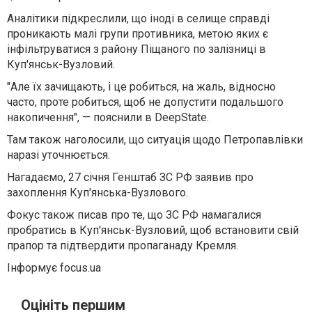
Аналітики підкреслили, що іноді в селище справді
проникають малі групи противника, метою яких є
інфільтруватися з району Піщаного по залізниці в
Куп'янськ-Вузловий.
"Але їх зачищають, і це робиться, на жаль, відносно
часто, проте робиться, щоб не допустити подальшого
накопичення", — пояснили в DeepState.
Там також наголосили, що ситуація щодо Петропавлівки
наразі уточнюється.
Нагадаємо, 27 січня Генштаб ЗС РФ заявив про
захоплення Куп'янська-Вузлового.
Фокус також писав про те, що ЗС РФ намагалися
пробратись в Куп'янськ-Вузловий, щоб встановити свій
прапор та підтвердити пропаганаду Кремля.
Інформує focus.ua
Оцініть першим