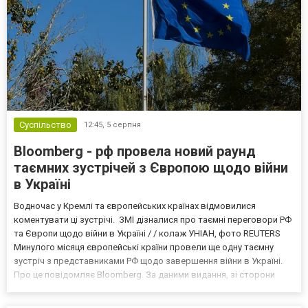
Суспільство
12:45,
5 серпня
Bloomberg - рф провела новий раунд
таємних зустрічей з Європою щодо війни
в Україні
Водночас у Кремлі та європейських країнах відмовилися
коментувати ці зустрічі. ЗМІ дізналися про таємні переговори РФ
та Європи щодо війни в Україні / / колаж УНІАН, фото REUTERS
Минулого місяця європейські країни провели ще одну таємну
зустріч з представниками РФ щодо завершення війни в Україні.
Про це повідомляє Bloomberg. За даними видання, зі сторони
Європи до цих переговорів долучилися колишні
високопосадовці Великої Британії, Франції, Німеччини та Р...