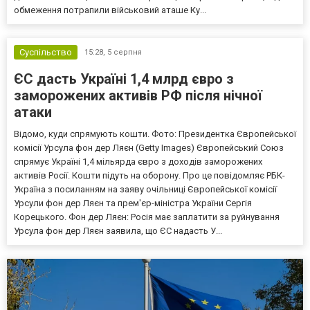
обмеження потрапили військовий аташе Ку...
Суспільство
15:28,
5 серпня
ЄС дасть Україні 1,4 млрд євро з
заморожених активів РФ після нічної
атаки
Відомо, куди спрямують кошти. Фото: Президентка Європейської
комісії Урсула фон дер Ляєн (Getty Images) Європейський Союз
спрямує Україні 1,4 мільярда євро з доходів заморожених
активів Росії. Кошти підуть на оборону. Про це повідомляє РБК-
Україна з посиланням на заяву очільниці Європейської комісії
Урсули фон дер Ляєн та прем'єр-міністра України Сергія
Корецького. Фон дер Ляєн: Росія має заплатити за руйнування
Урсула фон дер Ляєн заявила, що ЄС надасть У...