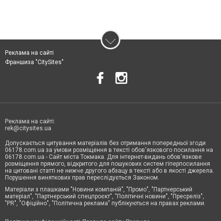
Реклама на сайті
Франшиза "CitySites"
Реклама на сайті:
rek@citysites.ua
Допускається цитування матеріалів без отримання попередньої згоди
06178.com.ua за умови розміщення в тексті обов'язкового посилання на
06178.com.ua - Сайт міста Токмака. Для інтернет-видань обов'язкове
розміщення прямого, відкритого для пошукових систем гіперпосилання
на цитовані статті не нижче другого абзацу в тексті або в якості джерела.
Порушення виняткових прав переслідується Законом.
Матеріали з плашками "Новини компаній", "Промо", "Партнерський
матеріал", "Партнерський спецпроєкт", "Політичні новини", "Пресреліз",
"PR", "Офіційно", "Політична реклама" публікуються на правах реклами.