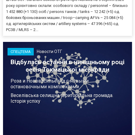
року орієнтовно склали: особового складу / personnel – близько
1 452 880 (+1 130) осіб / persons танків / tanks – 12 242 (+5) од.
бойових броньованих машин / troop–carrying AFVs – 25 084 (+5)
од. артилерійських систем / artillery systems – 47 396 (+65) од.
РСЗВ / MLRS – 2...
Новости ОТГ
СПЕЦТЕМА
Відбулась остання в нинішньому році
сесія Токмацької міськради
Роза и Нововасильевка с новыми
остановочными комплексами
Веселівська селищна територіальна громада.
Історія успіху