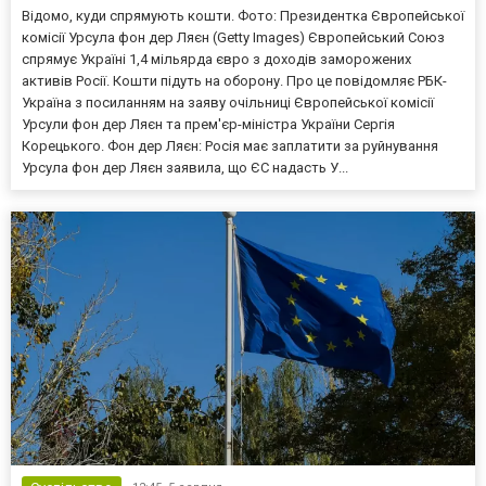
Відомо, куди спрямують кошти. Фото: Президентка Європейської
комісії Урсула фон дер Ляєн (Getty Images) Європейський Союз
спрямує Україні 1,4 мільярда євро з доходів заморожених
активів Росії. Кошти підуть на оборону. Про це повідомляє РБК-
Україна з посиланням на заяву очільниці Європейської комісії
Урсули фон дер Ляєн та прем'єр-міністра України Сергія
Корецького. Фон дер Ляєн: Росія має заплатити за руйнування
Урсула фон дер Ляєн заявила, що ЄС надасть У...