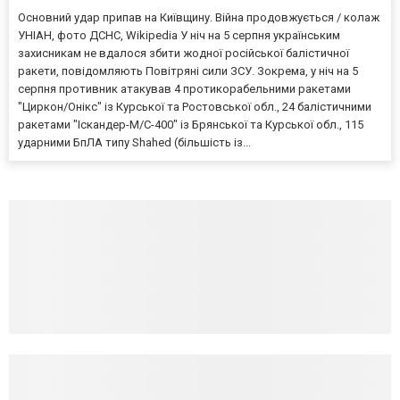
Основний удар припав на Київщину. Війна продовжується / колаж
УНІАН, фото ДСНС, Wikipedia У ніч на 5 серпня українським
захисникам не вдалося збити жодної російської балістичної
ракети, повідомляють Повітряні сили ЗСУ. Зокрема, у ніч на 5
серпня противник атакував 4 протикорабельними ракетами
"Циркон/Онікс" із Курської та Ростовської обл., 24 балістичними
ракетами "Іскандер-М/С-400" із Брянської та Курської обл., 115
ударними БпЛА типу Shahed (більшість із...