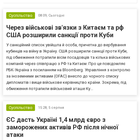
Суспільство
08:09,
Сьогодні
Через військові зв'язки з Китаєм та рф
США розширили санкції проти Куби
У санкційний список увійшла й особа, причетна до вербування
кубинців на війну в Україну. США розширили санкції проти Куби,
під обмеження потрапили вісім посадовців та кілька військових
компаній через співпрацю з РФ та Китаєм. Про це повідомляє
РБК-Україна з посиланням на Bloomberg. Управління з контролю
за іноземними активами (OFAC) внесло до чорного списку
дипломатів і вище військове керівництво країни. Зокрема, під
обмеження потрапили військовий аташе Ку...
Суспільство
15:28,
5 серпня
ЄС дасть Україні 1,4 млрд євро з
заморожених активів РФ після нічної
атаки