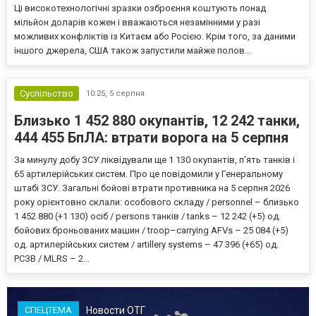
Ці високотехнологічні зразки озброєння коштують понад
мільйон доларів кожен і вважаються незамінними у разі
можливих конфліктів із Китаєм або Росією. Крім того, за даними
іншого джерела, США також запустили майже полов...
Суспільство
10:25,
5 серпня
Близько 1 452 880 окупантів, 12 242 танки,
444 455 БпЛА: втрати ворога на 5 серпня
За минулу добу ЗСУ ліквідували ще 1 130 окупантів, пʼять танків і
65 артилерійських систем. Про це повідомили у Генеральному
штабі ЗСУ. Загальні бойові втрати противника на 5 серпня 2026
року орієнтовно склали: особового складу / personnel – близько
1 452 880 (+1 130) осіб / persons танків / tanks – 12 242 (+5) од.
бойових броньованих машин / troop–carrying AFVs – 25 084 (+5)
од. артилерійських систем / artillery systems – 47 396 (+65) од.
РСЗВ / MLRS – 2...
Новости ОТГ
СПЕЦТЕМА