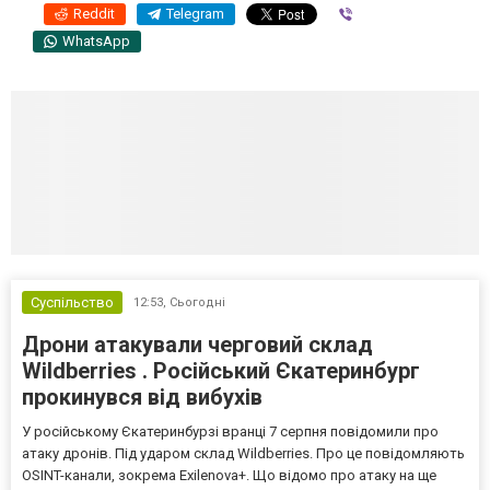
Reddit
Telegram
Viber
WhatsApp
Суспільство
12:53,
Сьогодні
Дрони атакували черговий склад
Wildberries . Російський Єкатеринбург
прокинувся від вибухів
У російському Єкатеринбурзі вранці 7 серпня повідомили про
атаку дронів. Під ударом склад Wildberries. Про це повідомляють
OSINT-канали, зокрема Exilenova+. Що відомо про атаку на ще