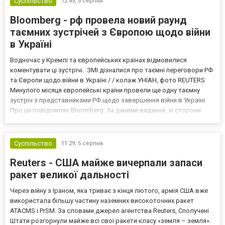
Суспільство
12:45,
5 серпня
Bloomberg - рф провела новий раунд
таємних зустрічей з Європою щодо війни
в Україні
Водночас у Кремлі та європейських країнах відмовилися
коментувати ці зустрічі. ЗМІ дізналися про таємні переговори РФ
та Європи щодо війни в Україні / / колаж УНІАН, фото REUTERS
Минулого місяця європейські країни провели ще одну таємну
зустріч з представниками РФ щодо завершення війни в Україні.
Про це повідомляє Bloomberg. За даними видання, зі сторони
Європи до цих переговорів долучилися колишні
високопосадовці Великої Британії, Франції, Німеччини та Р...
Суспільство
11:29,
5 серпня
Reuters - США майже вичерпали запаси
ракет великої дальності
Через війну з Іраном, яка триває з кінця лютого, армія США вже
використала більшу частину наземних високоточних ракет
ATACMS і PrSM. За словами джерел агентства Reuters, Сполучені
Штати розгорнули майже всі свої ракети класу «земля – земля».