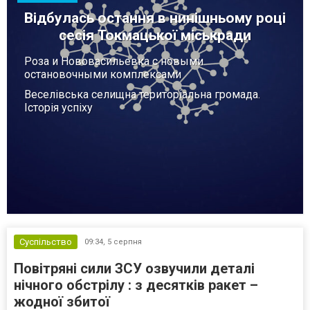
Відбулась остання в нинішньому році
сесія Токмацької міськради
Роза и Нововасильевка с новыми
остановочными комплексами
Веселівська селищна територіальна громада.
Історія успіху
Суспільство
09:34,
5 серпня
Повітряні сили ЗСУ озвучили деталі
нічного обстрілу : з десятків ракет –
жодної збитої