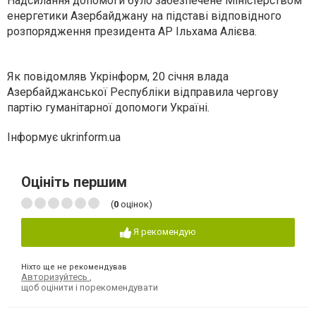
Надсилання допомоги було забезпечене Міністерством
енергетики Азербайджану на підставі відповідного
розпорядження президента АР Ільхама Алієва.
Як повідомляв Укрінформ, 20 січня влада
Азербайджанської Республіки відправила чергову
партію гуманітарної допомоги Україні.
Інформує ukrinform.ua
Оцініть першим
(
0
оцінок)
Я рекомендую
Ніхто ще не рекомендував
Авторизуйтесь
,
щоб оцінити і порекомендувати