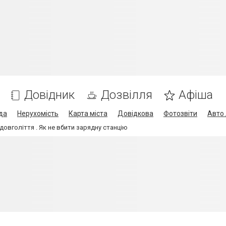
Довідник
Дозвілля
Афіша
да
Нерухомість
Карта міста
Довідкова
Фотозвіти
Авто 
довголіття . Як не вбити зарядну станцію