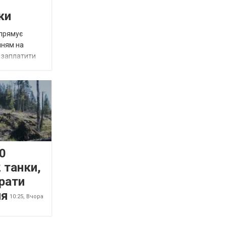
ки
спрямує
нням на
є заплатити
0
 танки,
рати
ня
10:25,
Вчора