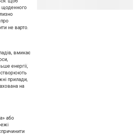
ься. Щоб
с щоденного
близно
 про
ти не варто.
ладів, вмикає
оси,
ьше енергії,
 і створюють
жні прилади,
рахована на
а» або
режі
 спричинити