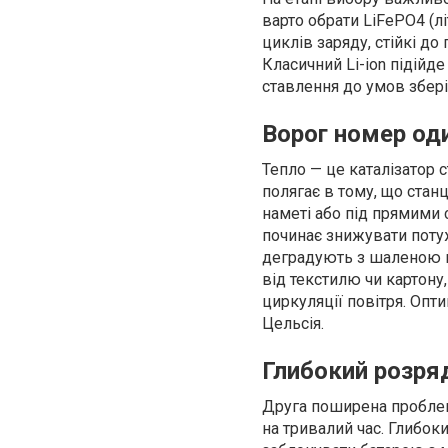
варто обрати LiFePO4 (лі
циклів заряду, стійкі д
Класичний Li-ion підійд
ставлення до умов збері
Ворог номер од
Тепло — це каталізатор 
полягає в тому, що ста
наметі або під прямими 
починає знижувати потужн
деградують з шаленою шв
від текстилю чи картону
циркуляції повітря. Опт
Цельсія.
Глибокий розряд
Друга поширена проблема
на тривалий час. Глибо