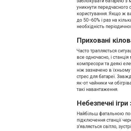
заблокувати батарею з 
уникнути передчасного с
користування. Якщо ж ви
до 50−60% і раз на кільк
необхідність періодично
Приховані кілов
Часто трапляється ситуа
все одночасно, і станці
компресори та деякі еле
ніж зазначено в їхньому
стрес для батареї. Завж
як-от чайники чи обігрі
такі навантаження.
Небезпечні ігр
Найбільш фатальною по
підключення станції чер
з’являється світло, зус