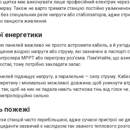
 щитка має виконувати лише професійний електрик через
ерву. Також не варто тримати станцію постійно увімкнено
 без спеціальних реле напруги або стабілізаторів, адже стр
ні ланцюги живлення.
ї енергетики
х панелей важливо не просто встромити кабель, а й узгод
ння вхідної напруги або струму, які зазначені в паспорті ст
тролера MPPT або перегріву роз'ємів. Пам’ятайте, що взим
остає, тому потрібно закладати запас.
нелей підвищує напругу, а паралельне — силу струму. Кабе
перетину і мінімально можливої довжини, щоб уникнути втра
так, щоб на них не падала навіть часткова тінь від гілок чи 
 непропорційно сильно.
ь пожежі
ухи станцій часто перебільшені, адже сучасні пристрої не 
інциденти зазвичай є наслідком так званого теплового розго