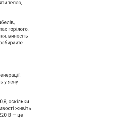
ти тепло,
белів,
ах горілого,
ня, винесіть
розбирайте
енерації.
ь у ясну
0,8, оскільки
ивості живіть
220 В — це