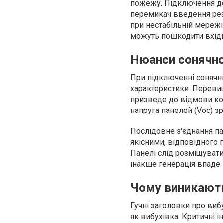
пожежу. Підключення до
перемикач введення рез
при нестабільній мережі
можуть пошкодити вхід
Нюанси сонячно
При підключенні сонячни
характеристики. Перевище
призведе до відмови кон
напруга панелей (Voc) зр
Послідовне з'єднання па
якісними, відповідного 
Панелі слід розміщувати 
інакше генерація впаде
Чому виникают
Гучні заголовки про виб
як вибухівка. Критичні 