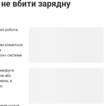
 не вбити зарядну
ої роботи,
Там ховається
я
зок» системи
 напруги
ів або
нень, а
ю.
тиме щодня,