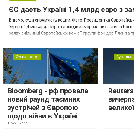
ЄС дасть Україні 1,4 млрд євро з з
Відомо, куди спрямують кошти. Фото: Президентка Європейсько
Україні 1,4 мільярда євро з доходів заморожених активів Росі
заяву очільниці Європейської комісії Урсули фон дер Ляєн та п
за руйнування Урсула фон дер Ляєн заявила, що ЄС надасть У..
Суспільство
Суспільс
Bloomberg - рф провела
Reuter
новий раунд таємних
вичерп
зустрічей з Європою
великої
щодо війни в Україні
12:45,
Вчора