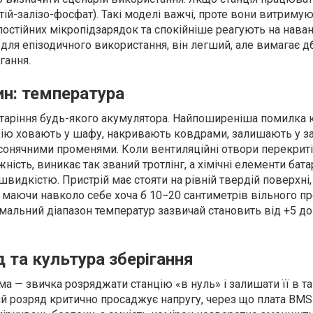
тій-залізо-фосфат). Такі моделі важчі, проте вони витримую
о постійних мікропідзарядок та спокійніше реагують на нава
е для епізодичного використання, він легший, але вимагає 
гання.
ин: температура
старіння будь-якого акумулятора. Найпоширеніша помилка 
нцію ховають у шафу, накривають ковдрами, залишають у з
сонячними променями. Коли вентиляційні отвори перекриті,
ість, виникає так званий тротлінг, а хімічні елементи бата
идкістю. Пристрій має стояти на рівній твердій поверхні, в
, маючи навколо себе хоча б 10−20 сантиметрів вільного п
имальний діапазон температур зазвичай становить від +5 до
 та культура зберігання
 — звичка розряджати станцію «в нуль» і залишати її в та
кий розряд критично просаджує напругу, через що плата BM