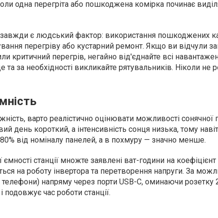
оли одна перегріта або пошкоджена комірка починає виділя
завжди є людський фактор: використання пошкоджених ка
ування перегріву або кустарний ремонт. Якщо ви відчули зап
ли критичний перегрів, негайно від'єднайте всі навантажен
це та за необхідності викликайте рятувальників. Ніколи не 
мність
ість, варто реалістично оцінювати можливості сонячної г
ий день короткий, а інтенсивність сонця низька, тому навіт
80% від номіналу панелей, а в похмуру — значно менше.
ємності станції множте заявлені ват-години на коефіцієнт 
ється на роботу інвертора та перетворення напруги. За можл
и, телефони) напряму через порти USB-C, оминаючи розетку 
і подовжує час роботи станції.