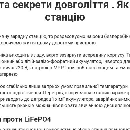
та секрети довголіття . Як
станцію
вну зарядну станцію, то розраховуємо на роки безперебійн
скорочуємо життя цьому дорогому пристрою.
ніка виходить з ладу, варто зазирнути всередину корпусу. 
-іонний або літій-залізо-фосфатний акумулятор, інвертор дл
звичні 220 В, контролер MPPT для роботи з сонцем та «мо
атареєю.
ює стабільно лише за трьох умов: правильної температури,
ного підключення. Перегрів, ігнорування вхідних параметр
призводять до деградації хімії акумулятора, аварійних вимк
Більшість ризиків можна нівелювати звичайною дисципліно
ion проти LiFePO4
о визначити сценарій використання. Якщо станція працюва