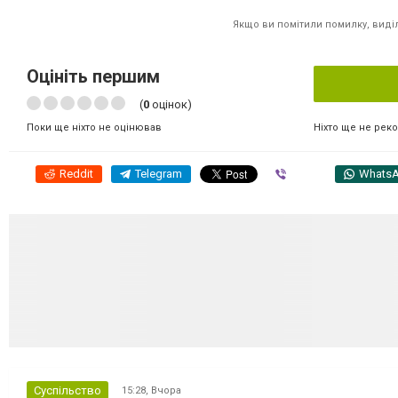
Якщо ви помітили помилку, виділі
Оцініть першим
(
0
оцінок)
Ніхто ще не рек
Поки ще ніхто не оцінював
Reddit
Telegram
Viber
Whats
Суспільство
15:28,
Вчора