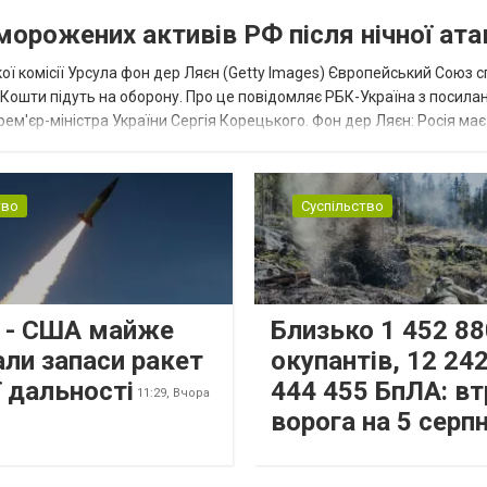
аморожених активів РФ після нічної ата
ї комісії Урсула фон дер Ляєн (Getty Images) Європейський Союз 
ї. Кошти підуть на оборону. Про це повідомляє РБК-Україна з посила
рем'єр-міністра України Сергія Корецького. Фон дер Ляєн: Росія ма
.
тво
Суспільство
s - США майже
Близько 1 452 88
али запаси ракет
окупантів, 12 242
 дальності
444 455 БпЛА: вт
11:29,
Вчора
ворога на 5 серп