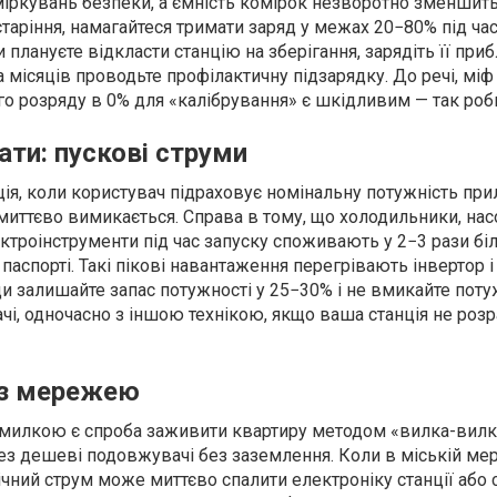
міркувань безпеки, а ємність комірок незворотно зменшит
таріння, намагайтеся тримати заряд у межах 20−80% під ча
 плануєте відкласти станцію на зберігання, зарядіть її при
а місяців проводьте профілактичну підзарядку. До речі, міф
го розряду в 0% для «калібрування» є шкідливим — так роби
ати: пускові струми
ція, коли користувач підраховує номінальну потужність при
я миттєво вимикається. Справа в тому, що холодильники, нас
ктроінструменти під час запуску споживають у 2−3 рази біл
 паспорті. Такі пікові навантаження перегрівають інвертор
ди залишайте запас потужності у 25−30% і не вмикайте поту
вачі, одночасно з іншою технікою, якщо ваша станція не роз
и з мережею
милкою є спроба заживити квартиру методом «вилка-вилк
ез дешеві подовжувачі без заземлення. Коли в міській ме
трічний струм може миттєво спалити електроніку станції або