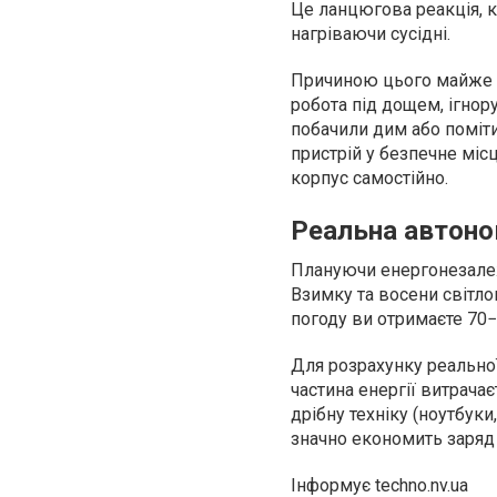
Це ланцюгова реакція, к
нагріваючи сусідні.
Причиною цього майже 
робота під дощем, ігнор
побачили дим або поміти
пристрій у безпечне міс
корпус самостійно.
Реальна автоно
Плануючи енергонезалежн
Взимку та восени світлов
погоду ви отримаєте 70−
Для розрахунку реальної 
частина енергії витрача
дрібну техніку (ноутбук
значно економить заряд 
Інформує techno.nv.ua