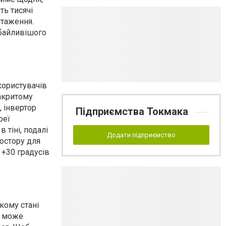
ть тисячі
нтаження.
дбайливішого
користувачів
акритому
 інвертор
Підприємства Токмака
реї
 тіні, подалі
Додати підприємство
ростору для
 +30 градусів
кому стані
S може