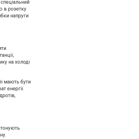
 спеціальний
ю в розетку
ибки напруги
ити
анції,
ку на холоді
лі мають бути
т енергії.
дротів,
детонують
ну.