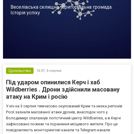
Веселівська селищна територіальна громада.
Історія успіху
Суспільство
10:37,
3 серпня
Під ударом опинилися Керч і хаб
Wildberries . Дрони здійснили масовану
атаку на Крим і росію
У ніч на 3 серпня тимчасово окупований Крим та низка регіонів
Росії зазнали масованої атаки дронів, внаслідок чого у
Володимирі спалахнув логістичний центр Wildberries, а в Керчі
зафіксовано пожежі та поранення місцевого жителя. Про це
повідомляють моніторингові канали та Telegram-канали