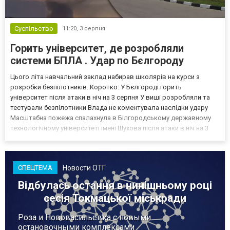
Суспільство
11:20,
3 серпня
Горить університет, де розробляли
системи БПЛА . Удар по Бєлгороду
Цього літа навчальний заклад набирав школярів на курси з
розробки безпілотників. Коротко: У Бєлгороді горить
університет після атаки в ніч на 3 серпня У виші розробляли та
тестували безпілотники Влада не коментувала наслідки удару
Масштабна пожежа спалахнула в Білгородському державному
технологічному університеті імені Шухова після атаки в ніч на 3
серпня - у цьому закладі розробляли та тестували безпілотники.
Як пише російський Telegram-канал Astra, наслі...
Новости ОТГ
СПЕЦТЕМА
Відбулась остання в нинішньому році
сесія Токмацької міськради
Роза и Нововасильевка с новыми
остановочными комплексами