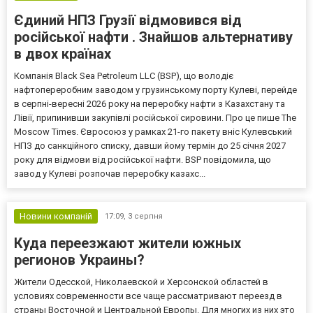
Єдиний НПЗ Грузії відмовився від
російської нафти . Знайшов альтернативу
в двох країнах
Компанія Black Sea Petroleum LLC (BSP), що володіє
нафтопереробним заводом у грузинському порту Кулеві, перейде
в серпні-вересні 2026 року на переробку нафти з Казахстану та
Лівії, припинивши закупівлі російської сировини. Про це пише The
Moscow Times. Євросоюз у рамках 21-го пакету вніс Кулевський
НПЗ до санкційного списку, давши йому термін до 25 січня 2027
року для відмови від російської нафти. BSP повідомила, що
завод у Кулеві розпочав переробку казахс...
Новини компаній
17:09,
3 серпня
Куда переезжают жители южных
регионов Украины?
Жители Одесской, Николаевской и Херсонской областей в
условиях современности все чаще рассматривают переезд в
страны Восточной и Центральной Европы. Для многих из них это