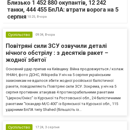
Близько 1 452 880 окупантів, 12 242
танки, 444 455 БпЛА: втрати ворога на 5
серпня
10:25,
Вчора
Суспільство
09:34,
Вчора
Повітряні сили ЗСУ озвучили деталі
нічного обстрілу : з десятків ракет –
жодної збитої
Основний удар припав на Київщину. Війна продовжується / колаж
УНІАН, фото ДСНС, Wikipedia У ніч на 5 серпня українським
захисникам не вдалося збити жодної російської балістичної
ракети, повідомляють Повітряні сили ЗСУ. Зокрема, у ніч на 5
серпня противник атакував 4 протикорабельними ракетами
"Циркон/Онікс" із Курської та Ростовської обл., 24 балістичними
ракетами "Іскандер-М/С-400" із Брянської та Курської обл., 115
ударними БпЛА типу Shahed (більшість із...
Суспільство
17:24,
3 серпня