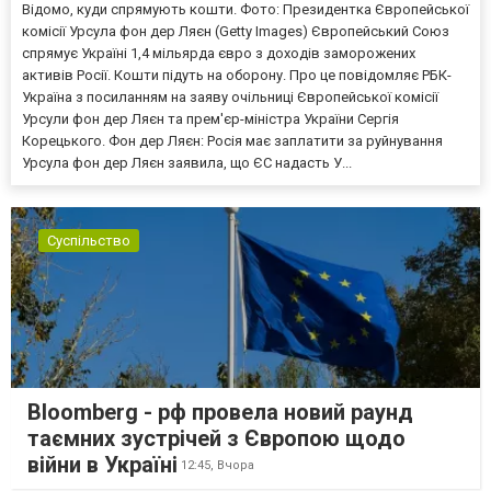
Відомо, куди спрямують кошти. Фото: Президентка Європейської
комісії Урсула фон дер Ляєн (Getty Images) Європейський Союз
спрямує Україні 1,4 мільярда євро з доходів заморожених
активів Росії. Кошти підуть на оборону. Про це повідомляє РБК-
Україна з посиланням на заяву очільниці Європейської комісії
Урсули фон дер Ляєн та прем'єр-міністра України Сергія
Корецького. Фон дер Ляєн: Росія має заплатити за руйнування
Урсула фон дер Ляєн заявила, що ЄС надасть У...
Суспільство
Bloomberg - рф провела новий раунд
таємних зустрічей з Європою щодо
війни в Україні
12:45,
Вчора