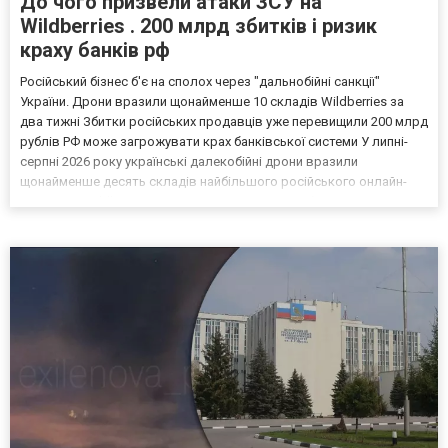
До чого призвели атаки ЗСУ на
Wildberries . 200 млрд збитків і ризик
краху банків рф
Російський бізнес б'є на сполох через "дальнобійні санкції"
України. Дрони вразили щонайменше 10 складів Wildberries за
два тижні Збитки російських продавців уже перевищили 200 млрд
рублів РФ може загрожувати крах банківської системи У липні-
серпні 2026 року українські далекобійні дрони вразили
щонайменше десять складів найбільшого російського онлайн-
рітейлера Wildberries, спровокувавши масштабні пожежі. Поки
Кремль заперечує роль компанії в постачанні тов...