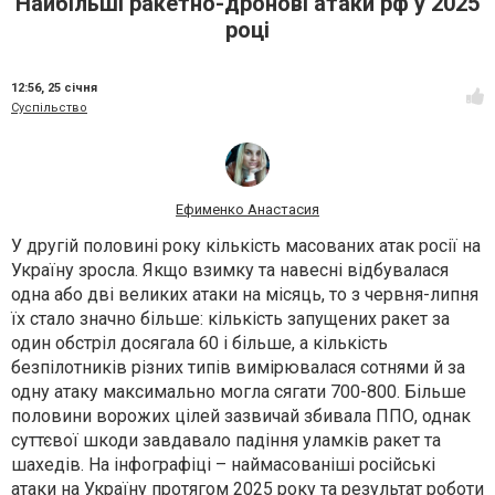
Найбільші ракетно-дронові атаки рф у 2025
році
12:56,
25 січня
Суспільство
Ефименко Анастасия
У другій половині року кількість масованих атак росії на
Україну зросла. Якщо взимку та навесні відбувалася
одна або дві великих атаки на місяць, то з червня-липня
їх стало значно більше: кількість запущених ракет за
один обстріл досягала 60 і більше, а кількість
безпілотників різних типів вимірювалася сотнями й за
одну атаку максимально могла сягати 700-800. Більше
половини ворожих цілей зазвичай збивала ППО, однак
суттєвої шкоди завдавало падіння уламків ракет та
шахедів. На інфографіці – наймасованіші російські
атаки на Україну протягом 2025 року та результат роботи