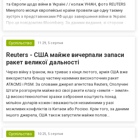
та Європи щодо війни в Україні / / колаж УНІАН, фото REUTERS
Минулого місяця європейські країни провели ще одну таємну
зустріч з представниками РФ щодо завершення війни в Україні.
Про це повідомляє Bloomberg. За даними видання, зі сторони
Європи до цих переговорів долучилися колишні
високопосадовці Великої Британії, Франції, Німеччини та Р...
Суспільство
11:29,
5 серпня
Reuters - США майже вичерпали запаси
ракет великої дальності
Через війну з Іраном, яка триває з кінця лютого, армія США вже
використала більшу частину наземних високоточних ракет
ATACMS і PrSM. За словами джерел агентства Reuters, Сполучені
Штати розгорнули майже всі свої ракети класу «земля – земля».
Ці високотехнологічні зразки озброєння коштують понад
мільйон доларів кожен і вважаються незамінними у разі
можливих конфліктів із Китаєм або Росією. Крім того, за даними
іншого джерела, США також запустили майже полов...
Суспільство
10:25,
5 серпня