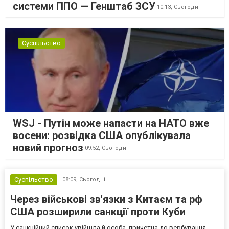
системи ППО — Генштаб ЗСУ
10:13,
Сьогодні
Суспільство
WSJ - Путін може напасти на НАТО вже
восени: розвідка США опублікувала
новий прогноз
09:52,
Сьогодні
Суспільство
08:09,
Сьогодні
Через військові зв'язки з Китаєм та рф
США розширили санкції проти Куби
У санкційний список увійшла й особа, причетна до вербування