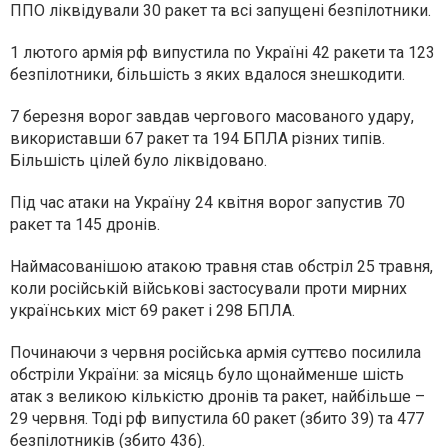
ППО ліквідували 30 ракет та всі запущені безпілотники.
1 лютого армія рф випустила по Україні 42 ракети та 123
безпілотники, більшість з яких вдалося знешкодити.
7 березня ворог завдав чергового масованого удару,
використавши 67 ракет та 194 БПЛА різних типів.
Більшість цілей було ліквідовано.
Під час атаки на Україну 24 квітня ворог запустив 70
ракет та 145 дронів.
Наймасованішою атакою травня став обстріл 25 травня,
коли російській військові застосували проти мирних
українських міст 69 ракет і 298 БПЛА.
Починаючи з червня російська армія суттєво посилила
обстріли України: за місяць було щонайменше шість
атак з великою кількістю дронів та ракет, найбільше –
29 червня. Тоді рф випустила 60 ракет (збито 39) та 477
безпілотників (збито 436).