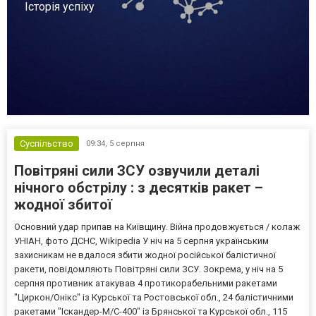
Історія успіху
Суспільство
09:34,
5 серпня
Повітряні сили ЗСУ озвучили деталі
нічного обстрілу : з десятків ракет –
жодної збитої
Основний удар припав на Київщину. Війна продовжується / колаж
УНІАН, фото ДСНС, Wikipedia У ніч на 5 серпня українським
захисникам не вдалося збити жодної російської балістичної
ракети, повідомляють Повітряні сили ЗСУ. Зокрема, у ніч на 5
серпня противник атакував 4 протикорабельними ракетами
"Циркон/Онікс" із Курської та Ростовської обл., 24 балістичними
ракетами "Іскандер-М/С-400" із Брянської та Курської обл., 115