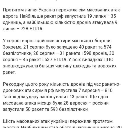
Протягом липня Україна пережила сім масованих атак
ворога. Найбільше ракет рф запустила 19 липня – 35
одиниць, а найбільшою кількістю дронів атакувала 9
липня – 728 БПЛА.
У серпні ворог здійснив чотири масовані обстріли.
Зокрема, 21 серпня було запущено 40 ракет та 574
безпілотники, 28 серпня – 31 ракета і 598 дронів, 30
серпня – 45 ракет і 537 БПЛА. У всіх випадках ППО
знешкоджувала більшу частину шахедів та ворожих
ракет.
Рекордну цього року кількість дронів під час ракетно-
дронових атак армія рф випустила 7 вересня – 810.
Також для удару застосували і 13 ракет. Ще одна
масована атака місяця була 28 вересня – росіяни
запустили 50 ракет та 593 безпілотники.
Шість масованих атак українці пережили протягом
жовтня. Найбільшим став обстріл наприкінці місяця: 30