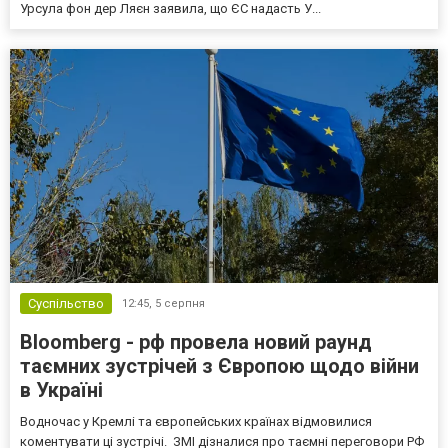
Урсула фон дер Ляєн заявила, що ЄС надасть У...
Суспільство
12:45,
5 серпня
Bloomberg - рф провела новий раунд
таємних зустрічей з Європою щодо війни
в Україні
Водночас у Кремлі та європейських країнах відмовилися
коментувати ці зустрічі. ЗМІ дізналися про таємні переговори РФ