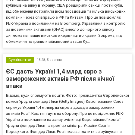
кубинців на війну в Україну. США розширили санкції проти Куби,
під обмеження потрапили вісім посадовців та кілька військових
компаній через співпрацю з РФ та Китаєм. Про це повідомляє
РБК-Україна з посиланням на Bloomberg. Управління з контролю
за іноземними активами (OFAC) внесло до чорного списку
дипломатів і вище військове керівництво країни. Зокрема, під
обмеження потрапили військовий аташе Ку...
Суспільство
15:28,
5 серпня
ЄС дасть Україні 1,4 млрд євро з
заморожених активів РФ після нічної
атаки
Відомо, куди спрямують кошти. Фото: Президентка Європейської
комісії Урсула фон дер Ляєн (Getty Images) Європейський Союз
спрямує Україні 1,4 мільярда євро з доходів заморожених
активів Росії. Кошти підуть на оборону. Про це повідомляє РБК-
Україна з посиланням на заяву очільниці Європейської комісії
Урсули фон дер Ляєн та прем'єр-міністра України Сергія
Корецького. Фон дер Ляєн: Росія має заплатити за руйнування