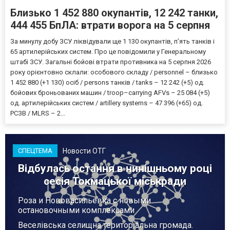
Близько 1 452 880 окупантів, 12 242 танки,
444 455 БпЛА: втрати ворога на 5 серпня
За минулу добу ЗСУ ліквідували ще 1 130 окупантів, пʼять танків і
65 артилерійських систем. Про це повідомили у Генеральному
штабі ЗСУ. Загальні бойові втрати противника на 5 серпня 2026
року орієнтовно склали: особового складу / personnel – близько
1 452 880 (+1 130) осіб / persons танків / tanks – 12 242 (+5) од.
бойових броньованих машин / troop–carrying AFVs – 25 084 (+5)
од. артилерійських систем / artillery systems – 47 396 (+65) од.
РСЗВ / MLRS – 2...
Новости ОТГ
СПЕЦТЕМА
Відбулась остання в нинішньому році
сесія Токмацької міськради
Роза и Нововасильевка с новыми
остановочными комплексами
Веселівська селищна територіальна громада.