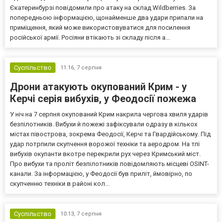
Єкатеринбурзі повідомили про атаку на склад Wildberries. За
попередньою інформацією, щонайменше два удари припали на
приміщення, який може використовуватися для посилення
російської армії. Росіяни втікають зі складу після а...
Суспільство
11:16,
7 серпня
Дрони атакують окупований Крим - у
Керчі серія вибухів, у Феодосії пожежа
У ніч на 7 серпня окупований Крим накрила чергова хвиля ударів
безпілотників. Вибухи й пожежі зафіксували одразу в кількох
містах півострова, зокрема Феодосії, Керчі та Гвардійському. Під
удар потрпили скупчення ворожої техніки та аеродром. На тлі
вибухів окупанти вкотре перекрили рух через Кримський міст.
Про вибухи та проліт безпілотників повідомляють місцеві OSINT-
канали. За інформацією, у Феодосії був приліт, ймовірно, по
скупченню техніки в районі кол...
Суспільство
10:13,
7 серпня