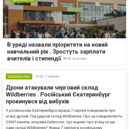
В уряді назвали пріоритети на новий
навчальний рік . Зростуть зарплати
вчителів і стипендії
08:59,
Сьогодні
Суспільство
12:53,
7 серпня
Дрони атакували черговий склад
Wildberries . Російський Єкатеринбург
прокинувся від вибухів
У російському Єкатеринбурзі вранці 7 серпня повідомили про
атаку дронів. Під ударом склад Wildberries. Про це повідомляють
OSINT-канали, зокрема Exilenova+. Що відомо про атаку на ще
один склад Wildberries? Уранці 7 серпня в російському