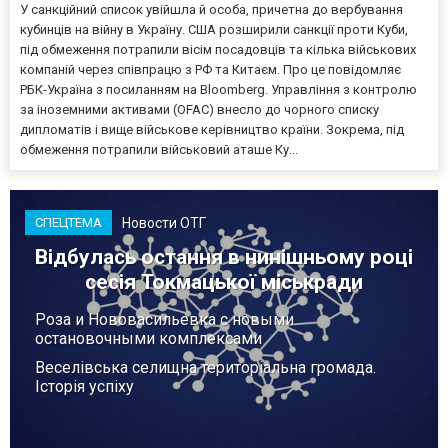
У санкційний список увійшла й особа, причетна до вербування
кубинців на війну в Україну. США розширили санкції проти Куби,
під обмеження потрапили вісім посадовців та кілька військових
компаній через співпрацю з РФ та Китаєм. Про це повідомляє
РБК-Україна з посиланням на Bloomberg. Управління з контролю
за іноземними активами (OFAC) внесло до чорного списку
дипломатів і вище військове керівництво країни. Зокрема, під
обмеження потрапили військовий аташе Ку...
Новости ОТГ
СПЕЦТЕМА
Відбулась остання в нинішньому році
сесія Токмацької міськради
Роза и Нововасильевка с новыми
остановочными комплексами
Веселівська селищна територіальна громада.
Історія успіху