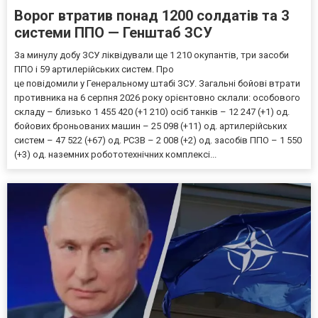
Ворог втратив понад 1200 солдатів та 3
системи ППО — Генштаб ЗСУ
За минулу добу ЗСУ ліквідували ще 1 210 окупантів, три засоби
ППО і 59 артилерійських систем. Про
це повідомили у Генеральному штабі ЗСУ. Загальні бойові втрати
противника на 6 серпня 2026 року орієнтовно склали: особового
складу – близько 1 455 420 (+1 210) осіб танків – 12 247 (+1) од.
бойових броньованих машин – 25 098 (+11) од. артилерійських
систем – 47 522 (+67) од. РСЗВ – 2 008 (+2) од. засобів ППО – 1 550
(+3) од. наземних робототехнічних комплексі...