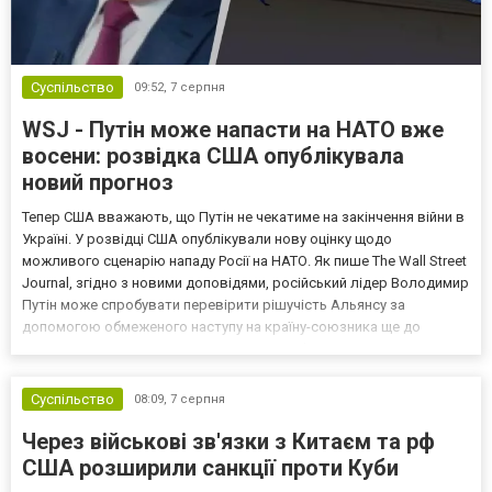
Суспільство
09:52,
7 серпня
WSJ - Путін може напасти на НАТО вже
восени: розвідка США опублікувала
новий прогноз
Тепер США вважають, що Путін не чекатиме на закінчення війни в
Україні. У розвідці США опублікували нову оцінку щодо
можливого сценарію нападу Росії на НАТО. Як пише The Wall Street
Journal, згідно з новими доповідями, російський лідер Володимир
Путін може спробувати перевірити рішучість Альянсу за
допомогою обмеженого наступу на країну-союзника ще до
закінчення війни в Україні. Ці нові оцінки з’явилися на тлі нестачі
деяких критично важливих боєприпасів,...
Суспільство
08:09,
7 серпня
Через військові зв'язки з Китаєм та рф
США розширили санкції проти Куби