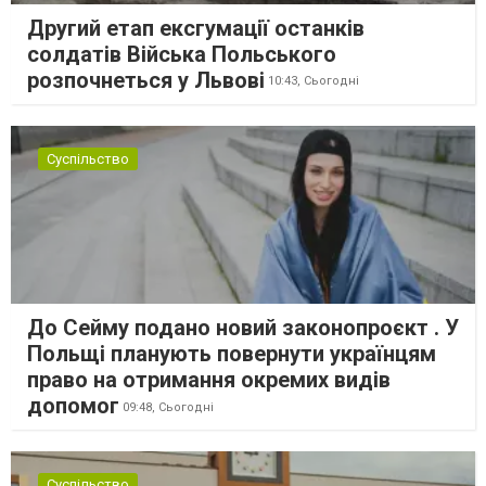
Другий етап ексгумації останків
солдатів Війська Польського
розпочнеться у Львові
10:43,
Сьогодні
Суспільство
До Сейму подано новий законопроєкт . У
Польщі планують повернути українцям
право на отримання окремих видів
допомог
09:48,
Сьогодні
Суспільство