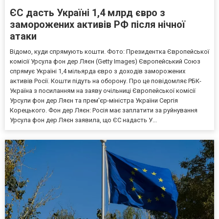
ЄС дасть Україні 1,4 млрд євро з
заморожених активів РФ після нічної
атаки
Відомо, куди спрямують кошти. Фото: Президентка Європейської
комісії Урсула фон дер Ляєн (Getty Images) Європейський Союз
спрямує Україні 1,4 мільярда євро з доходів заморожених
активів Росії. Кошти підуть на оборону. Про це повідомляє РБК-
Україна з посиланням на заяву очільниці Європейської комісії
Урсули фон дер Ляєн та прем'єр-міністра України Сергія
Корецького. Фон дер Ляєн: Росія має заплатити за руйнування
Урсула фон дер Ляєн заявила, що ЄС надасть У...