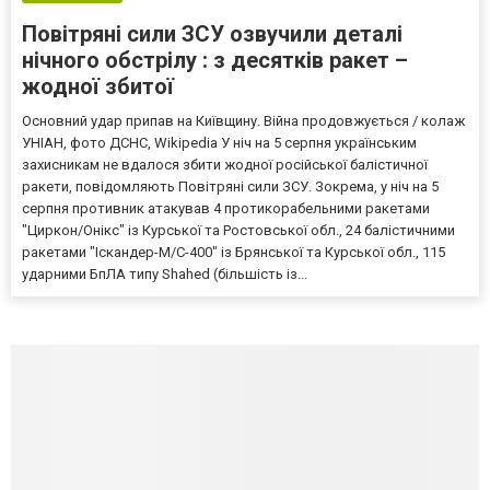
Повітряні сили ЗСУ озвучили деталі
нічного обстрілу : з десятків ракет –
жодної збитої
Основний удар припав на Київщину. Війна продовжується / колаж
УНІАН, фото ДСНС, Wikipedia У ніч на 5 серпня українським
захисникам не вдалося збити жодної російської балістичної
ракети, повідомляють Повітряні сили ЗСУ. Зокрема, у ніч на 5
серпня противник атакував 4 протикорабельними ракетами
"Циркон/Онікс" із Курської та Ростовської обл., 24 балістичними
ракетами "Іскандер-М/С-400" із Брянської та Курської обл., 115
ударними БпЛА типу Shahed (більшість із...