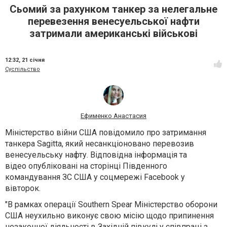
Сьомий за рахунком танкер за нелегальне
перевезення венесуельської нафти
затримали американські військові
12:32,
21 січня
Суспільство
Ефименко Анастасия
Міністерство війни США повідомило про затримання
танкера Sagitta, який несанкціоновано перевозив
венесуельську нафту. Відповідна інформація та
відео опубліковані на сторінці Південного
командування ЗС США у соцмережі Facebook у
вівторок.
"В рамках операції Southern Spear Міністерство оборони
США неухильно виконує свою місію щодо припинення
незаконної діяльності в Західній півкулі у співпраці з