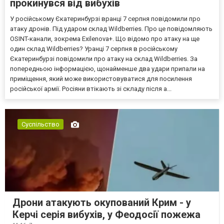
прокинувся від вибухів
У російському Єкатеринбурзі вранці 7 серпня повідомили про
атаку дронів. Під ударом склад Wildberries. Про це повідомляють
OSINT-канали, зокрема Exilenova+. Що відомо про атаку на ще
один склад Wildberries? Уранці 7 серпня в російському
Єкатеринбурзі повідомили про атаку на склад Wildberries. За
попередньою інформацією, щонайменше два удари припали на
приміщення, який може використовуватися для посилення
російської армії. Росіяни втікають зі складу після а...
Суспільство
Дрони атакують окупований Крим - у
Керчі серія вибухів, у Феодосії пожежа