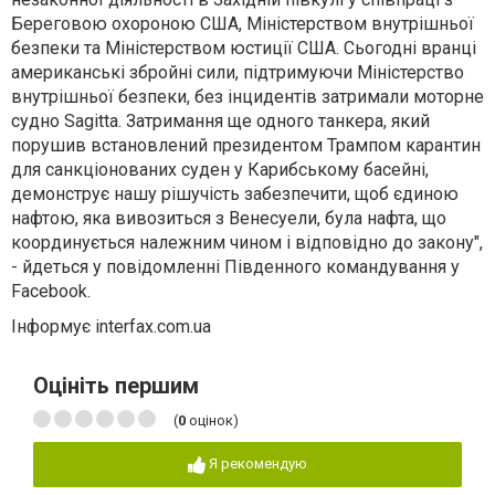
Береговою охороною США, Міністерством внутрішньої
безпеки та Міністерством юстиції США. Сьогодні вранці
американські збройні сили, підтримуючи Міністерство
внутрішньої безпеки, без інцидентів затримали моторне
судно Sagitta. Затримання ще одного танкера, який
порушив встановлений президентом Трампом карантин
для санкціонованих суден у Карибському басейні,
демонструє нашу рішучість забезпечити, щоб єдиною
нафтою, яка вивозиться з Венесуели, була нафта, що
координується належним чином і відповідно до закону",
- йдеться у повідомленні Південного командування у
Facebook.
Інформує interfax.com.ua
Оцініть першим
(
0
оцінок)
Я рекомендую