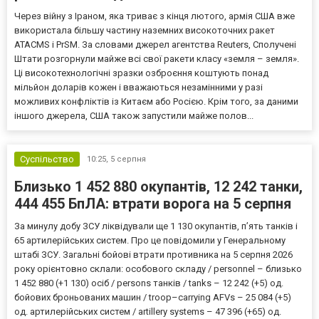
Через війну з Іраном, яка триває з кінця лютого, армія США вже
використала більшу частину наземних високоточних ракет
ATACMS і PrSM. За словами джерел агентства Reuters, Сполучені
Штати розгорнули майже всі свої ракети класу «земля – земля».
Ці високотехнологічні зразки озброєння коштують понад
мільйон доларів кожен і вважаються незамінними у разі
можливих конфліктів із Китаєм або Росією. Крім того, за даними
іншого джерела, США також запустили майже полов...
Суспільство
10:25,
5 серпня
Близько 1 452 880 окупантів, 12 242 танки,
444 455 БпЛА: втрати ворога на 5 серпня
За минулу добу ЗСУ ліквідували ще 1 130 окупантів, пʼять танків і
65 артилерійських систем. Про це повідомили у Генеральному
штабі ЗСУ. Загальні бойові втрати противника на 5 серпня 2026
року орієнтовно склали: особового складу / personnel – близько
1 452 880 (+1 130) осіб / persons танків / tanks – 12 242 (+5) од.
бойових броньованих машин / troop–carrying AFVs – 25 084 (+5)
од. артилерійських систем / artillery systems – 47 396 (+65) од.