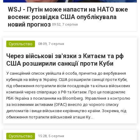
WSJ - Путін може напасти на НАТО вже
восени: розвідка США опублікувала
новий прогноз
09:52,
7 серпня
Суспільство
08:09,
7 серпня
Через військові зв'язки з Китаєм та рф
США розширили санкції проти Куби
У санкційний список увійшла й особа, причетна до вербування
кубинців на війну в Україну. США розширили санкції проти Куби,
під обмеження потрапили вісім посадовців та кілька військових
компаній через співпрацю з РФ та Китаєм. Про це повідомляє
РБК-Україна з посиланням на Bloomberg. Управління з контролю
за іноземними активами (OFAC) внесло до чорного списку
дипломатів і вище військове керівництво країни. Зокрема, під
обмеження потрапили військовий аташе Ку...
Суспільство
15:28,
5 серпня