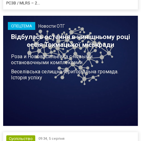
РСЗВ / MLRS – 2...
Новости ОТГ
СПЕЦТЕМА
Відбулась остання в нинішньому році
сесія Токмацької міськради
Роза и Нововасильевка с новыми
остановочными комплексами
Веселівська селищна територіальна громада.
Історія успіху
Суспільство
09:34,
5 серпня