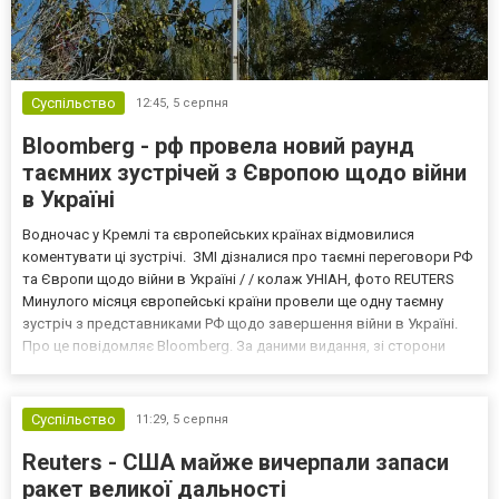
Суспільство
12:45,
5 серпня
Bloomberg - рф провела новий раунд
таємних зустрічей з Європою щодо війни
в Україні
Водночас у Кремлі та європейських країнах відмовилися
коментувати ці зустрічі. ЗМІ дізналися про таємні переговори РФ
та Європи щодо війни в Україні / / колаж УНІАН, фото REUTERS
Минулого місяця європейські країни провели ще одну таємну
зустріч з представниками РФ щодо завершення війни в Україні.
Про це повідомляє Bloomberg. За даними видання, зі сторони
Європи до цих переговорів долучилися колишні
високопосадовці Великої Британії, Франції, Німеччини та Р...
Суспільство
11:29,
5 серпня
Reuters - США майже вичерпали запаси
ракет великої дальності