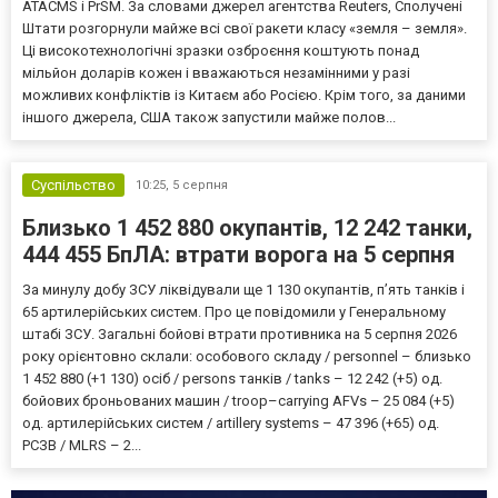
ATACMS і PrSM. За словами джерел агентства Reuters, Сполучені
Штати розгорнули майже всі свої ракети класу «земля – земля».
Ці високотехнологічні зразки озброєння коштують понад
мільйон доларів кожен і вважаються незамінними у разі
можливих конфліктів із Китаєм або Росією. Крім того, за даними
іншого джерела, США також запустили майже полов...
Суспільство
10:25,
5 серпня
Близько 1 452 880 окупантів, 12 242 танки,
444 455 БпЛА: втрати ворога на 5 серпня
За минулу добу ЗСУ ліквідували ще 1 130 окупантів, пʼять танків і
65 артилерійських систем. Про це повідомили у Генеральному
штабі ЗСУ. Загальні бойові втрати противника на 5 серпня 2026
року орієнтовно склали: особового складу / personnel – близько
1 452 880 (+1 130) осіб / persons танків / tanks – 12 242 (+5) од.
бойових броньованих машин / troop–carrying AFVs – 25 084 (+5)
од. артилерійських систем / artillery systems – 47 396 (+65) од.
РСЗВ / MLRS – 2...