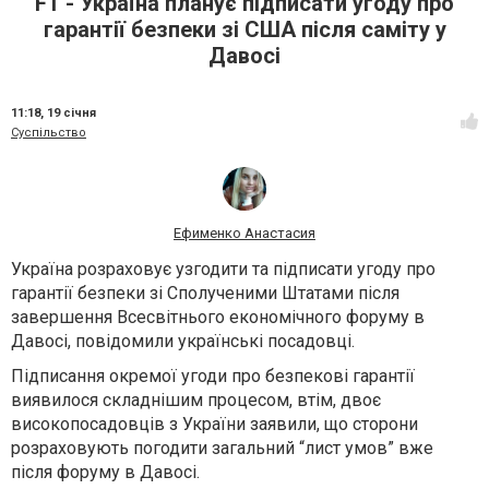
FT - Україна планує підписати угоду про
гарантії безпеки зі США після саміту у
Давосі
11:18,
19 січня
Суспільство
Ефименко Анастасия
Україна розраховує узгодити та підписати угоду про
гарантії безпеки зі Сполученими Штатами після
завершення Всесвітнього економічного форуму в
Давосі, повідомили українські посадовці.
Підписання окремої угоди про безпекові гарантії
виявилося складнішим процесом, втім, двоє
високопосадовців з України заявили, що сторони
розраховують погодити загальний “лист умов” вже
після форуму в Давосі.