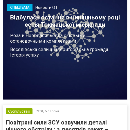
Новости ОТГ
СПЕЦТЕМА
Відбулась остання в нинішньому році
сесія Токмацької міськради
Роза и Нововасильевка с новыми
остановочными комплексами
Веселівська селищна територіальна громада.
Історія успіху
Суспільство
09:34,
5 серпня
Повітряні сили ЗСУ озвучили деталі
нічного обстрілу : з десятків ракет –