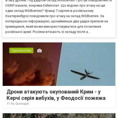
атаку дронів. Під ударом склад Wildberries. Про це повідомляють
OSINT-канали, зокрема Exilenova+. Що відомо про атаку на ще
один склад Wildberries? Уранці 7 серпня в російському
Єкатеринбурзі повідомили про атаку на склад Wildberries. За
попередньою інформацією, щонайменше два удари припали на
приміщення, який може використовуватися для посилення
російської армії. Росіяни втікають зі складу після а...
Суспільство
Дрони атакують окупований Крим - у
Керчі серія вибухів, у Феодосії пожежа
11:16,
Сьогодні