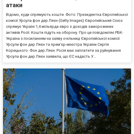
атаки
Відомо, куди спрямують кошти. Фото: Президентка Європейської
комісії Урсула фон дер Ляєн (Getty Images) Європейський Союз
спрямує Україні 1,4 мільярда євро з доходів заморожених
активів Росії. Кошти підуть на оборону. Про це повідомляє РБК-
Україна з посиланням на заяву очільниці Європейської комісії
Урсули фон дер Ляєн та прем'єр-міністра України Сергія
Корецького. Фон дер Ляєн: Росія має заплатити за руйнування
Урсула фон дер Ляєн заявила, що ЄС надасть У...