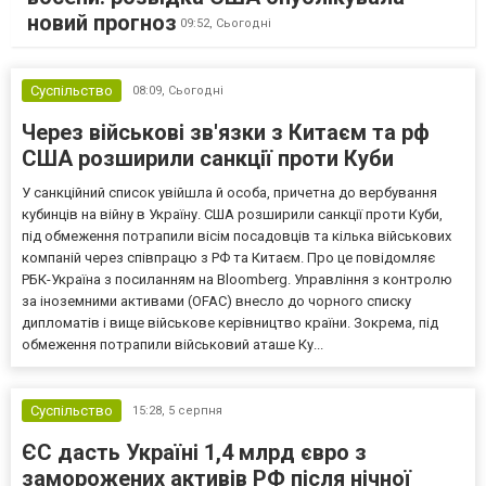
новий прогноз
09:52,
Сьогодні
Суспільство
08:09,
Сьогодні
Через військові зв'язки з Китаєм та рф
США розширили санкції проти Куби
У санкційний список увійшла й особа, причетна до вербування
кубинців на війну в Україну. США розширили санкції проти Куби,
під обмеження потрапили вісім посадовців та кілька військових
компаній через співпрацю з РФ та Китаєм. Про це повідомляє
РБК-Україна з посиланням на Bloomberg. Управління з контролю
за іноземними активами (OFAC) внесло до чорного списку
дипломатів і вище військове керівництво країни. Зокрема, під
обмеження потрапили військовий аташе Ку...
Суспільство
15:28,
5 серпня
ЄС дасть Україні 1,4 млрд євро з
заморожених активів РФ після нічної