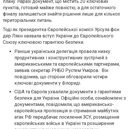
плану. Наразі документ, що містить 20 ключових
пунктів, готовий майже повністю, а для остаточного
фіналу залишається знайти рішення лише для кількох
територіальних питань.
Тоді як президентка Європейської комісії Урсула фон
дер Ляєн назвала вступ України до Європейського
Союзу ключовою гарантією безпеки.
Раніше українська делегація провела низку
продуктивних і конструктивних зустрічей з
американськими та європейськими партнерами,
заявив секретар РНБО Рустем Умєров. Він
повідомив, що с
торони обговорили чотири
ключові документи у Флориді.
США та Європа ухвалили документи з гарантіями
безпеки для України. Офіційні особи, ознайомлені з
документами, повідомили, що американсько-
європейська пропозиція зі стримання майбутніх
атак РФ передбачає посилення ЗСУ, розміщення
європейських військ в Україні та розширення