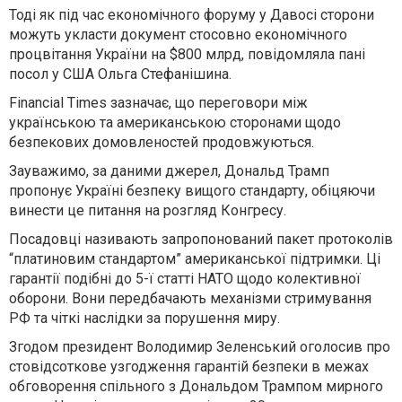
Тоді як під час економічного форуму у Давосі сторони
можуть укласти документ стосовно економічного
процвітання України на $800 млрд, повідомляла пані
посол у США Ольга Стефанішина.
Financial Times зазначає, що переговори між
українською та американською сторонами щодо
безпекових домовленостей продовжуються.
Зауважимо, за даними джерел, Дональд Трамп
пропонує Україні безпеку вищого стандарту, обіцяючи
винести це питання на розгляд Конгресу.
Посадовці називають запропонований пакет протоколів
“платиновим стандартом” американської підтримки. Ці
гарантії подібні до 5-ї статті НАТО щодо колективної
оборони. Вони передбачають механізми стримування
РФ та чіткі наслідки за порушення миру.
Згодом президент Володимир Зеленський оголосив про
стовідсоткове узгодження гарантій безпеки в межах
обговорення спільного з Дональдом Трампом мирного