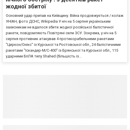
жодної збитої
Основний удар припав на Київщину. Війна продовжується / колаж
УНІАН, фото ДСНС, Wikipedia У ніч на 5 серпня українським
захисникам не вдалося збити жодної російської балістичної
ракети, повідомляють Повітряні сили ЗСУ. Зокрема, у ніч на 5
серпня противник атакував 4 протикорабельними ракетами
"Циркон/Онікс" із Курської та Ростовської обл., 24 балістичними
ракетами "Іскандер-М/С-400" із Брянської та Курської обл., 115
ударними БпЛА типу Shahed (більшість із...