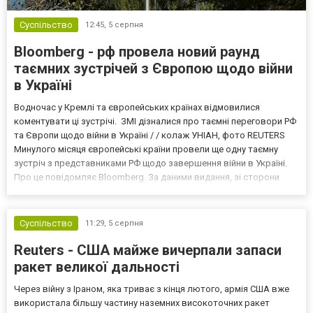
Суспільство
12:45,
5 серпня
Bloomberg - рф провела новий раунд
таємних зустрічей з Європою щодо війни
в Україні
Водночас у Кремлі та європейських країнах відмовилися
коментувати ці зустрічі. ЗМІ дізналися про таємні переговори РФ
та Європи щодо війни в Україні / / колаж УНІАН, фото REUTERS
Минулого місяця європейські країни провели ще одну таємну
зустріч з представниками РФ щодо завершення війни в Україні.
Про це повідомляє Bloomberg. За даними видання, зі сторони
Європи до цих переговорів долучилися колишні
високопосадовці Великої Британії, Франції, Німеччини та Р...
Суспільство
11:29,
5 серпня
Reuters - США майже вичерпали запаси
ракет великої дальності
Через війну з Іраном, яка триває з кінця лютого, армія США вже
використала більшу частину наземних високоточних ракет