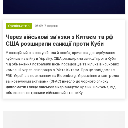
Суспільство
08:09,
7 серпня
Через військові зв'язки з Китаєм та рф
США розширили санкції проти Куби
У санкційний список увійшла й особа, причетна до вербування
кубинців на війну в Україну. США розширили санкції проти Куби,
під обмеження потрапили вісім посадовців та кілька військових
компаній через співпрацю з РФ та Китаєм. Про це повідомляє
РБК-Україна з посиланням на Bloomberg. Управління з контролю
за іноземними активами (OFAC) внесло до чорного списку
дипломатів і вище військове керівництво країни. Зокрема, під
обмеження потрапили військовий аташе Ку...