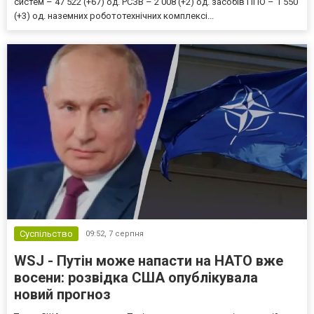
систем – 47 522 (+67) од. РСЗВ – 2 008 (+2) од. засобів ППО – 1 550
(+3) од. наземних робототехнічних комплексі...
Суспільство
09:52,
7 серпня
WSJ - Путін може напасти на НАТО вже
восени: розвідка США опублікувала
новий прогноз