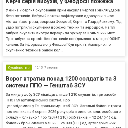
Керчі серія вибухів, у Феодосії пожежа
У ніч на 7 серпня окупований Крим накрила чергова хвиля ударів
безпілотників. Вибухи й пожежі зафіксували одразу в кількох
містах півострова, зокрема Феодосії, Керчі та Гвардійському. Під
удар потрпили скупчення ворожої техніки та аеродром. На тлі
вибухів окупанти вкотре перекрили рух через Кримський міст.
Про вибухи та проліт безпілотників повідомляють місцеві OSINT-
канали. За інформацією, у Феодосії був приліт, ймовірно, по
скупченню техніки в районі кол...
Суспільство
10:13,
7 серпня
Ворог втратив понад 1200 солдатів та 3
системи ППО — Генштаб ЗСУ
За минулу добу ЗСУ ліквідували ще 1 210 окупантів, три засоби
ППО і 59 артилерійських систем. Про
це повідомили у Генеральному штабі ЗСУ. Загальні бойові втрати
противника на 6 серпня 2026 року орієнтовно склали: особового
складу – близько 1 455 420 (+1 210) осіб танків – 12 247 (+1) од.
бойових броньованих машин – 25 098 (+11) од. артилерійських