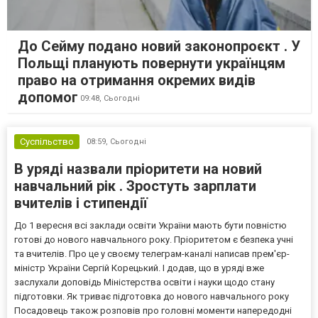
До Сейму подано новий законопроєкт . У
Польщі планують повернути українцям
право на отримання окремих видів
допомог
09:48,
Сьогодні
Суспільство
08:59,
Сьогодні
В уряді назвали пріоритети на новий
навчальний рік . Зростуть зарплати
вчителів і стипендії
До 1 вересня всі заклади освіти України мають бути повністю
готові до нового навчального року. Пріоритетом є безпека учні
та вчителів. Про це у своєму телеграм-каналі написав прем'єр-
міністр України Сергій Корецький. І додав, що в уряді вже
заслухали доповідь Міністерства освіти і науки щодо стану
підготовки. Як триває підготовка до нового навчального року
Посадовець також розповів про головні моменти напередодні