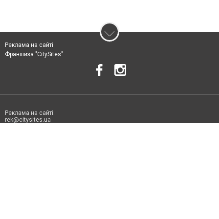
Реклама на сайті
Франшиза "CitySites"
Реклама на сайті:
rek@citysites.ua
Допускається цитування матеріалів без отримання попередньої згоди
06178.com.ua за умови розміщення в тексті обов'язкового посилання на
06178.com.ua - Сайт міста Токмака. Для інтернет-видань обов'язкове
розміщення прямого, відкритого для пошукових систем гіперпосилання
на цитовані статті не нижче другого абзацу в тексті або в якості джерела.
Порушення виняткових прав переслідується Законом.
Матеріали з плашками "Новини компаній", "Промо", "Партнерський
матеріал", "Партнерський спецпроєкт", "Політичні новини", "Пресреліз",
"PR", "Офіційно", "Політична реклама" публікуються на правах реклами.
Політика конфіденційності
Правила сайту
Правила