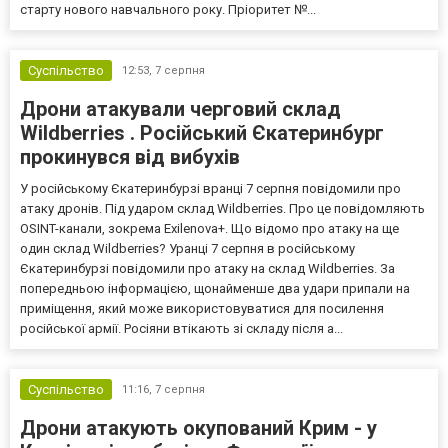
старту нового навчального року. Пріоритет №...
Суспільство
12:53,
7 серпня
Дрони атакували черговий склад
Wildberries . Російський Єкатеринбург
прокинувся від вибухів
У російському Єкатеринбурзі вранці 7 серпня повідомили про
атаку дронів. Під ударом склад Wildberries. Про це повідомляють
OSINT-канали, зокрема Exilenova+. Що відомо про атаку на ще
один склад Wildberries? Уранці 7 серпня в російському
Єкатеринбурзі повідомили про атаку на склад Wildberries. За
попередньою інформацією, щонайменше два удари припали на
приміщення, який може використовуватися для посилення
російської армії. Росіяни втікають зі складу після а...
Суспільство
11:16,
7 серпня
Дрони атакують окупований Крим - у