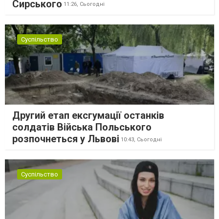
Сирського
11:26,
Сьогодні
Суспільство
Другий етап ексгумації останків
солдатів Війська Польського
розпочнеться у Львові
10:43,
Сьогодні
Суспільство