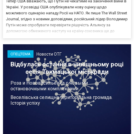
Тепер США вважають, що Путін не чекатиме на закінчення війни в
Україні. У розвідці США опублікували нову оцінку щодо
можливого сценарію нападу Росії на НАТО. Як пише The Wall Street
Journal, згідно з новими доповідями, російський лідер Володимир
Путін може спробувати перевірити рішучість Альянсу за
допомогою обмеженого наступу на країну-союзника ще до
закінчення війни в Україні. Ці нові оцінки з’явилися на тлі нестачі
деяких критично важливих боєприпасів,...
Новости ОТГ
СПЕЦТЕМА
Відбулась остання в нинішньому році
сесія Токмацької міськради
Роза и Нововасильевка с новыми
остановочными комплексами
Веселівська селищна територіальна громада.
Історія успіху