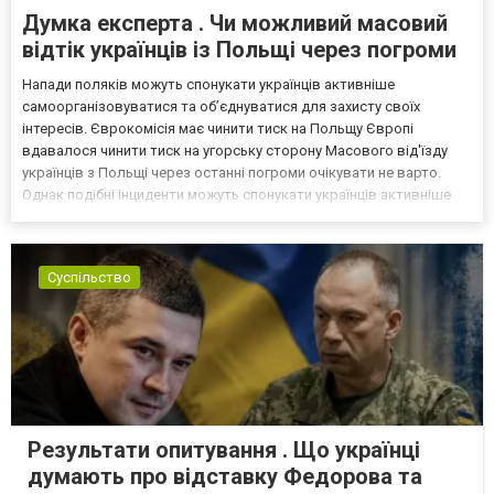
Думка експерта . Чи можливий масовий
відтік українців із Польщі через погроми
Напади поляків можуть спонукати українців активніше
самоорганізовуватися та об’єднуватися для захисту своїх
інтересів. Єврокомісія має чинити тиск на Польщу Європі
вдавалося чинити тиск на угорську сторону Масового від'їзду
українців з Польщі через останні погроми очікувати не варто.
Однак подібні інциденти можуть спонукати українців активніше
самоорганізовуватися та об’єднуватися для захисту своїх
інтересів. Таку думку висловив директор Центру досліджень...
Суспільство
Результати опитування . Що українці
думають про відставку Федорова та