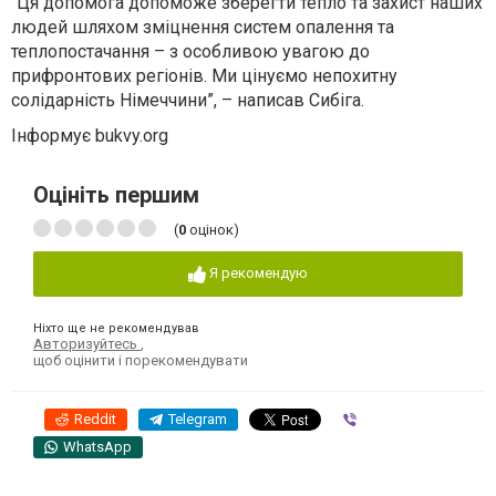
“Ця допомога допоможе зберегти тепло та захист наших
людей шляхом зміцнення систем опалення та
теплопостачання – з особливою увагою до
прифронтових регіонів. Ми цінуємо непохитну
солідарність Німеччини”, – написав Сибіга.
Інформує bukvy.org
Оцініть першим
(
0
оцінок)
Я рекомендую
Ніхто ще не рекомендував
Авторизуйтесь
,
щоб оцінити і порекомендувати
Reddit
Telegram
Viber
WhatsApp