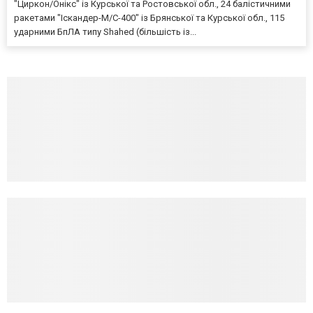
"Циркон/Онікс" із Курської та Ростовської обл., 24 балістичними
ракетами "Іскандер-М/С-400" із Брянської та Курської обл., 115
ударними БпЛА типу Shahed (більшість із...