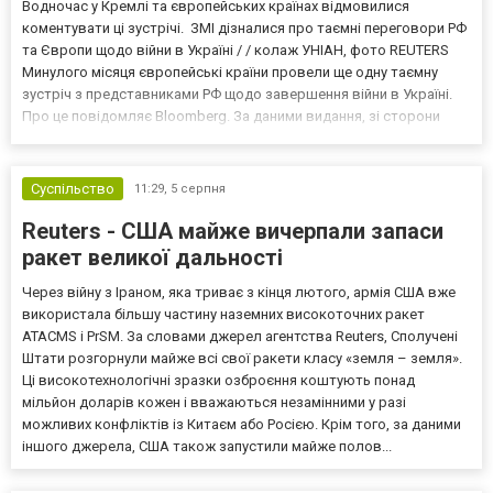
Водночас у Кремлі та європейських країнах відмовилися
коментувати ці зустрічі. ЗМІ дізналися про таємні переговори РФ
та Європи щодо війни в Україні / / колаж УНІАН, фото REUTERS
Минулого місяця європейські країни провели ще одну таємну
зустріч з представниками РФ щодо завершення війни в Україні.
Про це повідомляє Bloomberg. За даними видання, зі сторони
Європи до цих переговорів долучилися колишні
високопосадовці Великої Британії, Франції, Німеччини та Р...
Суспільство
11:29,
5 серпня
Reuters - США майже вичерпали запаси
ракет великої дальності
Через війну з Іраном, яка триває з кінця лютого, армія США вже
використала більшу частину наземних високоточних ракет
ATACMS і PrSM. За словами джерел агентства Reuters, Сполучені
Штати розгорнули майже всі свої ракети класу «земля – земля».
Ці високотехнологічні зразки озброєння коштують понад
мільйон доларів кожен і вважаються незамінними у разі
можливих конфліктів із Китаєм або Росією. Крім того, за даними
іншого джерела, США також запустили майже полов...