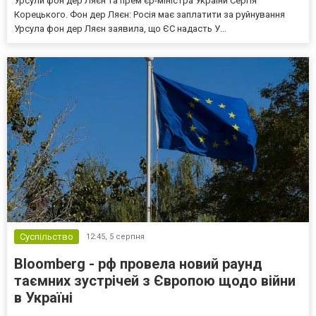
Урсули фон дер Ляєн та прем'єр-міністра України Сергія
Корецького. Фон дер Ляєн: Росія має заплатити за руйнування
Урсула фон дер Ляєн заявила, що ЄС надасть У...
Суспільство
12:45,
5 серпня
Bloomberg - рф провела новий раунд
таємних зустрічей з Європою щодо війни
в Україні