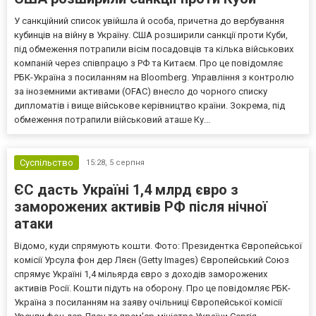
У санкційний список увійшла й особа, причетна до вербування
кубинців на війну в Україну. США розширили санкції проти Куби,
під обмеження потрапили вісім посадовців та кілька військових
компаній через співпрацю з РФ та Китаєм. Про це повідомляє
РБК-Україна з посиланням на Bloomberg. Управління з контролю
за іноземними активами (OFAC) внесло до чорного списку
дипломатів і вище військове керівництво країни. Зокрема, під
обмеження потрапили військовий аташе Ку...
Суспільство
15:28,
5 серпня
ЄС дасть Україні 1,4 млрд євро з
заморожених активів РФ після нічної
атаки
Відомо, куди спрямують кошти. Фото: Президентка Європейської
комісії Урсула фон дер Ляєн (Getty Images) Європейський Союз
спрямує Україні 1,4 мільярда євро з доходів заморожених
активів Росії. Кошти підуть на оборону. Про це повідомляє РБК-
Україна з посиланням на заяву очільниці Європейської комісії