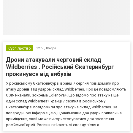
Суспільство
12:53,
Вчора
Дрони атакували черговий склад
Wildberries . Російський Єкатеринбург
прокинувся від вибухів
У російському Єкатеринбурзі вранці 7 серпня повідомили про
атаку дронів. Під ударом склад Wildberries. Про це повідомляють
OSINT-канали, зокрема Exilenova+. Що відомо про атаку на ще
один склад Wildberries? Уранці 7 серпня в російському
Єкатеринбурзі повідомили про атаку на склад Wildberries. За
попередньою інформацією, щонайменше два удари припали на
приміщення, який може використовуватися для посилення
російської армії. Росіяни втікають зі складу після а...