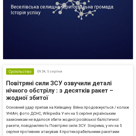
Веселівська селищна територіальна громада.
Історія успіху
Суспільство
09:34,
5 серпня
Повітряні сили ЗСУ озвучили деталі
нічного обстрілу : з десятків ракет –
жодної збитої
Основний удар припав на Київщину. Війна продовжується / колаж
УНІАН, фото ДСНС, Wikipedia У ніч на 5 серпня українським
захисникам не вдалося збити жодної російської балістичної
ракети, повідомляють Повітряні сили ЗСУ. Зокрема, у ніч на 5
серпня противник атакував 4 протикорабельними ракетами