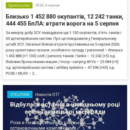
Суспільство
10:25,
5 серпня
Близько 1 452 880 окупантів, 12 242 танки,
444 455 БпЛА: втрати ворога на 5 серпня
За минулу добу ЗСУ ліквідували ще 1 130 окупантів, пʼять танків і
65 артилерійських систем. Про це повідомили у Генеральному
штабі ЗСУ. Загальні бойові втрати противника на 5 серпня 2026
року орієнтовно склали: особового складу / personnel – близько
1 452 880 (+1 130) осіб / persons танків / tanks – 12 242 (+5) од.
бойових броньованих машин / troop–carrying AFVs – 25 084 (+5)
од. артилерійських систем / artillery systems – 47 396 (+65) од.
РСЗВ / MLRS – 2...
Новости ОТГ
СПЕЦТЕМА
Відбулась остання в нинішньому році
сесія Токмацької міськради
Роза и Нововасильевка с новыми
остановочными комплексами