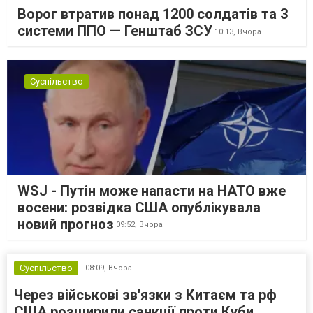
Ворог втратив понад 1200 солдатів та 3
системи ППО — Генштаб ЗСУ
10:13,
Вчора
Суспільство
WSJ - Путін може напасти на НАТО вже
восени: розвідка США опублікувала
новий прогноз
09:52,
Вчора
Суспільство
08:09,
Вчора
Через військові зв'язки з Китаєм та рф
США розширили санкції проти Куби