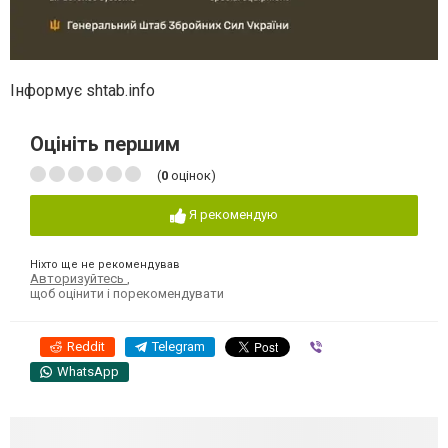
Інформує shtab.info
Оцініть першим
(
0
оцінок)
Я рекомендую
Ніхто ще не рекомендував
Авторизуйтесь
,
щоб оцінити і порекомендувати
Reddit
Telegram
Viber
WhatsApp