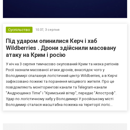
Суспільство
10:37,
3 серпня
Під ударом опинилися Керч і хаб
Wildberries . Дрони здійснили масовану
атаку на Крим і росію
У ніч на 3 серпня тимчасово окупований Крим та низка регіонів
Росії зазнали масованої атаки дронів, внаслідок чого у
Володимирі спалахнув логістичний центр Wildberries, а в Керчі
зафіксовано пожежі та поранення місцевого жителя. Про це
повідомляють моніторингові канали та Telegram-канали
"Андрющенко Time" і "Кримський вітер", передає "Апостроф".
Удар по логістичному хабу у Володимирі У російському місті
Володимир сталася масштабна пожежа на території логіс...