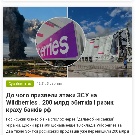
Суспільство
16:21,
3 серпня
До чого призвели атаки ЗСУ на
Wildberries . 200 млрд збитків і ризик
краху банків рф
Російський бізнес б'є на сполох через "дальнобійні санкції"
України. Дрони вразили щонайменше 10 складів Wildberries за
два тижні Збитки російських продавців уже перевищили 200 млрд