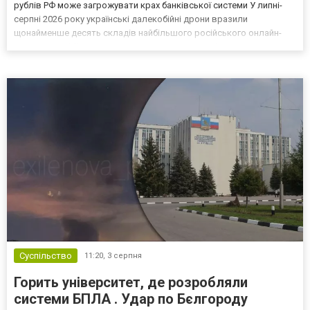
рублів РФ може загрожувати крах банківської системи У липні-
серпні 2026 року українські далекобійні дрони вразили
щонайменше десять складів найбільшого російського онлайн-
рітейлера Wildberries, спровокувавши масштабні пожежі. Поки
Кремль заперечує роль компанії в постачанні тов...
Суспільство
11:20,
3 серпня
Горить університет, де розробляли
системи БПЛА . Удар по Бєлгороду