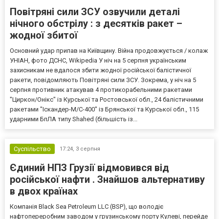
Повітряні сили ЗСУ озвучили деталі
нічного обстрілу : з десятків ракет –
жодної збитої
Основний удар припав на Київщину. Війна продовжується / колаж
УНІАН, фото ДСНС, Wikipedia У ніч на 5 серпня українським
захисникам не вдалося збити жодної російської балістичної
ракети, повідомляють Повітряні сили ЗСУ. Зокрема, у ніч на 5
серпня противник атакував 4 протикорабельними ракетами
"Циркон/Онікс" із Курської та Ростовської обл., 24 балістичними
ракетами "Іскандер-М/С-400" із Брянської та Курської обл., 115
ударними БпЛА типу Shahed (більшість із...
Суспільство
17:24,
3 серпня
Єдиний НПЗ Грузії відмовився від
російської нафти . Знайшов альтернативу
в двох країнах
Компанія Black Sea Petroleum LLC (BSP), що володіє
нафтопереробним заводом у грузинському порту Кулеві, перейде