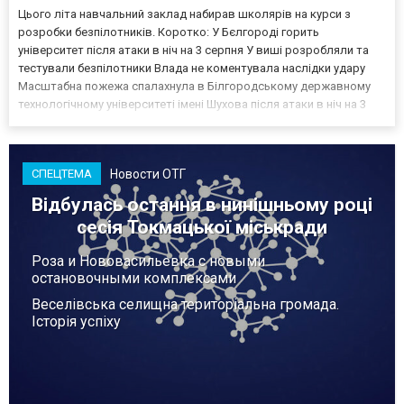
Цього літа навчальний заклад набирав школярів на курси з
розробки безпілотників. Коротко: У Бєлгороді горить
університет після атаки в ніч на 3 серпня У виші розробляли та
тестували безпілотники Влада не коментувала наслідки удару
Масштабна пожежа спалахнула в Білгородському державному
технологічному університеті імені Шухова після атаки в ніч на 3
серпня - у цьому закладі розробляли та тестували безпілотники.
Як пише російський Telegram-канал Astra, наслі...
Новости ОТГ
СПЕЦТЕМА
Відбулась остання в нинішньому році
сесія Токмацької міськради
Роза и Нововасильевка с новыми
остановочными комплексами
Веселівська селищна територіальна громада.
Історія успіху