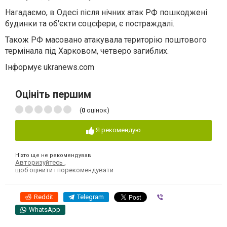
Нагадаємо, в Одесі після нічних атак РФ пошкоджені
будинки та об'єкти соцсфери, є постраждалі.
Також РФ масовано атакувала територію поштового
термінала під Харковом, четверо загиблих.
Інформує ukranews.com
Оцініть першим
(
0
оцінок)
Я рекомендую
Ніхто ще не рекомендував
Авторизуйтесь
,
щоб оцінити і порекомендувати
Reddit
Telegram
Viber
WhatsApp