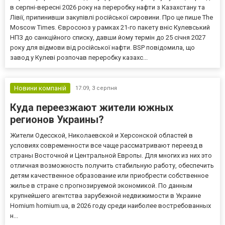
в серпні-вересні 2026 року на переробку нафти з Казахстану та
Лівії, припинивши закупівлі російської сировини. Про це пише The
Moscow Times. Євросоюз у рамках 21-го пакету вніс Кулевський
НПЗ до санкційного списку, давши йому термін до 25 січня 2027
року для відмови від російської нафти. BSP повідомила, що
завод у Кулеві розпочав переробку казахс...
Новини компаній
17:09,
3 серпня
Куда переезжают жители южных
регионов Украины?
Жители Одесской, Николаевской и Херсонской областей в
условиях современности все чаще рассматривают переезд в
страны Восточной и Центральной Европы. Для многих из них это
отличная возможность получить стабильную работу, обеспечить
детям качественное образование или приобрести собственное
жилье в стране с прогнозируемой экономикой. По данным
крупнейшего агентства зарубежной недвижимости в Украине
Homium homium.ua, в 2026 году среди наиболее востребованных
н...