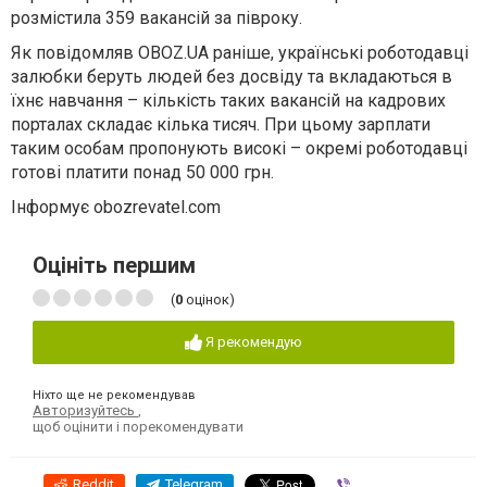
розмістила 359 вакансій за півроку.
Як повідомляв OBOZ.UA раніше, українські роботодавці
залюбки беруть людей без досвіду та вкладаються в
їхнє навчання – кількість таких вакансій на кадрових
порталах складає кілька тисяч. При цьому зарплати
таким особам пропонують високі – окремі роботодавці
готові платити понад 50 000 грн.
Інформує obozrevatel.com
Оцініть першим
(
0
оцінок)
Я рекомендую
Ніхто ще не рекомендував
Авторизуйтесь
,
щоб оцінити і порекомендувати
Reddit
Telegram
Viber