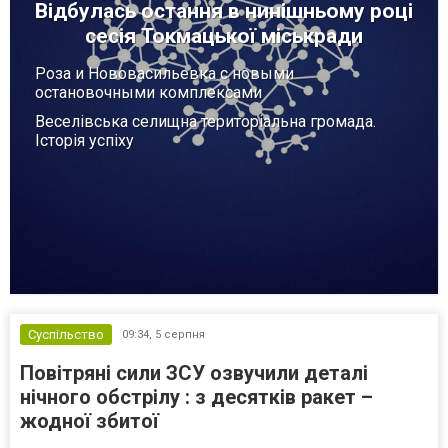
Відбулась остання в нинішньому році
сесія Токмацької міськради
Роза и Нововасильевка с новыми
остановочными комплексами
Веселівська селищна територіальна громада.
Історія успіху
Суспільство
09:34,
5 серпня
Повітряні сили ЗСУ озвучили деталі
нічного обстрілу : з десятків ракет –
жодної збитої