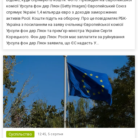
комісії Урсула фон дер Ляєн (Getty Images) Європейський Союз
спрямує Україні 1,4 мільярда євро з доходів заморожених
активів Росії. Кошти підуть на оборону. Про це повідомляє РБК-
Україна з посиланням на заяву очільниці Європейської комісії
Урсули фон дер Ляєн та прем'єр-міністра України Сергія
Корецького. Фон дер Ляєн: Росія має заплатити за руйнування
Урсула фон дер Ляєн заявила, що ЄС надасть У...
Суспільство
12:45,
5 серпня