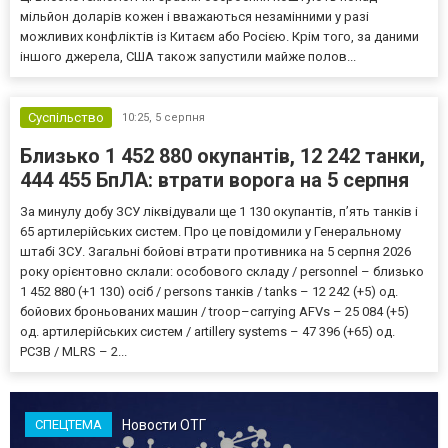
мільйон доларів кожен і вважаються незамінними у разі
можливих конфліктів із Китаєм або Росією. Крім того, за даними
іншого джерела, США також запустили майже полов...
Суспільство
10:25,
5 серпня
Близько 1 452 880 окупантів, 12 242 танки,
444 455 БпЛА: втрати ворога на 5 серпня
За минулу добу ЗСУ ліквідували ще 1 130 окупантів, пʼять танків і
65 артилерійських систем. Про це повідомили у Генеральному
штабі ЗСУ. Загальні бойові втрати противника на 5 серпня 2026
року орієнтовно склали: особового складу / personnel – близько
1 452 880 (+1 130) осіб / persons танків / tanks – 12 242 (+5) од.
бойових броньованих машин / troop–carrying AFVs – 25 084 (+5)
од. артилерійських систем / artillery systems – 47 396 (+65) од.
РСЗВ / MLRS – 2...
Новости ОТГ
СПЕЦТЕМА