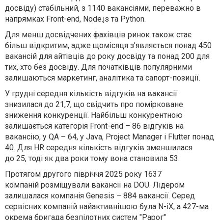
досвіду) стабільний, з 1140 вакансіями, переважно в
напрямках Front-end, Node.js та Python.
Для менш досвідчених фахівців ринок також стає
більш відкритим, адже щомісяця з’являється понад 450
вакансій для айтівців до року досвіду та понад 200 для
тих, хто без досвіду. Для початківців популярними
залишаються маркетинг, аналітика та сапорт-позиції.
У грудні середня кількість відгуків на вакансії
знизилася до 21,7, що свідчить про помірковане
зниження конкуренції. Найбільш конкурентною
залишається категорія Front-end – 86 відгуків на
вакансію, у QA – 64, у Java, Project Manager і Flutter понад
40. Для HR середня кількість відгуків зменшилася
до 25, тоді як два роки тому вона становила 53.
Протягом другого півріччя 2025 року 1637
компаній розміщували вакансії на DOU. Лідером
залишалася компанія Genesis – 884 вакансії. Серед
сервісних компаній найактивнішою була N-iX, а 427-ма
окрема бригада безпілотних систем "Рарог"