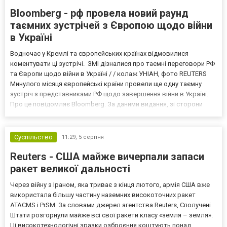
Bloomberg - рф провела новий раунд
таємних зустрічей з Європою щодо війни
в Україні
Водночас у Кремлі та європейських країнах відмовилися
коментувати ці зустрічі. ЗМІ дізналися про таємні переговори РФ
та Європи щодо війни в Україні / / колаж УНІАН, фото REUTERS
Минулого місяця європейські країни провели ще одну таємну
зустріч з представниками РФ щодо завершення війни в Україні.
Про це повідомляє Bloomberg. За даними видання, зі сторони
Європи до цих переговорів долучилися колишні
високопосадовці Великої Британії, Франції, Німеччини та Р...
Суспільство
11:29,
5 серпня
Reuters - США майже вичерпали запаси
ракет великої дальності
Через війну з Іраном, яка триває з кінця лютого, армія США вже
використала більшу частину наземних високоточних ракет
ATACMS і PrSM. За словами джерел агентства Reuters, Сполучені
Штати розгорнули майже всі свої ракети класу «земля – земля».
Ці високотехнологічні зразки озброєння коштують понад