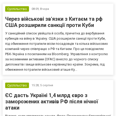
Суспільство
08:09,
Вчора
Через військові зв'язки з Китаєм та рф
США розширили санкції проти Куби
У санкційний список увійшла й особа, причетна до вербування
кубинців на війну в Україну. США розширили санкції проти Куби,
під обмеження потрапили вісім посадовців та кілька військових
компаній через співпрацю з РФ та Китаєм. Про це повідомляє
РБК-Україна з посиланням на Bloomberg. Управління з контролю
за іноземними активами (OFAC) внесло до чорного списку
дипломатів і вище військове керівництво країни. Зокрема, під
обмеження потрапили військовий аташе Ку...
Суспільство
15:28,
5 серпня
ЄС дасть Україні 1,4 млрд євро з
заморожених активів РФ після нічної
атаки
Відомо, куди спрямують кошти. Фото: Президентка Європейської