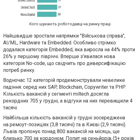
Кого шукають роботодавці на ринку праці
Найшвидше зростали напрямки "Військова справа",
AI/ML, Hardware та Embedded. Особливо стрімко
додалася категорія Embedded, яка виросла на 44% проти
26% у першому півріччі. Вперше з’явилася нова
категорія No-code, що свідчить про диверсифікацію
потреб ринку.
Водночас 12 категорій продемонстрували невелике
падіння: серед них SAP, Blockchain, Copywriter та PHP.
Кількість вакансій у сегменті miltech досягла
рекордних 705 у грудні, а відгуки на них перевищили 4
тисячі.
Найбільша кількість вакансій у грудні зосереджена
на ремоут-позиціях (3,8 тисячі) та в Києві (2,9 тисячі).
Львів пропонує понад 800 вакансій на місяць, ще
близько 700 за кордоном. Попит на сеньйорів (5+ років