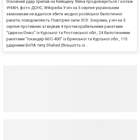
Основний удар припав на Київщину. Війна продовжується / колаж
УНІАН, фото ДСНС, Wikipedia У ніч на 5 серпня українським
захисникам не вдалося збити жодної російської балістичної
ракети, повідомляють Повітряні сили ЗСУ. Зокрема, у ніч на 5
серпня противник атакував 4 протикорабельними ракетами
"Циркон/Онікс" із Курської та Ростовської обл., 24 балістичними
ракетами "Іскандер-М/С-400" із Брянської та Курської обл., 115
ударними БпЛА типу Shahed (більшість із...