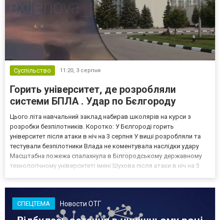
Суспільство
11:20,
3 серпня
Горить університет, де розробляли
системи БПЛА . Удар по Бєлгороду
Цього літа навчальний заклад набирав школярів на курси з
розробки безпілотників. Коротко: У Бєлгороді горить
університет після атаки в ніч на 3 серпня У виші розробляли та
тестували безпілотники Влада не коментувала наслідки удару
Масштабна пожежа спалахнула в Білгородському державному
технологічному університеті імені Шухова після атаки в ніч на 3
серпня - у цьому закладі розробляли та тестували безпілотники.
Як пише російський Telegram-канал Astra, наслі...
Новости ОТГ
СПЕЦТЕМА