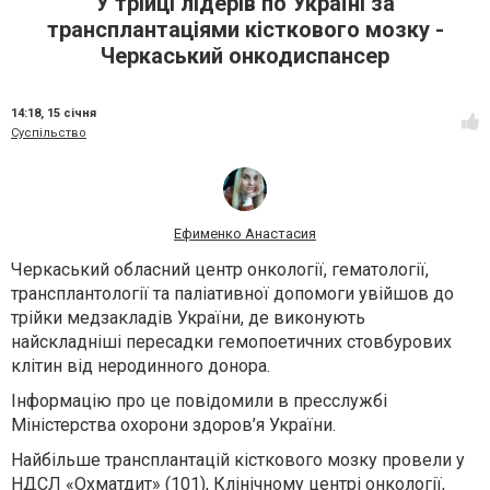
У трійці лідерів по Україні за
трансплантаціями кісткового мозку -
Черкаський онкодиспансер
14:18,
15 січня
Суспільство
Ефименко Анастасия
Черкаський обласний центр онкології, гематології,
трансплантології та паліативної допомоги увійшов до
трійки медзакладів України, де виконують
найскладніші пересадки гемопоетичних стовбурових
клітин від неродинного донора.
Інформацію про це повідомили в пресслужбі
Міністерства охорони здоров’я України.
Найбільше трансплантацій кісткового мозку провели у
НДСЛ «Охматдит» (101), Клінічному центрі онкології,