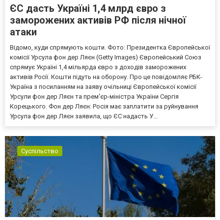
ЄС дасть Україні 1,4 млрд євро з
заморожених активів РФ після нічної
атаки
Відомо, куди спрямують кошти. Фото: Президентка Європейської
комісії Урсула фон дер Ляєн (Getty Images) Європейський Союз
спрямує Україні 1,4 мільярда євро з доходів заморожених
активів Росії. Кошти підуть на оборону. Про це повідомляє РБК-
Україна з посиланням на заяву очільниці Європейської комісії
Урсули фон дер Ляєн та прем'єр-міністра України Сергія
Корецького. Фон дер Ляєн: Росія має заплатити за руйнування
Урсула фон дер Ляєн заявила, що ЄС надасть У...
Суспільство