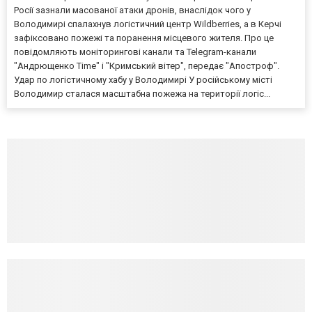
Росії зазнали масованої атаки дронів, внаслідок чого у
Володимирі спалахнув логістичний центр Wildberries, а в Керчі
зафіксовано пожежі та поранення місцевого жителя. Про це
повідомляють моніторингові канали та Telegram-канали
"Андрющенко Time" і "Кримський вітер", передає "Апостроф".
Удар по логістичному хабу у Володимирі У російському місті
Володимир сталася масштабна пожежа на території логіс...