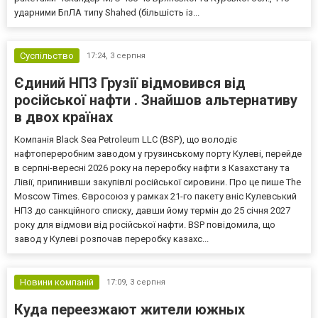
ударними БпЛА типу Shahed (більшість із...
Суспільство
17:24,
3 серпня
Єдиний НПЗ Грузії відмовився від
російської нафти . Знайшов альтернативу
в двох країнах
Компанія Black Sea Petroleum LLC (BSP), що володіє
нафтопереробним заводом у грузинському порту Кулеві, перейде
в серпні-вересні 2026 року на переробку нафти з Казахстану та
Лівії, припинивши закупівлі російської сировини. Про це пише The
Moscow Times. Євросоюз у рамках 21-го пакету вніс Кулевський
НПЗ до санкційного списку, давши йому термін до 25 січня 2027
року для відмови від російської нафти. BSP повідомила, що
завод у Кулеві розпочав переробку казахс...
Новини компаній
17:09,
3 серпня
Куда переезжают жители южных