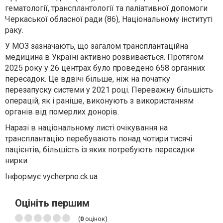
гематології, трансплантології та паліативної допомоги
Черкаської обласної ради (86), Національному інституті
раку.
У МОЗ зазначають, що загалом трансплантаційна
медицина в Україні активно розвивається. Протягом
2025 року у 26 центрах було проведено 658 органних
пересадок. Це вдвічі більше, ніж на початку
перезапуску системи у 2021 році. Переважну більшість
операцій, як і раніше, виконують з використанням
органів від померлих донорів.
Наразі в національному листі очікування на
трансплантацію перебувають понад чотири тисячі
пацієнтів, більшість із яких потребують пересадки
нирки.
Інформує vycherpno.ck.ua
Оцініть першим
(
0
оцінок)