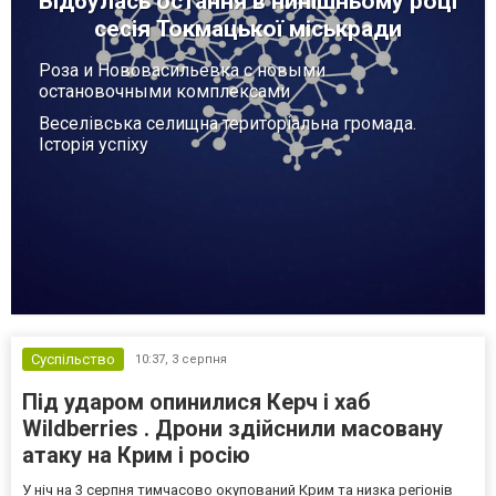
Відбулась остання в нинішньому році
сесія Токмацької міськради
Роза и Нововасильевка с новыми
остановочными комплексами
Веселівська селищна територіальна громада.
Історія успіху
Суспільство
10:37,
3 серпня
Під ударом опинилися Керч і хаб
Wildberries . Дрони здійснили масовану
атаку на Крим і росію
У ніч на 3 серпня тимчасово окупований Крим та низка регіонів