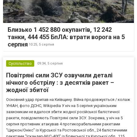
Близько 1 452 880 окупантів, 12 242
танки, 444 455 БпЛА: втрати ворога на 5
серпня
10:25,
5 серпня
Суспільство
09:34,
5 серпня
Повітряні сили ЗСУ озвучили деталі
нічного обстрілу : з десятків ракет –
жодної збитої
Основний удар припав на Київщину. Війна продовжується / колаж
УНІАН, фото ДСНС, Wikipedia У ніч на 5 серпня українським
захисникам не вдалося збити жодної російської балістичної
ракети, повідомляють Повітряні сили ЗСУ. Зокрема, у ніч на 5
серпня противник атакував 4 протикорабельними ракетами
"Циркон/Онікс" із Курської та Ростовської обл., 24 балістичними
ракетами "Іскандер-М/С-400" із Брянської та Курської обл., 115