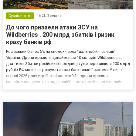
Суспільство
16:21,
3 серпня
До чого призвели атаки ЗСУ на
Wildberries . 200 млрд збитків і ризик
краху банків рф
Російський бізнес б'є на сполох через "дальнобійні санкції"
України. Дрони вразили щонайменше 10 складів Wildberries за
два тижні Збитки російських продавців уже перевищили 200 млрд
рублів РФ може загрожувати крах банківської системи У липні-
серпні 2026 року українські далекобійні дрони вразили
щонайменше десять складів найбільшого російського онлайн-
рітейлера Wildberries, спровокувавши масштабні пожежі. Поки
Кремль заперечує роль компанії в постачанні тов...