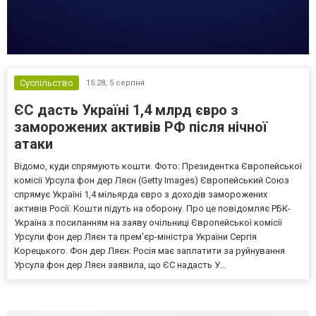
Суспільство
15:28,
5 серпня
ЄС дасть Україні 1,4 млрд євро з
заморожених активів РФ після нічної
атаки
Відомо, куди спрямують кошти. Фото: Президентка Європейської
комісії Урсула фон дер Ляєн (Getty Images) Європейський Союз
спрямує Україні 1,4 мільярда євро з доходів заморожених
активів Росії. Кошти підуть на оборону. Про це повідомляє РБК-
Україна з посиланням на заяву очільниці Європейської комісії
Урсули фон дер Ляєн та прем'єр-міністра України Сергія
Корецького. Фон дер Ляєн: Росія має заплатити за руйнування
Урсула фон дер Ляєн заявила, що ЄС надасть У...