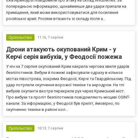
Єкатеринбурзі повідомили про атаку на склад Wildberries. За
попередньою інформацією, щонайменше два удари припали на
приміщення, який може використовуватися для посилення
російської армії. Росіяни втікають зі складу після а...
Суспільство
11:16,
7 серпня
Дрони атакують окупований Крим - у
Керчі серія вибухів, у Феодосії пожежа
У ніч на 7 серпня окупований Крим накрила чергова хвиля ударів
безпілотників. Вибухи й пожежі зафіксували одразу в кількох
містах півострова, зокрема Феодосії, Керчі та Гвардійському. Під
удар потрпили скупчення ворожої техніки та аеродром. На тлі
вибухів окупанти вкотре перекрили рух через Кримський міст.
Про вибухи та проліт безпілотників повідомляють місцеві OSINT-
канали. За інформацією, у Феодосії був приліт, ймовірно, по
скупченню техніки в районі кол...
Суспільство
10:13,
7 серпня