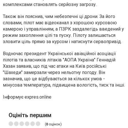
комплексами становлять серйозну загрозу.
Також він пояснив, чим небезпечні ці дрони. За його
словами, пілот має відеоканал з хорошою курсовою
камерою і управлінням, а ПЗРК заздалегідь введений у
режим захоплення цілі та пуску. Пілоту залишається
зловити ціль прямо за курсом і натиснути сервопривід.
Водночас президент Української авіаційної асоціації
пілотів та власників літаків "АОПА Україна" Геннадій
Хазан заявив, що під час атаки на Київ російські
"Шахеди" замерзали через нельотну погоду. Він
зазначив, що це відбувається за кількох умов -
мінусова температура, підвищена вологість, тиск та інші.
Інформує expres.online
Оцініть першим
(
0
оцінок)