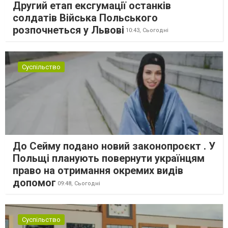
Другий етап ексгумації останків
солдатів Війська Польського
розпочнеться у Львові
10:43,
Сьогодні
Суспільство
До Сейму подано новий законопроєкт . У
Польщі планують повернути українцям
право на отримання окремих видів
допомог
09:48,
Сьогодні
Суспільство