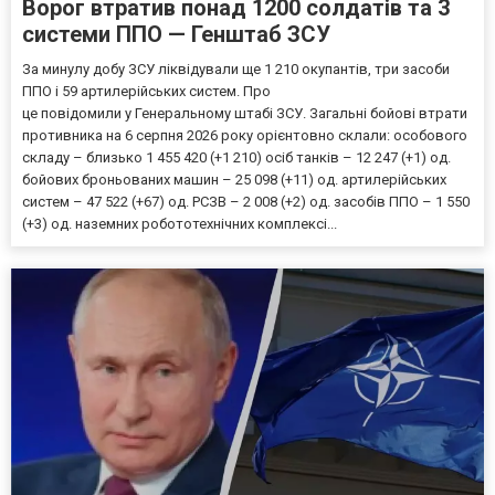
Ворог втратив понад 1200 солдатів та 3
системи ППО — Генштаб ЗСУ
За минулу добу ЗСУ ліквідували ще 1 210 окупантів, три засоби
ППО і 59 артилерійських систем. Про
це повідомили у Генеральному штабі ЗСУ. Загальні бойові втрати
противника на 6 серпня 2026 року орієнтовно склали: особового
складу – близько 1 455 420 (+1 210) осіб танків – 12 247 (+1) од.
бойових броньованих машин – 25 098 (+11) од. артилерійських
систем – 47 522 (+67) од. РСЗВ – 2 008 (+2) од. засобів ППО – 1 550
(+3) од. наземних робототехнічних комплексі...