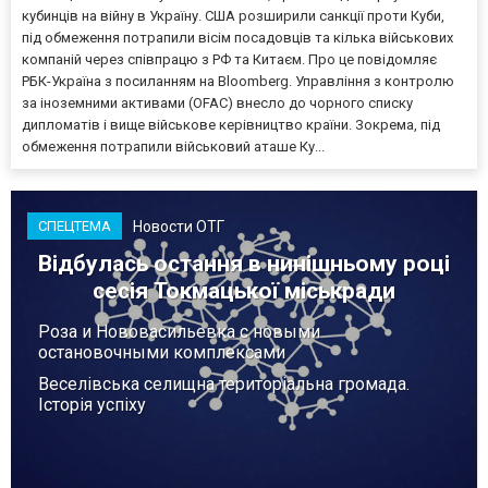
кубинців на війну в Україну. США розширили санкції проти Куби,
під обмеження потрапили вісім посадовців та кілька військових
компаній через співпрацю з РФ та Китаєм. Про це повідомляє
РБК-Україна з посиланням на Bloomberg. Управління з контролю
за іноземними активами (OFAC) внесло до чорного списку
дипломатів і вище військове керівництво країни. Зокрема, під
обмеження потрапили військовий аташе Ку...
Новости ОТГ
СПЕЦТЕМА
Відбулась остання в нинішньому році
сесія Токмацької міськради
Роза и Нововасильевка с новыми
остановочными комплексами
Веселівська селищна територіальна громада.
Історія успіху