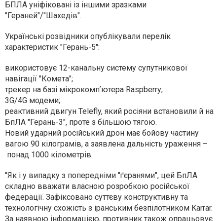
БПЛА уніфіковані із іншими зразками
"Гераней"/"Шахедів".
Українські розвідники опублікували перелік
характеристик "Герань-5":
використовує 12-канальну систему супутникової
навігації "Комета";
трекер на базі мікрокомпʼютера Raspberry;
3G/4G модеми;
реактивний двигун Telefly, який росіяни встановили й на
БпЛА "Герань-3", проте з більшою тягою.
Новий ударний російський дрон має бойову частину
вагою 90 кілограмів, а заявлена дальність ураження –
понад 1000 кілометрів.
"Як і у випадку з попередніми "ґєранями", цей БпЛА
складно вважати власною розробкою російської
федерації. Зафіксовано суттєву конструктивну та
технологічну схожість з іранським безпілотником Karrar.
За наявною інформацією, противник також опрацьовує