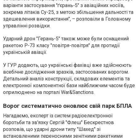
варіанти застосування "ґєрань-5" з авіаційних носіїв,
зокрема літаків Су-25, з метою збільшення дальності та
здешевлення використання", – розповіли в Головному
управлінні розвідки.
Ударний дрон "Герань-5" також може були оснащений
ракетою Р-73 класу "повітря-повітря" для протидії
українській авіації.
У ГУР додають, що українські фахівці вже здійснюють
всебічне дослідження зразків, застосованих ворогом.
Детальний аналіз конструкції, складових елементів та
електронної компонентної бази найближчим часом буде
оприлюднено на порталі War&Sanctions.
Ворог систематично оновлює свій парк БПЛА
Нагадаємо, експерт із систем радіоелектронної
боротьби та зв'язку Сергій "Флеш" Бескрестнов
розповів, що ударні дрони типу "Шахед" зі
встановленими переносними зенітними ракетними