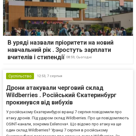
В уряді назвали пріоритети на новий
навчальний рік . Зростуть зарплати
вчителів і стипендії
08:59,
Сьогодні
Суспільство
12:53,
7 серпня
Дрони атакували черговий склад
Wildberries . Російський Єкатеринбург
прокинувся від вибухів
У російському Єкатеринбурзі вранці 7 серпня повідомили про
атаку дронів. Під ударом склад Wildberries. Про це повідомляють
OSINT-канали, зокрема Exilenova+. Що відомо про атаку на ще
один склад Wildberries? Уранці 7 серпня в російському