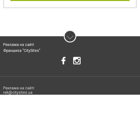
Реклама на сайті
Франшиза "CitySites"
Реклама на сайті:
rek@citysites.ua
Допускається цитування матеріалів без отримання попередньої згоди
06178.com.ua за умови розміщення в тексті обов'язкового посилання на
06178.com.ua - Сайт міста Токмака. Для інтернет-видань обов'язкове
розміщення прямого, відкритого для пошукових систем гіперпосилання
на цитовані статті не нижче другого абзацу в тексті або в якості джерела.
Порушення виняткових прав переслідується Законом.
Матеріали з плашками "Новини компаній", "Промо", "Партнерський
матеріал", "Партнерський спецпроєкт", "Політичні новини", "Пресреліз",