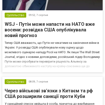
Суспільство
09:52,
7 серпня
WSJ - Путін може напасти на НАТО вже
восени: розвідка США опублікувала
новий прогноз
Тепер США вважають, що Путін не чекатиме на закінчення війни в
Україні. У розвідці США опублікували нову оцінку щодо
можливого сценарію нападу Росії на НАТО. Як пише The Wall Street
Journal, згідно з новими доповідями, російський лідер Володимир
Путін може спробувати перевірити рішучість Альянсу за
допомогою обмеженого наступу на країну-союзника ще до
закінчення війни в Україні. Ці нові оцінки з’явилися на тлі нестачі
деяких критично важливих боєприпасів,...
Суспільство
08:09,
7 серпня
Через військові зв'язки з Китаєм та рф
США розширили санкції проти Куби
У санкційний список увійшла й особа, причетна до вербування