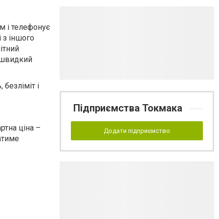
ом і телефонує
і з іншого
ітний
, швидкий
 безліміт і
Підприємства Токмака
ртна ціна –
Додати підприємство
атиме