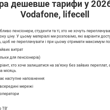
ра дешевше тарифи у 2026 
Vodafone, lifecell
бливо пенсіонери, студенти та ті, хто не хочуть переплачув
ку ціну. У цьому матеріалі ми розповімо, які варіанти дост
ів, щоб не переплачувати і при цьому отримати максимум по
зайвих витрат
льки для пенсіонерів)
іант, хто хоче залишатися на зв’язку без зайвих переплат,
а місяць.
ає наступне наповнення:
 всередині мережі
 оператори
р ТВ’