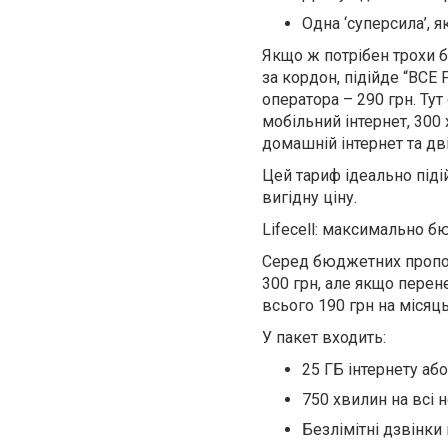
Одна ‘суперсила’, 
Якщо ж потрібен трохи б
за кордон, підійде “ВСЕ 
оператора – 290 грн. Ту
мобільний інтернет, 300
домашній інтернет та дві
Цей тариф ідеально підій
вигідну ціну.
Lifecell: максимально 
Серед бюджетних пропози
300 грн, але якщо пере
всього 190 грн на місяць
У пакет входить:
25 ГБ інтернету або
750 хвилин на всі 
Безлімітні дзвінки 