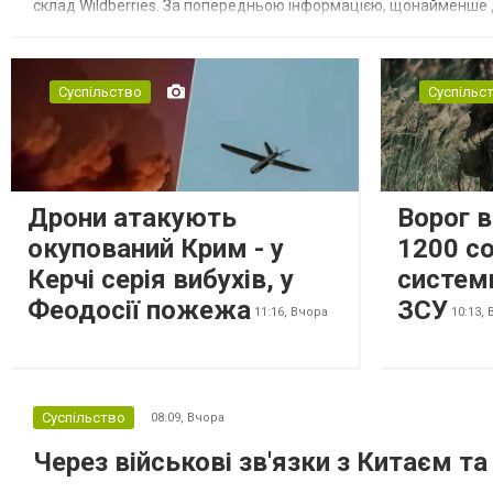
склад Wildberries. За попередньою інформацією, щонайменше
посилення російської армії. Росіяни втікають зі складу після а...
Суспільство
Суспільс
Дрони атакують
Ворог 
окупований Крим - у
1200 со
Керчі серія вибухів, у
систем
Феодосії пожежа
ЗСУ
11:16,
Вчора
10:13,
Суспільство
08:09,
Вчора
Через військові зв'язки з Китаєм т