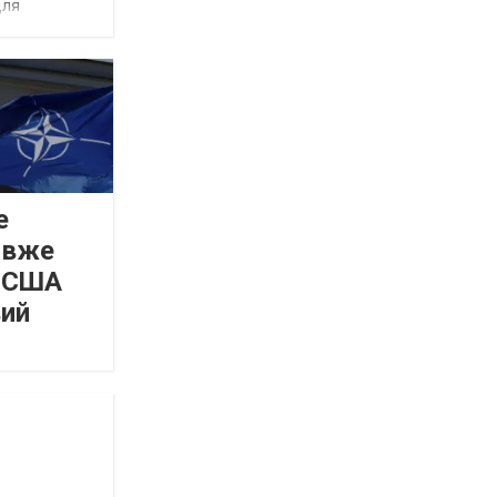
для
е
 вже
а США
вий