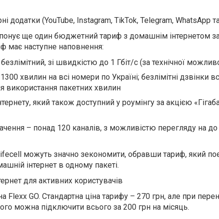
ні додатки (YouTube, Instagram, TikTok, Telegram, WhatsApp та
ропонує ще один бюджетний тариф з домашнім інтернетом з
иф має наступне наповнення:
безлімітний, зі швидкістю до 1 Гбіт/с (за технічної можливо
 1300 хвилин на всі номери по Україні; безлімітні дзвінки в
сля використання пакетних хвилин
нтернету, який також доступний у роумінгу за акцією «Гігаб
ачення – понад 120 каналів, з можливістю перегляду на до
ifecell можуть значно зекономити, обравши тариф, який по
машній інтернет в одному пакеті.
нтернет для активних користувачів
а Flexx GO. Стандартна ціна тарифу – 270 грн, але при пере
ого можна підключити всього за 200 грн на місяць.