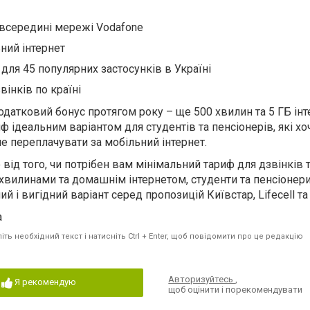
 всередині мережі Vodafone
ний інтернет
 для 45 популярних застосунків в Україні
вінків по країні
додатковий бонус протягом року – ще 500 хвилин та 5 ГБ інт
ф ідеальним варіантом для студентів та пенсіонерів, які хо
не переплачувати за мобільний інтернет.
ід того, чи потрібен вам мінімальний тариф для дзвінків т
 хвилинами та домашнім інтернетом, студенти та пенсіонер
 і вигідний варіант серед пропозицій Київстар, Lifecell та
a
ть необхідний текст і натисніть Ctrl + Enter, щоб повідомити про це редакцію
Авторизуйтесь
,
Я рекомендую
щоб оцінити і порекомендувати