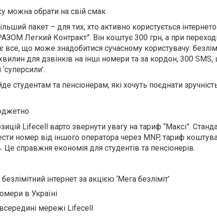
яку можна обрати на свій смак
ільший пакет – для тих, хто активно користується інтернет
РАЗОМ Легкий Контракт”. Він коштує 300 грн, а при переход
т є все, що може знадобитися сучасному користувачу: безлім
 хвилин для дзвінків на інші номери та за кордон, 300 SMS
 ‘суперсили’.
де студентам та пенсіонерам, які хочуть поєднати зручність,
бюджетно
цій Lifecell варто звернути увагу на тариф “Максі”. Станда
нести номер від іншого оператора через MNP, тариф коштув
. Це справжня економія для студентів та пенсіонерів.
 безлімітний інтернет за акцією ‘Мега безліміт’
номери в Україні
всередині мережі Lifecell