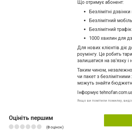
Що отримує абонент:
Безлімітні дзвінки
Безлімітний мобіль
Безлімітний трафік
1000 хвилин для дз
Для нових клієнтів діє 
роумінгу. Це робить тари
залишатися на зв’язку і 
Таким чином, незалежно в
чи пакет з безлімітними
можуть знайти бюджетний
Інформує tehnofan.com.u
Якщо ви помітили помилку, виділі
Оцініть першим
(
0
оцінок)