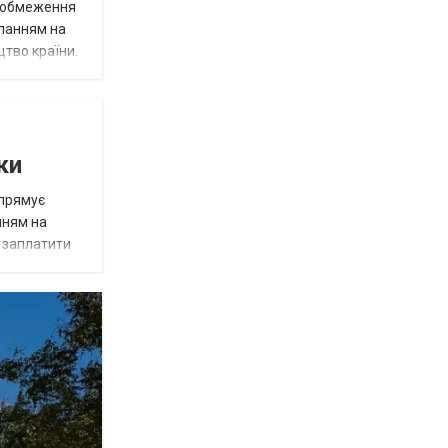
д обмеження
иланням на
цтво країни.
ки
спрямує
нням на
є заплатити