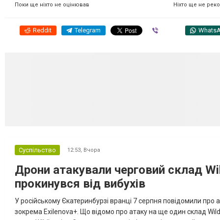
Ніхто ще не рек
Поки ще ніхто не оцінював
Reddit
Telegram
Viber
Whats
Суспільство
12:53,
Вчора
Дрони атакували черговий склад Wil
прокинувся від вибухів
У російському Єкатеринбурзі вранці 7 серпня повідомили про а
зокрема Exilenova+. Що відомо про атаку на ще один склад Wild