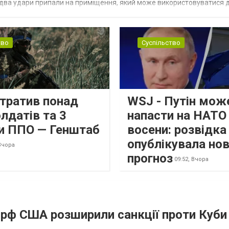
 два удари припали на приміщення, який може використовуватися 
тво
Суспільство
втратив понад
WSJ - Путін мож
лдатів та 3
напасти на НАТО
и ППО — Генштаб
восени: розвідк
опублікувала но
Вчора
прогноз
09:52,
Вчора
а рф США розширили санкції проти Куби