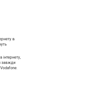
ернету в
чуть
а інтернету,
и завжди
 Vodafone.