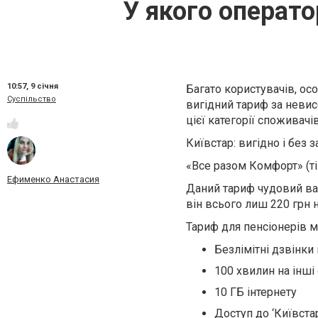
У якого операто
10:57,
9 січня
Багато користувачів, осо
Суспільство
вигідний тариф за невисо
цієї категорії споживач
Київстар: вигідно і без 
«Все разом Комфорт» (ті
Ефименко Анастасия
Даний тариф чудовий вар
він всього лиш 220 грн н
Тариф для пенсіонерів м
Безлімітні дзвінки
100 хвилин на інші
10 ГБ інтернету
Доступ до ‘Київста