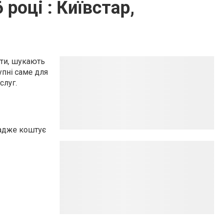
році : Київстар,
ати, шукають
упні саме для
слуг.
 адже коштує