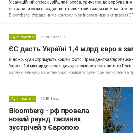
У санкційний список увійшла й особа, причетна до вербування 
потрапили вісім посадовців та кілька військових компаній чер
Bloomberg. Управління з контролю за іноземними активами (OF
Зокрема, під обмеження потрапили військовий аташе Ку...
Суспільство
15:28,
5 серпня
ЄС дасть Україні 1,4 млрд євро з з
Відомо, куди спрямують кошти. Фото: Президентка Європейсько
Україні 1,4 мільярда євро з доходів заморожених активів Росі
заяву очільниці Європейської комісії Урсули фон дер Ляєн та п
за руйнування Урсула фон дер Ляєн заявила, що ЄС надасть У..
Суспільство
12:45,
5 серпня
Bloomberg - рф провела
новий раунд таємних
зустрічей з Європою