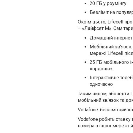
20 ГБ у роумінгу
Безліміт на популяр
Окрім цього, Lifecell п
– «Лайфсет М». Сам тар
Домашній інтернет 
Мобільний зв’язок:
мережі Lifecell пі
25 ГБ мобільного і
кордонів»
Інтерактивне телеб
одночасно
Таким чином, абоненти L
мобільний зв’язок та до
Vodafone: безлімітний і
Vodafone робить ставку н
номера з іншої мережі й