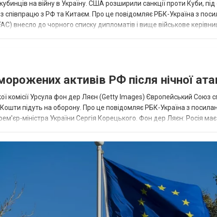
кубинців на війну в Україну. США розширили санкції проти Куби, пі
ез співпрацю з РФ та Китаєм. Про це повідомляє РБК-Україна з пос
AC) внесло до чорного списку дипломатів і вище військове керівни
аморожених активів РФ після нічної ата
ї комісії Урсула фон дер Ляєн (Getty Images) Європейський Союз 
ї. Кошти підуть на оборону. Про це повідомляє РБК-Україна з посила
рем'єр-міністра України Сергія Корецького. Фон дер Ляєн: Росія ма
.