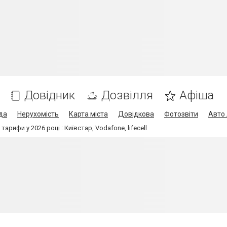
Довідник
Дозвілля
Афіша
да
Нерухомість
Карта міста
Довідкова
Фотозвіти
Авто 
рифи у 2026 році : Київстар, Vodafone, lifecell