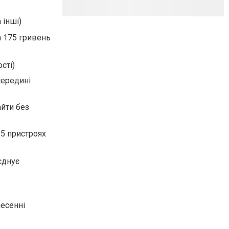
 інші)
а 175 гривень
сті)
середині
айти без
 5 пристроях
єднує
несенні