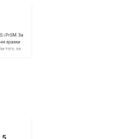
 і PrSM. За
чні зразки
м того, за
Відбулась
остання
Новости
в
СПЕЦТЕМА
ОТГ
 5