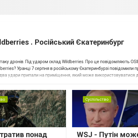
dberries . Російський Єкатеринбург
таку дронів. Під ударом склад Wildberries. Про це повідомляють OS
berries? Уранці 7 серпня в російському Єкатеринбурзі повідомили п
 два удари припали на приміщення, який може використовуватися 
тво
Суспільство
втратив понад
WSJ - Путін мож