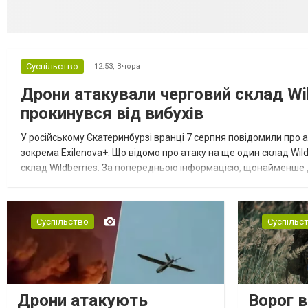
Суспільство
12:53,
Вчора
Дрони атакували черговий склад Wil
прокинувся від вибухів
У російському Єкатеринбурзі вранці 7 серпня повідомили про а
зокрема Exilenova+. Що відомо про атаку на ще один склад Wild
склад Wildberries. За попередньою інформацією, щонайменше
посилення російської армії. Росіяни втікають зі складу після а...
Суспільство
Суспільс
Дрони атакують
Ворог 