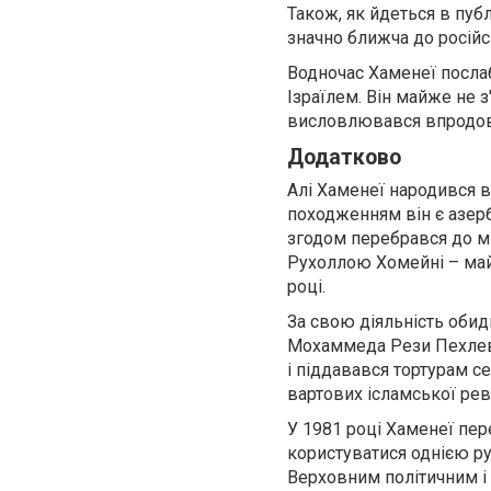
Також, як йдеться в публ
значно ближча до російс
Водночас Хаменеї послаб
Ізраїлем. Він майже не з
висловлювався впродовж
Додатково
Алі Хаменеї народився в 
походженням він є азерб
згодом перебрався до мі
Рухоллою Хомейні – майб
році.
За свою діяльність оби
Мохаммеда Рези Пехлеві
і піддавався тортурам 
вартових ісламської рево
У 1981 році Хаменеї пер
користуватися однією ру
Верховним політичним і