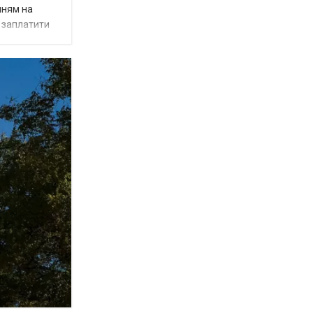
нням на
є заплатити