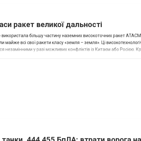
аси ракет великої дальності
вже використала більшу частину наземних високоточних ракет ATACMS
 майже всі свої ракети класу «земля – земля». Ці високотехнологі
незамінними у разі можливих конфліктів із Китаєм або Росією. Крі
 танки, 444 455 БпЛА: втрати ворога на