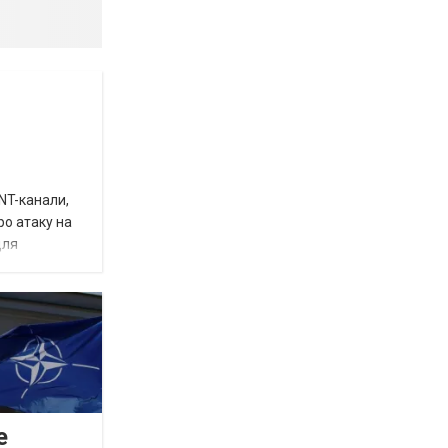
INT-канали,
ро атаку на
для
е