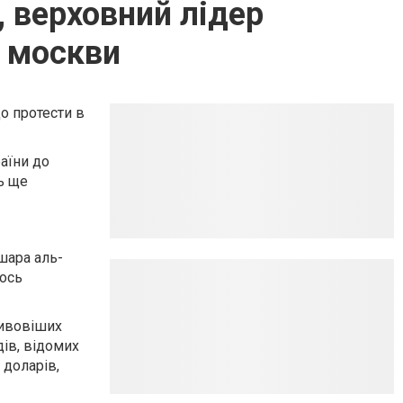
, верховний лідер
о москви
о протести в
раїни до
ь ще
шара аль-
лось
ливовіших
дів, відомих
 доларів,