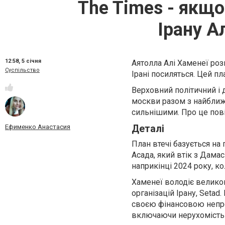
The Times - якщо
Ірану А
12:58,
5 січня
Аятолла Алі Хаменеї роз
Суспільство
Ірані посиляться. Цей п
Верховний політичний і д
москви разом з найближч
сильнішими. Про це пов
Деталі
Ефименко Анастасия
План втечі базується на
Асада, який втік з Дама
наприкінці 2024 року, к
Хаменеї володіє велико
організацій Ірану, Seta
своєю фінансовою непроз
включаючи нерухомість і