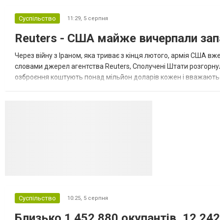
повідомляє Bloomberg. За даними видання,
Суспільство
11:29,
5 серпня
зі сторони Європи до цих переговорів
долучилися колишні високопосадовці
Reuters - США майже вичерпали зап
Великої Британії, Франції, Німеччини та Р...
Через війну з Іраном, яка триває з кінця лютого, армія США 
словами джерел агентства Reuters, Сполучені Штати розгорнули
озброєння коштують понад мільйон доларів кожен і вважаються 
даними іншого джерела, США також запустили майже полов...
Суспільство
10:25,
5 серпня
Близько 1 452 880 окупантів, 12 242