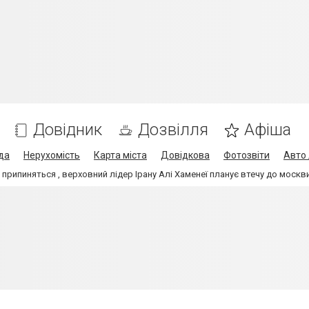
Довідник
Дозвілля
Афіша
да
Нерухомість
Карта міста
Довідкова
Фотозвіти
Авто 
 припиняться , верховний лідер Ірану Алі Хаменеї планує втечу до москв