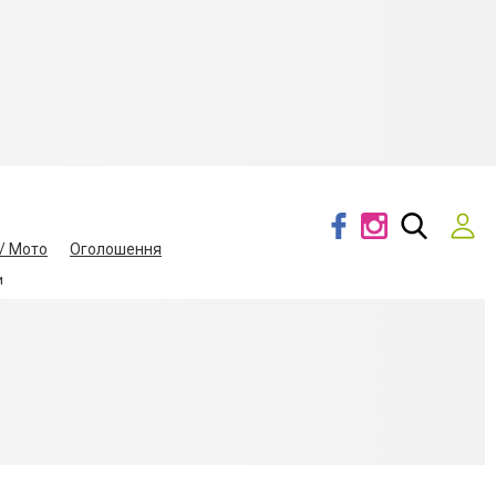
/ Мото
Оголошення
и