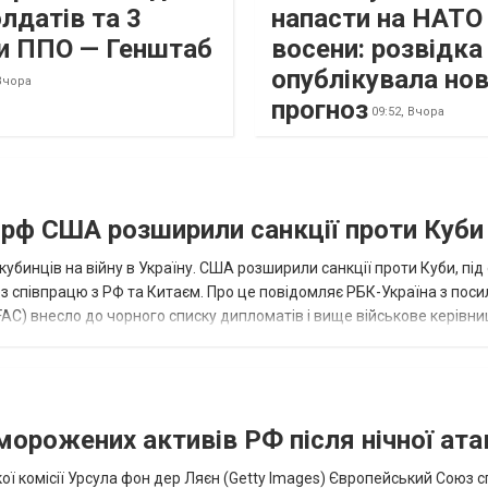
лдатів та 3
напасти на НАТО
и ППО — Генштаб
восени: розвідк
опублікувала но
Вчора
прогноз
09:52,
Вчора
а рф США розширили санкції проти Куби
кубинців на війну в Україну. США розширили санкції проти Куби, пі
ез співпрацю з РФ та Китаєм. Про це повідомляє РБК-Україна з пос
AC) внесло до чорного списку дипломатів і вище військове керівни
аморожених активів РФ після нічної ата
ї комісії Урсула фон дер Ляєн (Getty Images) Європейський Союз 