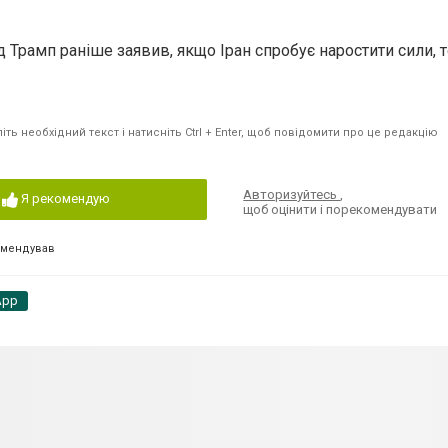
Трамп раніше заявив, якщо Іран спробує наростити сили, 
ть необхідний текст і натисніть Ctrl + Enter, щоб повідомити про це редакцію
Авторизуйтесь
,
Я рекомендую
щоб оцінити і порекомендувати
омендував
App