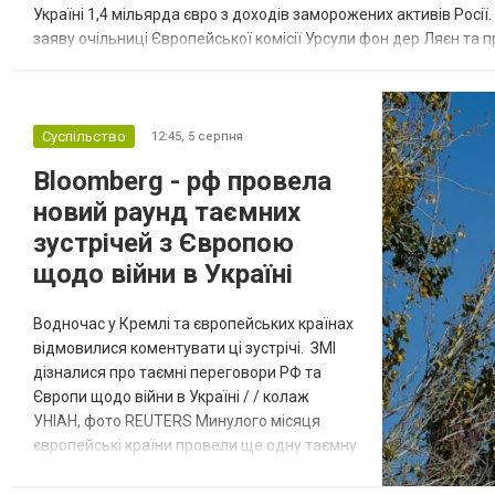
Україні 1,4 мільярда євро з доходів заморожених активів Росі
заяву очільниці Європейської комісії Урсули фон дер Ляєн та п
за руйнування Урсула фон дер Ляєн заявила, що ЄС надасть У..
Суспільство
12:45,
5 серпня
Bloomberg - рф провела
новий раунд таємних
зустрічей з Європою
щодо війни в Україні
Водночас у Кремлі та європейських країнах
відмовилися коментувати ці зустрічі. ЗМІ
дізналися про таємні переговори РФ та
Європи щодо війни в Україні / / колаж
УНІАН, фото REUTERS Минулого місяця
європейські країни провели ще одну таємну
зустріч з представниками РФ щодо
завершення війни в Україні. Про це