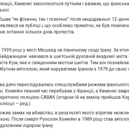
ікації, Хаменеї захоплюється путіним і вважає, що іранськ
ької.
шав "як фізично, так і психічно" після нещодавньої 12-денн
'являвся на публіці і, що особливо примітно, не був помічени
 останніх кількох днів протестів.
1939 році у місті Мешхед на північному сході Ірану. За етн
айджанцем: навчався в шиїтській духовній академії міста
ста Кум, яке є священним містом шиїтів. Там він познайом
утнім аятоллою, який керуватиме Іраном з 1979 до своєї 
два діячі переслідувались спецслужбами режима іранськог
. Хомейні певний час перебував у Франції, а Хаменеї заа
секретною поліцією САВАК (згодом їй на заміну прийшов Ко
люції – ред.).
ежив замах на вбивство, в результаті якого втратив можли
кою. Після смерті Рухолли Хомейні в 1989 році став аятолл
 духовним лідером Ірану.