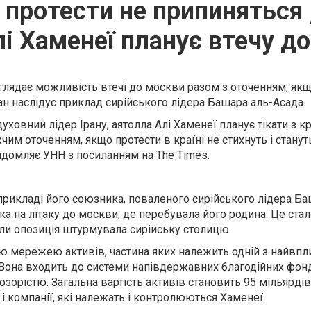
 протести не припиняться 
лі Хаменеї планує втечу д
глядає можливість втечі до москви разом з оточенням, якщ
лан наслідує приклад сирійського лідера Башара аль-Асада.
уховний лідер Ірану, аятолла Алі Хаменеї планує тікати з к
им оточенням, якщо протести в країні не стихнуть і станут
ідомляє УНН з посиланням на The Times.
 прикладі його союзника, поваленого сирійського лідера Ба
ска на літаку до москви, де перебувала його родина. Це ста
оли опозиція штурмувала сирійську столицю.
ю мережею активів, частина яких належить одній з найвп
d. Вона входить до системи напівдержавних благодійних фон
орістю. Загальна вартість активів становить 95 мільярдів
 компанії, які належать і контролюються Хаменеї.