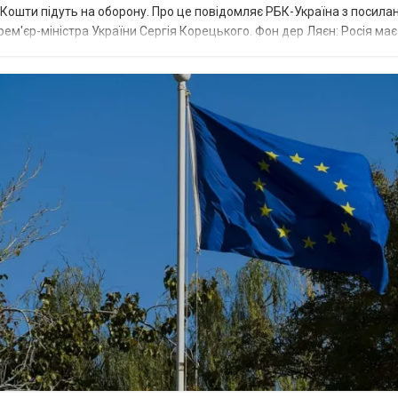
ї. Кошти підуть на оборону. Про це повідомляє РБК-Україна з посила
рем'єр-міністра України Сергія Корецького. Фон дер Ляєн: Росія ма
.