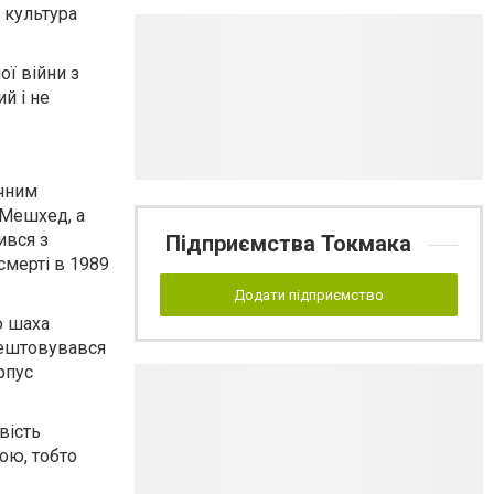
а культура
ої війни з
й і не
ічним
 Мешхед, а
ився з
Підприємства Токмака
смерті в 1989
Додати підприємство
о шаха
рештовувався
рпус
вість
ою, тобто