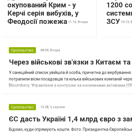
окупований Крим - у
1200 со
Керчі серія вибухів, у
систем
Феодосії пожежа
ЗСУ
11:16,
Вчора
10:13,
Суспільство
08:09,
Вчора
Через військові зв'язки з Китаєм т
У санкційний список увійшла й особа, причетна до вербування 
потрапили вісім посадовців та кілька військових компаній чер
Bloomberg. Управління з контролю за іноземними активами (OF
Зокрема, під обмеження потрапили військовий аташе Ку...
Суспільство
15:28,
5 серпня
ЄС дасть Україні 1,4 млрд євро з з
Відомо, куди спрямують кошти. Фото: Президентка Європейсько