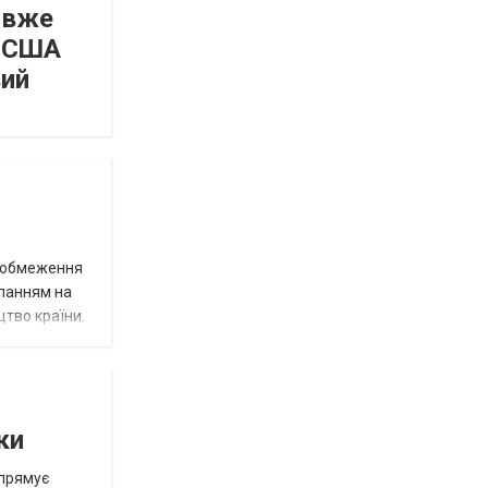
 вже
а США
вий
д обмеження
иланням на
цтво країни.
ки
спрямує