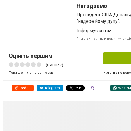
Нагадаємо
Президент США Дональд 
"надере йому дупу".
Інформує unn.ua
Якщо ви помітили помилку, виділі
Оцініть першим
(
0
оцінок)
Ніхто ще не рек
Поки ще ніхто не оцінював
Reddit
Telegram
Viber
Whats