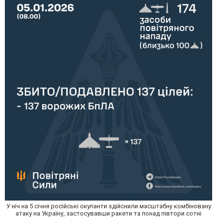
У ніч на 5 січня російські окупанти здійснили масштабну комбіновану
атаку на Україну, застосувавши ракети та понад півтори сотні