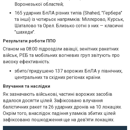
Воронезької областей;
165 ударних БпЛА різних типів (Shahed, "Гербера"
та інші) із чотирьох напрямків: Міллєрово, Курськ,
Шаталово та Орел. Близько сотні з них — класичні
"шахеди".
Результати роботи ППО
Станом на 08:00 підрозділи авіації, зенітних ракетних
військ, РЕБ та мобільних вогневих груп звітують про
високу ефективність:
збито/придушено 137 ворожих БпЛА у північних,
центральних та східних регіонах країни.
Влучання та наслідки
Як зазначають військові, частині ворожих засобів
вдалося досягти цілей. Зафіксовано влучання
балістичних ракет та 26 ударних дронів на 10 локаціях.
Окрім того, внаслідок падіння уламків збитих цілей
зафіксовано пошкодження ще на дев'яти локаціях.