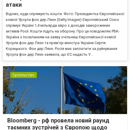
атаки
Відомо, куди спрямують кошти. Фото: Президентка Європейської
комісії Урсула фон дер Ляєн (Getty Images) Європейський Союз
спрямує Україні 1,4 мільярда євро з доходів заморожених
активів Росії. Кошти підуть на оборону. Про це повідомляє РБК-
Україна з посиланням на заяву очільниці Європейської комісії
Урсули фон дер Ляєн та прем'єр-міністра України Сергія
Корецького. Фон дер Ляєн: Росія має заплатити за руйнування
Урсула фон дер Ляєн заявила, що ЄС надасть У...
Суспільство
Bloomberg - рф провела новий раунд
таємних зустрічей з Європою щодо