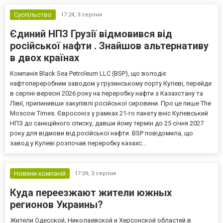
Суспільство
17:24,
3 серпня
Єдиний НПЗ Грузії відмовився від
російської нафти . Знайшов альтернативу
в двох країнах
Компанія Black Sea Petroleum LLC (BSP), що володіє
нафтопереробним заводом у грузинському порту Кулеві, перейде
в серпні-вересні 2026 року на переробку нафти з Казахстану та
Лівії, припинивши закупівлі російської сировини. Про це пише The
Moscow Times. Євросоюз у рамках 21-го пакету вніс Кулевський
НПЗ до санкційного списку, давши йому термін до 25 січня 2027
року для відмови від російської нафти. BSP повідомила, що
завод у Кулеві розпочав переробку казахс...
Новини компаній
17:09,
3 серпня
Куда переезжают жители южных
регионов Украины?
Жители Одесской, Николаевской и Херсонской областей в