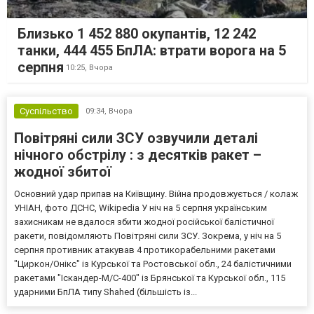
Близько 1 452 880 окупантів, 12 242
танки, 444 455 БпЛА: втрати ворога на 5
серпня
10:25,
Вчора
Суспільство
09:34,
Вчора
Повітряні сили ЗСУ озвучили деталі
нічного обстрілу : з десятків ракет –
жодної збитої
Основний удар припав на Київщину. Війна продовжується / колаж
УНІАН, фото ДСНС, Wikipedia У ніч на 5 серпня українським
захисникам не вдалося збити жодної російської балістичної
ракети, повідомляють Повітряні сили ЗСУ. Зокрема, у ніч на 5
серпня противник атакував 4 протикорабельними ракетами
"Циркон/Онікс" із Курської та Ростовської обл., 24 балістичними
ракетами "Іскандер-М/С-400" із Брянської та Курської обл., 115
ударними БпЛА типу Shahed (більшість із...