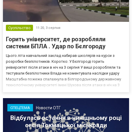
Суспільство
11:20,
3 серпня
Горить університет, де розробляли
системи БПЛА . Удар по Бєлгороду
Цього літа навчальний заклад набирав школярів на курси з
розробки безпілотників. Коротко: У Бєлгороді горить
університет після атаки в ніч на 3 серпня У виші розробляли та
тестували безпілотники Влада не коментувала наслідки удару
Масштабна пожежа спалахнула в Білгородському державному
технологічному університеті імені Шухова після атаки в ніч на 3
серпня - у цьому закладі розробляли та тестували безпілотники.
Як пише російський Telegram-канал Astra, наслі...
Новости ОТГ
СПЕЦТЕМА
Відбулась остання в нинішньому році
сесія Токмацької міськради