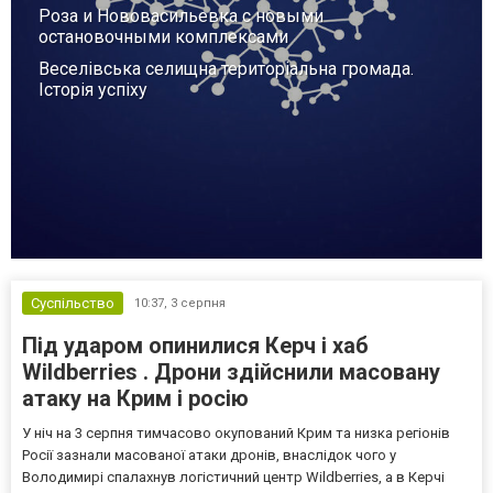
Роза и Нововасильевка с новыми
остановочными комплексами
Веселівська селищна територіальна громада.
Історія успіху
Суспільство
10:37,
3 серпня
Під ударом опинилися Керч і хаб
Wildberries . Дрони здійснили масовану
атаку на Крим і росію
У ніч на 3 серпня тимчасово окупований Крим та низка регіонів
Росії зазнали масованої атаки дронів, внаслідок чого у
Володимирі спалахнув логістичний центр Wildberries, а в Керчі