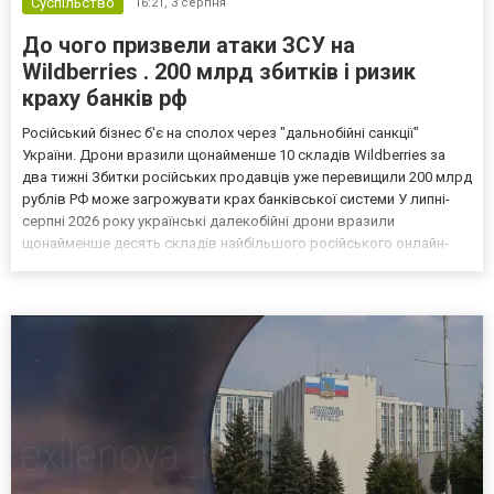
Суспільство
16:21,
3 серпня
До чого призвели атаки ЗСУ на
Wildberries . 200 млрд збитків і ризик
краху банків рф
Російський бізнес б'є на сполох через "дальнобійні санкції"
України. Дрони вразили щонайменше 10 складів Wildberries за
два тижні Збитки російських продавців уже перевищили 200 млрд
рублів РФ може загрожувати крах банківської системи У липні-
серпні 2026 року українські далекобійні дрони вразили
щонайменше десять складів найбільшого російського онлайн-
рітейлера Wildberries, спровокувавши масштабні пожежі. Поки
Кремль заперечує роль компанії в постачанні тов...