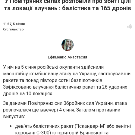
У Повітряних силах розповіли про збиті цілі
та локації влучань : балістика та 165 дронів
11:57,
5 січня
Суспільство
Ефименко Анастасия
У ніч на 5 січня російські окупанти здійснили
масштабну комбіновану атаку на Україну, застосувавши
ракети та понад півтори сотні безпілотників.
Зафіксовано влучання балістичних ракет та 26 ударних
дронів на 10 локаціях.
За даними Повітряних сил Збройних сил України, атака
розпочалася ще ввечері 4 січня. Загалом противник
випустив:
дев'ять балістичних ракет ("Іскандер-М" або зенітні
керовані С-300) із територій Брянської та