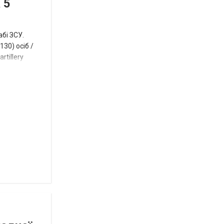
 5
нинішньому
році
абі ЗСУ.
сесія
30) осіб /
rtillery
Токмацької
міськради
Роза
и
Нововасильевка
с
новыми
остановочными
комплексами
Веселівська
селищна
територіальна
громада.
Історія
успіху