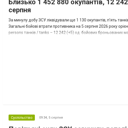
Близько 1 452 880 окупантів, 12 242
серпня
За минулу добу ЗСУ ліквідували ще 1 130 окупантів, пʼять танк
Загальні бойові втрати противника на 5 серпня 2026 року орієнт
persons танків / tanks – 12 242 (+5) од. бойових броньованих маш
systems – 47 396 (+65) од. РСЗВ / MLRS – 2...
Суспільство
09:34,
5 серпня