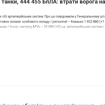
 танки, 444 455 БпЛА: втрати ворога на
ів і 65 артилерійських систем. Про це повідомили у Генеральному шт
овно склали: особового складу / personnel – близько 1 452 880 (+1 1
ин / troop–carrying AFVs – 25 084 (+5) од. артилерійських систем / a