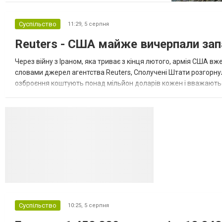
завершення війни в Україні. Про це
повідомляє Bloomberg. За даними видання,
Суспільство
11:29,
5 серпня
зі сторони Європи до цих переговорів
долучилися колишні високопосадовці
Reuters - США майже вичерпали зап
Великої Британії, Франції, Німеччини та Р...
Через війну з Іраном, яка триває з кінця лютого, армія США 
словами джерел агентства Reuters, Сполучені Штати розгорнули
озброєння коштують понад мільйон доларів кожен і вважаються 
даними іншого джерела, США також запустили майже полов...
Суспільство
10:25,
5 серпня