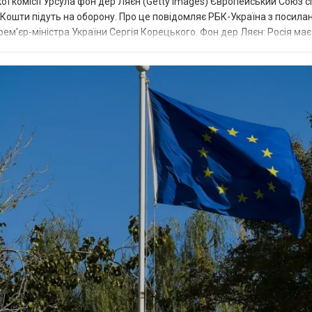
ї комісії Урсула фон дер Ляєн (Getty Images) Європейський Союз 
ї. Кошти підуть на оборону. Про це повідомляє РБК-Україна з посила
рем'єр-міністра України Сергія Корецького. Фон дер Ляєн: Росія ма
.