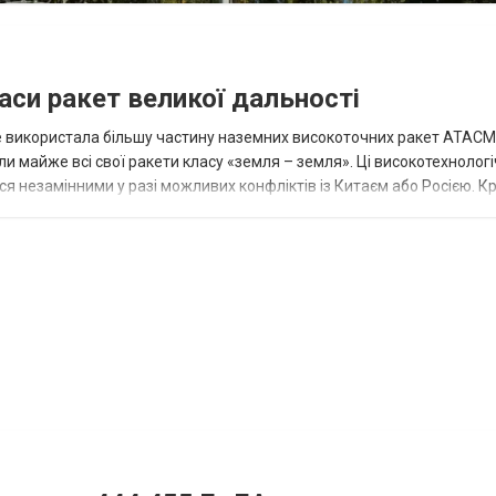
аси ракет великої дальності
вже використала більшу частину наземних високоточних ракет ATACMS
 майже всі свої ракети класу «земля – земля». Ці високотехнологі
незамінними у разі можливих конфліктів із Китаєм або Росією. Крі