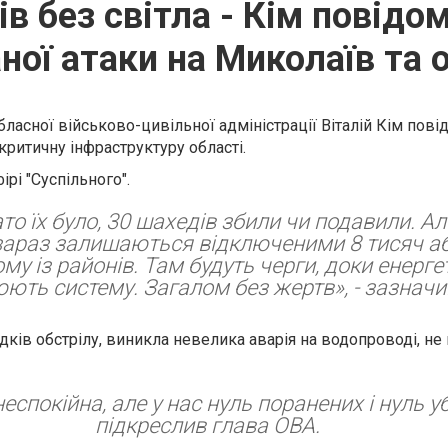
ів без світла - Кім повідо
ної атаки на Миколаїв та 
ласної військово-цивільної адміністрації Віталій Кім
повід
 критичну інфраструктуру області.
ірі "Суспільного".
то їх було, 30 шахедів збили чи подавили. Ал
зараз залишаються відключеними 8 тисяч а
му із районів. Там будуть черги, доки енерге
ють систему. Загалом без жертв», - зазнач
ідків обстрілу, виникла невелика аварія на водопроводі, не 
неспокійна, але у нас нуль поранених і нуль уб
підкреслив
глава ОВА.