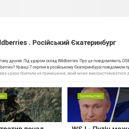
dberries . Російський Єкатеринбург
таку дронів. Під ударом склад Wildberries. Про це повідомляють OS
berries? Уранці 7 серпня в російському Єкатеринбурзі повідомили п
 два удари припали на приміщення, який може використовуватися 
тво
Суспільство