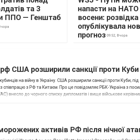
втратив понад
WSJ - Путін мож
лдатів та 3
напасти на НАТО
и ППО — Генштаб
восени: розвідк
опублікувала но
Вчора
прогноз
09:52,
Вчора
а рф США розширили санкції проти Куби
кубинців на війну в Україну. США розширили санкції проти Куби, пі
ез співпрацю з РФ та Китаєм. Про це повідомляє РБК-Україна з пос
AC) внесло до чорного списку дипломатів і вище військове керівни
аморожених активів РФ після нічної ата