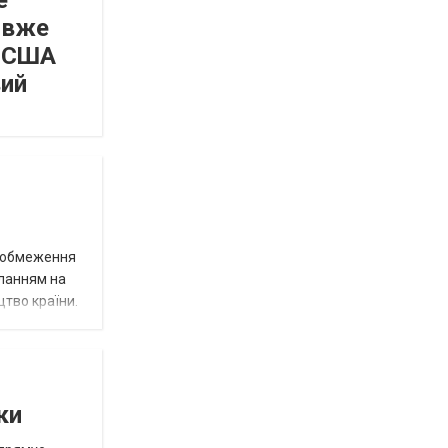
е
 вже
а США
вий
д обмеження
иланням на
цтво країни.
ки