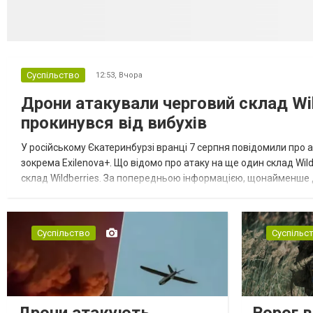
Суспільство
12:53,
Вчора
Дрони атакували черговий склад Wil
прокинувся від вибухів
У російському Єкатеринбурзі вранці 7 серпня повідомили про а
зокрема Exilenova+. Що відомо про атаку на ще один склад Wild
склад Wildberries. За попередньою інформацією, щонайменше
посилення російської армії. Росіяни втікають зі складу після а...
Суспільство
Суспільс