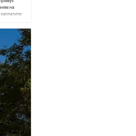
спрямує
нням на
є заплатити