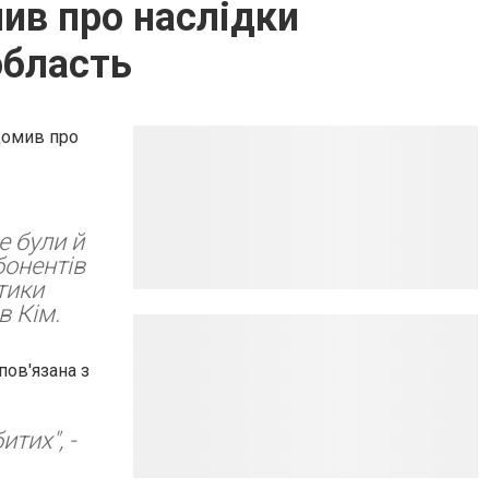
мив про наслідки
область
омив про
е були й
бонентів
тики
ив
Кім
.
пов'язана з
итих", -