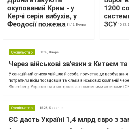
Дрони атакують
Ворог 
окупований Крим - у
1200 со
Керчі серія вибухів, у
систем
Феодосії пожежа
ЗСУ
11:16,
Вчора
10:13,
Суспільство
08:09,
Вчора
Через військові зв'язки з Китаєм т
У санкційний список увійшла й особа, причетна до вербування 
потрапили вісім посадовців та кілька військових компаній чер
Bloomberg. Управління з контролю за іноземними активами (OF
Зокрема, під обмеження потрапили військовий аташе Ку...
Суспільство
15:28,
5 серпня
ЄС дасть Україні 1,4 млрд євро з з