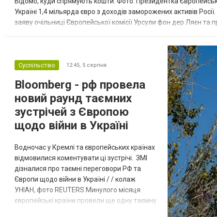
Відомо, куди спрямують кошти. Фото: Президентка Європейсько
Україні 1,4 мільярда євро з доходів заморожених активів Росі
заяву очільниці Європейської комісії Урсули фон дер Ляєн та п
за руйнування Урсула фон дер Ляєн заявила, що ЄС надасть У..
Суспільство
12:45,
5 серпня
Bloomberg - рф провела
новий раунд таємних
зустрічей з Європою
щодо війни в Україні
Водночас у Кремлі та європейських країнах
відмовилися коментувати ці зустрічі. ЗМІ
дізналися про таємні переговори РФ та
Європи щодо війни в Україні / / колаж
УНІАН, фото REUTERS Минулого місяця
європейські країни провели ще одну таємну
зустріч з представниками РФ щодо