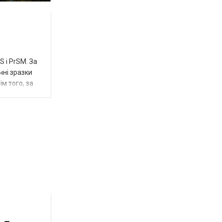
 і PrSM. За
чні зразки
м того, за
Відбулась
остання
Новости
в
СПЕЦТЕМА
ОТГ