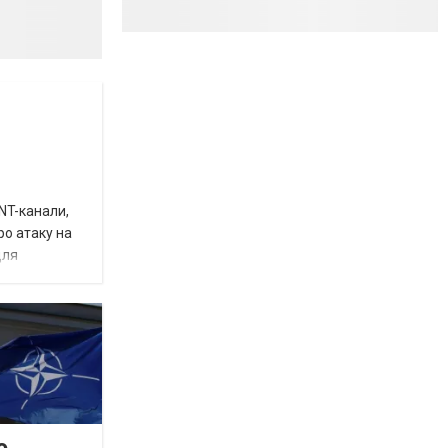
INT-канали,
ро атаку на
для