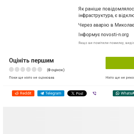
Як раніше повідомлялос
інфраструктура, є відкл
Через аварію в Миколає
Інформує novosti-n.org
Якщо ви помітили помилку, виділі
Оцініть першим
(
0
оцінок)
Ніхто ще не рек
Поки ще ніхто не оцінював
Reddit
Telegram
Viber
Whats