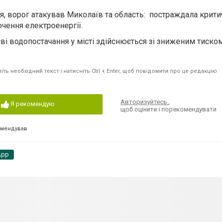
я, ворог атакував Миколаїв та область:
постраждала крити
ючення електроенергії.
ві водопостачання у
місті здійснюється зі зниженим тиском
ть необхідний текст і натисніть Ctrl + Enter, щоб повідомити про це редакцію
Авторизуйтесь
,
Я рекомендую
щоб оцінити і порекомендувати
омендував
App