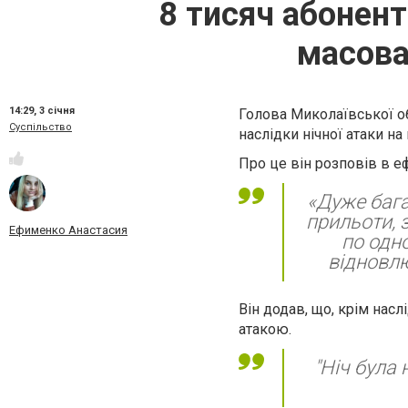
8 тисяч абонент
масова
14:29,
3 січня
Голова Миколаївської об
Суспільство
наслідки нічної атаки на
Про це він розповів в еф
«Дуже бага
прильоти, 
Ефименко Анастасия
по одно
відновлю
Він додав, що, крім насл
атакою.
"Ніч була 