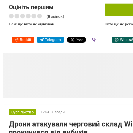
Оцініть першим
(
0
оцінок)
Ніхто ще не рек
Поки ще ніхто не оцінював
Reddit
Telegram
Viber
Whats
Суспільство
12:53,
Сьогодні
Дрони атакували черговий склад Wil
прокинувся від вибухів