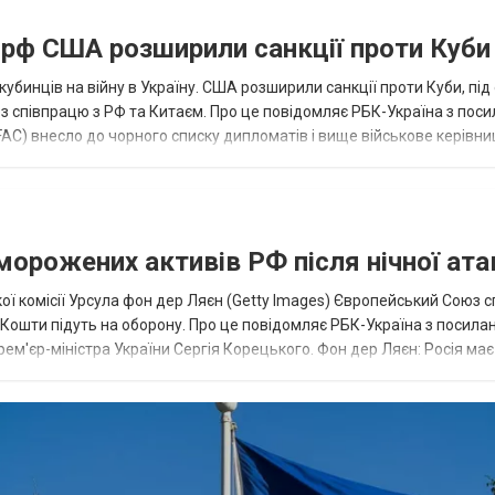
а рф США розширили санкції проти Куби
кубинців на війну в Україну. США розширили санкції проти Куби, пі
ез співпрацю з РФ та Китаєм. Про це повідомляє РБК-Україна з пос
AC) внесло до чорного списку дипломатів і вище військове керівни
аморожених активів РФ після нічної ата
ї комісії Урсула фон дер Ляєн (Getty Images) Європейський Союз 
ї. Кошти підуть на оборону. Про це повідомляє РБК-Україна з посила
рем'єр-міністра України Сергія Корецького. Фон дер Ляєн: Росія ма
.