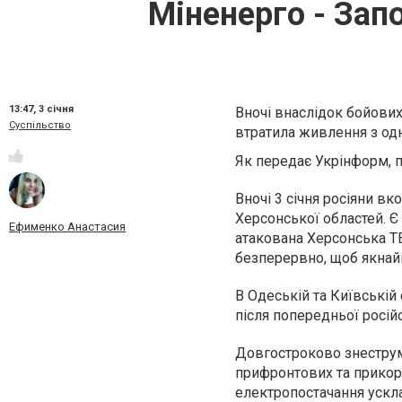
Міненерго - Запо
13:47,
3 січня
Вночі внаслідок бойових
Суспільство
втратила живлення з одн
Як передає Укрінформ, 
Вночі 3 січня росіяни вк
Херсонської областей. Є
Ефименко Анастасия
атакована Херсонська Т
безперервно, щоб якна
В Одеській та Київській
після попередньої російс
Довгостроково знеструм
прифронтових та прикорд
електропостачання ускл