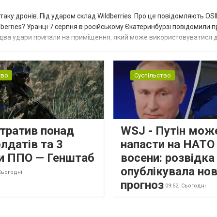
таку дронів. Під ударом склад Wildberries. Про це повідомляють OS
berries? Уранці 7 серпня в російському Єкатеринбурзі повідомили п
 два удари припали на приміщення, який може використовуватися 
тво
Суспільство
втратив понад
WSJ - Путін мож
лдатів та 3
напасти на НАТО
и ППО — Генштаб
восени: розвідк
опублікувала но
Сьогодні
прогноз
09:52,
Сьогодні