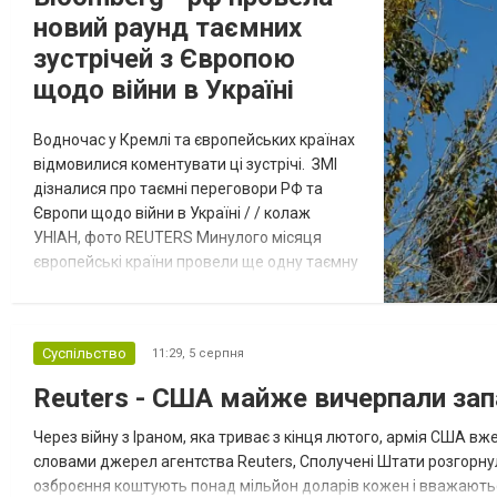
новий раунд таємних
зустрічей з Європою
щодо війни в Україні
Водночас у Кремлі та європейських країнах
відмовилися коментувати ці зустрічі. ЗМІ
дізналися про таємні переговори РФ та
Європи щодо війни в Україні / / колаж
УНІАН, фото REUTERS Минулого місяця
європейські країни провели ще одну таємну
зустріч з представниками РФ щодо
завершення війни в Україні. Про це
повідомляє Bloomberg. За даними видання,
Суспільство
11:29,
5 серпня
зі сторони Європи до цих переговорів
долучилися колишні високопосадовці
Reuters - США майже вичерпали зап
Великої Британії, Франції, Німеччини та Р...
Через війну з Іраном, яка триває з кінця лютого, армія США 
словами джерел агентства Reuters, Сполучені Штати розгорнули
озброєння коштують понад мільйон доларів кожен і вважаються 