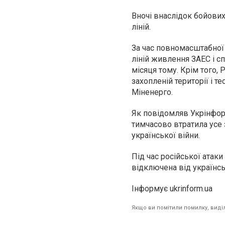
Вночі внаслідок бойових
ліній.
За час повномасштабної
ліній живлення ЗАЕС і с
місяця тому. Крім того,
захопленій території і 
Міненерго.
Як повідомляв Укрінфор
тимчасово втратила усе 
української війни.
Під час російської атаки
відключена від українс
Інформує ukrinform.ua
Якщо ви помітили помилку, виділі