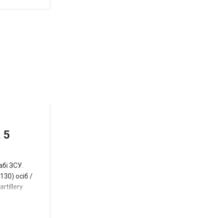
Відбулась
остання
Новости
в
СПЕЦТЕМА
ОТГ
 5
нинішньому
році
абі ЗСУ.
сесія
30) осіб /
rtillery
Токмацької
міськради