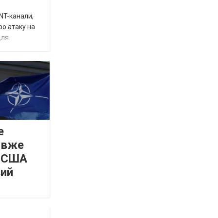
INT-канали,
ро атаку на
для
е
 вже
а США
вий