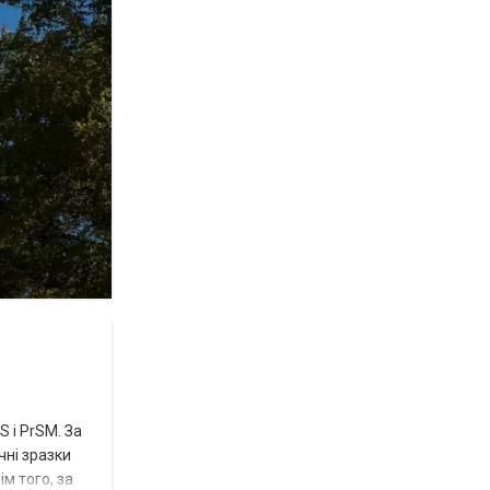
 і PrSM. За
чні зразки
м того, за