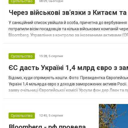
Суспільство
08:09,
Сьогодні
Через військові зв'язки з Китаєм т
У санкційний список увійшла й особа, причетна до вербування 
потрапили вісім посадовців та кілька військових компаній чер
Bloomberg. Управління з контролю за іноземними активами (OF
Зокрема, під обмеження потрапили військовий аташе Ку...
Суспільство
15:28,
5 серпня
ЄС дасть Україні 1,4 млрд євро з з
Відомо, куди спрямують кошти. Фото: Президентка Європейсько
Україні 1,4 мільярда євро з доходів заморожених активів Росі
заяву очільниці Європейської комісії Урсули фон дер Ляєн та п
за руйнування Урсула фон дер Ляєн заявила, що ЄС надасть У..
Суспільство
12:45,
5 серпня
Bloomberg - рф провела