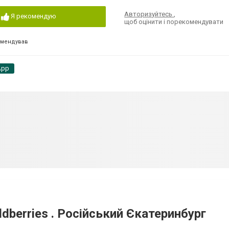
Авторизуйтесь
,
Я рекомендую
щоб оцінити і порекомендувати
омендував
App
dberries . Російський Єкатеринбург