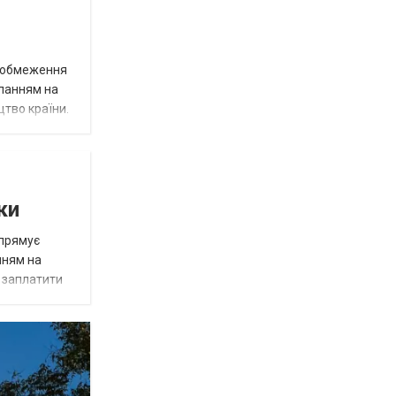
д обмеження
иланням на
цтво країни.
ки
спрямує
нням на
є заплатити