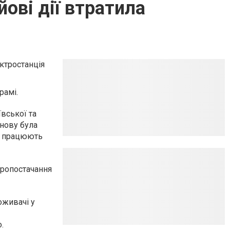
йові дії втратила
ктростанція
рамі.
ївської та
знову була
и працюють
тропостачання
оживачі у
.