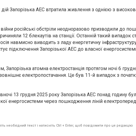
 дій Запорізька АЕС втратила живлення з однією з високо
 війни російські обстріли неодноразово призводили до п
причиняли 12 блекаутів на станції. Останній такий випадок 
 Росія навмисно виводить з ладу енергетичну інфраструктур
тестує підключення Запорізької АЕС до власної енергосистем
м, Запорізька атомна електростанція
протягом ночі 6 грудн
зовнішнє електропостачання. Це був 11-й випадок з початк
вночі 13 грудня 2025 року Запорізька АЕС понад годину бу
ької енергосистеми через пошкодження ліній електропереда
ть необхідний текст і натисніть Ctrl + Enter, щоб повідомити про це редакцію