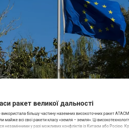
аси ракет великої дальності
вже використала більшу частину наземних високоточних ракет ATACMS
 майже всі свої ракети класу «земля – земля». Ці високотехнологі
незамінними у разі можливих конфліктів із Китаєм або Росією. Крі