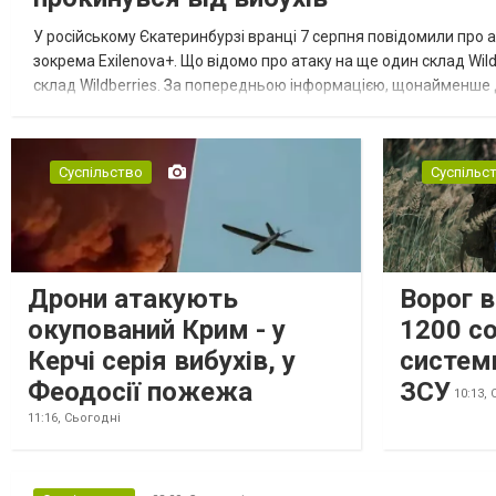
У російському Єкатеринбурзі вранці 7 серпня повідомили про а
зокрема Exilenova+. Що відомо про атаку на ще один склад Wild
склад Wildberries. За попередньою інформацією, щонайменше
посилення російської армії. Росіяни втікають зі складу після а...
Суспільство
Суспільс
Дрони атакують
Ворог 
окупований Крим - у
1200 со
Керчі серія вибухів, у
систем
Феодосії пожежа
ЗСУ
10:13,
11:16,
Сьогодні