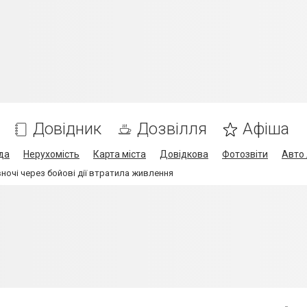
Довідник
Дозвілля
Афіша
да
Нерухомість
Карта міста
Довідкова
Фотозвіти
Авто 
вночі через бойові дії втратила живлення