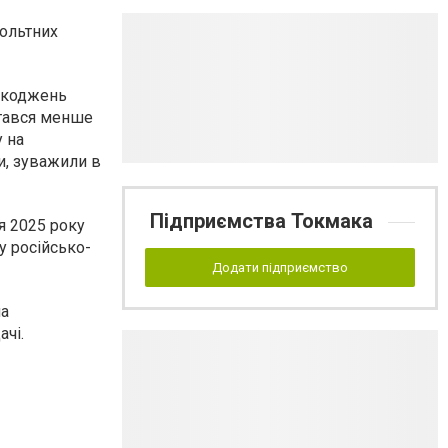
вольтних
ошкоджень
стався менше
у на
и, зуважили в
Підприємства Токмака
я 2025 року
у російсько-
Додати підприємство
ла
чі.