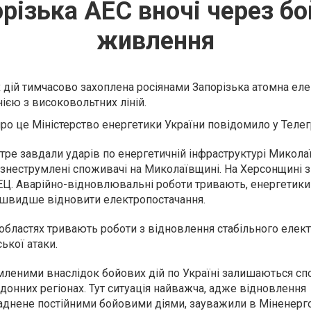
різька АЕС вночі через бо
живлення
 дій тимчасово захоплена росіянами Запорізька атомна еле
ією з високовольтних ліній.
про це Міністерство енергетики України повідомило у
Телег
отре завдали ударів по енергетичній інфраструктурі Микола
 знеструмлені споживачі на Миколаївщині. На Херсонщині 
ЕЦ. Аварійно-відновлювальні роботи тривають, енергетик
йшвидше відновити електропостачання.
 областях тривають роботи з відновлення стабільного елек
ької атаки.
леними внаслідок бойових дій по Україні залишаються сп
онних регіонах. Тут ситуація найважча, адже відновлення
аднене постійними бойовими діями, зауважили в Міненерго