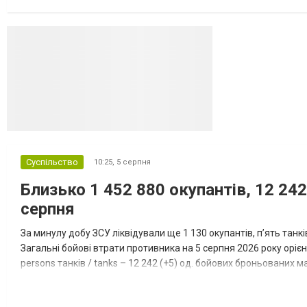
даними іншого джерела, США також запустили майже полов...
Суспільство
10:25,
5 серпня
Близько 1 452 880 окупантів, 12 242
серпня
За минулу добу ЗСУ ліквідували ще 1 130 окупантів, пʼять танк
Загальні бойові втрати противника на 5 серпня 2026 року орієнт
persons танків / tanks – 12 242 (+5) од. бойових броньованих маш
systems – 47 396 (+65) од. РСЗВ / MLRS – 2...