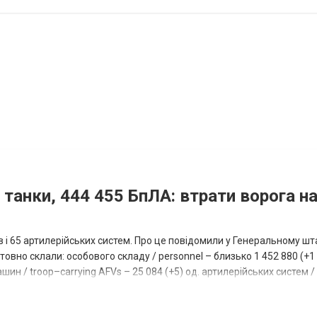
 танки, 444 455 БпЛА: втрати ворога на
ів і 65 артилерійських систем. Про це повідомили у Генеральному шт
овно склали: особового складу / personnel – близько 1 452 880 (+1 1
ин / troop–carrying AFVs – 25 084 (+5) од. артилерійських систем / a