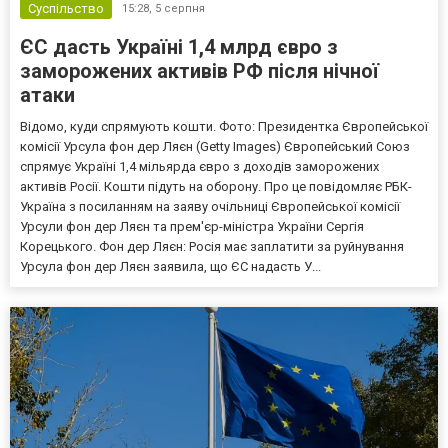
Суспільство
15:28,
5 серпня
ЄС дасть Україні 1,4 млрд євро з
заморожених активів РФ після нічної
атаки
Відомо, куди спрямують кошти. Фото: Президентка Європейської
комісії Урсула фон дер Ляєн (Getty Images) Європейський Союз
спрямує Україні 1,4 мільярда євро з доходів заморожених
активів Росії. Кошти підуть на оборону. Про це повідомляє РБК-
Україна з посиланням на заяву очільниці Європейської комісії
Урсули фон дер Ляєн та прем'єр-міністра України Сергія
Корецького. Фон дер Ляєн: Росія має заплатити за руйнування
Урсула фон дер Ляєн заявила, що ЄС надасть У...