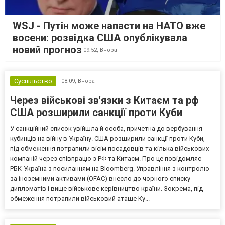
WSJ - Путін може напасти на НАТО вже
восени: розвідка США опублікувала
новий прогноз
09:52,
Вчора
Суспільство
08:09,
Вчора
Через військові зв'язки з Китаєм та рф
США розширили санкції проти Куби
У санкційний список увійшла й особа, причетна до вербування
кубинців на війну в Україну. США розширили санкції проти Куби,
під обмеження потрапили вісім посадовців та кілька військових
компаній через співпрацю з РФ та Китаєм. Про це повідомляє
РБК-Україна з посиланням на Bloomberg. Управління з контролю
за іноземними активами (OFAC) внесло до чорного списку
дипломатів і вище військове керівництво країни. Зокрема, під
обмеження потрапили військовий аташе Ку...