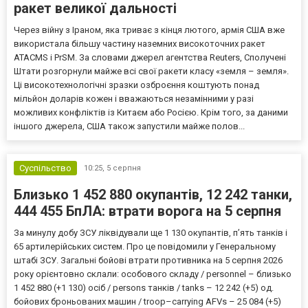
ракет великої дальності
Через війну з Іраном, яка триває з кінця лютого, армія США вже
використала більшу частину наземних високоточних ракет
ATACMS і PrSM. За словами джерел агентства Reuters, Сполучені
Штати розгорнули майже всі свої ракети класу «земля – земля».
Ці високотехнологічні зразки озброєння коштують понад
мільйон доларів кожен і вважаються незамінними у разі
можливих конфліктів із Китаєм або Росією. Крім того, за даними
іншого джерела, США також запустили майже полов...
Суспільство
10:25,
5 серпня
Близько 1 452 880 окупантів, 12 242 танки,
444 455 БпЛА: втрати ворога на 5 серпня
За минулу добу ЗСУ ліквідували ще 1 130 окупантів, пʼять танків і
65 артилерійських систем. Про це повідомили у Генеральному
штабі ЗСУ. Загальні бойові втрати противника на 5 серпня 2026
року орієнтовно склали: особового складу / personnel – близько
1 452 880 (+1 130) осіб / persons танків / tanks – 12 242 (+5) од.
бойових броньованих машин / troop–carrying AFVs – 25 084 (+5)