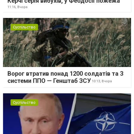
Керчі серія вибухів, у Феодосії пожежа
11:16,
Вчора
Суспільство
Ворог втратив понад 1200 солдатів та 3
системи ППО — Генштаб ЗСУ
10:13,
Вчора
Суспільство