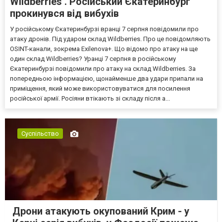
Wildberries . Російський Єкатеринбург
прокинувся від вибухів
У російському Єкатеринбурзі вранці 7 серпня повідомили про
атаку дронів. Під ударом склад Wildberries. Про це повідомляють
OSINT-канали, зокрема Exilenova+. Що відомо про атаку на ще
один склад Wildberries? Уранці 7 серпня в російському
Єкатеринбурзі повідомили про атаку на склад Wildberries. За
попередньою інформацією, щонайменше два удари припали на
приміщення, який може використовуватися для посилення
російської армії. Росіяни втікають зі складу після а...
Суспільство
Дрони атакують окупований Крим - у