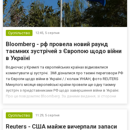
Суспільство
12:45,
5 серпня
Bloomberg - рф провела новий раунд
таємних зустрічей з Європою щодо війни
в Україні
Водночас у Кремлі та європейських країнах відмовилися
коментувати ці зустрічі. ЗМІ дізналися про таємні переговори РФ
та Європи щодо війни в Україні / / колаж УНІАН, фото REUTERS
Минулого місяця європейські країни провели ще одну таємну
зустріч з представниками РФ щодо завершення війни в Україні.
Про це повідомляє Bloomberg. За даними видання, зі сторони
Європи до цих переговорів долучилися колишні
високопосадовці Великої Британії, Франції, Німеччини та Р...
Суспільство
11:29,
5 серпня
Reuters - США майже вичерпали запаси