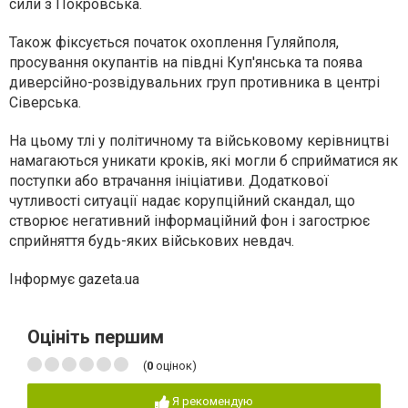
сили з Покровська.
Також фіксується початок охоплення Гуляйполя,
просування окупантів на півдні Куп'янська та поява
диверсійно-розвідувальних груп противника в центрі
Сіверська.
На цьому тлі у політичному та військовому керівництві
намагаються уникати кроків, які могли б сприйматися як
поступки або втрачання ініціативи. Додаткової
чутливості ситуації надає корупційний скандал, що
створює негативний інформаційний фон і загострює
сприйняття будь-яких військових невдач.
Інформує gazeta.ua
Оцініть першим
(
0
оцінок)
Я рекомендую