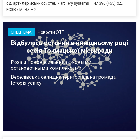
од. артилерійських систем / artillery systems – 47 396 (+65) од.
РСЗВ / MLRS – 2...
Новости ОТГ
СПЕЦТЕМА
Відбулась остання в нинішньому році
сесія Токмацької міськради
Роза и Нововасильевка с новыми
остановочными комплексами
Веселівська селищна територіальна громада.
Історія успіху