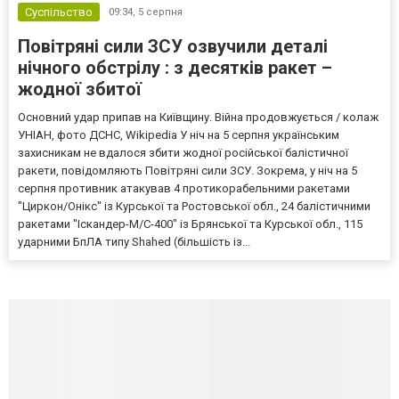
Суспільство
09:34,
5 серпня
Повітряні сили ЗСУ озвучили деталі
нічного обстрілу : з десятків ракет –
жодної збитої
Основний удар припав на Київщину. Війна продовжується / колаж
УНІАН, фото ДСНС, Wikipedia У ніч на 5 серпня українським
захисникам не вдалося збити жодної російської балістичної
ракети, повідомляють Повітряні сили ЗСУ. Зокрема, у ніч на 5
серпня противник атакував 4 протикорабельними ракетами
"Циркон/Онікс" із Курської та Ростовської обл., 24 балістичними
ракетами "Іскандер-М/С-400" із Брянської та Курської обл., 115
ударними БпЛА типу Shahed (більшість із...