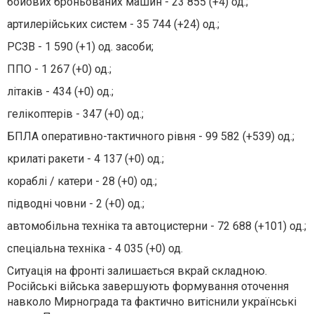
бойових броньованих машин - 23 855 (+4) од.;
артилерійських систем - 35 744 (+24) од.;
РСЗВ - 1 590 (+1) од. засоби;
ППО - 1 267 (+0) од.;
літаків - 434 (+0) од.;
гелікоптерів - 347 (+0) од.;
БПЛА оперативно-тактичного рівня - 99 582 (+539) од.;
крилаті ракети - 4 137 (+0) од.;
кораблі / катери - 28 (+0) од.;
підводні човни - 2 (+0) од.;
автомобільна техніка та автоцистерни - 72 688 (+101) од.;
спеціальна техніка - 4 035 (+0) од.
Ситуація на фронті залишається вкрай складною.
Російські війська завершують формування оточення
навколо Мирнограда та фактично витіснили українські