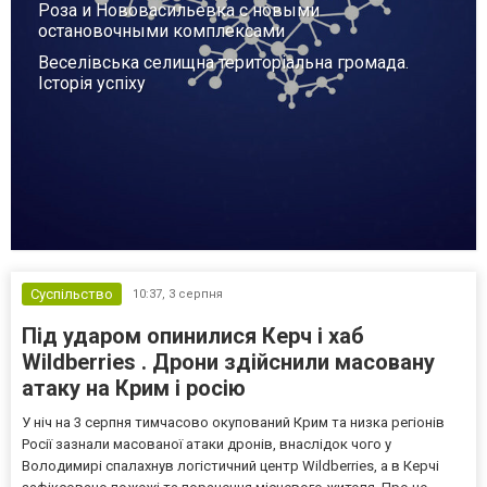
Роза и Нововасильевка с новыми
остановочными комплексами
Веселівська селищна територіальна громада.
Історія успіху
Суспільство
10:37,
3 серпня
Під ударом опинилися Керч і хаб
Wildberries . Дрони здійснили масовану
атаку на Крим і росію
У ніч на 3 серпня тимчасово окупований Крим та низка регіонів
Росії зазнали масованої атаки дронів, внаслідок чого у
Володимирі спалахнув логістичний центр Wildberries, а в Керчі