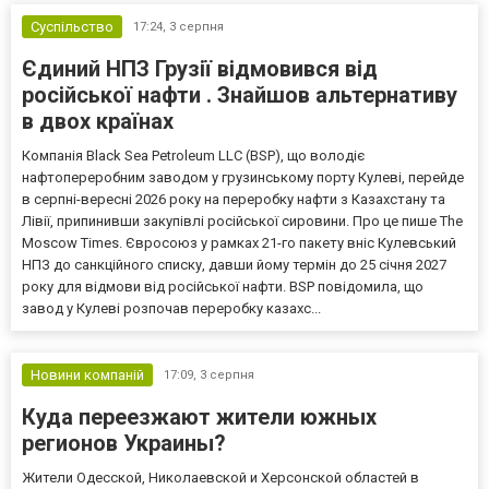
Суспільство
17:24,
3 серпня
Єдиний НПЗ Грузії відмовився від
російської нафти . Знайшов альтернативу
в двох країнах
Компанія Black Sea Petroleum LLC (BSP), що володіє
нафтопереробним заводом у грузинському порту Кулеві, перейде
в серпні-вересні 2026 року на переробку нафти з Казахстану та
Лівії, припинивши закупівлі російської сировини. Про це пише The
Moscow Times. Євросоюз у рамках 21-го пакету вніс Кулевський
НПЗ до санкційного списку, давши йому термін до 25 січня 2027
року для відмови від російської нафти. BSP повідомила, що
завод у Кулеві розпочав переробку казахс...
Новини компаній
17:09,
3 серпня
Куда переезжают жители южных
регионов Украины?
Жители Одесской, Николаевской и Херсонской областей в