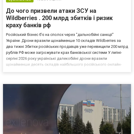
До чого призвели атаки ЗСУ на
Wildberries . 200 млрд збитків і ризик
краху банків рф
Російський бізнес б'є на сполох через "дальнобійні санкції"
України. Дрони вразили щонайменше 10 складів Wildberries за
два тижні Збитки російських продавців уже перевищили 200 млрд
рублів РФ може загрожувати крах банківської системи У липні-
серпні 2026 року українські далекобійні дрони вразили
щонайменше десять складів найбільшого російського онлайн-
рітейлера Wildberries, спровокувавши масштабні пожежі. Поки
Кремль заперечує роль компанії в постачанні тов...