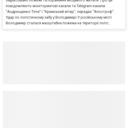
зафіксовано пожежі та поранення місцевого жителя. Про це
повідомляють моніторингові канали та Telegram-канали
"Андрющенко Time" і "Кримський вітер", передає "Апостроф".
Удар по логістичному хабу у Володимирі У російському місті
Володимир сталася масштабна пожежа на території логіс...