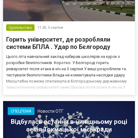
Суспільство
11:20,
3 серпня
Горить університет, де розробляли
системи БПЛА . Удар по Бєлгороду
Цього літа навчальний заклад набирав школярів на курси з
розробки безпілотників. Коротко: У Бєлгороді горить
університет після атаки в ніч на 3 серпня У виші розробляли та
тестували безпілотники Влада не коментувала наслідки удару
Масштабна пожежа спалахнула в Білгородському державному
технологічному університеті імені Шухова після атаки в ніч на 3
серпня - у цьому закладі розробляли та тестували безпілотники.
Як пише російський Telegram-канал Astra, наслі...
Новости ОТГ
СПЕЦТЕМА
Відбулась остання в нинішньому році
сесія Токмацької міськради