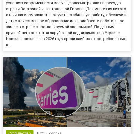
условиях современности все чаще рассматривают переезд в
страны Восточной и Центральной Европы. Для многих из них это
отличная возможность получить стабильную работу, обеспечить
детям качественное образование или приобрести собственное
жилье в стране с прогнозируемой экономикой. По данным
крупнейшего агентства зарубежной недвижимости в Украине
Homium homium.ua, в 2026 году среди наиболее востребованных
н...
Суспільство
16:21,
3 серпня