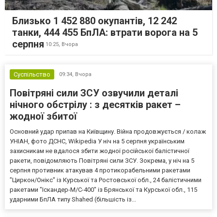
Близько 1 452 880 окупантів, 12 242
танки, 444 455 БпЛА: втрати ворога на 5
серпня
10:25,
Вчора
Суспільство
09:34,
Вчора
Повітряні сили ЗСУ озвучили деталі
нічного обстрілу : з десятків ракет –
жодної збитої
Основний удар припав на Київщину. Війна продовжується / колаж
УНІАН, фото ДСНС, Wikipedia У ніч на 5 серпня українським
захисникам не вдалося збити жодної російської балістичної
ракети, повідомляють Повітряні сили ЗСУ. Зокрема, у ніч на 5
серпня противник атакував 4 протикорабельними ракетами
"Циркон/Онікс" із Курської та Ростовської обл., 24 балістичними
ракетами "Іскандер-М/С-400" із Брянської та Курської обл., 115
ударними БпЛА типу Shahed (більшість із...