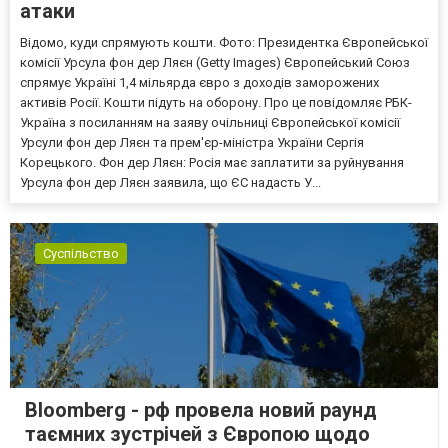
атаки
Відомо, куди спрямують кошти. Фото: Президентка Європейської
комісії Урсула фон дер Ляєн (Getty Images) Європейський Союз
спрямує Україні 1,4 мільярда євро з доходів заморожених
активів Росії. Кошти підуть на оборону. Про це повідомляє РБК-
Україна з посиланням на заяву очільниці Європейської комісії
Урсули фон дер Ляєн та прем'єр-міністра України Сергія
Корецького. Фон дер Ляєн: Росія має заплатити за руйнування
Урсула фон дер Ляєн заявила, що ЄС надасть У...
Суспільство
Bloomberg - рф провела новий раунд
таємних зустрічей з Європою щодо