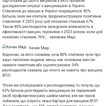
підготовки до цього ми разом з МОЗ провели
дослідження ситуації з вакцинацією в Україні.
Ставлення до вакцин в Україні покращилося: 82%
батьків, яких ми опитали, продемонстрували позитивне
ставлення. У 2023 році цей показник становив 67%.
Також 85% респондентів засвідчили впевненість в
ефективності вакцин, порівняно з 2023 роком, коли цей
показник становив 76%", - зазначив Маді.
Кенан Маді
Водночас, за його словами, хоча 80% опитаних чули про
вірус папіломи людини, менш ніж половина змогли
назвати симптоми або оцінити ризики. 54%
респондентів сказали, що нічого не знають про вакцину
ВПЛ.
"Коли ми спілкувалися з респондентами, то почули, що
63% батьків розглядають вакцинацію як первинний
засіб профілактики раку шийки матки, але ми також
побачили, що існують певні бар'єри для вакцини ВПЛ.