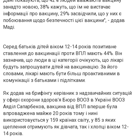
Дані показують, що 42% людей вважають вакцину
занадто новою, 38% кажуть, що їм не вистачає
інформації про вакцину, 29% засвідчили, що у них є
побоювання щодо безпечності цієї вакцини", - додав
Маді.
Серед батьків дітей віком 12-14 років позитивне
ставлення до вакцинації проти ВПЛ мають 44%. Він
зазначив, що люди в ці категорії очікують, що лікарі
будуть запрошувати дітей на вакцинацію. За його
словами, лікарі мають бути більш проактивними в
комунікації з батьками і підлітками.
Як додав на брифінгу керівник з надзвичайних ситуацій
у сфері охорони здоров’я Бюро ВООЗ в Україні ВООЗ
Аяділ Сапарбеков, вакцина від ВПЛ вперше була
впроваджена майже 20 років тому і нині
використовується у 159 країнах світу, у 85 з яких
щеплення отримують як дівчата, так і хлопці віком 12-
14 років.