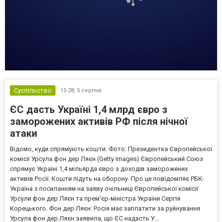
Суспільство
15:28,
5 серпня
ЄС дасть Україні 1,4 млрд євро з
заморожених активів РФ після нічної
атаки
Відомо, куди спрямують кошти. Фото: Президентка Європейської
комісії Урсула фон дер Ляєн (Getty Images) Європейський Союз
спрямує Україні 1,4 мільярда євро з доходів заморожених
активів Росії. Кошти підуть на оборону. Про це повідомляє РБК-
Україна з посиланням на заяву очільниці Європейської комісії
Урсули фон дер Ляєн та прем'єр-міністра України Сергія
Корецького. Фон дер Ляєн: Росія має заплатити за руйнування
Урсула фон дер Ляєн заявила, що ЄС надасть У...