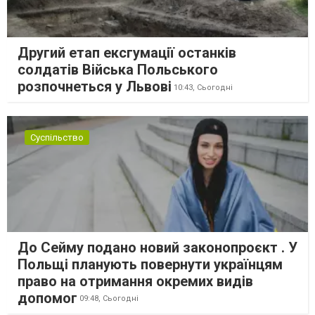
Другий етап ексгумації останків
солдатів Війська Польського
розпочнеться у Львові
10:43,
Сьогодні
Суспільство
До Сейму подано новий законопроєкт . У
Польщі планують повернути українцям
право на отримання окремих видів
допомог
09:48,
Сьогодні