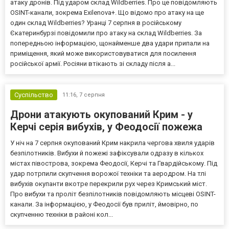
атаку дронів. Під ударом склад Wildberries. Про це повідомляють
OSINT-канали, зокрема Exilenova+. Що відомо про атаку на ще
один склад Wildberries? Уранці 7 серпня в російському
Єкатеринбурзі повідомили про атаку на склад Wildberries. За
попередньою інформацією, щонайменше два удари припали на
приміщення, який може використовуватися для посилення
російської армії. Росіяни втікають зі складу після а...
Суспільство
11:16,
7 серпня
Дрони атакують окупований Крим - у
Керчі серія вибухів, у Феодосії пожежа
У ніч на 7 серпня окупований Крим накрила чергова хвиля ударів
безпілотників. Вибухи й пожежі зафіксували одразу в кількох
містах півострова, зокрема Феодосії, Керчі та Гвардійському. Під
удар потрпили скупчення ворожої техніки та аеродром. На тлі
вибухів окупанти вкотре перекрили рух через Кримський міст.
Про вибухи та проліт безпілотників повідомляють місцеві OSINT-
канали. За інформацією, у Феодосії був приліт, ймовірно, по
скупченню техніки в районі кол...