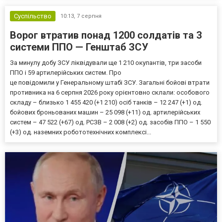
Суспільство
10:13,
7 серпня
Ворог втратив понад 1200 солдатів та 3
системи ППО — Генштаб ЗСУ
За минулу добу ЗСУ ліквідували ще 1 210 окупантів, три засоби
ППО і 59 артилерійських систем. Про
це повідомили у Генеральному штабі ЗСУ. Загальні бойові втрати
противника на 6 серпня 2026 року орієнтовно склали: особового
складу – близько 1 455 420 (+1 210) осіб танків – 12 247 (+1) од.
бойових броньованих машин – 25 098 (+11) од. артилерійських
систем – 47 522 (+67) од. РСЗВ – 2 008 (+2) од. засобів ППО – 1 550
(+3) од. наземних робототехнічних комплексі...