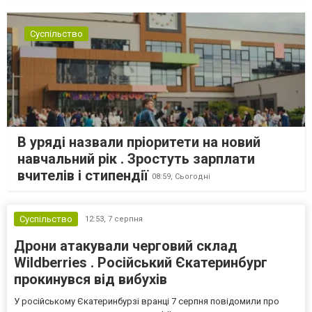
Суспільство
В уряді назвали пріоритети на новий
навчальний рік . Зростуть зарплати
вчителів і стипендії
08:59,
Сьогодні
Суспільство
12:53,
7 серпня
Дрони атакували черговий склад
Wildberries . Російський Єкатеринбург
прокинувся від вибухів
У російському Єкатеринбурзі вранці 7 серпня повідомили про