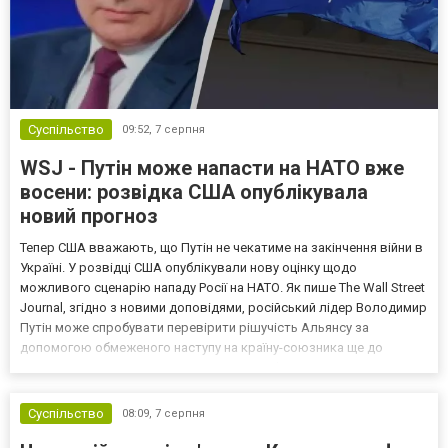
Суспільство
09:52,
7 серпня
WSJ - Путін може напасти на НАТО вже
восени: розвідка США опублікувала
новий прогноз
Тепер США вважають, що Путін не чекатиме на закінчення війни в
Україні. У розвідці США опублікували нову оцінку щодо
можливого сценарію нападу Росії на НАТО. Як пише The Wall Street
Journal, згідно з новими доповідями, російський лідер Володимир
Путін може спробувати перевірити рішучість Альянсу за
допомогою обмеженого наступу на країну-союзника ще до
закінчення війни в Україні. Ці нові оцінки з’явилися на тлі нестачі
деяких критично важливих боєприпасів,...
Суспільство
08:09,
7 серпня