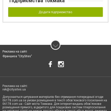
Підприємства Токмака
Додати підприємство
Реклама на сайті
Франшиза "CitySites"
Реклама на сайті:
rek@citysites.ua
Допускається цитування матеріалів без отримання попередньої згоди
06178.com.ua за умови розміщення в тексті обов'язкового посилання на
06178.com.ua - Сайт міста Токмака. Для інтернет-видань обов'язкове
розміщення прямого, відкритого для пошукових систем гіперпосилання
на цитовані статті не нижче другого абзацу в тексті або в якості джерела.