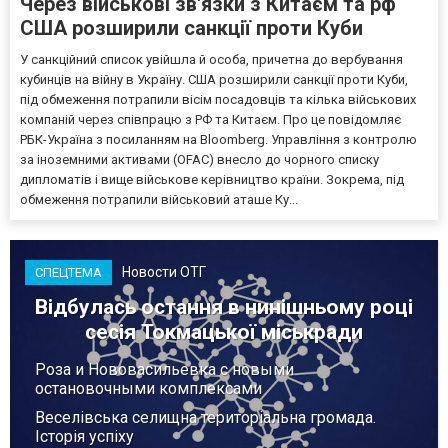
Через військові зв'язки з Китаєм та рф
США розширили санкції проти Куби
У санкційний список увійшла й особа, причетна до вербування
кубинців на війну в Україну. США розширили санкції проти Куби,
під обмеження потрапили вісім посадовців та кілька військових
компаній через співпрацю з РФ та Китаєм. Про це повідомляє
РБК-Україна з посиланням на Bloomberg. Управління з контролю
за іноземними активами (OFAC) внесло до чорного списку
дипломатів і вище військове керівництво країни. Зокрема, під
обмеження потрапили військовий аташе Ку...
Новости ОТГ
СПЕЦТЕМА
Відбулась остання в нинішньому році
сесія Токмацької міськради
Роза и Нововасильевка с новыми
остановочными комплексами
Веселівська селищна територіальна громада.
Історія успіху