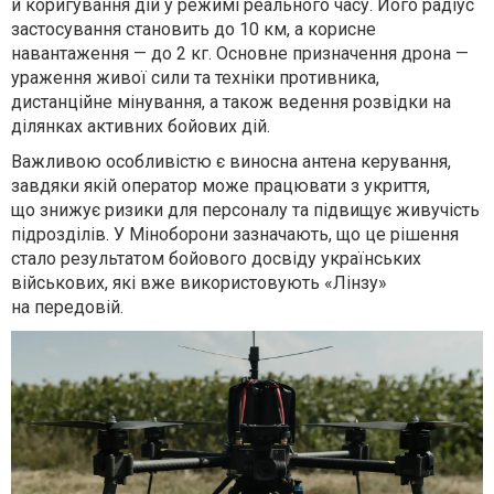
й коригування дій у режимі реального часу. Його радіус
застосування становить до 10 км, а корисне
навантаження — до 2 кг. Основне призначення дрона —
ураження живої сили та техніки противника,
дистанційне мінування, а також ведення розвідки на
ділянках активних бойових дій.
Важливою особливістю є виносна антена керування,
завдяки якій оператор може працювати з укриття,
що знижує ризики для персоналу та підвищує живучість
підрозділів. У Міноборони зазначають, що це рішення
стало результатом бойового досвіду українських
військових, які вже використовують «Лінзу»
на передовій.