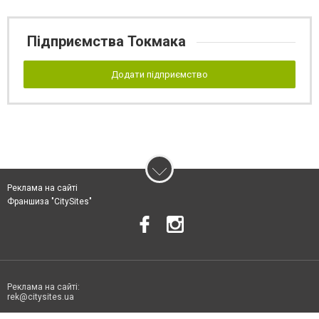
Підприємства Токмака
Додати підприємство
Реклама на сайті
Франшиза "CitySites"
Реклама на сайті:
rek@citysites.ua
Допускається цитування матеріалів без отримання попередньої згоди