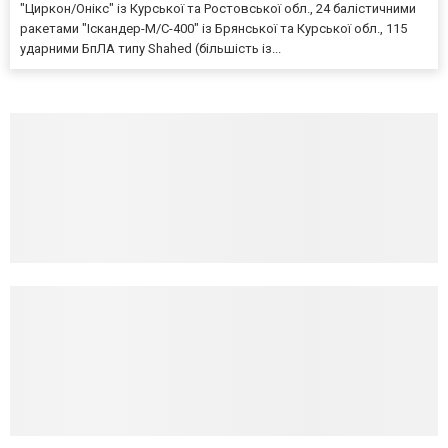
"Циркон/Онікс" із Курської та Ростовської обл., 24 балістичними
ракетами "Іскандер-М/С-400" із Брянської та Курської обл., 115
ударними БпЛА типу Shahed (більшість із...