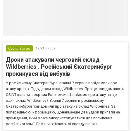
Суспільство
12:53,
Вчора
Дрони атакували черговий склад
Wildberries . Російський Єкатеринбург
прокинувся від вибухів
У російському Єкатеринбурзі вранці 7 серпня повідомили про
атаку дронів. Під ударом склад Wildberries. Про це повідомляють
OSINT-канали, зокрема Exilenova+. Що відомо про атаку на ще
один склад Wildberries? Уранці 7 серпня в російському
Єкатеринбурзі повідомили про атаку на склад Wildberries. За
попередньою інформацією, щонайменше два удари припали на
приміщення, який може використовуватися для посилення
російської армії. Росіяни втікають зі складу після а...