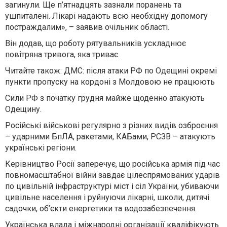
загинули. Ще п’ятнадцять зазнали поранень та
ушпиталені. Лікарі надають всю необхідну допомогу
постраждалим», – заявив очільник області.
Він додав, що роботу рятувальників ускладнює
повітряна тривога, яка триває.
Читайте також: ДМС: після атаки РФ по Одещині окремі
пункти пропуску на кордоні з Молдовою не працюють
Сили РФ з початку грудня майже щоденно атакують
Одещину.
Російські військові регулярно з різних видів озброєння
– ударними БпЛА, ракетами, КАБами, РСЗВ – атакують
українські регіони.
Керівництво Росії заперечує, що російська армія під час
повномасштабної війни завдає цілеспрямованих ударів
по цивільній інфраструктурі міст і сіл України, убиваючи
цивільне населення і руйнуючи лікарні, школи, дитячі
садочки, об’єкти енергетики та водозабезпечення.
Українська влада і міжнародні організації кваліфікують