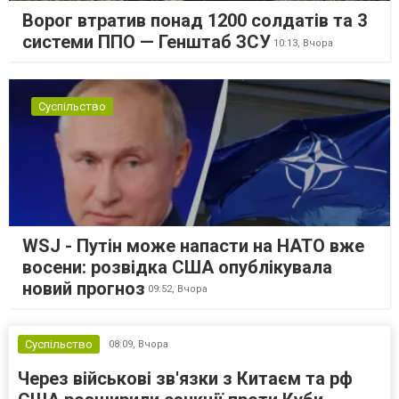
Ворог втратив понад 1200 солдатів та 3
системи ППО — Генштаб ЗСУ
10:13,
Вчора
Суспільство
WSJ - Путін може напасти на НАТО вже
восени: розвідка США опублікувала
новий прогноз
09:52,
Вчора
Суспільство
08:09,
Вчора
Через військові зв'язки з Китаєм та рф