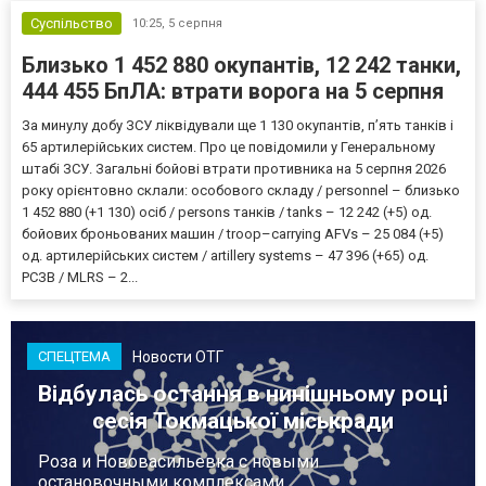
Суспільство
10:25,
5 серпня
Близько 1 452 880 окупантів, 12 242 танки,
444 455 БпЛА: втрати ворога на 5 серпня
За минулу добу ЗСУ ліквідували ще 1 130 окупантів, пʼять танків і
65 артилерійських систем. Про це повідомили у Генеральному
штабі ЗСУ. Загальні бойові втрати противника на 5 серпня 2026
року орієнтовно склали: особового складу / personnel – близько
1 452 880 (+1 130) осіб / persons танків / tanks – 12 242 (+5) од.
бойових броньованих машин / troop–carrying AFVs – 25 084 (+5)
од. артилерійських систем / artillery systems – 47 396 (+65) од.
РСЗВ / MLRS – 2...
Новости ОТГ
СПЕЦТЕМА
Відбулась остання в нинішньому році
сесія Токмацької міськради
Роза и Нововасильевка с новыми
остановочными комплексами