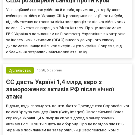
США розширили санкції проти Куби
У санкційний список увійшла й особа, причетна до вербування
кубинців на війну в Україну. США розширили санкції проти Куби,
під обмеження потрапили вісім посадовців та кілька військових
компаній через співпрацю з РФ та Китаєм. Про це повідомляє
РБК-Україна з посиланням на Bloomberg. Управління з контролю
за іноземними активами (OFAC) внесло до чорного списку
дипломатів і вище військове керівництво країни. Зокрема, під
обмеження потрапили військовий аташе Ку...
Суспільство
15:28,
5 серпня
ЄС дасть Україні 1,4 млрд євро з
заморожених активів РФ після нічної
атаки
Відомо, куди спрямують кошти. Фото: Президентка Європейської
комісії Урсула фон дер Ляєн (Getty Images) Європейський Союз
спрямує Україні 1,4 мільярда євро з доходів заморожених
активів Росії. Кошти підуть на оборону. Про це повідомляє РБК-
Україна з посиланням на заяву очільниці Європейської комісії