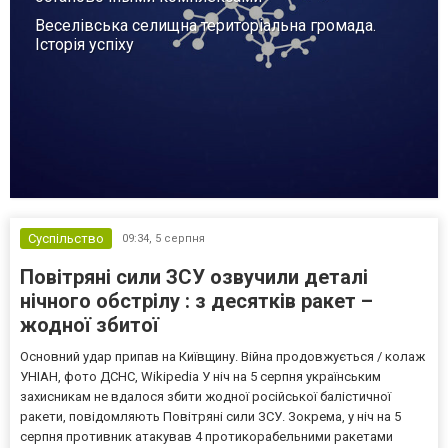
Веселівська селищна територіальна громада.
Історія успіху
Суспільство
09:34,
5 серпня
Повітряні сили ЗСУ озвучили деталі
нічного обстрілу : з десятків ракет –
жодної збитої
Основний удар припав на Київщину. Війна продовжується / колаж
УНІАН, фото ДСНС, Wikipedia У ніч на 5 серпня українським
захисникам не вдалося збити жодної російської балістичної
ракети, повідомляють Повітряні сили ЗСУ. Зокрема, у ніч на 5
серпня противник атакував 4 протикорабельними ракетами