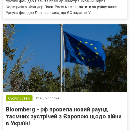
Урсули фон дер Ляєн та прем'єр-міністра України Сергія
Корецького. Фон дер Ляєн: Росія має заплатити за руйнування
Урсула фон дер Ляєн заявила, що ЄС надасть У...
Суспільство
12:45,
5 серпня
Bloomberg - рф провела новий раунд
таємних зустрічей з Європою щодо війни
в Україні