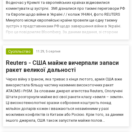
Водночас у Кремлі та європейських країнах відмовилися
коментувати ці зустрічі. ЗМІ дізналися про таємні переговори РФ
та Європи щодо війни в Україні / / колаж УНІАН, фото REUTERS
Минулого місяця європейські країни провели ще одну таємну
зустріч з представниками РФ щодо завершення війни в Україні.
Про це повідомляє Bloomberg. За даними видання, зі сторони
Європи до цих переговорів долучилися колишні
високопосадовці Великої Британії, Франції, Німеччини та Р...
Суспільство
11:29,
5 серпня
Reuters - США майже вичерпали запаси
ракет великої дальності
Через війну з Іраном, яка триває з кінця лютого, армія США вже
використала більшу частину наземних високоточних ракет
ATACMS і PrSM. За словами джерел агентства Reuters, Сполучені
Штати розгорнули майже всі свої ракети класу «земля – земля».
Ці високотехнологічні зразки озброєння коштують понад
мільйон доларів кожен і вважаються незамінними у разі
можливих конфліктів із Китаєм або Росією. Крім того, за даними
іншого джерела, США також запустили майже полов...