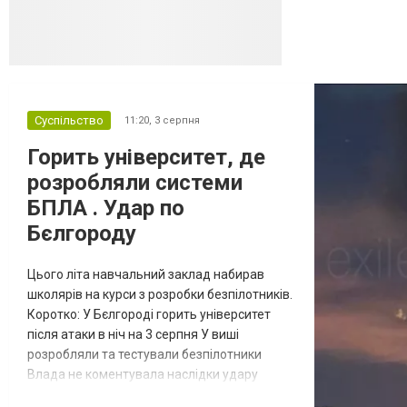
постачанні тов...
Суспільство
11:20,
3 серпня
Горить університет, де
розробляли системи
БПЛА . Удар по
Бєлгороду
Цього літа навчальний заклад набирав
школярів на курси з розробки безпілотників.
Коротко: У Бєлгороді горить університет
після атаки в ніч на 3 серпня У виші
розробляли та тестували безпілотники
Влада не коментувала наслідки удару
Відбулась
Масштабна пожежа спалахнула в