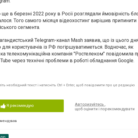
gram.
о ще в березні 2022 року в Росії розглядали ймовірність б
талося. Того самого місяця відеохостинг вирішив припинити
йського сегмента.
агандистський Telegram-канал Mash заявив, що із цього дня
о для користувачів із РФ погіршуватиметься. Водночас, як
ська телекомунікаційна компанія "Ростелеком" повідомила 
Tube через технічні проблеми в роботі обладнання Google.
ть необхідний текст і натисніть Ctrl + Enter, щоб повідомити про це редакцію
Авторизуйтесь
,
Я рекомендую
щоб оцінити і порекомендувати
омендував
App