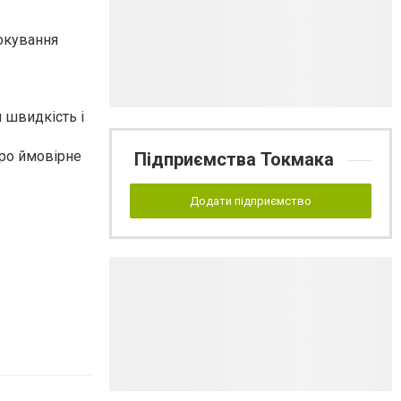
локування
 швидкість і
про ймовірне
Підприємства Токмака
Додати підприємство