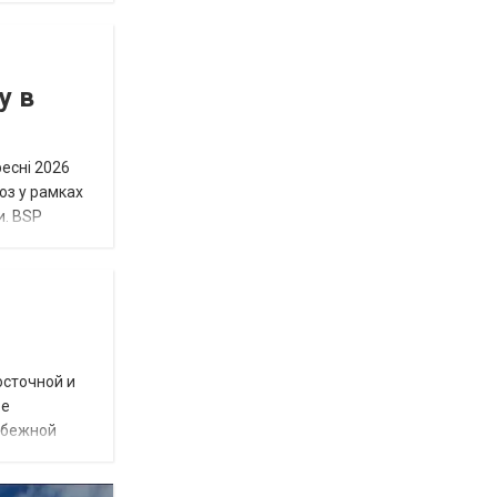
у в
ресні 2026
юз у рамках
и. BSP
осточной и
ое
убежной