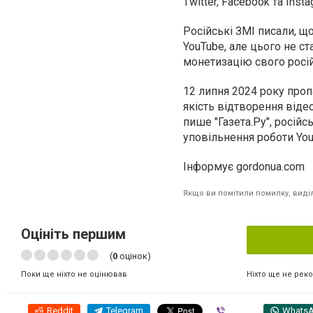
Twitter, Facebook та Insta
Російські ЗМІ писали, щ
YouTube, але цього не с
монетизацію свого росі
12 липня 2024 року проп
якість відтворення віде
пише "Газета.Ру", росій
уповільнення роботи You
Інформує gordonua.com
Якщо ви помітили помилку, виділі
Оцініть першим
(
0
оцінок)
Ніхто ще не рек
Поки ще ніхто не оцінював
Reddit
Telegram
Viber
Whats