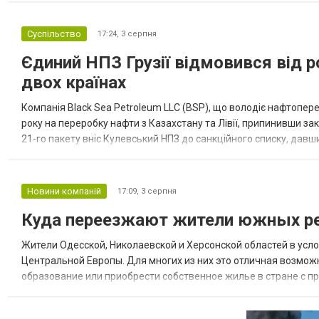
Суспільство
17:24,
3 серпня
Єдиний НПЗ Грузії відмовився від р
двох країнах
Компанія Black Sea Petroleum LLC (BSP), що володіє нафтопер
року на переробку нафти з Казахстану та Лівії, припинивши за
21-го пакету вніс Кулевський НПЗ до санкційного списку, давши
повідомила, що завод у Кулеві розпочав переробку казахс...
Новини компаній
17:09,
3 серпня
Куда переезжают жители южных ре
Жители Одесской, Николаевской и Херсонской областей в усл
Центральной Европы. Для многих из них это отличная возмож
образование или приобрести собственное жилье в стране с 
недвижимости в Украине Homium homium.ua, в 2026 году среди