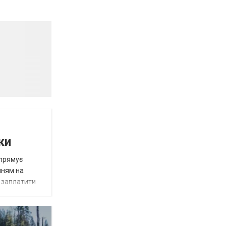
ки
спрямує
нням на
є заплатити