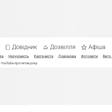
Довідник
Дозвілля
Афіша
да
Нерухомість
Карта міста
Довідкова
Фотозвіти
Авто 
 YouTube протягом року