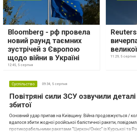
Bloomberg - рф провела
Reuter
новий раунд таємних
вичерп
зустрічей з Європою
великої
щодо війни в Україні
11:29,
5 серпня
12:45,
5 серпня
Суспільство
09:34,
5 серпня
Повітряні сили ЗСУ озвучили деталі 
збитої
Основний удар припав на Київщину. Війна продовжується / кол
вдалося збити жодної російської балістичної ракети, повідомля
протикорабельними ракетами "Циркон/Онікс" із Курської та Рос
Курської обл., 115 ударними БпЛА типу Shahed (більшість із...