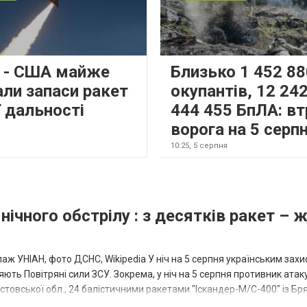
s - США майже
Близько 1 452 88
али запаси ракет
окупантів, 12 242
 дальності
444 455 БпЛА: вт
ворога на 5 серп
10:25,
5 серпня
нічного обстрілу : з десятків ракет – 
аж УНІАН, фото ДСНС, Wikipedia У ніч на 5 серпня українським зах
ють Повітряні сили ЗСУ. Зокрема, у ніч на 5 серпня противник атак
товської обл., 24 балістичними ракетами "Іскандер-М/С-400" із Бря