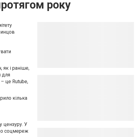
протягом року
ітету
винцов
увати
 як і раніше,
м для
– це Rutube,
крило кілька
у цензуру. У
 до соцмереж