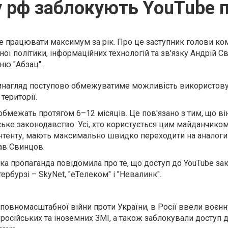
 рф заблокують YouTube 
не працювати максимум за рік. Про це заступник голови ком
ї політики, інформаційних технологій та зв'язку Андрій С
ню "Абзац".
омнагляд поступово обмежуватиме можливість використов
території.
бмежать протягом 6–12 місяців. Це пов'язано з тим, що він,
йське законодавство. Усі, хто користується цим майданчико
нтенту, мають максимально швидко переходити на аналоги 
зав Свинцов.
ька пропаганда повідомила про те, що доступ до YouTube за
рбурзі – SkyNet, "еТелеком" і "Невалинк".
у повномасштабної війни проти України, в Росії ввели воєнн
 російських та іноземних ЗМІ, а також заблокували доступ