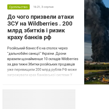
Суспільство
16:21,
3 серпня
До чого призвели атаки
ЗСУ на Wildberries . 200
млрд збитків і ризик
краху банків рф
Російський бізнес б'є на сполох через
"дальнобійні санкції" України. Дрони
вразили щонайменше 10 складів Wildberries
за два тижні Збитки російських продавців
уже перевищили 200 млрд рублів РФ може
загрожувати крах банківської системи У
липні-серпні 2026 року українські
далекобійні дрони вразили щонайменше
десять складів найбільшого російського
онлайн-рітейлера Wildberries,
спровокувавши масштабні пожежі. Поки
Кремль заперечує роль компанії в