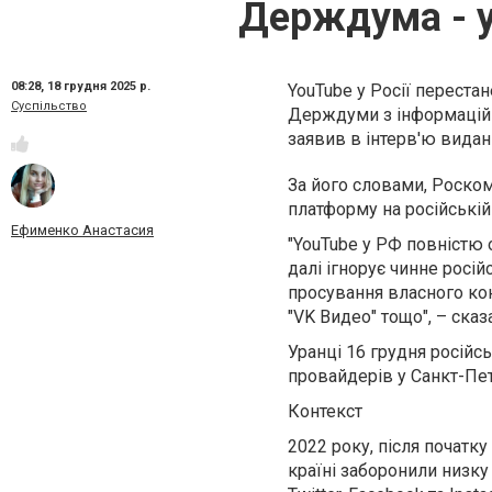
Держдума - у
08:28,
18 грудня 2025 р.
YouTube у Росії переста
Суспільство
Держдуми з інформаційно
заявив в інтерв'ю видан
За його словами, Роск
платформу на російській 
Ефименко Анастасия
"YouTube у РФ повністю о
далі ігнорує чинне росі
просування власного ко
"VK Видео" тощо", – ска
Уранці 16 грудня російс
провайдерів у Санкт-Пете
Контекст
2022 року, після початк
країні заборонили низку