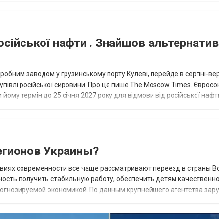
осійської нафти . Знайшов альтернатив
еробним заводом у грузинському порту Кулеві, перейде в серпні-ве
купівлі російської сировини. Про це пише The Moscow Times. Євросо
 йому термін до 25 січня 2027 року для відмови від російської нафт
гионов Украины?
овиях современности все чаще рассматривают переезд в страны В
ность получить стабильную работу, обеспечить детям качественн
прогнозируемой экономикой. По данным крупнейшего агентства зар
 наиболее востребованных н...