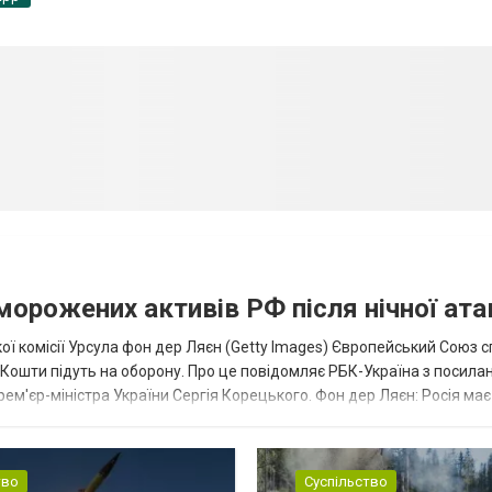
аморожених активів РФ після нічної ата
ї комісії Урсула фон дер Ляєн (Getty Images) Європейський Союз 
ї. Кошти підуть на оборону. Про це повідомляє РБК-Україна з посила
рем'єр-міністра України Сергія Корецького. Фон дер Ляєн: Росія ма
.
тво
Суспільство