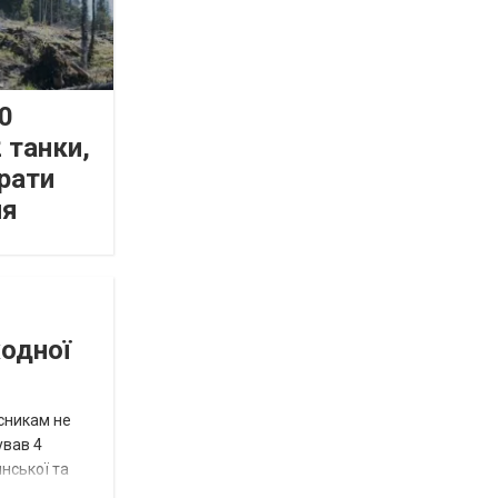
0
 танки,
рати
ня
жодної
исникам не
ував 4
нської та