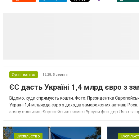
Суспільство
15:28,
5 серпня
ЄС дасть Україні 1,4 млрд євро з з
Відомо, куди спрямують кошти. Фото: Президентка Європейсько
Україні 1,4 мільярда євро з доходів заморожених активів Росі
заяву очільниці Європейської комісії Урсули фон дер Ляєн та п
за руйнування Урсула фон дер Ляєн заявила, що ЄС надасть У..
Суспільство
Суспільс