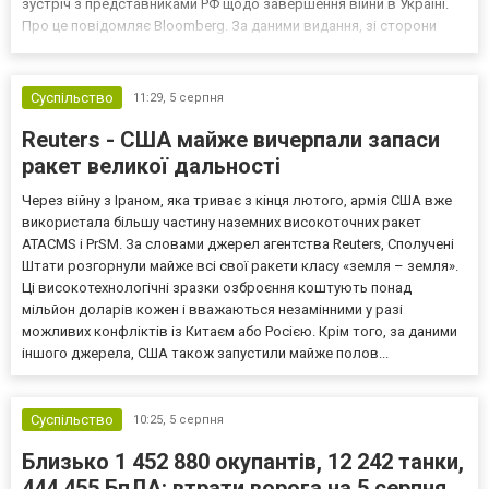
зустріч з представниками РФ щодо завершення війни в Україні.
Про це повідомляє Bloomberg. За даними видання, зі сторони
Європи до цих переговорів долучилися колишні
високопосадовці Великої Британії, Франції, Німеччини та Р...
Суспільство
11:29,
5 серпня
Reuters - США майже вичерпали запаси
ракет великої дальності
Через війну з Іраном, яка триває з кінця лютого, армія США вже
використала більшу частину наземних високоточних ракет
ATACMS і PrSM. За словами джерел агентства Reuters, Сполучені
Штати розгорнули майже всі свої ракети класу «земля – земля».
Ці високотехнологічні зразки озброєння коштують понад
мільйон доларів кожен і вважаються незамінними у разі
можливих конфліктів із Китаєм або Росією. Крім того, за даними
іншого джерела, США також запустили майже полов...
Суспільство
10:25,
5 серпня
Близько 1 452 880 окупантів, 12 242 танки,
444 455 БпЛА: втрати ворога на 5 серпня