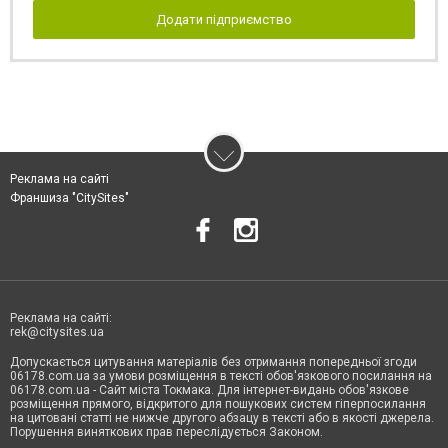
Додати підприємство
Реклама на сайті
Франшиза "CitySites"
Реклама на сайті:
rek@citysites.ua
Допускається цитування матеріалів без отримання попередньої згоди
06178.com.ua за умови розміщення в тексті обов'язкового посилання на
06178.com.ua - Сайт міста Токмака. Для інтернет-видань обов'язкове
розміщення прямого, відкритого для пошукових систем гіперпосилання
на цитовані статті не нижче другого абзацу в тексті або в якості джерела.
Порушення виняткових прав переслідується Законом.