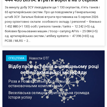
За минулу добу ЗСУ ліквідували ще 1 130 окупантів, пʼять танків і
65 артилерійських систем. Про це повідомили у Генеральному
штабі ЗСУ. Загальні бойові втрати противника на 5 серпня 2026
року орієнтовно склали: особового складу / personnel – близько
1 452 880 (+1 130) осіб / persons танків / tanks – 12 242 (+5) од.
бойових броньованих машин / troop–carrying AFVs – 25 084 (+5)
од. артилерійських систем / artillery systems – 47 396 (+65) од.
РСЗВ / MLRS – 2...
Новости ОТГ
СПЕЦТЕМА
Відбулась остання в нинішньому році
сесія Токмацької міськради
Роза и Нововасильевка с новыми
остановочными комплексами
Веселівська селищна територіальна громада.
Історія успіху