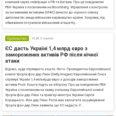
компаній через співпрацю з РФ та Китаєм. Про це повідомляє
РБК-Україна з посиланням на Bloomberg. Управління з контролю
за іноземними активами (OFAC) внесло до чорного списку
дипломатів і вище військове керівництво країни. Зокрема, під
обмеження потрапили військовий аташе Ку...
Суспільство
15:28,
5 серпня
ЄС дасть Україні 1,4 млрд євро з
заморожених активів РФ після нічної
атаки
Відомо, куди спрямують кошти. Фото: Президентка Європейської
комісії Урсула фон дер Ляєн (Getty Images) Європейський Союз
спрямує Україні 1,4 мільярда євро з доходів заморожених
активів Росії. Кошти підуть на оборону. Про це повідомляє РБК-
Україна з посиланням на заяву очільниці Європейської комісії
Урсули фон дер Ляєн та прем'єр-міністра України Сергія
Корецького. Фон дер Ляєн: Росія має заплатити за руйнування
Урсула фон дер Ляєн заявила, що ЄС надасть У...