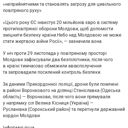
«неприйнятними та становлять загрозу для цивільного
повітряного руху».
«Цього року ЄС інвестує 20 мільйонів євро в систему
протиповітряної оборони Молдови, щоб допомогти
зміцнити безпеку країни.Небо над Молдовою не може
стати жертвою війни Росії», — зазначила вона.
У ніч проти 29 листопада у повітряному просторі
Молдови зафіксували два безпілотники, після чого
в країні тимчасово обмежили авіасполучення
та запровадили посилений контроль безпеки.
За даними Прикордонної поліції, дрони були помічені
в районі Воронкового на ділянці Станіславка (Одеська
область) — Воронкове, після чого вони прямували
у напрямку сіл Велика Кісниця (Україна) —
Русланівка (Сорокський район) та перетнули державний
кордон Молдови.
Інформує nv.ua