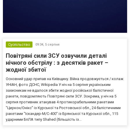
Суспільство
09:34,
5 серпня
Повітряні сили ЗСУ озвучили деталі
нічного обстрілу : з десятків ракет –
жодної збитої
Основний удар припав на Київщину. Війна продовжується / колаж
УНІАН, фото ДСНС, Wikipedia У ніч на 5 серпня українським
захисникам не вдалося збити жодної російської балістичної
ракети, повідомляють Повітряні сили ЗСУ. Зокрема, у ніч на 5
серпня противник атакував 4 протикорабельними ракетами
"Циркон/Онікс" із Курської та Ростовської обл., 24 балістичними
ракетами "Іскандер-М/С-400" із Брянської та Курської обл., 115
ударними БпЛА типу Shahed (більшість із...