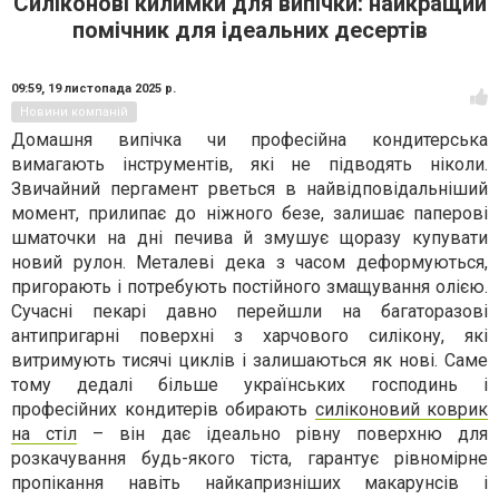
Силіконові килимки для випічки: найкращий
помічник для ідеальних десертів
09:59,
19 листопада 2025 р.
Новини компаній
Домашня випічка чи професійна кондитерська
вимагають інструментів, які не підводять ніколи.
Звичайний пергамент рветься в найвідповідальніший
момент, прилипає до ніжного безе, залишає паперові
шматочки на дні печива й змушує щоразу купувати
новий рулон. Металеві дека з часом деформуються,
пригорають і потребують постійного змащування олією.
Сучасні пекарі давно перейшли на багаторазові
антипригарні поверхні з харчового силікону, які
витримують тисячі циклів і залишаються як нові. Саме
тому дедалі більше українських господинь і
професійних кондитерів обирають
силіконовий коврик
на стіл
– він дає ідеально рівну поверхню для
розкачування будь-якого тіста, гарантує рівномірне
пропікання навіть найкапризніших макарунсів і