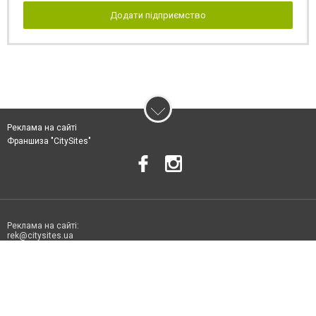
Додати підприємство
Реклама на сайті
Франшиза "CitySites"
Реклама на сайті:
rek@citysites.ua
Допускається цитування матеріалів без отримання попередньої згоди
06178.com.ua за умови розміщення в тексті обов'язкового посилання на
06178.com.ua - Сайт міста Токмака. Для інтернет-видань обов'язкове
розміщення прямого, відкритого для пошукових систем гіперпосилання
на цитовані статті не нижче другого абзацу в тексті або в якості джерела.
Порушення виняткових прав переслідується Законом.