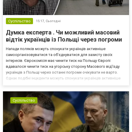
Суспільство
15:17,
Сьогодні
Думка експерта . Чи можливий масовий
відтік українців із Польщі через погроми
Напади поляків можуть спонукати українців активніше
самоорганізовуватися та об’єднуватися для захисту своїх
інтересів. Єврокомісія має чинити тиск на Польщу Європі
вдавалося чинити тиск на угорську сторону Масового від'їзду
українців з Польщі через останні погроми очікувати не варто.
Однак подібні інциденти можуть спонукати українців активніше
самоорганізовуватися та об’єднуватися для захисту своїх
інтересів. Таку думку висловив директор Центру досліджень...
Суспільство