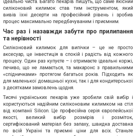
ідеально чиста. Багато пекарів пишуть, що саме якісний
силіконовий килимок став тим інструментом, який
вивів їхні десерти на професійний рівень і зробив
процес максимально передбачуваним і приємним.
Час раз і назавжди забути про прилипання
та нерівності
Силіконовий килимок для випічки – це не просто
аксесуар, це інвестиція в спокій і радість від кожного
процесу. Один раз купуєте – і отримаєте ідеальні коржі,
печиво, що не ламається, та макаронс з правильними
«спідничками» протягом багатьох років. Підходить як
для маленької домашньої кухні, так і для кондитерської
з десятками замовлень щодня.
Тисячі українських пекарів уже зробили свій вибір і
користуються надійним силіконовим килимком на стіл
від компанії Silicon. Це професійна серія європейської
якості, великий вибір розмірів і розміток,
сертифікований матеріал без запаху, швидка доставка
по всій Україні та приємні ціни для всіх. Станьте