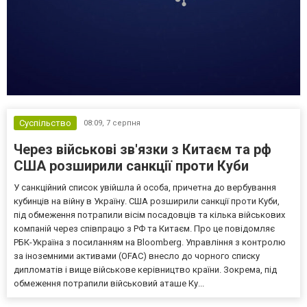
Суспільство
08:09,
7 серпня
Через військові зв'язки з Китаєм та рф
США розширили санкції проти Куби
У санкційний список увійшла й особа, причетна до вербування
кубинців на війну в Україну. США розширили санкції проти Куби,
під обмеження потрапили вісім посадовців та кілька військових
компаній через співпрацю з РФ та Китаєм. Про це повідомляє
РБК-Україна з посиланням на Bloomberg. Управління з контролю
за іноземними активами (OFAC) внесло до чорного списку
дипломатів і вище військове керівництво країни. Зокрема, під
обмеження потрапили військовий аташе Ку...