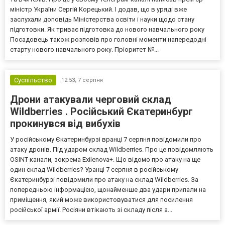
міністр України Сергій Корецький. І додав, що в уряді вже
заслухали доповідь Міністерства освіти і науки щодо стану
підготовки. Як триває підготовка до нового навчального року
Посадовець також розповів про головні моменти напередодні
старту нового навчального року. Пріоритет №...
Суспільство
12:53,
7 серпня
Дрони атакували черговий склад
Wildberries . Російський Єкатеринбург
прокинувся від вибухів
У російському Єкатеринбурзі вранці 7 серпня повідомили про
атаку дронів. Під ударом склад Wildberries. Про це повідомляють
OSINT-канали, зокрема Exilenova+. Що відомо про атаку на ще
один склад Wildberries? Уранці 7 серпня в російському
Єкатеринбурзі повідомили про атаку на склад Wildberries. За
попередньою інформацією, щонайменше два удари припали на
приміщення, який може використовуватися для посилення
російської армії. Росіяни втікають зі складу після а...