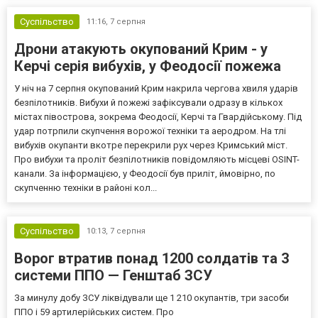
Суспільство
11:16,
7 серпня
Дрони атакують окупований Крим - у
Керчі серія вибухів, у Феодосії пожежа
У ніч на 7 серпня окупований Крим накрила чергова хвиля ударів
безпілотників. Вибухи й пожежі зафіксували одразу в кількох
містах півострова, зокрема Феодосії, Керчі та Гвардійському. Під
удар потрпили скупчення ворожої техніки та аеродром. На тлі
вибухів окупанти вкотре перекрили рух через Кримський міст.
Про вибухи та проліт безпілотників повідомляють місцеві OSINT-
канали. За інформацією, у Феодосії був приліт, ймовірно, по
скупченню техніки в районі кол...
Суспільство
10:13,
7 серпня
Ворог втратив понад 1200 солдатів та 3
системи ППО — Генштаб ЗСУ
За минулу добу ЗСУ ліквідували ще 1 210 окупантів, три засоби
ППО і 59 артилерійських систем. Про