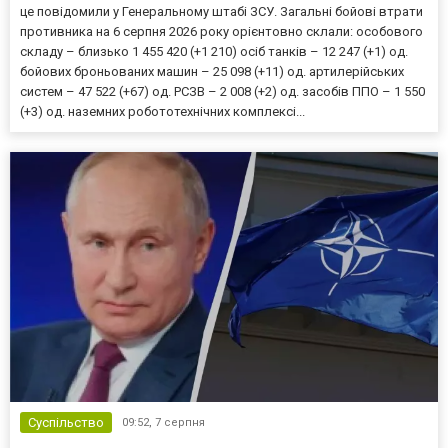
це повідомили у Генеральному штабі ЗСУ. Загальні бойові втрати
противника на 6 серпня 2026 року орієнтовно склали: особового
складу – близько 1 455 420 (+1 210) осіб танків – 12 247 (+1) од.
бойових броньованих машин – 25 098 (+11) од. артилерійських
систем – 47 522 (+67) од. РСЗВ – 2 008 (+2) од. засобів ППО – 1 550
(+3) од. наземних робототехнічних комплексі...
Суспільство
09:52,
7 серпня