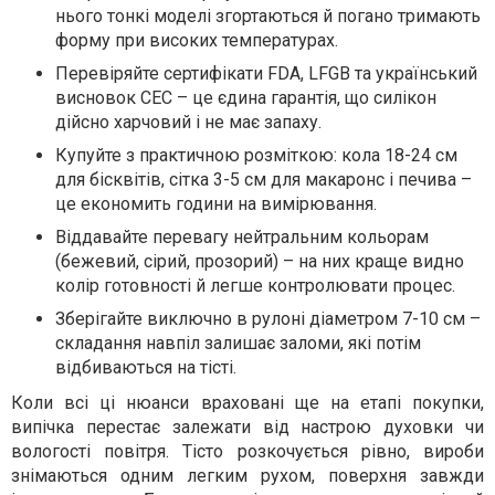
нього тонкі моделі згортаються й погано тримають
форму при високих температурах.
Перевіряйте сертифікати FDA, LFGB та український
висновок СЕС – це єдина гарантія, що силікон
дійсно харчовий і не має запаху.
Купуйте з практичною розміткою: кола 18-24 см
для бісквітів, сітка 3-5 см для макаронс і печива –
це економить години на вимірювання.
Віддавайте перевагу нейтральним кольорам
(бежевий, сірий, прозорий) – на них краще видно
колір готовності й легше контролювати процес.
Зберігайте виключно в рулоні діаметром 7-10 см –
складання навпіл залишає заломи, які потім
відбиваються на тісті.
Коли всі ці нюанси враховані ще на етапі покупки,
випічка перестає залежати від настрою духовки чи
вологості повітря. Тісто розкочується рівно, вироби
знімаються одним легким рухом, поверхня завжди