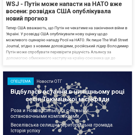
WSJ - Путін може напасти на НАТО вже
восени: розвідка США опублікувала
новий прогноз
Тепер США вважають, що Путін не чекатиме на закінчення війни в
Україні. У розвідці США опублікували нову оцінку щодо
можливого сценарію нападу Росії на НАТО. Як пише The Wall Street
Journal, згідно з новими доповідями, російський лідер Володимир
Путін може спробувати перевірити рішучість Альянсу за
допомогою обмеженого наступу на країну-союзника ще до
закінчення війни в Україні. Ці нові оцінки з’явилися на тлі нестачі
деяких критично важливих боєприпасів,...
Новости ОТГ
СПЕЦТЕМА
Відбулась остання в нинішньому році
сесія Токмацької міськради
Роза и Нововасильевка с новыми
остановочными комплексами
Веселівська селищна територіальна громада.
Історія успіху