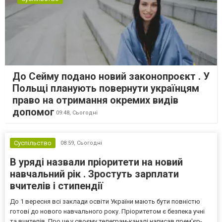
До Сейму подано новий законопроєкт . У
Польщі планують повернути українцям
право на отримання окремих видів
допомог
09:48,
Сьогодні
Суспільство
08:59,
Сьогодні
В уряді назвали пріоритети на новий
навчальний рік . Зростуть зарплати
вчителів і стипендії
До 1 вересня всі заклади освіти України мають бути повністю
готові до нового навчального року. Пріоритетом є безпека учні
та вчителів. Про це у своєму телеграм-каналі написав прем'єр-