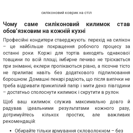
силіконовий коврик на стіл
Чому саме силіконовий килимок став
обов’язковим на кожній кухні
Професійні кондитери стверджують: перехід на силікон
– це найбільше покращення робочого процесу за
останні роки. Коржі для тортів виходять однакової
товщини по всій площі, імбирне печиво не тріскається
при зніманні, еклери пропікаються рівно, а пісочне тісто
не прилипає навіть без додаткового підпилювання
борошном. Домашні пекарі радіють, що після випічки не
треба відривати прикипілий папір і мити деко півгодини
– достатньо сполоснути килимок і скрутити в рулон.
Щоб ваш килимок служив максимально довго й
радував ідеальними результатами кожного разу,
дотримуйтесь кількох простих, але важливих
рекомендацій:
Обирайте тільки армування скловолокном – без