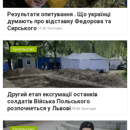
Результати опитування . Що українці
думають про відставку Федорова та
Сирського
11:26,
Сьогодні
Суспільство
Другий етап ексгумації останків
солдатів Війська Польського
розпочнеться у Львові
10:43,
Сьогодні
Суспільство