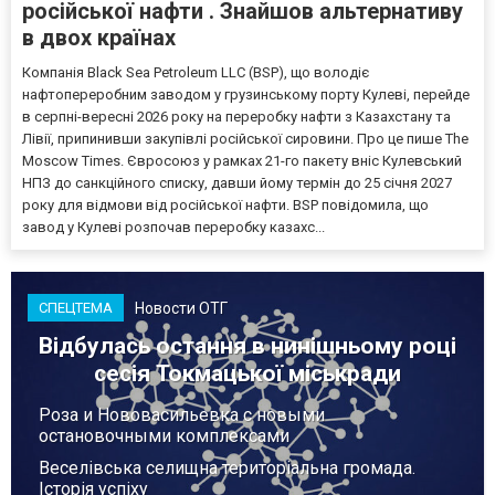
російської нафти . Знайшов альтернативу
в двох країнах
Компанія Black Sea Petroleum LLC (BSP), що володіє
нафтопереробним заводом у грузинському порту Кулеві, перейде
в серпні-вересні 2026 року на переробку нафти з Казахстану та
Лівії, припинивши закупівлі російської сировини. Про це пише The
Moscow Times. Євросоюз у рамках 21-го пакету вніс Кулевський
НПЗ до санкційного списку, давши йому термін до 25 січня 2027
року для відмови від російської нафти. BSP повідомила, що
завод у Кулеві розпочав переробку казахс...
Новости ОТГ
СПЕЦТЕМА
Відбулась остання в нинішньому році
сесія Токмацької міськради
Роза и Нововасильевка с новыми
остановочными комплексами
Веселівська селищна територіальна громада.
Історія успіху