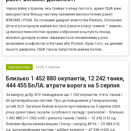
Через війну з Іраном, яка триває з кінця лютого, армія США вже
використала більшу частину наземних високоточних ракет
ATACMS і PrSM. За словами джерел агентства Reuters, Сполучені
Штати розгорнули майже всі свої ракети класу «земля – земля».
Ці високотехнологічні зразки озброєння коштують понад
мільйон доларів кожен і вважаються незамінними у разі
можливих конфліктів із Китаєм або Росією. Крім того, за даними
іншого джерела, США також запустили майже полов...
Суспільство
10:25,
5 серпня
Близько 1 452 880 окупантів, 12 242 танки,
444 455 БпЛА: втрати ворога на 5 серпня
За минулу добу ЗСУ ліквідували ще 1 130 окупантів, пʼять танків і
65 артилерійських систем. Про це повідомили у Генеральному
штабі ЗСУ. Загальні бойові втрати противника на 5 серпня 2026
року орієнтовно склали: особового складу / personnel – близько
1 452 880 (+1 130) осіб / persons танків / tanks – 12 242 (+5) од.
бойових броньованих машин / troop–carrying AFVs – 25 084 (+5)
од. артилерійських систем / artillery systems – 47 396 (+65) од.