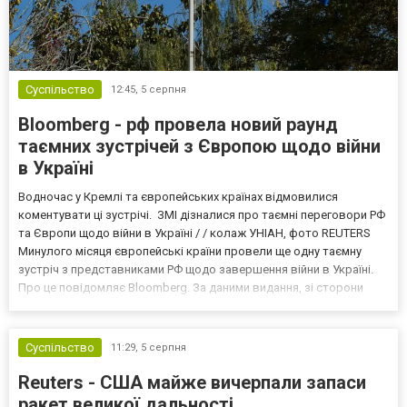
Суспільство
12:45,
5 серпня
Bloomberg - рф провела новий раунд
таємних зустрічей з Європою щодо війни
в Україні
Водночас у Кремлі та європейських країнах відмовилися
коментувати ці зустрічі. ЗМІ дізналися про таємні переговори РФ
та Європи щодо війни в Україні / / колаж УНІАН, фото REUTERS
Минулого місяця європейські країни провели ще одну таємну
зустріч з представниками РФ щодо завершення війни в Україні.
Про це повідомляє Bloomberg. За даними видання, зі сторони
Європи до цих переговорів долучилися колишні
високопосадовці Великої Британії, Франції, Німеччини та Р...
Суспільство
11:29,
5 серпня
Reuters - США майже вичерпали запаси
ракет великої дальності