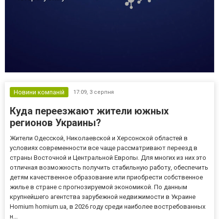
Новини компаній
17:09,
3 серпня
Куда переезжают жители южных
регионов Украины?
Жители Одесской, Николаевской и Херсонской областей в
условиях современности все чаще рассматривают переезд в
страны Восточной и Центральной Европы. Для многих из них это
отличная возможность получить стабильную работу, обеспечить
детям качественное образование или приобрести собственное
жилье в стране с прогнозируемой экономикой. По данным
крупнейшего агентства зарубежной недвижимости в Украине
Homium homium.ua, в 2026 году среди наиболее востребованных
н...