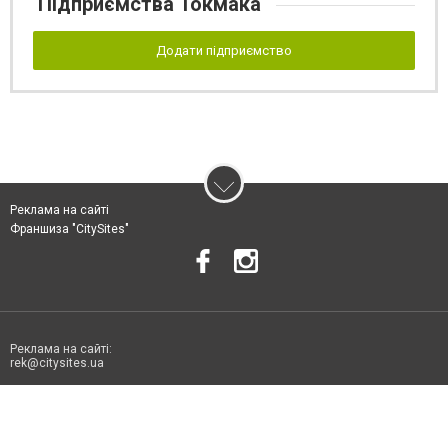
Підприємства Токмака
Додати підприємство
Реклама на сайті
Франшиза "CitySites"
Реклама на сайті:
rek@citysites.ua
Допускається цитування матеріалів без отримання попередньої згоди
06178.com.ua за умови розміщення в тексті обов'язкового посилання на
06178.com.ua - Сайт міста Токмака. Для інтернет-видань обов'язкове
розміщення прямого, відкритого для пошукових систем гіперпосилання