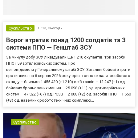
Суспільство
10:13,
Сьогодні
Ворог втратив понад 1200 солдатів та 3
системи ППО — Генштаб ЗСУ
За минулу добу ЗСУ ліквідували ще 1 210 окупантів, три засоби
ППО і 59 артилерійських систем. Про
це повідомили у Генеральному штабі ЗСУ. Загальні бойові втрати
противника на 6 серпня 2026 року орієнтовно склали: особового
складу – близько 1 455 420 (+1 210) осіб танків – 12 247 (+1) од.
бойових броньованих машин – 25 098 (+11) од. артилерійських
систем – 47 522 (+67) од. РСЗВ – 2 008 (+2) од. засобів ППО – 1 550
(+3) од. наземних робототехнічних комплексі...
Суспільство