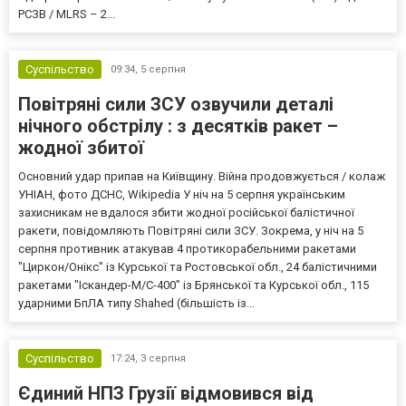
РСЗВ / MLRS – 2...
Суспільство
09:34,
5 серпня
Повітряні сили ЗСУ озвучили деталі
нічного обстрілу : з десятків ракет –
жодної збитої
Основний удар припав на Київщину. Війна продовжується / колаж
УНІАН, фото ДСНС, Wikipedia У ніч на 5 серпня українським
захисникам не вдалося збити жодної російської балістичної
ракети, повідомляють Повітряні сили ЗСУ. Зокрема, у ніч на 5
серпня противник атакував 4 протикорабельними ракетами
"Циркон/Онікс" із Курської та Ростовської обл., 24 балістичними
ракетами "Іскандер-М/С-400" із Брянської та Курської обл., 115
ударними БпЛА типу Shahed (більшість із...
Суспільство
17:24,
3 серпня
Єдиний НПЗ Грузії відмовився від