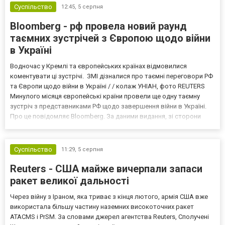
Суспільство
12:45,
5 серпня
Bloomberg - рф провела новий раунд
таємних зустрічей з Європою щодо війни
в Україні
Водночас у Кремлі та європейських країнах відмовилися
коментувати ці зустрічі. ЗМІ дізналися про таємні переговори РФ
та Європи щодо війни в Україні / / колаж УНІАН, фото REUTERS
Минулого місяця європейські країни провели ще одну таємну
зустріч з представниками РФ щодо завершення війни в Україні.
Про це повідомляє Bloomberg. За даними видання, зі сторони
Європи до цих переговорів долучилися колишні
високопосадовці Великої Британії, Франції, Німеччини та Р...
Суспільство
11:29,
5 серпня
Reuters - США майже вичерпали запаси
ракет великої дальності
Через війну з Іраном, яка триває з кінця лютого, армія США вже
використала більшу частину наземних високоточних ракет
ATACMS і PrSM. За словами джерел агентства Reuters, Сполучені