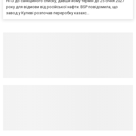
НПЗ до санкційного списку, давши йому термін до 25 січня 2027
року для відмови від російської нафти. BSP повідомила, що
завод у Кулеві розпочав переробку казахс...