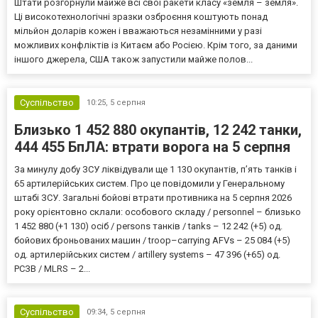
Штати розгорнули майже всі свої ракети класу «земля – земля».
Ці високотехнологічні зразки озброєння коштують понад
мільйон доларів кожен і вважаються незамінними у разі
можливих конфліктів із Китаєм або Росією. Крім того, за даними
іншого джерела, США також запустили майже полов...
Суспільство
10:25,
5 серпня
Близько 1 452 880 окупантів, 12 242 танки,
444 455 БпЛА: втрати ворога на 5 серпня
За минулу добу ЗСУ ліквідували ще 1 130 окупантів, пʼять танків і
65 артилерійських систем. Про це повідомили у Генеральному
штабі ЗСУ. Загальні бойові втрати противника на 5 серпня 2026
року орієнтовно склали: особового складу / personnel – близько
1 452 880 (+1 130) осіб / persons танків / tanks – 12 242 (+5) од.
бойових броньованих машин / troop–carrying AFVs – 25 084 (+5)
од. артилерійських систем / artillery systems – 47 396 (+65) од.
РСЗВ / MLRS – 2...
Суспільство
09:34,
5 серпня