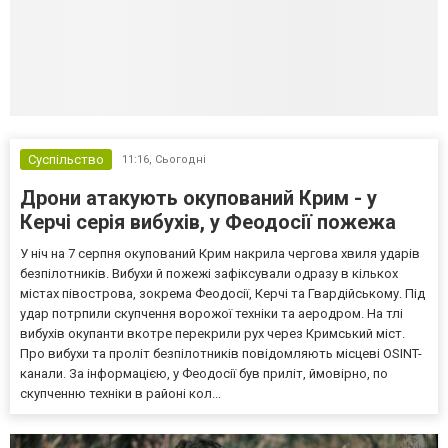
Суспільство
11:16,
Сьогодні
Дрони атакують окупований Крим - у
Керчі серія вибухів, у Феодосії пожежа
У ніч на 7 серпня окупований Крим накрила чергова хвиля ударів
безпілотників. Вибухи й пожежі зафіксували одразу в кількох
містах півострова, зокрема Феодосії, Керчі та Гвардійському. Під
удар потрпили скупчення ворожої техніки та аеродром. На тлі
вибухів окупанти вкотре перекрили рух через Кримський міст.
Про вибухи та проліт безпілотників повідомляють місцеві OSINT-
канали. За інформацією, у Феодосії був приліт, ймовірно, по
скупченню техніки в районі кол...