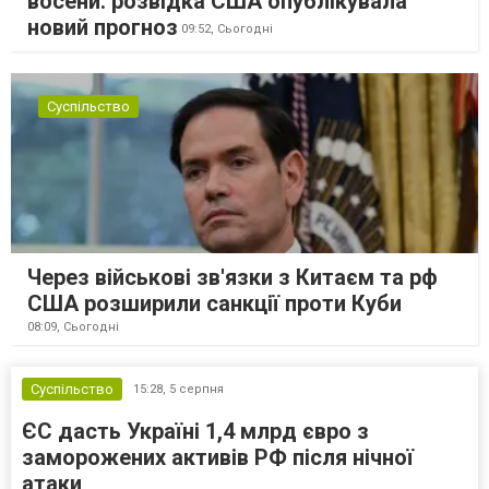
восени: розвідка США опублікувала
новий прогноз
09:52,
Сьогодні
Суспільство
Через військові зв'язки з Китаєм та рф
США розширили санкції проти Куби
08:09,
Сьогодні
Суспільство
15:28,
5 серпня
ЄС дасть Україні 1,4 млрд євро з
заморожених активів РФ після нічної
атаки