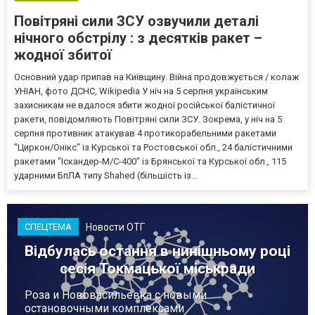
Повітряні сили ЗСУ озвучили деталі
нічного обстрілу : з десятків ракет –
жодної збитої
Основний удар припав на Київщину. Війна продовжується / колаж
УНІАН, фото ДСНС, Wikipedia У ніч на 5 серпня українським
захисникам не вдалося збити жодної російської балістичної
ракети, повідомляють Повітряні сили ЗСУ. Зокрема, у ніч на 5
серпня противник атакував 4 протикорабельними ракетами
"Циркон/Онікс" із Курської та Ростовської обл., 24 балістичними
ракетами "Іскандер-М/С-400" із Брянської та Курської обл., 115
ударними БпЛА типу Shahed (більшість із...
Новости ОТГ
СПЕЦТЕМА
Відбулась остання в нинішньому році
сесія Токмацької міськради
Роза и Нововасильевка с новыми
остановочными комплексами