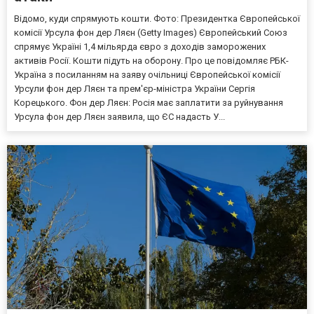
Відомо, куди спрямують кошти. Фото: Президентка Європейської
комісії Урсула фон дер Ляєн (Getty Images) Європейський Союз
спрямує Україні 1,4 мільярда євро з доходів заморожених
активів Росії. Кошти підуть на оборону. Про це повідомляє РБК-
Україна з посиланням на заяву очільниці Європейської комісії
Урсули фон дер Ляєн та прем'єр-міністра України Сергія
Корецького. Фон дер Ляєн: Росія має заплатити за руйнування
Урсула фон дер Ляєн заявила, що ЄС надасть У...