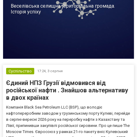
Веселівська селищна територіальна громада.
Історія успіху
Суспільство
17:24,
3 серпня
Єдиний НПЗ Грузії відмовився від
російської нафти . Знайшов альтернативу
в двох країнах
Компанія Black Sea Petroleum LLC (BSP), що володіє
нафтопереробним заводом у грузинському порту Кулеві, перейде
в серпні-вересні 2026 року на переробку нафти з Казахстану та
Лівії, припинивши закупівлі російської сировини. Про це пише The
Moscow Times. Євросоюз у рамках 21-го пакету вніс Кулевський