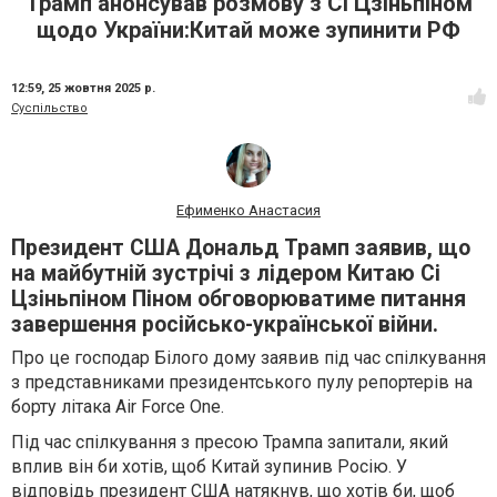
Трамп анонсував розмову з Сі Цзіньпіном
щодо України:Китай може зупинити РФ
12:59,
25 жовтня 2025 р.
Суспільство
Ефименко Анастасия
Президент США Дональд Трамп заявив, що
на майбутній зустрічі з лідером Китаю Сі
Цзіньпіном Піном обговорюватиме питання
завершення російсько-української війни.
Про це господар Білого дому заявив під час спілкування
з представниками президентського пулу репортерів на
борту літака Air Force One.
Під час спілкування з пресою Трампа запитали, який
вплив він би хотів, щоб Китай зупинив Росію. У
відповідь президент США натякнув, що хотів би, щоб