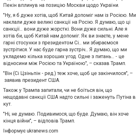
Пекін вплинув на позицію Москви щодо України.
"Ну, я б дуже хотів, щоб Китай допоміг нам із Росією. Ми
наклали дуже великі санкції на Росію. Я думаю, що ці
санкції... вони дуже жорсткі. Вони дуже сильні. Але я
хотів би, щоб Китай нам допоміг. Як ви знаєте, у мене
гарні стосунки з президентом Сі... ми збираємося
зустрітися. У нас буде гарна зустріч... Я думаю, що ми
укладемо кілька хороших угод. Одне з питань... - це
відносини між Росією та Україною", – сказав Трамп.
"Він (Сі Цзіньпін - ред.) теж хоче, щоб це закінчилося", –
заявив президент США.
Також у Трампа запитали, чи не боїться він, що
нещодавні санкції США надто сильні і заженуть Путіна в
кут.
"Ні, не думаю. Подивимося, що буде. Думаю, він хоче
кінця війни", – відповів Трамп.
Інформує ukranews.com