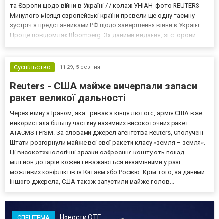
та Європи щодо війни в Україні / / колаж УНІАН, фото REUTERS
Минулого місяця європейські країни провели ще одну таємну
зустріч з представниками РФ щодо завершення війни в Україні.
Про це повідомляє Bloomberg. За даними видання, зі сторони
Європи до цих переговорів долучилися колишні
високопосадовці Великої Британії, Франції, Німеччини та Р...
Суспільство
11:29,
5 серпня
Reuters - США майже вичерпали запаси
ракет великої дальності
Через війну з Іраном, яка триває з кінця лютого, армія США вже
використала більшу частину наземних високоточних ракет
ATACMS і PrSM. За словами джерел агентства Reuters, Сполучені
Штати розгорнули майже всі свої ракети класу «земля – земля».
Ці високотехнологічні зразки озброєння коштують понад
мільйон доларів кожен і вважаються незамінними у разі
можливих конфліктів із Китаєм або Росією. Крім того, за даними
іншого джерела, США також запустили майже полов...
Новости ОТГ
СПЕЦТЕМА