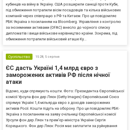
кубинців на війну в Україну. США розширили санкції проти Куби,
під обмеження потрапили вісім посадовців та кілька військових
компаній через співпрацю з РФ та Китаєм. Про це повідомляє
РБК-Україна з посиланням на Bloomberg. Управління з контролю
за іноземними активами (OFAC) внесло до чорного списку
дипломатів і вище військове керівництво країни. Зокрема, під
обмеження потрапили військовий аташе Ку...
Суспільство
15:28,
5 серпня
ЄС дасть Україні 1,4 млрд євро з
заморожених активів РФ після нічної
атаки
Відомо, куди спрямують кошти. Фото: Президентка Європейської
комісії Урсула фон дер Ляєн (Getty Images) Європейський Союз
спрямує Україні 1,4 мільярда євро з доходів заморожених
активів Росії. Кошти підуть на оборону. Про це повідомляє РБК-
Україна з посиланням на заяву очільниці Європейської комісії
Урсули фон дер Ляєн та прем'єр-міністра України Сергія
Корецького. Фон дер Ляєн: Росія має заплатити за руйнування