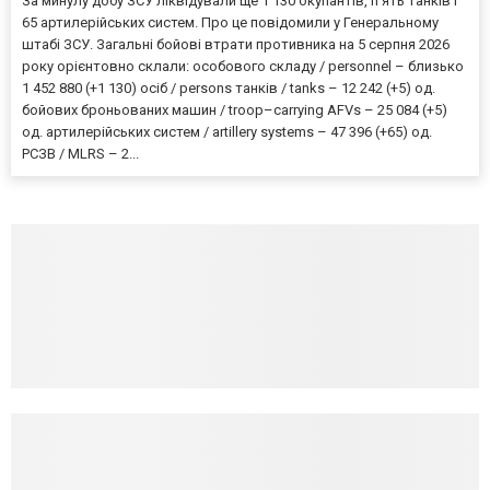
За минулу добу ЗСУ ліквідували ще 1 130 окупантів, пʼять танків і
65 артилерійських систем. Про це повідомили у Генеральному
штабі ЗСУ. Загальні бойові втрати противника на 5 серпня 2026
року орієнтовно склали: особового складу / personnel – близько
1 452 880 (+1 130) осіб / persons танків / tanks – 12 242 (+5) од.
бойових броньованих машин / troop–carrying AFVs – 25 084 (+5)
од. артилерійських систем / artillery systems – 47 396 (+65) од.
РСЗВ / MLRS – 2...