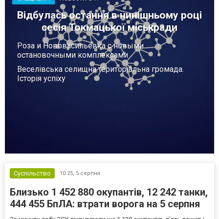
Відбулась остання в нинішньому році
сесія Токмацької міськради
Роза и Нововасильевка с новыми
остановочными комплексами
Веселівська селищна територіальна громада.
Історія успіху
Суспільство
10:25,
5 серпня
Близько 1 452 880 окупантів, 12 242 танки,
444 455 БпЛА: втрати ворога на 5 серпня