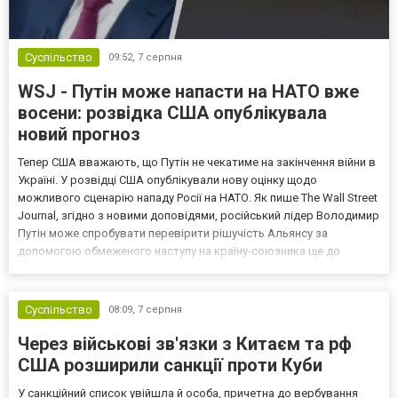
Суспільство
09:52,
7 серпня
WSJ - Путін може напасти на НАТО вже
восени: розвідка США опублікувала
новий прогноз
Тепер США вважають, що Путін не чекатиме на закінчення війни в
Україні. У розвідці США опублікували нову оцінку щодо
можливого сценарію нападу Росії на НАТО. Як пише The Wall Street
Journal, згідно з новими доповідями, російський лідер Володимир
Путін може спробувати перевірити рішучість Альянсу за
допомогою обмеженого наступу на країну-союзника ще до
закінчення війни в Україні. Ці нові оцінки з’явилися на тлі нестачі
деяких критично важливих боєприпасів,...
Суспільство
08:09,
7 серпня
Через військові зв'язки з Китаєм та рф
США розширили санкції проти Куби
У санкційний список увійшла й особа, причетна до вербування