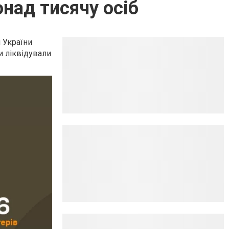
онад тисячу осіб
и України
и ліквідували