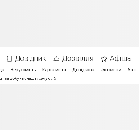
Довідник
Дозвілля
Афіша
да
Нерухомість
Карта міста
Довідкова
Фотозвіти
Авто 
ії за добу - понад тисячу осіб