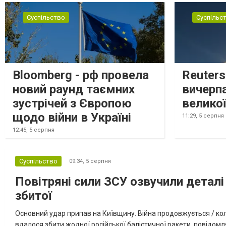
Суспільство
Суспільс
Bloomberg - рф провела
Reuter
новий раунд таємних
вичерп
зустрічей з Європою
великої
щодо війни в Україні
11:29,
5 серпня
12:45,
5 серпня
Суспільство
09:34,
5 серпня
Повітряні сили ЗСУ озвучили деталі 
збитої
Основний удар припав на Київщину. Війна продовжується / кол
вдалося збити жодної російської балістичної ракети, повідомля