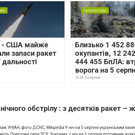
тво
Суспільство
s - США майже
Близько 1 452 88
али запаси ракет
окупантів, 12 242
 дальності
444 455 БпЛА: вт
ворога на 5 серп
10:25,
5 серпня
нічного обстрілу : з десятків ракет – 
аж УНІАН, фото ДСНС, Wikipedia У ніч на 5 серпня українським зах
ють Повітряні сили ЗСУ. Зокрема, у ніч на 5 серпня противник атак