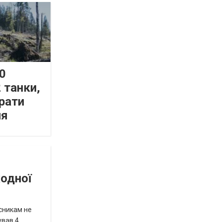
0
 танки,
рати
ня
жодної
исникам не
ував 4