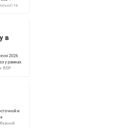
нської та
у в
ресні 2026
юз у рамках
и. BSP
осточной и
ое
убежной