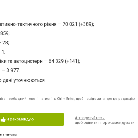
ативно-тактичного рівня — 70 021 (+389);
 859;
 28;
 1;
ки та автоцистерн — 64 329 (+141);
 — 3 977.
о дані уточнюються.
ть необхідний текст і натисніть Ctrl + Enter, щоб повідомити про це редакцію
Авторизуйтесь
,
Я рекомендую
щоб оцінити і порекомендувати
омендував