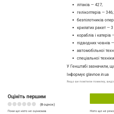
літаків — 427;
гелікоптерів — 346;
безпілотників опер
крилатих ракет — 3
кораблів і катерів —
підводних човнів —
автомобільної техні
спеціальної техніки
У Генштабі зазначили, щ
Інформує glavnoe.in.ua
Якщо ви помітили помилку, виділі
Оцініть першим
(
0
оцінок)
Ніхто ще не рек
Поки ще ніхто не оцінював