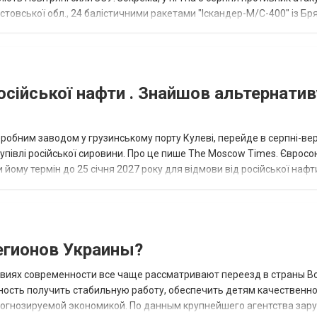
товської обл., 24 балістичними ракетами "Іскандер-М/С-400" із Бря
осійської нафти . Знайшов альтернатив
еробним заводом у грузинському порту Кулеві, перейде в серпні-ве
купівлі російської сировини. Про це пише The Moscow Times. Євросо
 йому термін до 25 січня 2027 року для відмови від російської нафт
гионов Украины?
овиях современности все чаще рассматривают переезд в страны В
ность получить стабильную работу, обеспечить детям качественн
прогнозируемой экономикой. По данным крупнейшего агентства зар