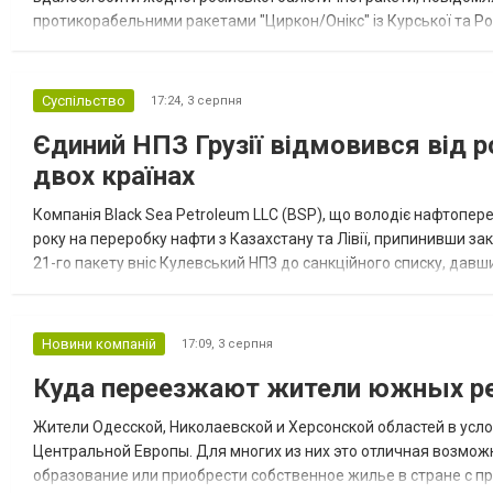
протикорабельними ракетами "Циркон/Онікс" із Курської та Рос
Курської обл., 115 ударними БпЛА типу Shahed (більшість із...
Суспільство
17:24,
3 серпня
Єдиний НПЗ Грузії відмовився від р
двох країнах
Компанія Black Sea Petroleum LLC (BSP), що володіє нафтопер
року на переробку нафти з Казахстану та Лівії, припинивши за
21-го пакету вніс Кулевський НПЗ до санкційного списку, давши
повідомила, що завод у Кулеві розпочав переробку казахс...
Новини компаній
17:09,
3 серпня
Куда переезжают жители южных ре
Жители Одесской, Николаевской и Херсонской областей в усл
Центральной Европы. Для многих из них это отличная возмож
образование или приобрести собственное жилье в стране с 