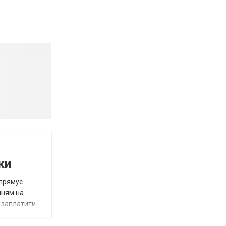
ки
спрямує
нням на
є заплатити