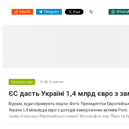
Reddit
Telegram
Viber
Whats
Суспільство
15:28,
5 серпня
ЄС дасть Україні 1,4 млрд євро з з
Відомо, куди спрямують кошти. Фото: Президентка Європейсько
Україні 1,4 мільярда євро з доходів заморожених активів Росі
заяву очільниці Європейської комісії Урсули фон дер Ляєн та п
за руйнування Урсула фон дер Ляєн заявила, що ЄС надасть У..