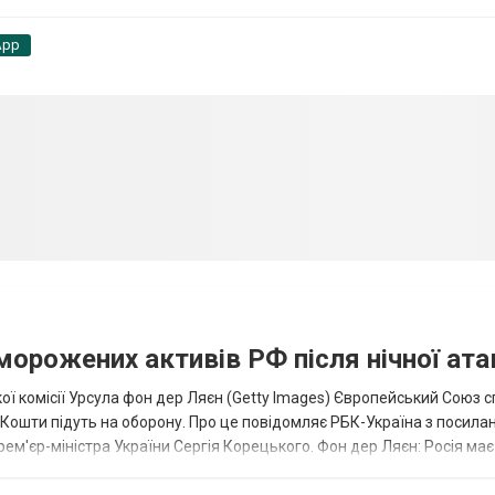
App
аморожених активів РФ після нічної ата
ї комісії Урсула фон дер Ляєн (Getty Images) Європейський Союз 
ї. Кошти підуть на оборону. Про це повідомляє РБК-Україна з посила
рем'єр-міністра України Сергія Корецького. Фон дер Ляєн: Росія ма
.