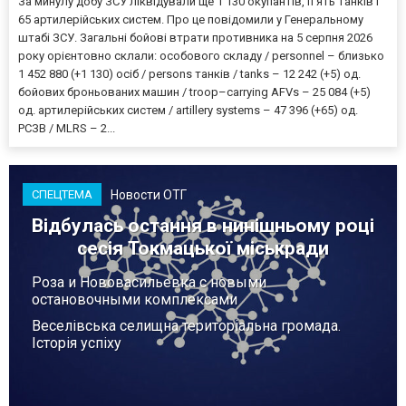
За минулу добу ЗСУ ліквідували ще 1 130 окупантів, пʼять танків і
65 артилерійських систем. Про це повідомили у Генеральному
штабі ЗСУ. Загальні бойові втрати противника на 5 серпня 2026
року орієнтовно склали: особового складу / personnel – близько
1 452 880 (+1 130) осіб / persons танків / tanks – 12 242 (+5) од.
бойових броньованих машин / troop–carrying AFVs – 25 084 (+5)
од. артилерійських систем / artillery systems – 47 396 (+65) од.
РСЗВ / MLRS – 2...
Новости ОТГ
СПЕЦТЕМА
Відбулась остання в нинішньому році
сесія Токмацької міськради
Роза и Нововасильевка с новыми
остановочными комплексами
Веселівська селищна територіальна громада.
Історія успіху