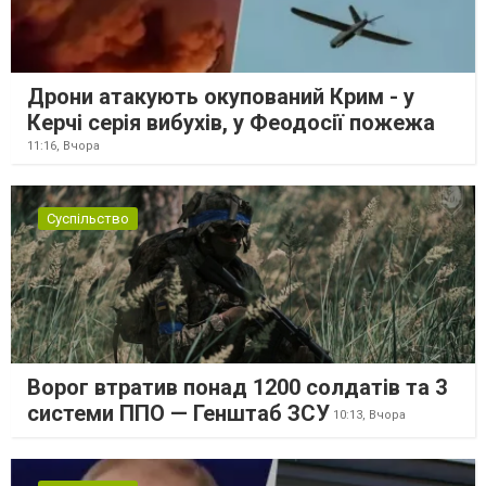
Дрони атакують окупований Крим - у
Керчі серія вибухів, у Феодосії пожежа
11:16,
Вчора
Суспільство
Ворог втратив понад 1200 солдатів та 3
системи ППО — Генштаб ЗСУ
10:13,
Вчора