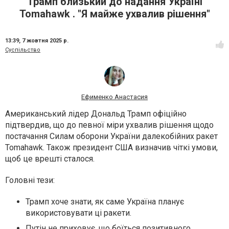
Трамп близький до надання Україні
Tomahawk . "Я майже ухвалив рішення"
13:39,
7 жовтня 2025 р.
Суспільство
Ефименко Анастасия
Американський лідер Дональд Трамп офіційно
підтвердив, що до певної міри ухвалив рішення щодо
постачання Силам оборони України далекобійних ракет
Tomahawk. Також президент США визначив чіткі умови,
щоб це врешті сталося.
Головні тези:
Трамп хоче знати, як саме Україна планує
використовувати ці ракети.
Путін не приховує, що боїться позитивного