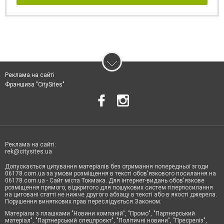
Реклама на сайті
Франшиза "CitySites"
Реклама на сайті:
rek@citysites.ua
Допускається цитування матеріалів без отримання попередньої згоди
06178.com.ua за умови розміщення в тексті обов'язкового посилання на
06178.com.ua - Сайт міста Токмака. Для інтернет-видань обов'язкове
розміщення прямого, відкритого для пошукових систем гіперпосилання
на цитовані статті не нижче другого абзацу в тексті або в якості джерела.
Порушення виняткових прав переслідується Законом.
Матеріали з плашками "Новини компаній", "Промо", "Партнерський
матеріал", "Партнерський спецпроєкт", "Політичні новини", "Пресреліз",