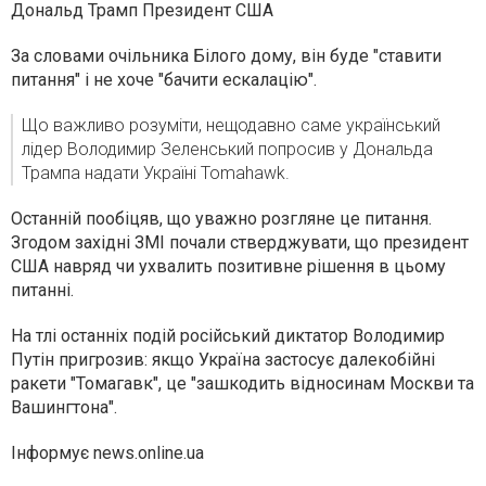
Дональд Трамп Президент США
За словами очільника Білого дому, він буде "ставити
питання" і не хоче "бачити ескалацію".
Що важливо розуміти, нещодавно саме український
лідер Володимир Зеленський попросив у Дональда
Трампа надати Україні Tomahawk.
Останній пообіцяв, що уважно розгляне це питання.
Згодом західні ЗМІ почали стверджувати, що президент
США навряд чи ухвалить позитивне рішення в цьому
питанні.
На тлі останніх подій російський диктатор Володимир
Путін пригрозив: якщо Україна застосує далекобійні
ракети "Томагавк", це "зашкодить відносинам Москви та
Вашингтона".
Інформує news.online.ua