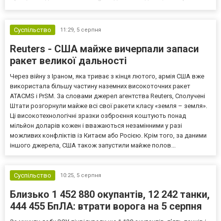
Європи до цих переговорів долучилися колишні
високопосадовці Великої Британії, Франції, Німеччини та Р...
Суспільство
11:29,
5 серпня
Reuters - США майже вичерпали запаси
ракет великої дальності
Через війну з Іраном, яка триває з кінця лютого, армія США вже
використала більшу частину наземних високоточних ракет
ATACMS і PrSM. За словами джерел агентства Reuters, Сполучені
Штати розгорнули майже всі свої ракети класу «земля – земля».
Ці високотехнологічні зразки озброєння коштують понад
мільйон доларів кожен і вважаються незамінними у разі
можливих конфліктів із Китаєм або Росією. Крім того, за даними
іншого джерела, США також запустили майже полов...
Суспільство
10:25,
5 серпня
Близько 1 452 880 окупантів, 12 242 танки,
444 455 БпЛА: втрати ворога на 5 серпня