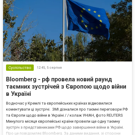
Суспільство
12:45,
5 серпня
Bloomberg - рф провела новий раунд
таємних зустрічей з Європою щодо війни
в Україні
Водночас у Кремлі та європейських країнах відмовилися
коментувати ці зустрічі. ЗМІ дізналися про таємні переговори РФ
та Європи щодо війни в Україні / / колаж УНІАН, фото REUTERS
Минулого місяця європейські країни провели ще одну таємну
зустріч з представниками РФ щодо завершення війни в Україні.
Про це повідомляє Bloomberg. За даними видання, зі сторони