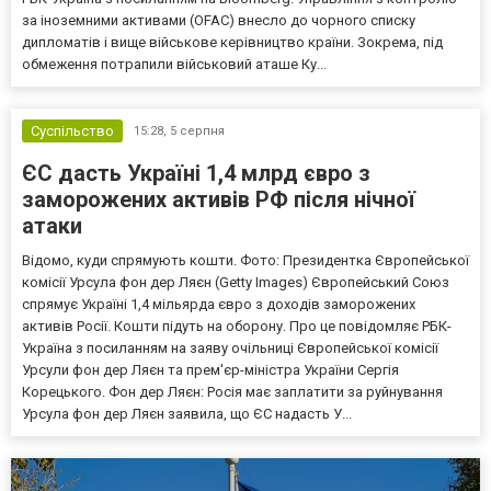
за іноземними активами (OFAC) внесло до чорного списку
дипломатів і вище військове керівництво країни. Зокрема, під
обмеження потрапили військовий аташе Ку...
Суспільство
15:28,
5 серпня
ЄС дасть Україні 1,4 млрд євро з
заморожених активів РФ після нічної
атаки
Відомо, куди спрямують кошти. Фото: Президентка Європейської
комісії Урсула фон дер Ляєн (Getty Images) Європейський Союз
спрямує Україні 1,4 мільярда євро з доходів заморожених
активів Росії. Кошти підуть на оборону. Про це повідомляє РБК-
Україна з посиланням на заяву очільниці Європейської комісії
Урсули фон дер Ляєн та прем'єр-міністра України Сергія
Корецького. Фон дер Ляєн: Росія має заплатити за руйнування
Урсула фон дер Ляєн заявила, що ЄС надасть У...