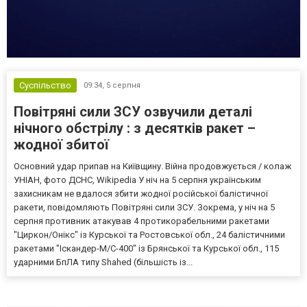
Суспільство
09:34,
5 серпня
Повітряні сили ЗСУ озвучили деталі
нічного обстрілу : з десятків ракет –
жодної збитої
Основний удар припав на Київщину. Війна продовжується / колаж
УНІАН, фото ДСНС, Wikipedia У ніч на 5 серпня українським
захисникам не вдалося збити жодної російської балістичної
ракети, повідомляють Повітряні сили ЗСУ. Зокрема, у ніч на 5
серпня противник атакував 4 протикорабельними ракетами
"Циркон/Онікс" із Курської та Ростовської обл., 24 балістичними
ракетами "Іскандер-М/С-400" із Брянської та Курської обл., 115
ударними БпЛА типу Shahed (більшість із...