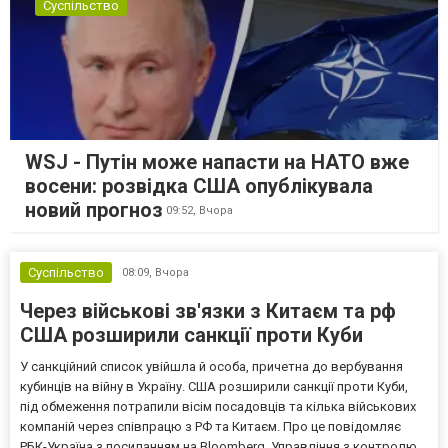
Суспільство
WSJ - Путін може напасти на НАТО вже
восени: розвідка США опублікувала
новий прогноз
09:52,
Вчора
Суспільство
08:09,
Вчора
Через військові зв'язки з Китаєм та рф
США розширили санкції проти Куби
У санкційний список увійшла й особа, причетна до вербування
кубинців на війну в Україну. США розширили санкції проти Куби,
під обмеження потрапили вісім посадовців та кілька військових
компаній через співпрацю з РФ та Китаєм. Про це повідомляє
РБК-Україна з посиланням на Bloomberg. Управління з контролю