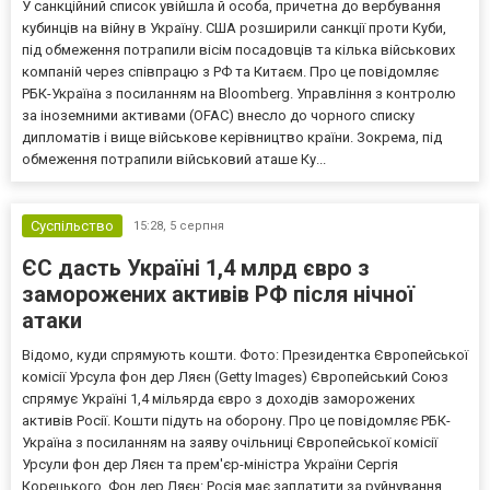
У санкційний список увійшла й особа, причетна до вербування
кубинців на війну в Україну. США розширили санкції проти Куби,
під обмеження потрапили вісім посадовців та кілька військових
компаній через співпрацю з РФ та Китаєм. Про це повідомляє
РБК-Україна з посиланням на Bloomberg. Управління з контролю
за іноземними активами (OFAC) внесло до чорного списку
дипломатів і вище військове керівництво країни. Зокрема, під
обмеження потрапили військовий аташе Ку...
Суспільство
15:28,
5 серпня
ЄС дасть Україні 1,4 млрд євро з
заморожених активів РФ після нічної
атаки
Відомо, куди спрямують кошти. Фото: Президентка Європейської
комісії Урсула фон дер Ляєн (Getty Images) Європейський Союз
спрямує Україні 1,4 мільярда євро з доходів заморожених
активів Росії. Кошти підуть на оборону. Про це повідомляє РБК-
Україна з посиланням на заяву очільниці Європейської комісії
Урсули фон дер Ляєн та прем'єр-міністра України Сергія
Корецького. Фон дер Ляєн: Росія має заплатити за руйнування