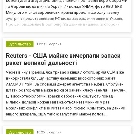
коментувати ці зустрічі. ЗМІ дізналися про таємні переговори РФ
та Європи щодо війни в Україні / / колаж УНІАН, фото REUTERS
Минулого місяця європейські країни провели ще одну таємну
зустріч з представниками РФ щодо завершення війни в Україні.
Про це повідомляє Bloomberg. За даними видання, зі сторони
Європи до цих переговорів долучилися колишні
високопосадовці Великої Британії, Франції, Німеччини та Р...
Суспільство
11:29,
5 серпня
Reuters - США майже вичерпали запаси
ракет великої дальності
Через війну з Іраном, яка триває з кінця лютого, армія США вже
використала більшу частину наземних високоточних ракет
ATACMS і PrSM. За словами джерел агентства Reuters, Сполучені
Штати розгорнули майже всі свої ракети класу «земля – земля».
Ці високотехнологічні зразки озброєння коштують понад
мільйон доларів кожен і вважаються незамінними у разі
можливих конфліктів із Китаєм або Росією. Крім того, за даними
іншого джерела, США також запустили майже полов...
Суспільство
10:25,
5 серпня