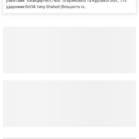
ракетами "Іскандер-М/С-400" із Брянської та Курської обл., 115
ударними БпЛА типу Shahed (більшість із...