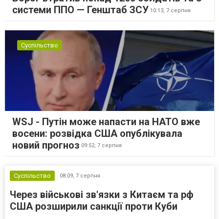
системи ППО — Генштаб ЗСУ
10:13,
7 серпня
Суспільство
WSJ - Путін може напасти на НАТО вже
восени: розвідка США опублікувала
новий прогноз
09:52,
7 серпня
Суспільство
08:09,
7 серпня
Через військові зв'язки з Китаєм та рф
США розширили санкції проти Куби