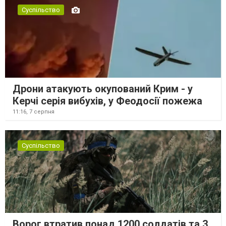
Суспільство
Дрони атакують окупований Крим - у
Керчі серія вибухів, у Феодосії пожежа
11:16,
7 серпня
Суспільство
Ворог втратив понад 1200 солдатів та 3