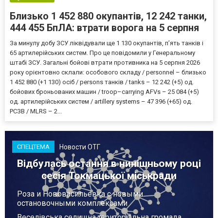
Близько 1 452 880 окупантів, 12 242 танки,
444 455 БпЛА: втрати ворога на 5 серпня
За минулу добу ЗСУ ліквідували ще 1 130 окупантів, пʼять танків і
65 артилерійських систем. Про це повідомили у Генеральному
штабі ЗСУ. Загальні бойові втрати противника на 5 серпня 2026
року орієнтовно склали: особового складу / personnel – близько
1 452 880 (+1 130) осіб / persons танків / tanks – 12 242 (+5) од.
бойових броньованих машин / troop–carrying AFVs – 25 084 (+5)
од. артилерійських систем / artillery systems – 47 396 (+65) од.
РСЗВ / MLRS – 2...
Новости ОТГ
СПЕЦТЕМА
Відбулась остання в нинішньому році
сесія Токмацької міськради
Роза и Нововасильевка с новыми
остановочными комплексами
Веселівська селищна територіальна громада.