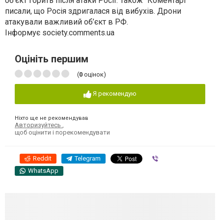
об’єкт горить після атаки Росії. Також "Коментарі"
писали, що Росія здригалася від вибухів. Дрони
атакували важливий об’єкт в РФ.
Інформує society.comments.ua
Оцініть першим
(
0
оцінок)
Я рекомендую
Ніхто ще не рекомендував
Авторизуйтесь
,
щоб оцінити і порекомендувати
Reddit
Telegram
Viber
WhatsApp