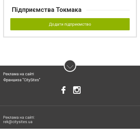
Підприємства Токмака
Додати підприємство
Реклама на сайті
Франшиза "CitySites"
Реклама на сайті:
rek@citysites.ua
Допускається цитування матеріалів без отримання попередньої згоди
06178.com.ua за умови розміщення в тексті обов'язкового посилання на