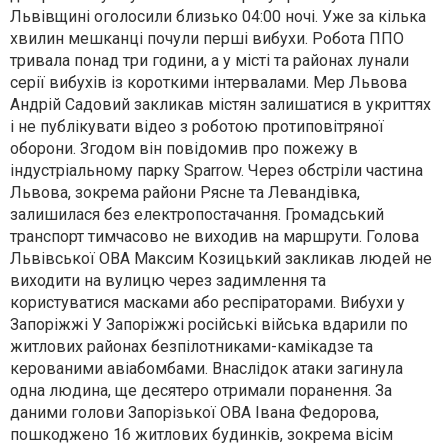
Львівщині оголосили близько 04:00 ночі. Уже за кілька
хвилин мешканці почули перші вибухи. Робота ППО
тривала понад три години, а у місті та районах лунали
серії вибухів із короткими інтервалами. Мер Львова
Андрій Садовий закликав містян залишатися в укриттях
і не публікувати відео з роботою протиповітряної
оборони. Згодом він повідомив про пожежу в
індустріальному парку Sparrow. Через обстріли частина
Львова, зокрема райони Рясне та Левандівка,
залишилася без електропостачання. Громадський
транспорт тимчасово не виходив на маршрути. Голова
Львівської ОВА Максим Козицький закликав людей не
виходити на вулицю через задимлення та
користуватися масками або респіраторами. Вибухи у
Запоріжжі У Запоріжжі російські війська вдарили по
житлових районах безпілотниками-камікадзе та
керованими авіабомбами. Внаслідок атаки загинула
одна людина, ще десятеро отримали поранення. За
даними голови Запорізької ОВА Івана Федорова,
пошкоджено 16 житлових будинків, зокрема вісім