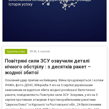
Історія успіху
Суспільство
09:34,
5 серпня
Повітряні сили ЗСУ озвучили деталі
нічного обстрілу : з десятків ракет –
жодної збитої
Основний удар припав на Київщину. Війна продовжується / колаж
УНІАН, фото ДСНС, Wikipedia У ніч на 5 серпня українським
захисникам не вдалося збити жодної російської балістичної
ракети, повідомляють Повітряні сили ЗСУ. Зокрема, у ніч на 5
серпня противник атакував 4 протикорабельними ракетами
"Циркон/Онікс" із Курської та Ростовської обл., 24 балістичними