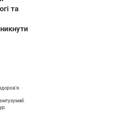
гі та
и
уникнути
доров’я.
гемтузумаб.
ур.