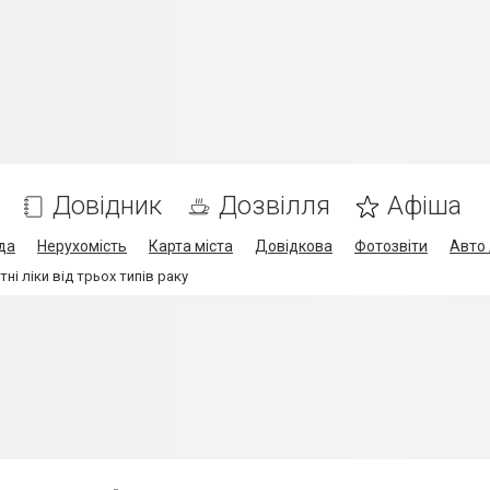
Довідник
Дозвілля
Афіша
да
Нерухомість
Карта міста
Довідкова
Фотозвіти
Авто 
тні ліки від трьох типів раку