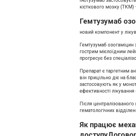
Інотузумаб застосовуєть
кісткового мозку (ТКМ) 
Гемтузумаб озо
новий компонент у ліку
Гемтузумаб озогаміцин 
гострим мієлоїдним лей
прогресує без спеціалізо
Препарат є таргетним ан
він прицільно діє на бла
застосовують як у моноте
ефективності лікування 
Після централізованого
гематологічних відділен
Як працює меха
доступуДоговор