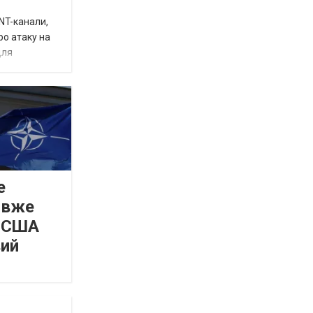
INT-канали,
ро атаку на
для
е
 вже
а США
вий