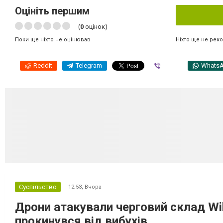
Оцініть першим
(
0
оцінок)
Ніхто ще не рек
Поки ще ніхто не оцінював
Reddit
Telegram
Viber
Whats
Суспільство
12:53,
Вчора
Дрони атакували черговий склад Wil
прокинувся від вибухів