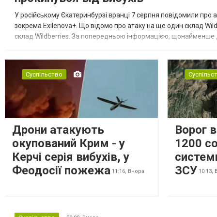
У російському Єкатеринбурзі вранці 7 серпня повідомили про а
зокрема Exilenova+. Що відомо про атаку на ще один склад Wild
склад Wildberries. За попередньою інформацією, щонайменше
посилення російської армії. Росіяни втікають зі складу після а...
Суспільство
Суспільс
Дрони атакують
Ворог 
окупований Крим - у
1200 со
Керчі серія вибухів, у
систем
Феодосії пожежа
ЗСУ
11:16,
Вчора
10:13,