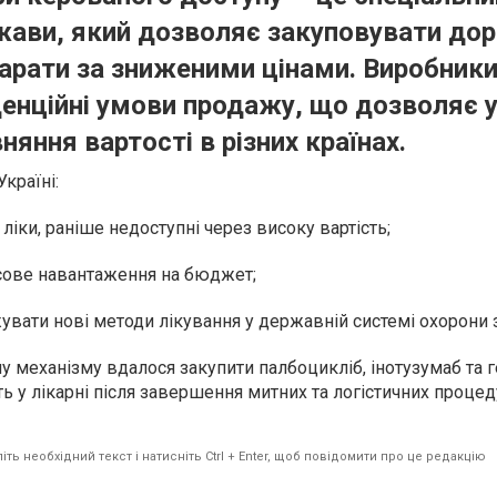
жави, який дозволяє закуповувати доро
парати за зниженими цінами. Виробник
енційні умови продажу, що дозволяє 
няння вартості в різних країнах.
країні:
ліки, раніше недоступні через високу вартість;
ове навантаження на бюджет;
ати нові методи лікування у державній системі охорони з
 механізму вдалося закупити палбоцикліб, інотузумаб та 
ь у лікарні після завершення митних та логістичних процед
ть необхідний текст і натисніть Ctrl + Enter, щоб повідомити про це редакцію