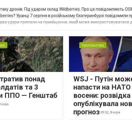
таку дронів. Під ударом склад Wildberries. Про це повідомляють OS
berries? Уранці 7 серпня в російському Єкатеринбурзі повідомили п
 два удари припали на приміщення, який може використовуватися 
тво
Суспільство
втратив понад
WSJ - Путін мож
лдатів та 3
напасти на НАТО
и ППО — Генштаб
восени: розвідк
опублікувала но
Вчора
прогноз
09:52,
Вчора