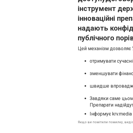
інструмент дер
інноваційні пре
надають конфід
публічного порів
Цей механізм дозволяє У
отримувати сучасні 
зменшувати фінанс
швидше впроваджув
Завдяки саме цьому
Препарати надійдут
Інформує krv.media
Якщо ви помітили помилку, виділі