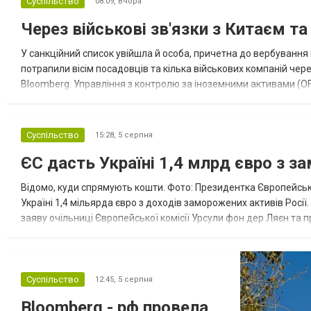
Суспільство
08:09,
Вчора
Через військові зв'язки з Китаєм т
У санкційний список увійшла й особа, причетна до вербування 
потрапили вісім посадовців та кілька військових компаній чер
Bloomberg. Управління з контролю за іноземними активами (OF
Зокрема, під обмеження потрапили військовий аташе Ку...
Суспільство
15:28,
5 серпня
ЄС дасть Україні 1,4 млрд євро з з
Відомо, куди спрямують кошти. Фото: Президентка Європейсько
Україні 1,4 мільярда євро з доходів заморожених активів Росі
заяву очільниці Європейської комісії Урсули фон дер Ляєн та п
за руйнування Урсула фон дер Ляєн заявила, що ЄС надасть У..
Суспільство
12:45,
5 серпня
Bloomberg - рф провела