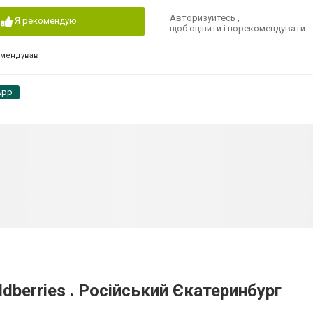
Авторизуйтесь
,
Я рекомендую
щоб оцінити і порекомендувати
омендував
App
dberries . Російський Єкатеринбург