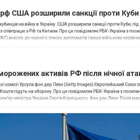
а рф США розширили санкції проти Куби
кубинців на війну в Україну. США розширили санкції проти Куби, пі
ез співпрацю з РФ та Китаєм. Про це повідомляє РБК-Україна з пос
AC) внесло до чорного списку дипломатів і вище військове керівни
аморожених активів РФ після нічної ата
ї комісії Урсула фон дер Ляєн (Getty Images) Європейський Союз 
ї. Кошти підуть на оборону. Про це повідомляє РБК-Україна з посила
рем'єр-міністра України Сергія Корецького. Фон дер Ляєн: Росія ма
.