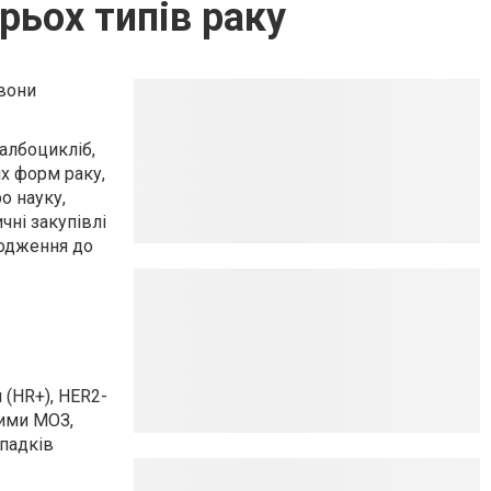
трьох типів раку
 вони
албоцикліб,
х форм раку,
о науку,
чні закупівлі
ходження до
 (HR+), HER2-
ними МОЗ,
ипадків