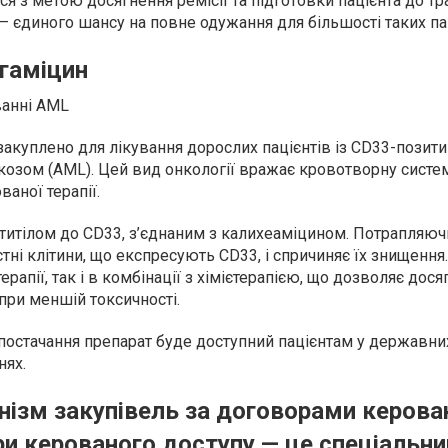
ся з метою досягнення ремісії та підготовки пацієнта до тр
— єдиного шансу на повне одужання для більшості таких пац
гаміцин
ванні AML
закуплено для лікування дорослих пацієнтів із CD33-позит
козом (AML). Цей вид онкології вражає кровотворну систе
ваної терапії.
титілом до CD33, з’єднаним з калихеаміцином. Потрапляючи
стні клітини, що експресують CD33, і спричиняє їх знищенн
рапії, так і в комбінації з хімієтерапією, що дозволяє дося
при меншій токсичності.
 постачання препарат буде доступний пацієнтам у державни
нях.
нізм закупівель за договорами керова
и керованого доступу — це спеціальни