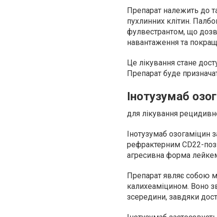
Препарат належить до тар
пухлинних клітин. Палбо
фулвестрантом, що дозв
навантаження та покращи
Це лікування стане дост
Препарат буде призначат
Інотузумаб озо
для лікування рецидивн
Інотузумаб озогаміцин з
рефрактерним CD22-пози
агресивна форма лейкемії
Препарат являє собою м
калихеаміцином. Воно зв
зсередини, завдяки дост