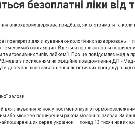
яться безоплатні ліки від 
ання онкохворих держава придбала, як їх отримати та коли
нові препарати для лікування онкологічних захворювань — п
а гемтузумаб озогаміцин. Йдеться про ліки проти поширени
 та агресивних типів лейкемії. Про це повідомляє медіа пр
КРВ.медіа з посиланням на офіційне повідомлення ДП «Меди
уть доступні після завершення логістичних процедур і над
чної залози
й для лікування жінок у постменопаузі з гормонозалежним
им або місцево поширеним раком молочної залози. За да
 найпоширеніших серед українок — понад 13 тисяч нових в