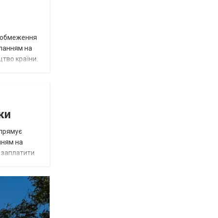
д обмеження
иланням на
цтво країни.
ки
спрямує
нням на
є заплатити