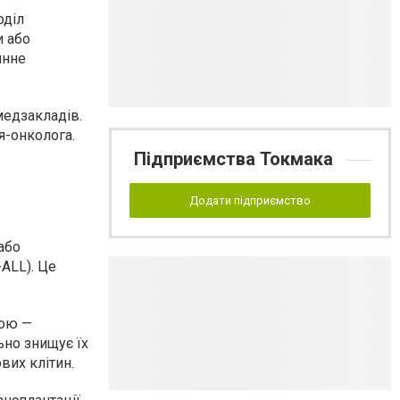
оділ
и або
инне
медзакладів.
я-онколога.
Підприємства Токмака
Додати підприємство
або
ALL). Це
ною —
ьно знищує їх
вих клітин.