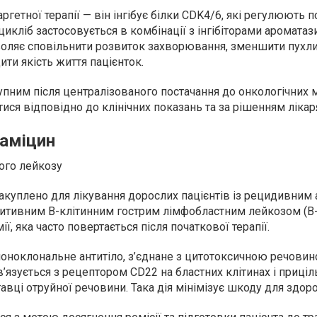
гетної терапії — він інгібує білки CDK4/6, які регулюють п
цикліб застосовується в комбінації з інгібіторами ароматаз
оляє сповільнити розвиток захворювання, зменшити пухл
ти якість життя пацієнток.
упним після централізованого постачання до онкологічних 
ися відповідно до клінічних показань та за рішенням лікар
гаміцин
ого лейкозу
акуплено для лікування дорослих пацієнтів із рецидивним 
тивним B-клітинним гострим лімфобластним лейкозом (B-
, яка часто повертається після початкової терапії.
оноклональне антитіло, з’єднане з цитотоксичною речови
’язується з рецептором CD22 на бластних клітинах і приціл
авці отруйної речовини. Така дія мінімізує шкоду для здоро