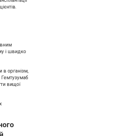
ансплантації
ієнтів.
ивним
му і швидко
 в організм,
я. Гемтузумаб
гти вищої
х
ного
й