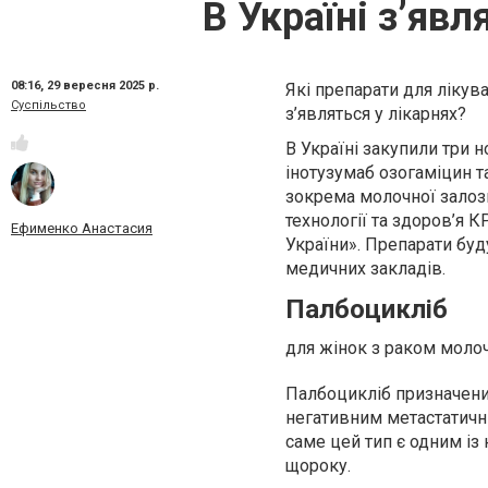
В Україні з’явл
08:16,
29 вересня 2025 р.
Які препарати для лікув
Суспільство
з’являться у лікарнях?
В Україні закупили три 
інотузумаб озогаміцин т
зокрема молочної залози
технології та здоров’я 
Ефименко Анастасия
України». Препарати буд
медичних закладів.
Палбоцикліб
для жінок з раком моло
Палбоцикліб призначени
негативним метастатичн
саме цей тип є одним із
щороку.