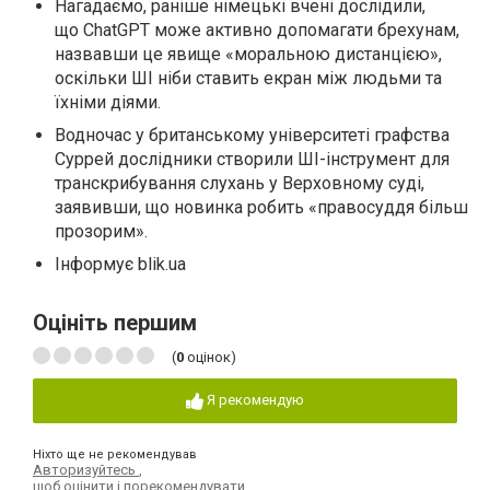
Нагадаємо, раніше німецькі вчені дослідили,
що ChatGPT може активно допомагати брехунам,
назвавши це явище «моральною дистанцією»,
оскільки ШІ ніби ставить екран між людьми та
їхніми діями.
Водночас у британському університеті графства
Суррей дослідники створили ШІ-інструмент для
транскрибування слухань у Верховному суді,
заявивши, що новинка робить «правосуддя більш
прозорим».
Інформує blik.ua
Оцініть першим
(
0
оцінок)
Я рекомендую
Ніхто ще не рекомендував
Авторизуйтесь
,
щоб оцінити і порекомендувати