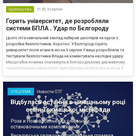
Суспільство
11:20,
3 серпня
Горить університет, де розробляли
системи БПЛА . Удар по Бєлгороду
Цього літа навчальний заклад набирав школярів на курси з
розробки безпілотників. Коротко: У Бєлгороді горить
університет після атаки в ніч на 3 серпня У виші розробляли та
тестували безпілотники Влада не коментувала наслідки удару
Масштабна пожежа спалахнула в Білгородському державному
технологічному університеті імені Шухова після атаки в ніч на 3
серпня - у цьому закладі розробляли та тестували безпілотники.
Як пише російський Telegram-канал Astra, наслі...
Новости ОТГ
СПЕЦТЕМА
Відбулась остання в нинішньому році
сесія Токмацької міськради
Роза и Нововасильевка с новыми
остановочными комплексами
Веселівська селищна територіальна громада.