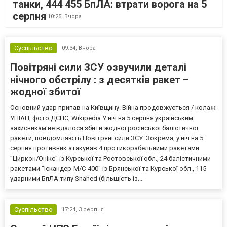
танки, 444 455 БпЛА: втрати ворога на 5
серпня
10:25,
Вчора
Суспільство
09:34,
Вчора
Повітряні сили ЗСУ озвучили деталі
нічного обстрілу : з десятків ракет –
жодної збитої
Основний удар припав на Київщину. Війна продовжується / колаж
УНІАН, фото ДСНС, Wikipedia У ніч на 5 серпня українським
захисникам не вдалося збити жодної російської балістичної
ракети, повідомляють Повітряні сили ЗСУ. Зокрема, у ніч на 5
серпня противник атакував 4 протикорабельними ракетами
"Циркон/Онікс" із Курської та Ростовської обл., 24 балістичними
ракетами "Іскандер-М/С-400" із Брянської та Курської обл., 115
ударними БпЛА типу Shahed (більшість із...
Суспільство
17:24,
3 серпня