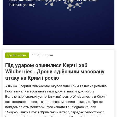
Історія успіху
Суспільство
10:37,
3 серпня
Під ударом опинилися Керч і хаб
Wildberries . Дрони здійснили масовану
атаку на Крим і росію
У ніч на 3 серпня тимчасово окупований Крим та низка регіонів
Росії зазнали масованої атаки дронів, внаслідок чого у
Володимирі спалахнув логістичний центр Wildberries, а в Керчі
зафіксовано пожежі та поранення місцевого жителя. Про це
повідомляють моніторингові канали та Telegram-канали
"Андрющенко Time" і "Кримський вітер", передає "Апостроф".