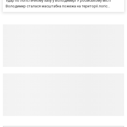
Удар по логістичному хабу у Володимирі У російському місті
Володимир сталася масштабна пожежа на території логіс...