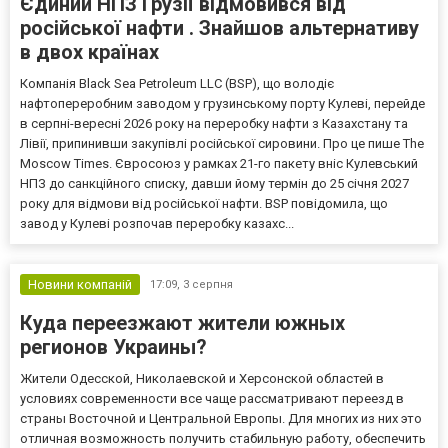
Єдиний НПЗ Грузії відмовився від
російської нафти . Знайшов альтернативу
в двох країнах
Компанія Black Sea Petroleum LLC (BSP), що володіє
нафтопереробним заводом у грузинському порту Кулеві, перейде
в серпні-вересні 2026 року на переробку нафти з Казахстану та
Лівії, припинивши закупівлі російської сировини. Про це пише The
Moscow Times. Євросоюз у рамках 21-го пакету вніс Кулевський
НПЗ до санкційного списку, давши йому термін до 25 січня 2027
року для відмови від російської нафти. BSP повідомила, що
завод у Кулеві розпочав переробку казахс...
Новини компаній
17:09,
3 серпня
Куда переезжают жители южных
регионов Украины?
Жители Одесской, Николаевской и Херсонской областей в
условиях современности все чаще рассматривают переезд в
страны Восточной и Центральной Европы. Для многих из них это
отличная возможность получить стабильную работу, обеспечить