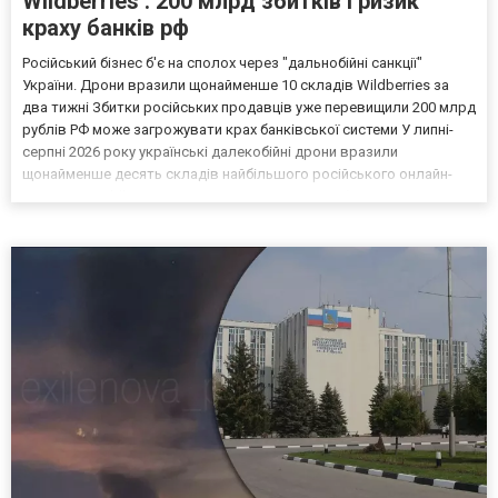
Wildberries . 200 млрд збитків і ризик
краху банків рф
Російський бізнес б'є на сполох через "дальнобійні санкції"
України. Дрони вразили щонайменше 10 складів Wildberries за
два тижні Збитки російських продавців уже перевищили 200 млрд
рублів РФ може загрожувати крах банківської системи У липні-
серпні 2026 року українські далекобійні дрони вразили
щонайменше десять складів найбільшого російського онлайн-
рітейлера Wildberries, спровокувавши масштабні пожежі. Поки
Кремль заперечує роль компанії в постачанні тов...