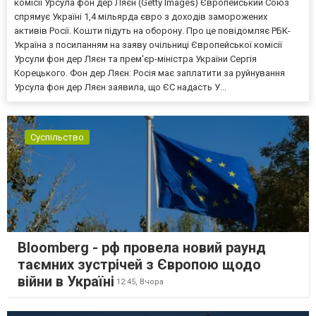
комісії Урсула фон дер Ляєн (Getty Images) Європейський Союз
спрямує Україні 1,4 мільярда євро з доходів заморожених
активів Росії. Кошти підуть на оборону. Про це повідомляє РБК-
Україна з посиланням на заяву очільниці Європейської комісії
Урсули фон дер Ляєн та прем'єр-міністра України Сергія
Корецького. Фон дер Ляєн: Росія має заплатити за руйнування
Урсула фон дер Ляєн заявила, що ЄС надасть У...
Суспільство
Bloomberg - рф провела новий раунд
таємних зустрічей з Європою щодо
війни в Україні
12:45,
Вчора