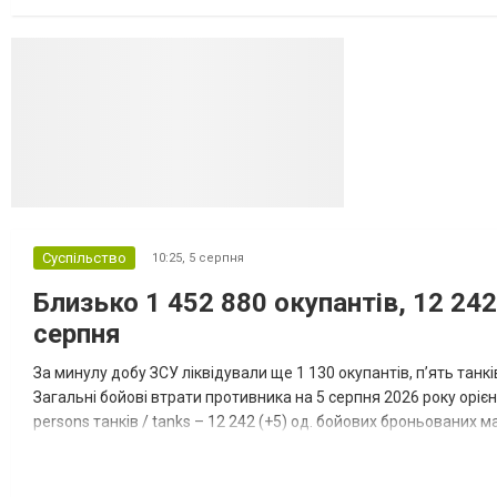
даними іншого джерела, США також запустили майже полов...
Суспільство
10:25,
5 серпня
Близько 1 452 880 окупантів, 12 242
серпня
За минулу добу ЗСУ ліквідували ще 1 130 окупантів, пʼять танк
Загальні бойові втрати противника на 5 серпня 2026 року орієнт
persons танків / tanks – 12 242 (+5) од. бойових броньованих маш
systems – 47 396 (+65) од. РСЗВ / MLRS – 2...