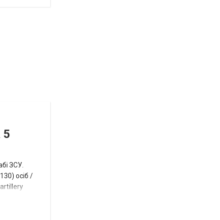
Відбулась
остання
Новости
в
СПЕЦТЕМА
ОТГ
 5
нинішньому
році
абі ЗСУ.
сесія
30) осіб /
rtillery
Токмацької
міськради