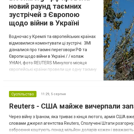
новий раунд таємних
зустрічей з Європою
щодо війни в Україні
Водночас у Кремлі та європейських країнах
відмовилися коментувати ці зустрічі. ЗМІ
дізналися про таємні переговори РФ та
Європи щодо війни в Україні / / колаж
УНІАН, фото REUTERS Минулого місяця
європейські країни провели ще одну таємну
зустріч з представниками РФ щодо
завершення війни в Україні. Про це
повідомляє Bloomberg. За даними видання,
Суспільство
11:29,
5 серпня
зі сторони Європи до цих переговорів
долучилися колишні високопосадовці
Reuters - США майже вичерпали зап
Великої Британії, Франції, Німеччини та Р...
Через війну з Іраном, яка триває з кінця лютого, армія США 
словами джерел агентства Reuters, Сполучені Штати розгорнули
озброєння коштують понад мільйон доларів кожен і вважаються 