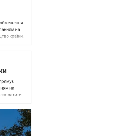
д обмеження
иланням на
цтво країни.
ки
спрямує
нням на
є заплатити