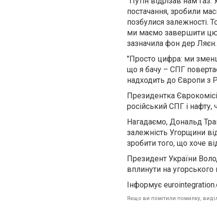
"Путін відрізав нам газ.
постачання, зробили мас
позбулися залежності. Т
ми маємо завершити цю р
зазначила фон дер Ляєн.
"Просто цифра: ми зменши
що я бачу – СПГ поверта
надходить до Європи з Ро
Президентка Єврокомісії
російський СПГ і нафту,
Нагадаємо, Дональд Тра
залежність Угорщини від
зробити того, що хоче в
Президент України Вол
вплинути на угорського 
Інформує eurointegration
Якщо ви помітили помилку, виділі