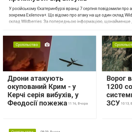
У російському Єкатеринбурзі вранці 7 серпня повідомили про а
зокрема Exilenova+. Що відомо про атаку на ще один склад Wild
склад Wildberries. За попередньою інформацією, щонайменше
посилення російської армії. Росіяни втікають зі складу після а...
Суспільство
Суспільс
Дрони атакують
Ворог 
окупований Крим - у
1200 со
Керчі серія вибухів, у
систем
Феодосії пожежа
ЗСУ
11:16,
Вчора
10:13,
Суспільство
08:09,
Вчора