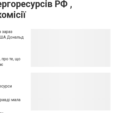
ргоресурсів РФ ,
омісії
 зараз
 США Дональд
 про те, що
ає
есурси
правді мала