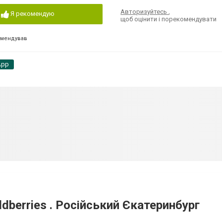
Авторизуйтесь
,
Я рекомендую
щоб оцінити і порекомендувати
омендував
App
dberries . Російський Єкатеринбург