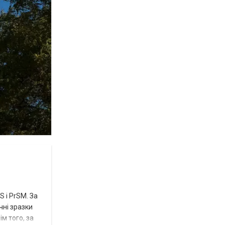
 і PrSM. За
чні зразки
м того, за