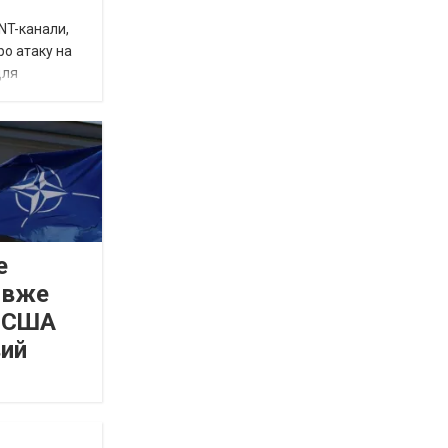
INT-канали,
ро атаку на
для
е
 вже
а США
вий