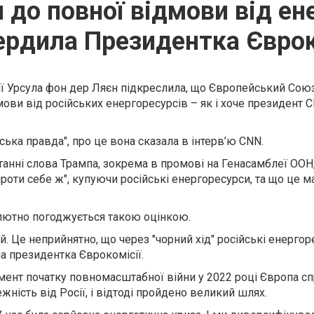
 до повної відмови від ене
ердила Президентка Єврок
ї Урсула фон дер Ляєн підкреслила, що Європейський Союз
мови від російських енергоресурсів – як і хоче президент
ька правда", про це вона сказала в інтерв’ю CNN.
анні слова Трампа, зокрема в промові на Генасамблеї ООН,
проти себе ж", купуючи російські енергоресурси, та що це м
олютно погоджується такою оцінкою.
. Це неприйнятно, що через "чорний хід" російські енергор
ла президентка Єврокомісії.
мент початку повномасштабної війни у 2022 році Європа с
жність від Росії, і відтоді пройдено великий шлях.