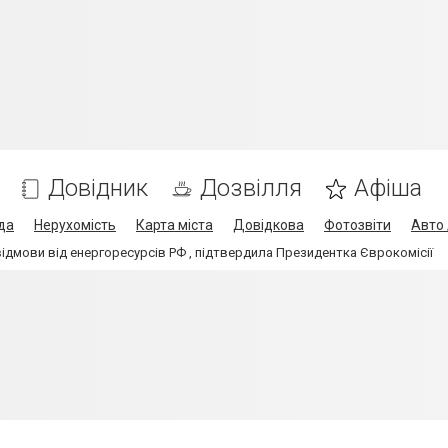
Довідник
Дозвілля
Афіша
да
Нерухомість
Карта міста
Довідкова
Фотозвіти
Авто 
ідмови від енергоресурсів РФ , підтвердила Президентка Єврокомісії