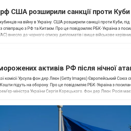
а рф США розширили санкції проти Куби
кубинців на війну в Україну. США розширили санкції проти Куби, пі
ез співпрацю з РФ та Китаєм. Про це повідомляє РБК-Україна з пос
AC) внесло до чорного списку дипломатів і вище військове керівни
аморожених активів РФ після нічної ата
ї комісії Урсула фон дер Ляєн (Getty Images) Європейський Союз 
ї. Кошти підуть на оборону. Про це повідомляє РБК-Україна з посила
рем'єр-міністра України Сергія Корецького. Фон дер Ляєн: Росія ма
.