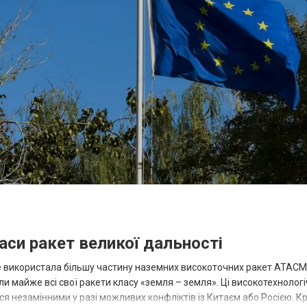
аси ракет великої дальності
вже використала більшу частину наземних високоточних ракет ATACMS
 майже всі свої ракети класу «земля – земля». Ці високотехнологі
незамінними у разі можливих конфліктів із Китаєм або Росією. Крі