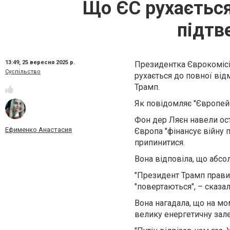
Що ЄС рухається
підтв
13:49,
25 вересня 2025 р.
Президентка Єврокомісі
Суспільство
рухається до повної від
Трамп.
Як повідомляє "Європейс
Фон дер Ляєн навели ост
Ефименко Анастасия
Європа "фінансує війну 
припинитися.
Вона відповіла, що абс
"Президент Трамп правий
"повертаються", – сказа
Вона нагадала, що на мо
велику енергетичну зале