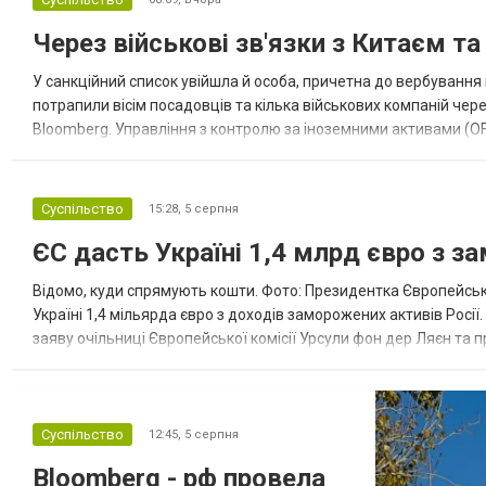
Через військові зв'язки з Китаєм т
У санкційний список увійшла й особа, причетна до вербування 
потрапили вісім посадовців та кілька військових компаній чер
Bloomberg. Управління з контролю за іноземними активами (OF
Зокрема, під обмеження потрапили військовий аташе Ку...
Суспільство
15:28,
5 серпня
ЄС дасть Україні 1,4 млрд євро з з
Відомо, куди спрямують кошти. Фото: Президентка Європейсько
Україні 1,4 мільярда євро з доходів заморожених активів Росі
заяву очільниці Європейської комісії Урсули фон дер Ляєн та п
за руйнування Урсула фон дер Ляєн заявила, що ЄС надасть У..
Суспільство
12:45,
5 серпня
Bloomberg - рф провела