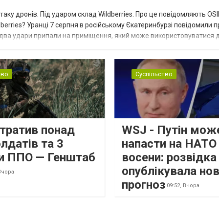
таку дронів. Під ударом склад Wildberries. Про це повідомляють OS
berries? Уранці 7 серпня в російському Єкатеринбурзі повідомили п
 два удари припали на приміщення, який може використовуватися 
тво
Суспільство
втратив понад
WSJ - Путін мож
лдатів та 3
напасти на НАТО
и ППО — Генштаб
восени: розвідк
опублікувала но
Вчора
прогноз
09:52,
Вчора