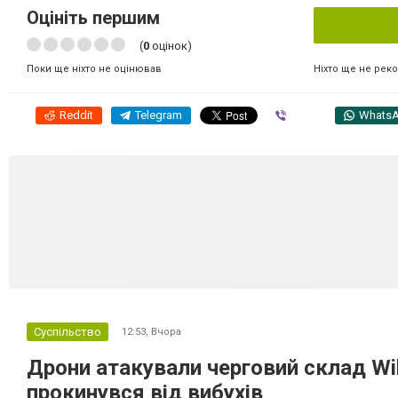
Оцініть першим
(
0
оцінок)
Ніхто ще не рек
Поки ще ніхто не оцінював
Reddit
Telegram
Viber
Whats
Суспільство
12:53,
Вчора
Дрони атакували черговий склад Wil
прокинувся від вибухів