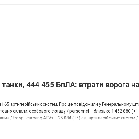
 танки, 444 455 БпЛА: втрати ворога на
ів і 65 артилерійських систем. Про це повідомили у Генеральному шт
овно склали: особового складу / personnel – близько 1 452 880 (+1 1
ин / troop–carrying AFVs – 25 084 (+5) од. артилерійських систем / a