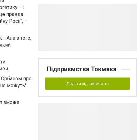
ли
гетику – і
 це правда –
у Росії", –
. Але з того,
 який
ати
Підприємства Токмака
тиви.
м Орбаном про
Додати підприємство
"не можуть"
мп зможе