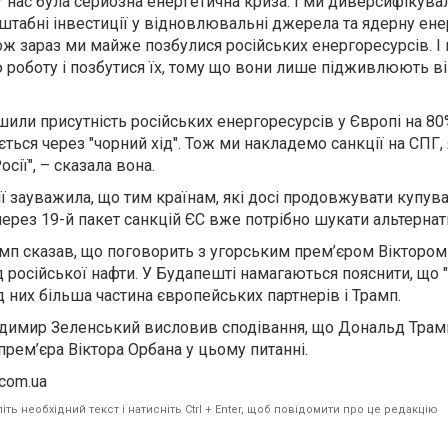
 У нас була серйозна енергетична криза. І ми диверсифікува
штабні інвестиції у відновлювальні джерела та ядерну енер
ож зараз ми майже позбулися російських енергоресурсів. І
оботу і позбутися їх, тому що вони лише підживлюють війн
ли присутність російських енергоресурсів у Європі на 80%..
ється через "чорний хід". Тож ми накладемо санкції на СПГ,
сії", – сказала вона.
 зауважила, що тим країнам, які досі продовжувати купув
 через 19-й пакет санкцій ЄС вже потрібно шукати альтерна
мп сказав, що поговорить з угорським прем’єром Вікторо
 російської нафти. У Будапешті намагаються пояснити, що 
ід них більша частина європейських партнерів і Трамп.
одимир Зеленський висловив сподівання, що Дональд Тра
прем’єра Віктора Орбана у цьому питанні.
.com.ua
ть необхідний текст і натисніть Ctrl + Enter, щоб повідомити про це редакцію