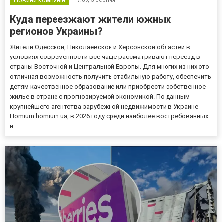
Новини компаній
17:09,
3 серпня
Куда переезжают жители южных
регионов Украины?
Жители Одесской, Николаевской и Херсонской областей в
условиях современности все чаще рассматривают переезд в
страны Восточной и Центральной Европы. Для многих из них это
отличная возможность получить стабильную работу, обеспечить
детям качественное образование или приобрести собственное
жилье в стране с прогнозируемой экономикой. По данным
крупнейшего агентства зарубежной недвижимости в Украине
Homium homium.ua, в 2026 году среди наиболее востребованных
н...