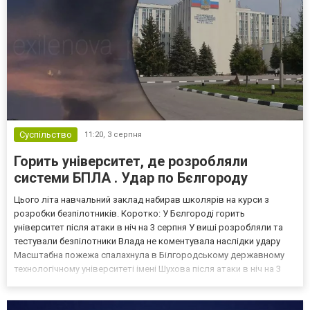
Суспільство
11:20,
3 серпня
Горить університет, де розробляли
системи БПЛА . Удар по Бєлгороду
Цього літа навчальний заклад набирав школярів на курси з
розробки безпілотників. Коротко: У Бєлгороді горить
університет після атаки в ніч на 3 серпня У виші розробляли та
тестували безпілотники Влада не коментувала наслідки удару
Масштабна пожежа спалахнула в Білгородському державному
технологічному університеті імені Шухова після атаки в ніч на 3
серпня - у цьому закладі розробляли та тестували безпілотники.
Як пише російський Telegram-канал Astra, наслі...