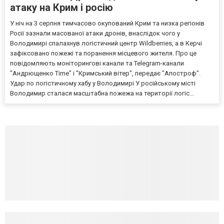
атаку на Крим і росію
У ніч на 3 серпня тимчасово окупований Крим та низка регіонів
Росії зазнали масованої атаки дронів, внаслідок чого у
Володимирі спалахнув логістичний центр Wildberries, а в Керчі
зафіксовано пожежі та поранення місцевого жителя. Про це
повідомляють моніторингові канали та Telegram-канали
"Андрющенко Time" і "Кримський вітер", передає "Апостроф".
Удар по логістичному хабу у Володимирі У російському місті
Володимир сталася масштабна пожежа на території логіс...