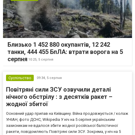
Близько 1 452 880 окупантів, 12 242
танки, 444 455 БпЛА: втрати ворога на 5
серпня
10:25,
5 серпня
Суспільство
09:34,
5 серпня
Повітряні сили ЗСУ озвучили деталі
нічного обстрілу : з десятків ракет –
жодної збитої
Основний удар припав на Київщину. Війна продовжується / колаж
УНІАН, фото ДСНС, Wikipedia У ніч на 5 серпня українським
захисникам не вдалося збити жодної російської балістичної
ракети, повідомляють Повітряні сили ЗСУ. Зокрема, у ніч на 5