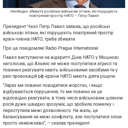
Необхідно збивати російські військові літаки, які порушують
повітряний простір НАТО – Петр Павел
Президент Чехії Петр Павел заявив, що російські
військові літаки, які порушують повітряний простір
країн-членів НАТО, треба збивати.
Про це повідомляє Radio Prague International.
Павел виступаючи на відкритті Днів НАТО у Мошнові
наголосив, що Альянс не може поступатися агресії та
повинен реагувати навіть військовими засобами та у
разі провокацій рф країни НАТО мають діяти рішуче.
"Зараз ми повинні поводитися жорстко, і якщо
відбуваються порушення, то ми повинні на це
відповідно реагувати, в тому числі військовим шляхом.
росія дуже швидко зрозуміє, що зробила помилку і
переступила межі дозволеного. На жаль, це
балансування на межі конфлікту, але поступатися злом
просто неможливо", – сказав президент.