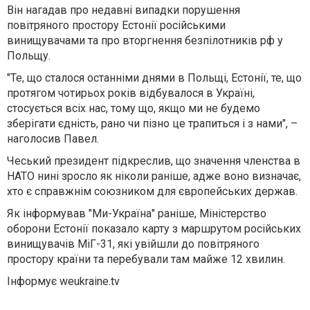
Він нагадав про недавні випадки порушення
повітряного простору Естонії російськими
винищувачами та про вторгнення безпілотників рф у
Польщу.
"Те, що сталося останніми днями в Польщі, Естонії, те, що
протягом чотирьох років відбувалося в Україні,
стосується всіх нас, тому що, якщо ми не будемо
зберігати єдність, рано чи пізно це трапиться і з нами", –
наголосив Павел.
Чеський президент підкреслив, що значення членства в
НАТО нині зросло як ніколи раніше, адже воно визначає,
хто є справжнім союзником для європейських держав.
Як інформував "Ми-Україна" раніше, Міністерство
оборони Естонії показало карту з маршрутом російських
винищувачів МіГ-31, які увійшли до повітряного
простору країни та перебували там майже 12 хвилин.
Інформує weukraine.tv