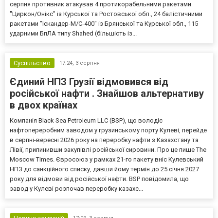
серпня противник атакував 4 протикорабельними ракетами
"Циркон/Онікс" із Курської та Ростовської обл., 24 балістичними
ракетами "Іскандер-М/С-400" із Брянської та Курської обл., 115
ударними БпЛА типу Shahed (більшість із...
Суспільство
17:24,
3 серпня
Єдиний НПЗ Грузії відмовився від
російської нафти . Знайшов альтернативу
в двох країнах
Компанія Black Sea Petroleum LLC (BSP), що володіє
нафтопереробним заводом у грузинському порту Кулеві, перейде
в серпні-вересні 2026 року на переробку нафти з Казахстану та
Лівії, припинивши закупівлі російської сировини. Про це пише The
Moscow Times. Євросоюз у рамках 21-го пакету вніс Кулевський
НПЗ до санкційного списку, давши йому термін до 25 січня 2027
року для відмови від російської нафти. BSP повідомила, що
завод у Кулеві розпочав переробку казахс...