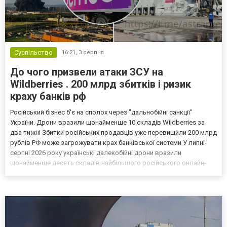
Суспільство
16:21,
3 серпня
До чого призвели атаки ЗСУ на
Wildberries . 200 млрд збитків і ризик
краху банків рф
Російський бізнес б'є на сполох через "дальнобійні санкції"
України. Дрони вразили щонайменше 10 складів Wildberries за
два тижні Збитки російських продавців уже перевищили 200 млрд
рублів РФ може загрожувати крах банківської системи У липні-
серпні 2026 року українські далекобійні дрони вразили
щонайменше десять складів найбільшого російського онлайн-
рітейлера Wildberries, спровокувавши масштабні пожежі. Поки
Кремль заперечує роль компанії в постачанні тов...