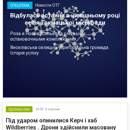
Новости ОТГ
СПЕЦТЕМА
Відбулась остання в нинішньому році
сесія Токмацької міськради
Роза и Нововасильевка с новыми
остановочными комплексами
Веселівська селищна територіальна громада.
Історія успіху
Суспільство
10:37,
3 серпня
Під ударом опинилися Керч і хаб
Wildberries . Дрони здійснили масовану