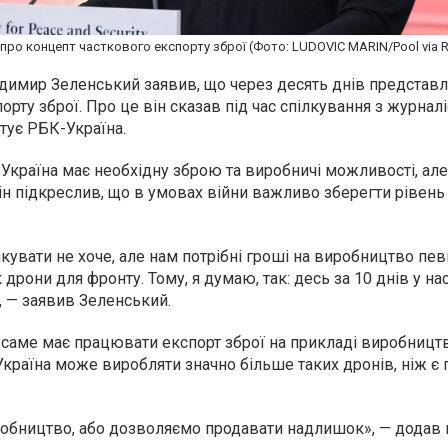
про концепт часткового експорту зброї (Фото: LUDOVIC MARIN/Pool via 
димир Зеленський заявив, що через десять днів представл
рту зброї. Про це він сказав під час спілкування з журнал
итує РБК-Україна.
Україна має необхідну зброю та виробничі можливості, але
ін підкреслив, що в умовах війни важливо зберегти рівень
зикувати не хоче, але нам потрібні гроші на виробництво пе
к дрони для фронту. Тому, я думаю, так: десь за 10 днів у на
, — заявив Зеленський.
к саме має працювати експорт зброї на прикладі виробницт
 Україна може виробляти значно більше таких дронів, ніж є
бництво, або дозволяємо продавати надлишок», — додав в