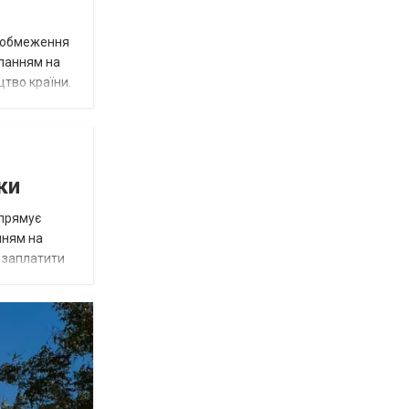
д обмеження
иланням на
цтво країни.
ки
спрямує
нням на
є заплатити