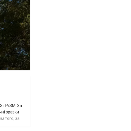
 і PrSM. За
чні зразки
м того, за