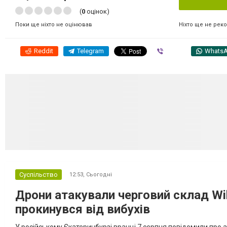
(
0
оцінок)
Ніхто ще не рек
Поки ще ніхто не оцінював
Reddit
Telegram
Viber
Whats
Суспільство
12:53,
Сьогодні
Дрони атакували черговий склад Wil
прокинувся від вибухів