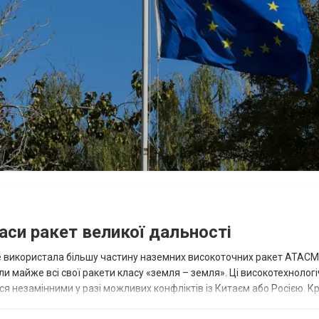
аси ракет великої дальності
вже використала більшу частину наземних високоточних ракет ATACMS
 майже всі свої ракети класу «земля – земля». Ці високотехнологі
незамінними у разі можливих конфліктів із Китаєм або Росією. Крі