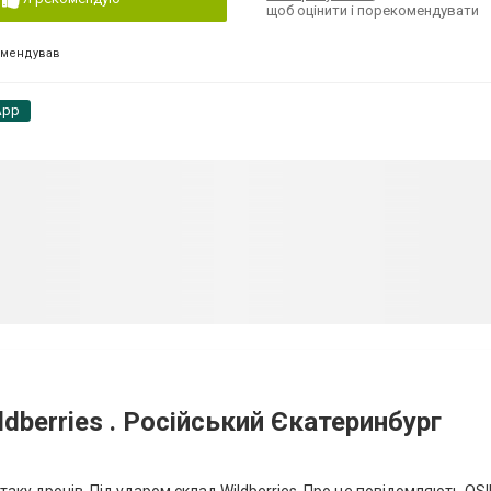
щоб оцінити і порекомендувати
омендував
App
dberries . Російський Єкатеринбург