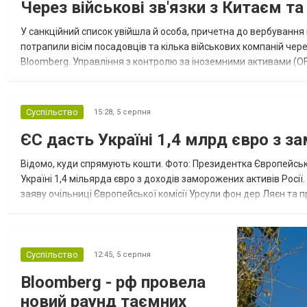
Через військові зв'язки з Китаєм т
У санкційний список увійшла й особа, причетна до вербування 
потрапили вісім посадовців та кілька військових компаній чер
Bloomberg. Управління з контролю за іноземними активами (OF
Зокрема, під обмеження потрапили військовий аташе Ку...
Суспільство
15:28,
5 серпня
ЄС дасть Україні 1,4 млрд євро з з
Відомо, куди спрямують кошти. Фото: Президентка Європейсько
Україні 1,4 мільярда євро з доходів заморожених активів Росі
заяву очільниці Європейської комісії Урсули фон дер Ляєн та п
за руйнування Урсула фон дер Ляєн заявила, що ЄС надасть У..
Суспільство
12:45,
5 серпня
Bloomberg - рф провела
новий раунд таємних