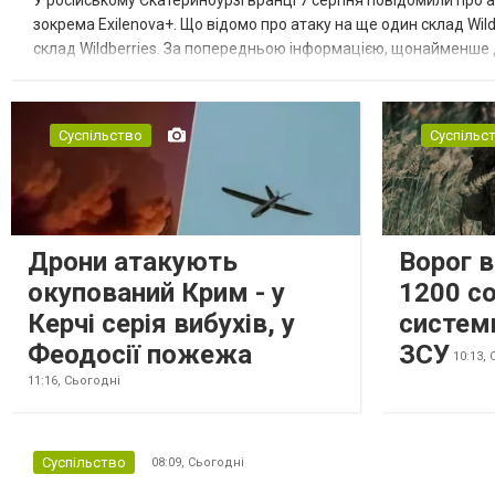
У російському Єкатеринбурзі вранці 7 серпня повідомили про а
зокрема Exilenova+. Що відомо про атаку на ще один склад Wild
склад Wildberries. За попередньою інформацією, щонайменше
посилення російської армії. Росіяни втікають зі складу після а...
Суспільство
Суспільс
Дрони атакують
Ворог 
окупований Крим - у
1200 со
Керчі серія вибухів, у
систем
Феодосії пожежа
ЗСУ
10:13,
11:16,
Сьогодні
Суспільство
08:09,
Сьогодні