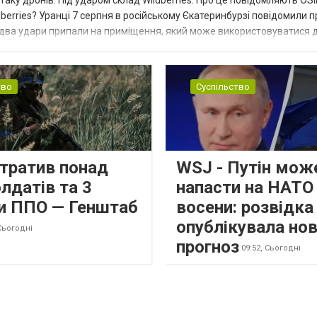
таку дронів. Під ударом склад Wildberries. Про це повідомляють OS
berries? Уранці 7 серпня в російському Єкатеринбурзі повідомили п
 два удари припали на приміщення, який може використовуватися 
тво
Суспільство
втратив понад
WSJ - Путін мож
лдатів та 3
напасти на НАТО
и ППО — Генштаб
восени: розвідк
опублікувала но
Сьогодні
прогноз
09:52,
Сьогодні