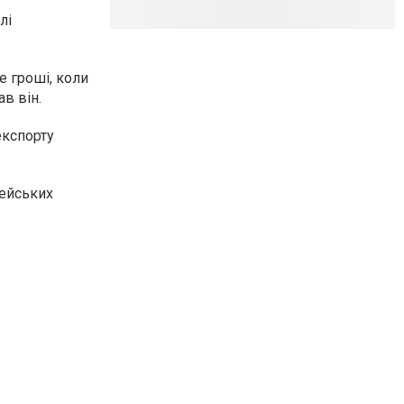
лі
е гроші, коли
в він.
експорту
пейських