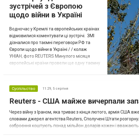
зустрічей з Європою
щодо війни в Україні
Водночас у Кремлі та європейських країнах
відмовилися коментувати ці зустрічі. ЗМІ
дізналися про таємні переговори РФ та
Європи щодо війни в Україні / / колаж
УНІАН, фото REUTERS Минулого місяця
європейські країни провели ще одну таємну
зустріч з представниками РФ щодо
завершення війни в Україні. Про це
повідомляє Bloomberg. За даними видання,
Суспільство
11:29,
5 серпня
зі сторони Європи до цих переговорів
долучилися колишні високопосадовці
Reuters - США майже вичерпали зап
Великої Британії, Франції, Німеччини та Р...
Через війну з Іраном, яка триває з кінця лютого, армія США 
словами джерел агентства Reuters, Сполучені Штати розгорнули
озброєння коштують понад мільйон доларів кожен і вважаються 
даними іншого джерела, США також запустили майже полов...