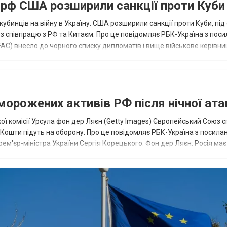
а рф США розширили санкції проти Куби
кубинців на війну в Україну. США розширили санкції проти Куби, пі
ез співпрацю з РФ та Китаєм. Про це повідомляє РБК-Україна з пос
AC) внесло до чорного списку дипломатів і вище військове керівни
аморожених активів РФ після нічної ата
ї комісії Урсула фон дер Ляєн (Getty Images) Європейський Союз 
ї. Кошти підуть на оборону. Про це повідомляє РБК-Україна з посила
рем'єр-міністра України Сергія Корецького. Фон дер Ляєн: Росія ма
.