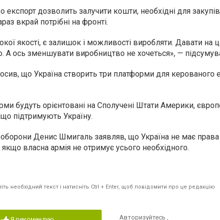
 експорт дозволить залучити кошти, необхідні для закупів
араз вкрай потрібні на фронті.
окої якості, є залишок і можливості виробляти. Давати на ц
о. А ось зменшувати виробництво не хочеться», — підсумува
осив, що Україна створить три платформи для керованого 
рми будуть орієнтовані на Сполучені Штати Америки, євро
, що підтримують Україну.
р оборони Денис Шмигаль заявляв, що Україна не має права
 якщо власна армія не отримує усього необхідного.
ть необхідний текст і натисніть Ctrl + Enter, щоб повідомити про це редакцію
Авторизуйтесь
,
Я рекомендую