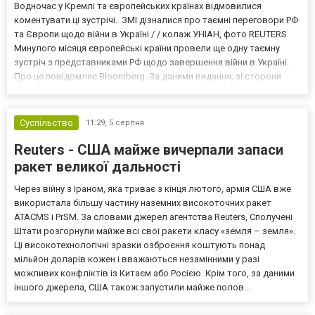
Водночас у Кремлі та європейських країнах відмовилися
коментувати ці зустрічі. ЗМІ дізналися про таємні переговори РФ
та Європи щодо війни в Україні / / колаж УНІАН, фото REUTERS
Минулого місяця європейські країни провели ще одну таємну
зустріч з представниками РФ щодо завершення війни в Україні.
Про це повідомляє Bloomberg. За даними видання, зі сторони
Європи до цих переговорів долучилися колишні
високопосадовці Великої Британії, Франції, Німеччини та Р...
Суспільство
11:29,
5 серпня
Reuters - США майже вичерпали запаси
ракет великої дальності
Через війну з Іраном, яка триває з кінця лютого, армія США вже
використала більшу частину наземних високоточних ракет
ATACMS і PrSM. За словами джерел агентства Reuters, Сполучені
Штати розгорнули майже всі свої ракети класу «земля – земля».
Ці високотехнологічні зразки озброєння коштують понад
мільйон доларів кожен і вважаються незамінними у разі
можливих конфліктів із Китаєм або Росією. Крім того, за даними
іншого джерела, США також запустили майже полов...