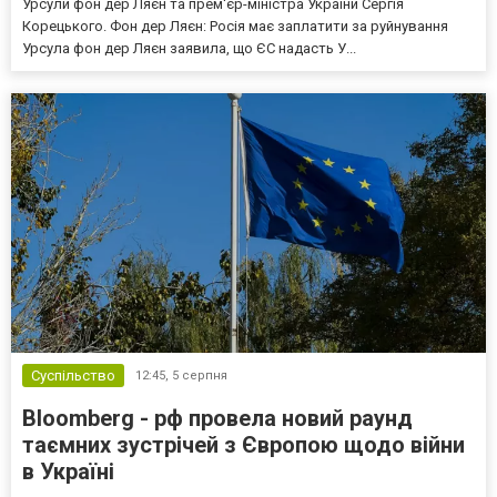
Урсули фон дер Ляєн та прем'єр-міністра України Сергія
Корецького. Фон дер Ляєн: Росія має заплатити за руйнування
Урсула фон дер Ляєн заявила, що ЄС надасть У...
Суспільство
12:45,
5 серпня
Bloomberg - рф провела новий раунд
таємних зустрічей з Європою щодо війни
в Україні