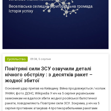
Веселівська селищна територіальна громада.
Історія успіху
Суспільство
09:34,
5 серпня
Повітряні сили ЗСУ озвучили деталі
нічного обстрілу : з десятків ракет –
жодної збитої
Основний удар припав на Київщину. Війна продовжується / колаж
УНІАН, фото ДСНС, Wikipedia У ніч на 5 серпня українським
захисникам не вдалося збити жодної російської балістичної
ракети, повідомляють Повітряні сили ЗСУ. Зокрема, у ніч на 5
серпня противник атакував 4 протикорабельними ракетами