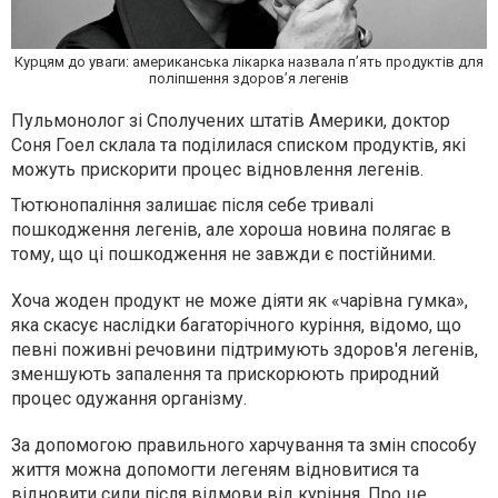
Курцям до уваги: американська лікарка назвала п’ять продуктів для
поліпшення здоров’я легенів
Пульмонолог зі Сполучених штатів Америки, доктор
Соня Гоел склала та поділилася списком продуктів, які
можуть прискорити процес відновлення легенів.
Тютюнопаління залишає після себе тривалі
пошкодження легенів, але хороша новина полягає в
тому, що ці пошкодження не завжди є постійними.
Хоча жоден продукт не може діяти як «чарівна гумка»,
яка скасує наслідки багаторічного куріння, відомо, що
певні поживні речовини підтримують здоров'я легенів,
зменшують запалення та прискорюють природний
процес одужання організму.
За допомогою правильного харчування та змін способу
життя можна допомогти легеням відновитися та
відновити сили після відмови від куріння. Про це