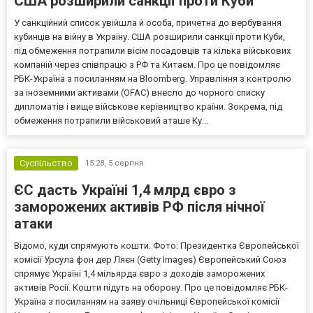
США розширили санкції проти Куби
У санкційний список увійшла й особа, причетна до вербування
кубинців на війну в Україну. США розширили санкції проти Куби,
під обмеження потрапили вісім посадовців та кілька військових
компаній через співпрацю з РФ та Китаєм. Про це повідомляє
РБК-Україна з посиланням на Bloomberg. Управління з контролю
за іноземними активами (OFAC) внесло до чорного списку
дипломатів і вище військове керівництво країни. Зокрема, під
обмеження потрапили військовий аташе Ку...
Суспільство
15:28,
5 серпня
ЄС дасть Україні 1,4 млрд євро з
заморожених активів РФ після нічної
атаки
Відомо, куди спрямують кошти. Фото: Президентка Європейської
комісії Урсула фон дер Ляєн (Getty Images) Європейський Союз
спрямує Україні 1,4 мільярда євро з доходів заморожених
активів Росії. Кошти підуть на оборону. Про це повідомляє РБК-
Україна з посиланням на заяву очільниці Європейської комісії