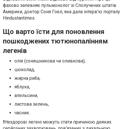
фахово запевняє пульмонолог зі Сполучених штатів
Америки, доктор Соня Гоел, яка дала інтерв'ю порталу
Нindustantimes.
Що варто їсти для поновлення
пошкоджених тютюнопалінням
легенів
олія (соняшникова чи оливкова),
шоколад,
жирна риба,
яблука,
апельсини,
листова зелень,
часник.
❗️Нездорові легені можуть стати причиною деяких
серйозних захворювань, пов’язаних з дихальною