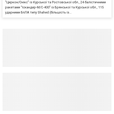
"Циркон/Онікс" із Курської та Ростовської обл., 24 балістичними
ракетами "Іскандер-М/С-400" із Брянської та Курської обл., 115
ударними БпЛА типу Shahed (більшість із...