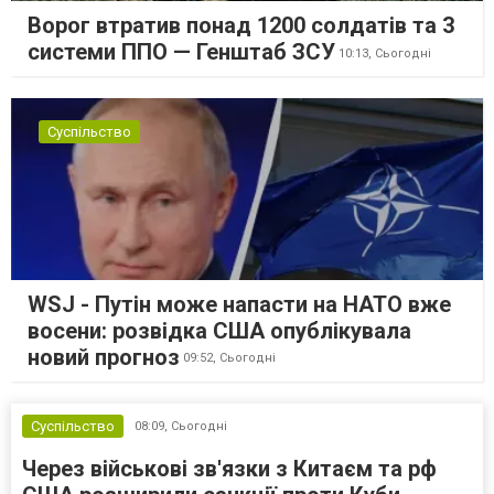
Ворог втратив понад 1200 солдатів та 3
системи ППО — Генштаб ЗСУ
10:13,
Сьогодні
Суспільство
WSJ - Путін може напасти на НАТО вже
восени: розвідка США опублікувала
новий прогноз
09:52,
Сьогодні
Суспільство
08:09,
Сьогодні
Через військові зв'язки з Китаєм та рф