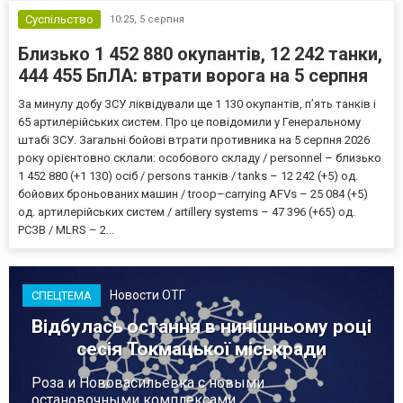
Суспільство
10:25,
5 серпня
Близько 1 452 880 окупантів, 12 242 танки,
444 455 БпЛА: втрати ворога на 5 серпня
За минулу добу ЗСУ ліквідували ще 1 130 окупантів, пʼять танків і
65 артилерійських систем. Про це повідомили у Генеральному
штабі ЗСУ. Загальні бойові втрати противника на 5 серпня 2026
року орієнтовно склали: особового складу / personnel – близько
1 452 880 (+1 130) осіб / persons танків / tanks – 12 242 (+5) од.
бойових броньованих машин / troop–carrying AFVs – 25 084 (+5)
од. артилерійських систем / artillery systems – 47 396 (+65) од.
РСЗВ / MLRS – 2...
Новости ОТГ
СПЕЦТЕМА
Відбулась остання в нинішньому році
сесія Токмацької міськради
Роза и Нововасильевка с новыми
остановочными комплексами