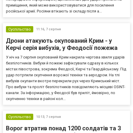
приміщення, який може використовуватися для посилення
російської армії. Росіяни втікають зі складу після а...
Суспільство
11:16,
7 серпня
Дрони атакують окупований Крим - у
Керчі серія вибухів, у Феодосії пожежа
У ніч на 7 серпня окупований Крим накрила чергова хвиля ударів
безпілотників. Вибухи й пожежі зафіксували одразу в кількох
містах півострова, зокрема Феодосії, Керчі та Гвардійському. Під
удар потрпили скупчення ворожої техніки та аеродром. На тлі
вибухів окупанти вкотре перекрили рух через Кримський міст.
Про вибухи та проліт безпілотників повідомляють місцеві OSINT-
канали. За інформацією, у Феодосії був приліт, ймовірно, по
скупченню техніки в районі кол...
Суспільство
10:13,
7 серпня
Ворог втратив понад 1200 солдатів та 3