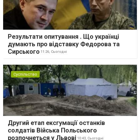
Результати опитування . Що українці
думають про відставку Федорова та
Сирського
11:26,
Сьогодні
Суспільство
Другий етап ексгумації останків
солдатів Війська Польського
розпочнеться у Львові
10:43,
Сьогодні