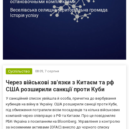
остановочными комплексами
Веселівська селищна територіальна громада.
Історія успіху
Суспільство
08:09,
7 серпня
Через військові зв'язки з Китаєм та рф
США розширили санкції проти Куби
У санкційний список увійшла й особа, причетна до вербування
кубинців на війну в Україну. США розширили санкції проти Куби,
під обмеження потрапили вісім посадовців та кілька військових
компаній через співпрацю з РФ та Китаєм. Про це повідомляє
РБК-Україна з посиланням на Bloomberg. Управління з контролю
за іноземними активами (OFAC) внесло до чорного списку