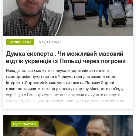
Суспільство
15:17,
Сьогодні
Думка експерта . Чи можливий масовий
відтік українців із Польщі через погроми
Напади поляків можуть спонукати українців активніше
самоорганізовуватися та об’єднуватися для захисту своїх
інтересів. Єврокомісія має чинити тиск на Польщу Європі
вдавалося чинити тиск на угорську сторону Масового від'їзду
українців з Польщі через останні погроми очікувати не варто.
Однак подібні інциденти можуть спонукати українців активніше
самоорганізовуватися та об’єднуватися для захисту своїх
інтересів. Таку думку висловив директор Центру досліджень...
Суспільство