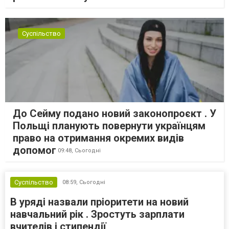
Суспільство
До Сейму подано новий законопроєкт . У
Польщі планують повернути українцям
право на отримання окремих видів
допомог
09:48,
Сьогодні
Суспільство
08:59,
Сьогодні
В уряді назвали пріоритети на новий
навчальний рік . Зростуть зарплати
вчителів і стипендії