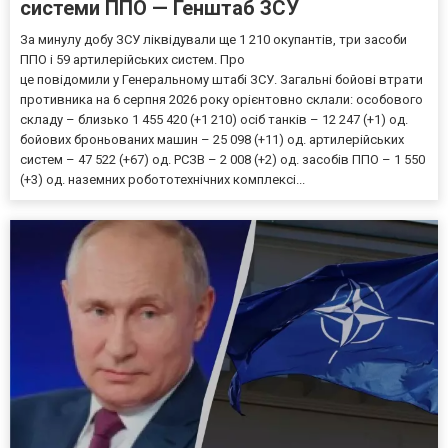
системи ППО — Генштаб ЗСУ
За минулу добу ЗСУ ліквідували ще 1 210 окупантів, три засоби
ППО і 59 артилерійських систем. Про
це повідомили у Генеральному штабі ЗСУ. Загальні бойові втрати
противника на 6 серпня 2026 року орієнтовно склали: особового
складу – близько 1 455 420 (+1 210) осіб танків – 12 247 (+1) од.
бойових броньованих машин – 25 098 (+11) од. артилерійських
систем – 47 522 (+67) од. РСЗВ – 2 008 (+2) од. засобів ППО – 1 550
(+3) од. наземних робототехнічних комплексі...