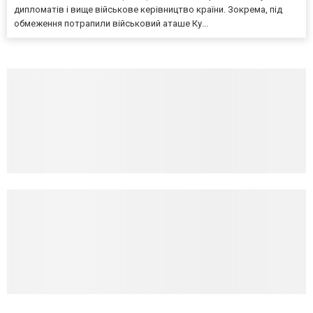
дипломатів і вище військове керівництво країни. Зокрема, під
обмеження потрапили військовий аташе Ку...