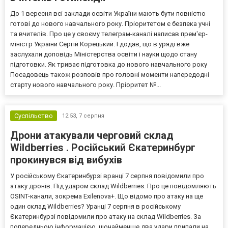
До 1 вересня всі заклади освіти України мають бути повністю
готові до нового навчального року. Пріоритетом є безпека учні
та вчителів. Про це у своєму телеграм-каналі написав прем'єр-
міністр України Сергій Корецький. І додав, що в уряді вже
заслухали доповідь Міністерства освіти і науки щодо стану
підготовки. Як триває підготовка до нового навчального року
Посадовець також розповів про головні моменти напередодні
старту нового навчального року. Пріоритет №...
Суспільство
12:53,
7 серпня
Дрони атакували черговий склад
Wildberries . Російський Єкатеринбург
прокинувся від вибухів
У російському Єкатеринбурзі вранці 7 серпня повідомили про
атаку дронів. Під ударом склад Wildberries. Про це повідомляють
OSINT-канали, зокрема Exilenova+. Що відомо про атаку на ще
один склад Wildberries? Уранці 7 серпня в російському
Єкатеринбурзі повідомили про атаку на склад Wildberries. За
попередньою інформацією, щонайменше два удари припали на