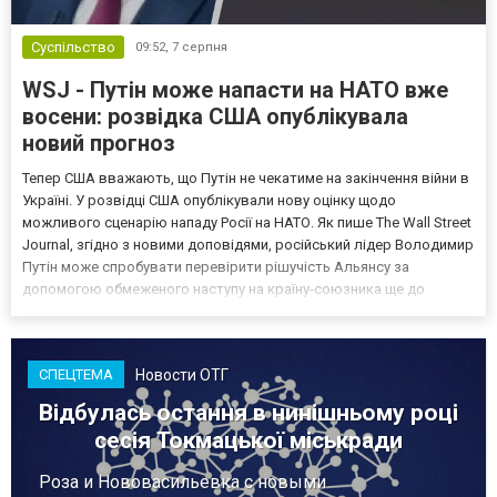
Суспільство
09:52,
7 серпня
WSJ - Путін може напасти на НАТО вже
восени: розвідка США опублікувала
новий прогноз
Тепер США вважають, що Путін не чекатиме на закінчення війни в
Україні. У розвідці США опублікували нову оцінку щодо
можливого сценарію нападу Росії на НАТО. Як пише The Wall Street
Journal, згідно з новими доповідями, російський лідер Володимир
Путін може спробувати перевірити рішучість Альянсу за
допомогою обмеженого наступу на країну-союзника ще до
закінчення війни в Україні. Ці нові оцінки з’явилися на тлі нестачі
деяких критично важливих боєприпасів,...
Новости ОТГ
СПЕЦТЕМА
Відбулась остання в нинішньому році
сесія Токмацької міськради
Роза и Нововасильевка с новыми