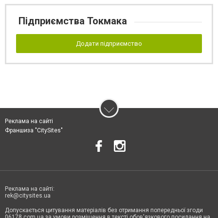
Підприємства Токмака
Додати підприємство
Реклама на сайті
Франшиза "CitySites"
Реклама на сайті:
rek@citysites.ua
Допускається цитування матеріалів без отримання попередньої згоди
06178.com.ua за умови розміщення в тексті обов'язкового посилання на