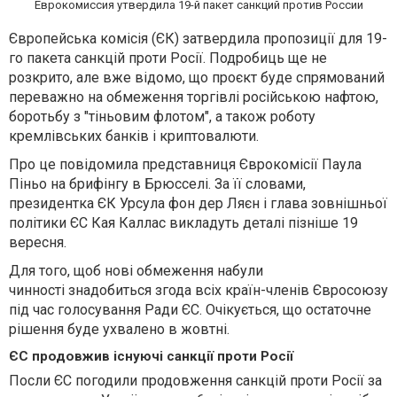
Еврокомиссия утвердила 19-й пакет санкций против России
Європейська комісія (ЄК) затвердила пропозиції для 19-
го пакета санкцій проти Росії. Подробиць ще не
розкрито, але вже відомо, що проєкт буде спрямований
переважно на обмеження торгівлі російською нафтою,
боротьбу з "тіньовим флотом", а також роботу
кремлівських банків і криптовалюти.
Про це повідомила представниця Єврокомісії Паула
Піньо на брифінгу в Брюсселі. За її словами,
президентка ЄК Урсула фон дер Ляєн і глава зовнішньої
політики ЄС Кая Каллас викладуть деталі пізніше 19
вересня.
Для того, щоб нові обмеження набули
чинності знадобиться згода всіх країн-членів Євросоюзу
під час голосування Ради ЄС. Очікується, що остаточне
рішення буде ухвалено в жовтні.
ЄС продовжив існуючі санкції проти Росії
Посли ЄС погодили продовження санкцій проти Росії за