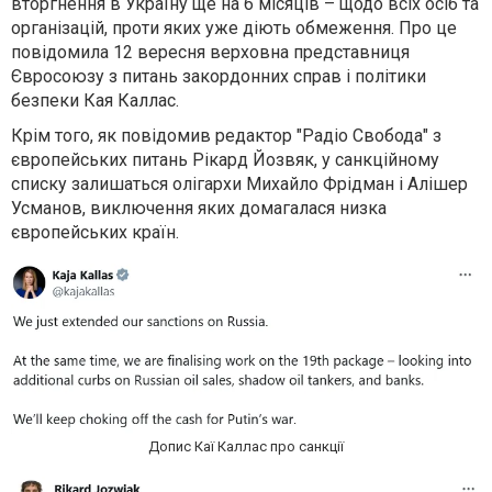
вторгнення в Україну ще на 6 місяців – щодо всіх осіб та
організацій, проти яких уже діють обмеження. Про це
повідомила 12 вересня верховна представниця
Євросоюзу з питань закордонних справ і політики
безпеки Кая Каллас.
Крім того, як повідомив редактор "Радіо Свобода" з
європейських питань Рікард Йозвяк, у санкційному
списку залишаться олігархи Михайло Фрідман і Алішер
Усманов, виключення яких домагалася низка
європейських країн.
Допис Каї Каллас про санкції