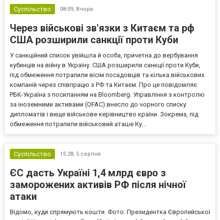
Суспільство
08:09,
Вчора
Через військові зв'язки з Китаєм та рф
США розширили санкції проти Куби
У санкційний список увійшла й особа, причетна до вербування
кубинців на війну в Україну. США розширили санкції проти Куби,
під обмеження потрапили вісім посадовців та кілька військових
компаній через співпрацю з РФ та Китаєм. Про це повідомляє
РБК-Україна з посиланням на Bloomberg. Управління з контролю
за іноземними активами (OFAC) внесло до чорного списку
дипломатів і вище військове керівництво країни. Зокрема, під
обмеження потрапили військовий аташе Ку...
Суспільство
15:28,
5 серпня
ЄС дасть Україні 1,4 млрд євро з
заморожених активів РФ після нічної
атаки
Відомо, куди спрямують кошти. Фото: Президентка Європейської