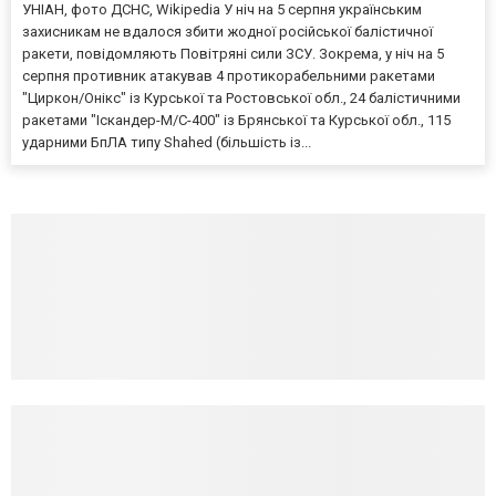
УНІАН, фото ДСНС, Wikipedia У ніч на 5 серпня українським
захисникам не вдалося збити жодної російської балістичної
ракети, повідомляють Повітряні сили ЗСУ. Зокрема, у ніч на 5
серпня противник атакував 4 протикорабельними ракетами
"Циркон/Онікс" із Курської та Ростовської обл., 24 балістичними
ракетами "Іскандер-М/С-400" із Брянської та Курської обл., 115
ударними БпЛА типу Shahed (більшість із...