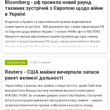
Bloomberg - рф провела новий раунд
таємних зустрічей з Європою щодо війни
в Україні
Водночас у Кремлі та європейських країнах відмовилися
коментувати ці зустрічі. ЗМІ дізналися про таємні переговори РФ
та Європи щодо війни в Україні / / колаж УНІАН, фото REUTERS
Минулого місяця європейські країни провели ще одну таємну
зустріч з представниками РФ щодо завершення війни в Україні.
Про це повідомляє Bloomberg. За даними видання, зі сторони
Європи до цих переговорів долучилися колишні
високопосадовці Великої Британії, Франції, Німеччини та Р...
Суспільство
11:29,
5 серпня
Reuters - США майже вичерпали запаси
ракет великої дальності
Через війну з Іраном, яка триває з кінця лютого, армія США вже
використала більшу частину наземних високоточних ракет
ATACMS і PrSM. За словами джерел агентства Reuters, Сполучені
Штати розгорнули майже всі свої ракети класу «земля – земля».
Ці високотехнологічні зразки озброєння коштують понад