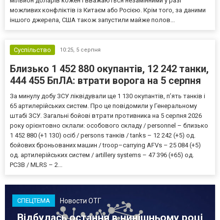
мільйон доларів кожен і вважаються незамінними у разі
можливих конфліктів із Китаєм або Росією. Крім того, за даними
іншого джерела, США також запустили майже полов...
Суспільство
10:25,
5 серпня
Близько 1 452 880 окупантів, 12 242 танки,
444 455 БпЛА: втрати ворога на 5 серпня
За минулу добу ЗСУ ліквідували ще 1 130 окупантів, пʼять танків і
65 артилерійських систем. Про це повідомили у Генеральному
штабі ЗСУ. Загальні бойові втрати противника на 5 серпня 2026
року орієнтовно склали: особового складу / personnel – близько
1 452 880 (+1 130) осіб / persons танків / tanks – 12 242 (+5) од.
бойових броньованих машин / troop–carrying AFVs – 25 084 (+5)
од. артилерійських систем / artillery systems – 47 396 (+65) од.
РСЗВ / MLRS – 2...
Новости ОТГ
СПЕЦТЕМА
Відбулась остання в нинішньому році