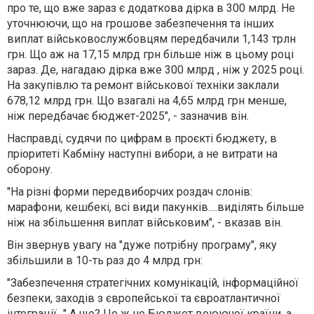
про те, що вже зараз є додаткова дірка в 300 млрд. Не
уточнюючи, що на грошове забезпечення та інших
виплат військовослужбовцям передбачили 1,143 трлн
грн. Що аж на 17,15 млрд грн більше ніж в цьому році
зараз. Де, нагадаю дірка вже 300 млрд , ніж у 2025 році.
На закупівлю та ремонт військової техніки заклали
678,12 млрд грн. Що взагалі на 4,65 млрд грн менше,
ніж передбачає бюджет-2025", - зазначив він.
Насправді, судячи по цифрам в проєкті бюджету, в
пріоритеті Кабміну наступні вибори, а не витрати на
оборону.
"На різні форми передвиборчих роздач слонів:
марафони, кешбекі, всі види пакунків….виділять більше
ніж на збільшення виплат військовим", - вказав він.
Він звернув увагу на "дуже потрібну програму", яку
збільшили в 10-ть раз до 4 млрд грн:
"Забезпечення стратегічних комунікацій, інформаційної
безпеки, заходів з європейської та євроатлантичної
інтеграції…" А що? Це ж не Бюджет воюючої країни, а