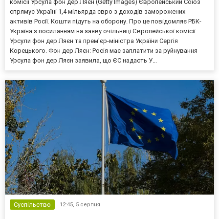
комісії Урсула фон дер Ляєн (Getty Images) Європейський Союз
спрямує Україні 1,4 мільярда євро з доходів заморожених
активів Росії. Кошти підуть на оборону. Про це повідомляє РБК-
Україна з посиланням на заяву очільниці Європейської комісії
Урсули фон дер Ляєн та прем'єр-міністра України Сергія
Корецького. Фон дер Ляєн: Росія має заплатити за руйнування
Урсула фон дер Ляєн заявила, що ЄС надасть У...
Суспільство
12:45,
5 серпня