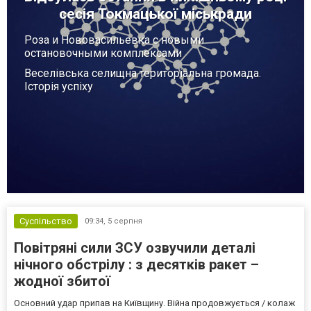
сесія Токмацької міськради
Роза и Нововасильевка с новыми
остановочными комплексами
Веселівська селищна територіальна громада.
Історія успіху
Суспільство
09:34,
5 серпня
Повітряні сили ЗСУ озвучили деталі
нічного обстрілу : з десятків ракет –
жодної збитої
Основний удар припав на Київщину. Війна продовжується / колаж