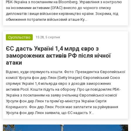
РБК-Україна з посиланням на Bloomberg. Управління з контролю
за іноземними активами (OFAC) внесло до чорного списку
дипломатів і вище військове керівництво країни. Зокрема, під
обмеження потрапили військовий аташе Ку...
Суспільство
15:28,
5 серпня
ЄС дасть Україні 1,4 млрд євро з
заморожених активів РФ після нічної
атаки
Відомо, куди спрямують кошти. Фото: Президентка Європейської
комісії Урсула фон дер Ляєн (Getty Images) Європейський Союз
спрямує Україні 1,4 мільярда євро з доходів заморожених
активів Росії. Кошти підуть на оборону. Про це повідомляє РБК-
Україна з посиланням на заяву очільниці Європейської комісії
Урсули фон дер Ляєн та прем'єр-міністра України Сергія
Корецького. Фон дер Ляєн: Росія має заплатити за руйнування
Урсула фон дер Ляєн заявила, що ЄС надасть У...