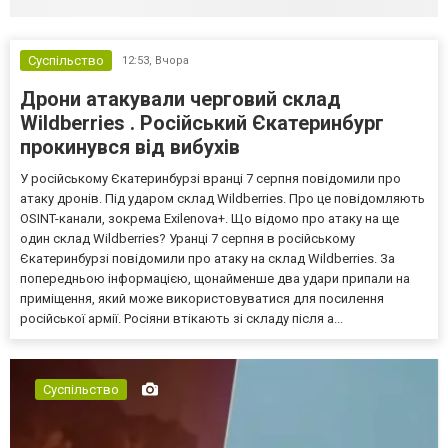
Суспільство
12:53,
Вчора
Дрони атакували черговий склад
Wildberries . Російський Єкатеринбург
прокинувся від вибухів
У російському Єкатеринбурзі вранці 7 серпня повідомили про
атаку дронів. Під ударом склад Wildberries. Про це повідомляють
OSINT-канали, зокрема Exilenova+. Що відомо про атаку на ще
один склад Wildberries? Уранці 7 серпня в російському
Єкатеринбурзі повідомили про атаку на склад Wildberries. За
попередньою інформацією, щонайменше два удари припали на
приміщення, який може використовуватися для посилення
російської армії. Росіяни втікають зі складу після а...
Суспільство