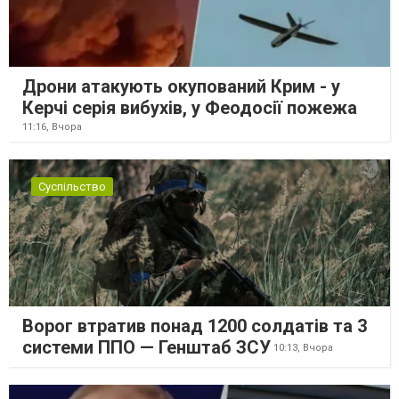
Дрони атакують окупований Крим - у
Керчі серія вибухів, у Феодосії пожежа
11:16,
Вчора
Суспільство
Ворог втратив понад 1200 солдатів та 3
системи ППО — Генштаб ЗСУ
10:13,
Вчора