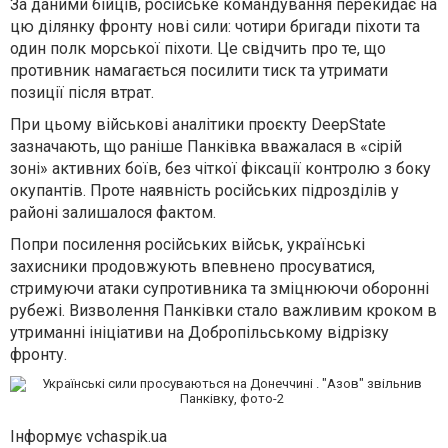
За даними бійців, російське командування перекидає на
цю ділянку фронту нові сили: чотири бригади піхоти та
один полк морської піхоти. Це свідчить про те, що
противник намагається посилити тиск та утримати
позиції після втрат.
При цьому військові аналітики проєкту DeepState
зазначають, що раніше Панківка вважалася в «сірій
зоні» активних боїв, без чіткої фіксації контролю з боку
окупантів. Проте наявність російських підрозділів у
районі залишалося фактом.
Попри посилення російських військ, українські
захисники продовжують впевнено просуватися,
стримуючи атаки супротивника та зміцнюючи оборонні
рубежі. Визволення Панківки стало важливим кроком в
утриманні ініціативи на Добропільському відрізку
фронту.
Інформує vchaspik.ua