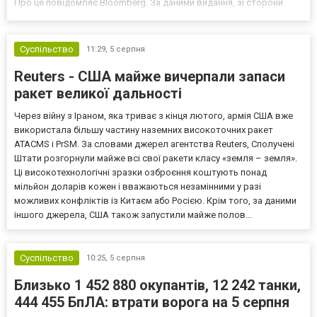
Про це повідомляє Bloomberg. За даними видання, зі сторони
Європи до цих переговорів долучилися колишні
високопосадовці Великої Британії, Франції, Німеччини та Р...
Суспільство
11:29,
5 серпня
Reuters - США майже вичерпали запаси
ракет великої дальності
Через війну з Іраном, яка триває з кінця лютого, армія США вже
використала більшу частину наземних високоточних ракет
ATACMS і PrSM. За словами джерел агентства Reuters, Сполучені
Штати розгорнули майже всі свої ракети класу «земля – земля».
Ці високотехнологічні зразки озброєння коштують понад
мільйон доларів кожен і вважаються незамінними у разі
можливих конфліктів із Китаєм або Росією. Крім того, за даними
іншого джерела, США також запустили майже полов...
Суспільство
10:25,
5 серпня
Близько 1 452 880 окупантів, 12 242 танки,
444 455 БпЛА: втрати ворога на 5 серпня