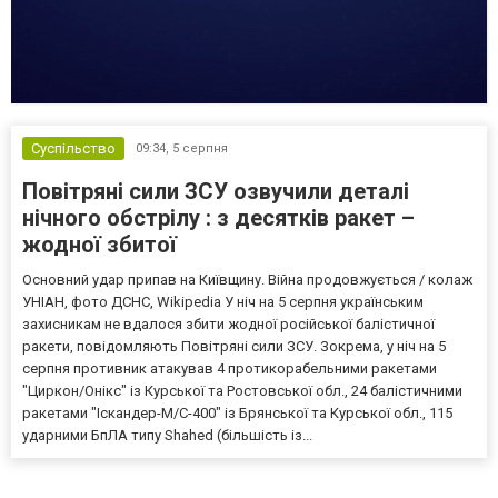
Суспільство
09:34,
5 серпня
Повітряні сили ЗСУ озвучили деталі
нічного обстрілу : з десятків ракет –
жодної збитої
Основний удар припав на Київщину. Війна продовжується / колаж
УНІАН, фото ДСНС, Wikipedia У ніч на 5 серпня українським
захисникам не вдалося збити жодної російської балістичної
ракети, повідомляють Повітряні сили ЗСУ. Зокрема, у ніч на 5
серпня противник атакував 4 протикорабельними ракетами
"Циркон/Онікс" із Курської та Ростовської обл., 24 балістичними
ракетами "Іскандер-М/С-400" із Брянської та Курської обл., 115
ударними БпЛА типу Shahed (більшість із...