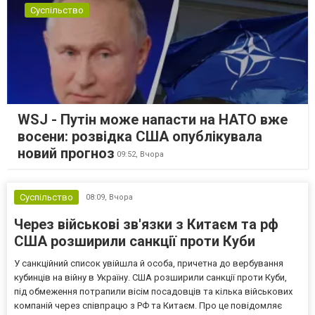
Суспільство
WSJ - Путін може напасти на НАТО вже
восени: розвідка США опублікувала
новий прогноз
09:52,
Вчора
Суспільство
08:09,
Вчора
Через військові зв'язки з Китаєм та рф
США розширили санкції проти Куби
У санкційний список увійшла й особа, причетна до вербування
кубинців на війну в Україну. США розширили санкції проти Куби,
під обмеження потрапили вісім посадовців та кілька військових
компаній через співпрацю з РФ та Китаєм. Про це повідомляє