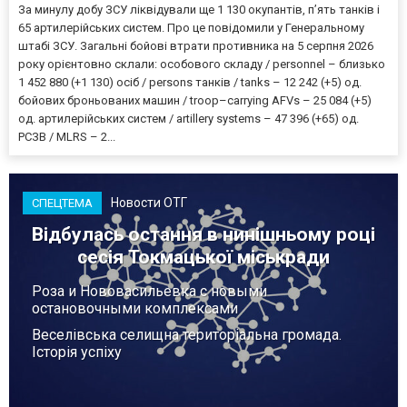
За минулу добу ЗСУ ліквідували ще 1 130 окупантів, пʼять танків і
65 артилерійських систем. Про це повідомили у Генеральному
штабі ЗСУ. Загальні бойові втрати противника на 5 серпня 2026
року орієнтовно склали: особового складу / personnel – близько
1 452 880 (+1 130) осіб / persons танків / tanks – 12 242 (+5) од.
бойових броньованих машин / troop–carrying AFVs – 25 084 (+5)
од. артилерійських систем / artillery systems – 47 396 (+65) од.
РСЗВ / MLRS – 2...
Новости ОТГ
СПЕЦТЕМА
Відбулась остання в нинішньому році
сесія Токмацької міськради
Роза и Нововасильевка с новыми
остановочными комплексами
Веселівська селищна територіальна громада.
Історія успіху