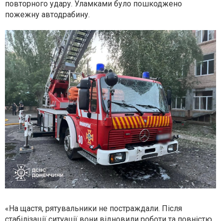
повторного удару. Уламками було пошкоджено
пожежну автодрабину.
«
На щастя, рятувальники не постраждали. Після
стабілізації ситуації вони відновили роботи та повністю