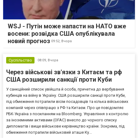
WSJ - Путін може напасти на НАТО вже
восени: розвідка США опублікувала
новий прогноз
09:52,
Вчора
Суспільство
08:09,
Вчора
Через військові зв'язки з Китаєм та рф
США розширили санкції проти Куби
У санкційний список увійшла й особа, причетна до вербування
кубинців на війну в Україну. США розширили санкції проти Куби,
під обмеження потрапили вісім посадовців та кілька військових
компаній через співпрацю з РФ та Китаєм. Про це повідомляє
РБК-Україна з посиланням на Bloomberg. Управління з контролю
за іноземними активами (OFAC) внесло до чорного списку
дипломатів і вище військове керівництво країни. Зокрема, під
обмеження потрапили військовий аташе Ку...