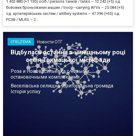
1 452 880 (+1 130) осіб / persons танків / tanks – 12 242 (+5) од.
бойових броньованих машин / troop–carrying AFVs – 25 084 (+5)
од. артилерійських систем / artillery systems – 47 396 (+65) од.
РСЗВ / MLRS – 2...
Новости ОТГ
СПЕЦТЕМА
Відбулась остання в нинішньому році
сесія Токмацької міськради
Роза и Нововасильевка с новыми
остановочными комплексами
Веселівська селищна територіальна громада.
Історія успіху