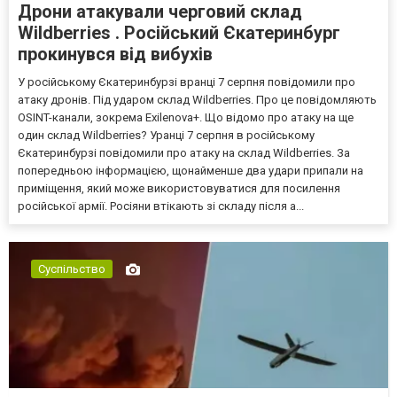
Дрони атакували черговий склад
Wildberries . Російський Єкатеринбург
прокинувся від вибухів
У російському Єкатеринбурзі вранці 7 серпня повідомили про
атаку дронів. Під ударом склад Wildberries. Про це повідомляють
OSINT-канали, зокрема Exilenova+. Що відомо про атаку на ще
один склад Wildberries? Уранці 7 серпня в російському
Єкатеринбурзі повідомили про атаку на склад Wildberries. За
попередньою інформацією, щонайменше два удари припали на
приміщення, який може використовуватися для посилення
російської армії. Росіяни втікають зі складу після а...
Суспільство