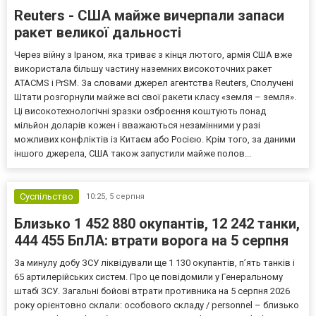
Reuters - США майже вичерпали запаси
ракет великої дальності
Через війну з Іраном, яка триває з кінця лютого, армія США вже
використала більшу частину наземних високоточних ракет
ATACMS і PrSM. За словами джерел агентства Reuters, Сполучені
Штати розгорнули майже всі свої ракети класу «земля – земля».
Ці високотехнологічні зразки озброєння коштують понад
мільйон доларів кожен і вважаються незамінними у разі
можливих конфліктів із Китаєм або Росією. Крім того, за даними
іншого джерела, США також запустили майже полов...
Суспільство
10:25,
5 серпня
Близько 1 452 880 окупантів, 12 242 танки,
444 455 БпЛА: втрати ворога на 5 серпня
За минулу добу ЗСУ ліквідували ще 1 130 окупантів, пʼять танків і
65 артилерійських систем. Про це повідомили у Генеральному
штабі ЗСУ. Загальні бойові втрати противника на 5 серпня 2026
року орієнтовно склали: особового складу / personnel – близько