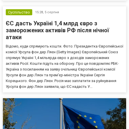
Суспільство
15:28,
5 серпня
ЄС дасть Україні 1,4 млрд євро з
заморожених активів РФ після нічної
атаки
Відомо, куди спрямують кошти. Фото: Президентка Європейської
комісії Урсула фон дер Ляєн (Getty Images) Європейський Союз
спрямує Україні 1,4 мільярда євро з доходів заморожених
активів Росії. Кошти підуть на оборону. Про це повідомляє РБК-
Україна з посиланням на заяву очільниці Європейської комісії
Урсули фон дер Ляєн та прем'єр-міністра України Сергія
Корецького. Фон дер Ляєн: Росія має заплатити за руйнування
Урсула фон дер Ляєн заявила, що ЄС надасть У...