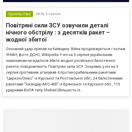
Суспільство
09:34,
5 серпня
Повітряні сили ЗСУ озвучили деталі
нічного обстрілу : з десятків ракет –
жодної збитої
Основний удар припав на Київщину. Війна продовжується / колаж
УНІАН, фото ДСНС, Wikipedia У ніч на 5 серпня українським
захисникам не вдалося збити жодної російської балістичної
ракети, повідомляють Повітряні сили ЗСУ. Зокрема, у ніч на 5
серпня противник атакував 4 протикорабельними ракетами
"Циркон/Онікс" із Курської та Ростовської обл., 24 балістичними
ракетами "Іскандер-М/С-400" із Брянської та Курської обл., 115
ударними БпЛА типу Shahed (більшість із...