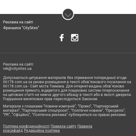
Реклама на сайті
Франшиза "CitySites"
Реклама на сайті:
rek@citysites.ua
Допускається цитування матеріалів без отримання попередньої згоди
06178.com.ua за умови розміщення в тексті обов'язкового посилання на
06178.com.ua - Сайт міста Токмака. Для інтернет-видань обов'язкове
розміщення прямого, відкритого для пошукових систем гіперпосилання
на цитовані статті не нижче другого абзацу в тексті або в якості джерела.
Порушення виняткових прав переслідується Законом.
Матеріали з плашками "Новини компаній", "Промо", "Партнерський
матеріал", "Партнерський спецпроєкт", "Політичні новини", "Пресреліз",
"PR", "Офіційно", "Політична реклама" публікуються на правах реклами.
Політика конфіденційності
Правила сайту
Правила
класифайд
Редакційна політика