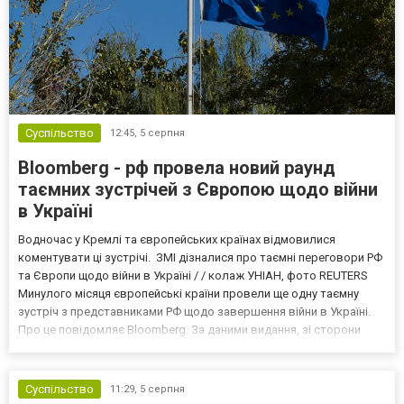
Суспільство
12:45,
5 серпня
Bloomberg - рф провела новий раунд
таємних зустрічей з Європою щодо війни
в Україні
Водночас у Кремлі та європейських країнах відмовилися
коментувати ці зустрічі. ЗМІ дізналися про таємні переговори РФ
та Європи щодо війни в Україні / / колаж УНІАН, фото REUTERS
Минулого місяця європейські країни провели ще одну таємну
зустріч з представниками РФ щодо завершення війни в Україні.
Про це повідомляє Bloomberg. За даними видання, зі сторони
Європи до цих переговорів долучилися колишні
високопосадовці Великої Британії, Франції, Німеччини та Р...
Суспільство
11:29,
5 серпня