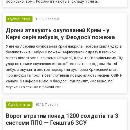
російської армії. Росіяни втікають зі складу після а...
Суспільство
11:16,
7 серпня
Дрони атакують окупований Крим - у
Керчі серія вибухів, у Феодосії пожежа
У ніч на 7 серпня окупований Крим накрила чергова хвиля ударів
безпілотників. Вибухи й пожежі зафіксували одразу в кількох
містах півострова, зокрема Феодосії, Керчі та Гвардійському. Під
удар потрпили скупчення ворожої техніки та аеродром. На тлі
вибухів окупанти вкотре перекрили рух через Кримський міст.
Про вибухи та проліт безпілотників повідомляють місцеві OSINT-
канали. За інформацією, у Феодосії був приліт, ймовірно, по
скупченню техніки в районі кол...
Суспільство
10:13,
7 серпня
Ворог втратив понад 1200 солдатів та 3
системи ППО — Генштаб ЗСУ