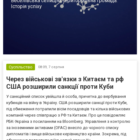
Веселівська селищна територіальна громада.
Історія успіху
Суспільство
08:09,
7 серпня
Через військові зв'язки з Китаєм та рф
США розширили санкції проти Куби
У санкційний список увійшла й особа, причетна до вербування
кубинців на війну в Україну. США розширили санкції проти Куби,
під обмеження потрапили вісім посадовців та кілька військових
компаній через співпрацю з РФ та Китаєм. Про це повідомляє
РБК-Україна з посиланням на Bloomberg. Управління з контролю
за іноземними активами (OFAC) внесло до чорного списку
дипломатів і вище військове керівництво країни. Зокрема, під