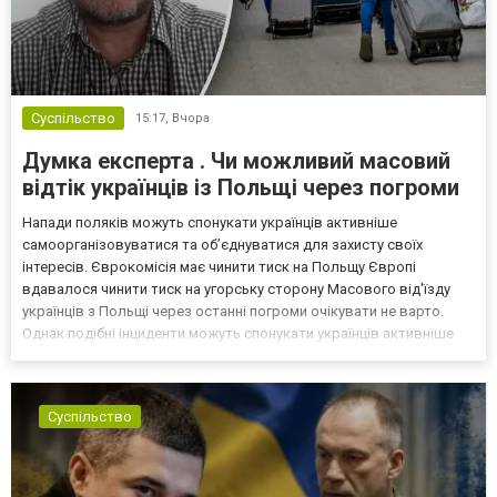
Суспільство
15:17,
Вчора
Думка експерта . Чи можливий масовий
відтік українців із Польщі через погроми
Напади поляків можуть спонукати українців активніше
самоорганізовуватися та об’єднуватися для захисту своїх
інтересів. Єврокомісія має чинити тиск на Польщу Європі
вдавалося чинити тиск на угорську сторону Масового від'їзду
українців з Польщі через останні погроми очікувати не варто.
Однак подібні інциденти можуть спонукати українців активніше
самоорганізовуватися та об’єднуватися для захисту своїх
інтересів. Таку думку висловив директор Центру досліджень...
Суспільство