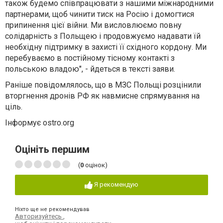
також будемо співпрацювати з нашими міжнародними
партнерами, щоб чинити тиск на Росію і домогтися
припинення цієї війни. Ми висловлюємо повну
солідарність з Польщею і продовжуємо надавати їй
необхідну підтримку в захисті її східного кордону. Ми
перебуваємо в постійному тісному контакті з
польською владою", - йдеться в тексті заяви.
Раніше повідомлялось, що в МЗС Польщі розцінили
вторгнення дронів РФ як навмисне спрямування на
ціль.
Інформує ostro.org
Оцініть першим
(
0
оцінок)
Я рекомендую
Ніхто ще не рекомендував
Авторизуйтесь
,