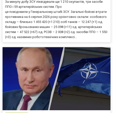
За минулу добу ЗСУ ліквідували ще 1 210 окупантів, три засоби
ППО і 59 артилерійських систем. Про
це повідомили у Генеральному штабі ЗСУ. Загальні бойові втрати
противника на 6 серпня 2026 року орієнтовно склали: особового
складу – близько 1 455 420 (+1 210) осіб танків – 12 247 (+1) од.
бойових броньованих машин – 25 098 (+11) од. артилерійських
систем – 47 522 (+67) од. РСЗВ – 2 008 (+2) од. засобів ППО – 1 550
(+3) од. наземних робототехнічних комплексі...