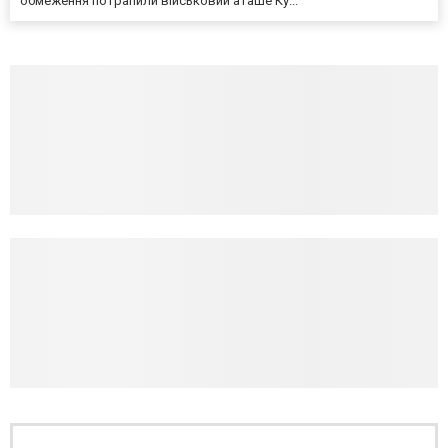
обмеження потрапили військовий аташе Ку...