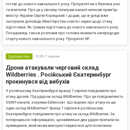
готові до нового навчального року. Пріоритетом є безпека учні
та вчителів. Про це у своєму телеграм-каналі написав прем'єр-
міністр України Сергій Корецький. І додав, що в уряді вже
заслухали доповідь Міністерства освіти і науки щодо стану
підготовки. Як триває підготовка до нового навчального року
Посадовець також розповів про головні моменти напередодні
старту нового навчального року. Пріоритет №...
Суспільство
12:53,
7 серпня
Дрони атакували черговий склад
Wildberries . Російський Єкатеринбург
прокинувся від вибухів
У російському Єкатеринбурзі вранці 7 серпня повідомили про
атаку дронів. Під ударом склад Wildberries. Про це повідомляють
OSINT-канали, зокрема Exilenova+. Що відомо про атаку на ще
один склад Wildberries? Уранці 7 серпня в російському
Єкатеринбурзі повідомили про атаку на склад Wildberries. За
попередньою інформацією, щонайменше два удари припали на
приміщення, який може використовуватися для посилення