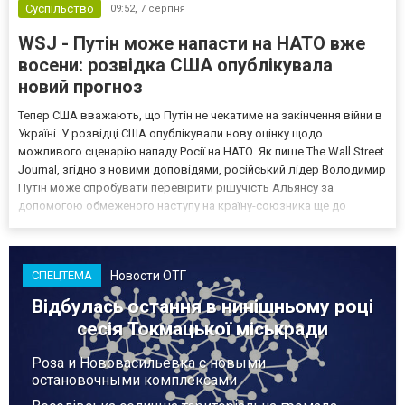
Суспільство
09:52,
7 серпня
WSJ - Путін може напасти на НАТО вже
восени: розвідка США опублікувала
новий прогноз
Тепер США вважають, що Путін не чекатиме на закінчення війни в
Україні. У розвідці США опублікували нову оцінку щодо
можливого сценарію нападу Росії на НАТО. Як пише The Wall Street
Journal, згідно з новими доповідями, російський лідер Володимир
Путін може спробувати перевірити рішучість Альянсу за
допомогою обмеженого наступу на країну-союзника ще до
закінчення війни в Україні. Ці нові оцінки з’явилися на тлі нестачі
деяких критично важливих боєприпасів,...
Новости ОТГ
СПЕЦТЕМА
Відбулась остання в нинішньому році
сесія Токмацької міськради
Роза и Нововасильевка с новыми
остановочными комплексами