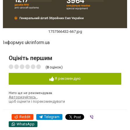
1757566432-667.jpg
Інформує ukrinform.ua
Оцініть першим
(
0
оцінок)
Я рекомендую
Ніхто ще не рекомендував
Авторизуйтесь
,
щоб оцінити і порекомендувати
Reddit
Telegram
Viber
WhatsApp