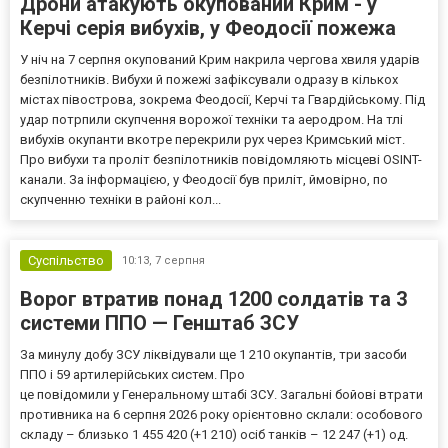
Дрони атакують окупований Крим - у
Керчі серія вибухів, у Феодосії пожежа
У ніч на 7 серпня окупований Крим накрила чергова хвиля ударів
безпілотників. Вибухи й пожежі зафіксували одразу в кількох
містах півострова, зокрема Феодосії, Керчі та Гвардійському. Під
удар потрпили скупчення ворожої техніки та аеродром. На тлі
вибухів окупанти вкотре перекрили рух через Кримський міст.
Про вибухи та проліт безпілотників повідомляють місцеві OSINT-
канали. За інформацією, у Феодосії був приліт, ймовірно, по
скупченню техніки в районі кол...
Суспільство
10:13,
7 серпня
Ворог втратив понад 1200 солдатів та 3
системи ППО — Генштаб ЗСУ
За минулу добу ЗСУ ліквідували ще 1 210 окупантів, три засоби
ППО і 59 артилерійських систем. Про
це повідомили у Генеральному штабі ЗСУ. Загальні бойові втрати
противника на 6 серпня 2026 року орієнтовно склали: особового
складу – близько 1 455 420 (+1 210) осіб танків – 12 247 (+1) од.