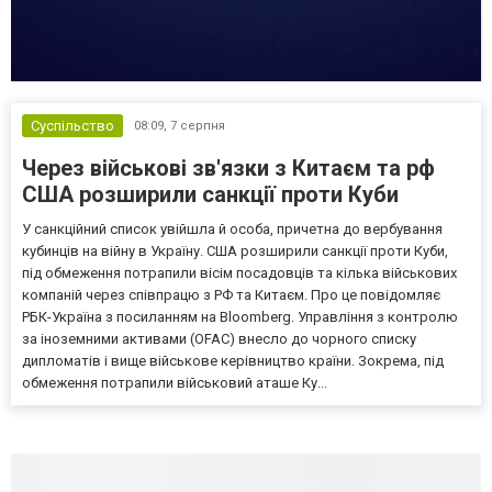
Суспільство
08:09,
7 серпня
Через військові зв'язки з Китаєм та рф
США розширили санкції проти Куби
У санкційний список увійшла й особа, причетна до вербування
кубинців на війну в Україну. США розширили санкції проти Куби,
під обмеження потрапили вісім посадовців та кілька військових
компаній через співпрацю з РФ та Китаєм. Про це повідомляє
РБК-Україна з посиланням на Bloomberg. Управління з контролю
за іноземними активами (OFAC) внесло до чорного списку
дипломатів і вище військове керівництво країни. Зокрема, під
обмеження потрапили військовий аташе Ку...