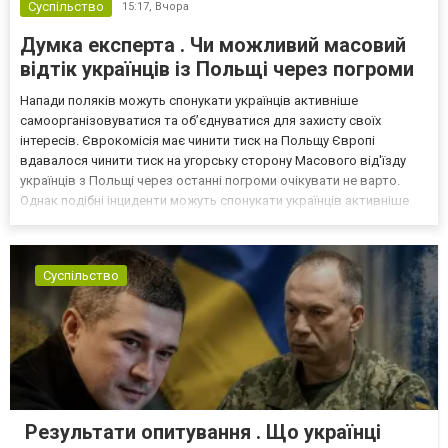
Суспільство
15:17,
Вчора
Думка експерта . Чи можливий масовий
відтік українців із Польщі через погроми
Напади поляків можуть спонукати українців активніше
самоорганізовуватися та об’єднуватися для захисту своїх
інтересів. Єврокомісія має чинити тиск на Польщу Європі
вдавалося чинити тиск на угорську сторону Масового від'їзду
українців з Польщі через останні погроми очікувати не варто.
Однак подібні інциденти можуть спонукати українців активніше
самоорганізовуватися та об’єднуватися для захисту своїх
інтересів. Таку думку висловив директор Центру досліджень...
Суспільство
Результати опитування . Що українці