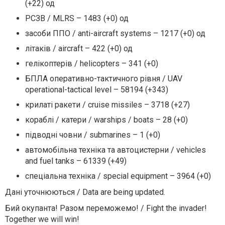
(+22) од
РСЗВ / MLRS – 1483 (+0) од
засоби ППО / anti-aircraft systems – 1217 (+0) од
літаків / aircraft – 422 (+0) од
гелікоптерів / helicopters – 341 (+0)
БПЛА оперативно-тактичного рівня / UAV
operational-tactical level – 58194 (+343)
крилаті ракети / cruise missiles – 3718 (+27)
кораблі / катери / warships / boats – 28 (+0)
підводні човни / submarines – 1 (+0)
автомобільна техніка та автоцистерни / vehicles
and fuel tanks – 61339 (+49)
спеціальна техніка / special equipment – 3964 (+0)
Дані уточнюються / Data are being updated.
Бий окупанта! Разом переможемо! / Fight the invader!
Together we will win!