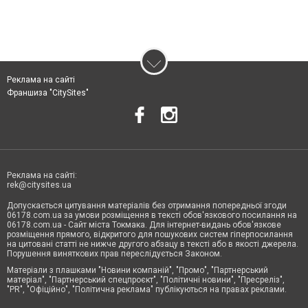
Реклама на сайті
Франшиза "CitySites"
Реклама на сайті:
rek@citysites.ua
Допускається цитування матеріалів без отримання попередньої згоди
06178.com.ua за умови розміщення в тексті обов'язкового посилання на
06178.com.ua - Сайт міста Токмака. Для інтернет-видань обов'язкове
розміщення прямого, відкритого для пошукових систем гіперпосилання
на цитовані статті не нижче другого абзацу в тексті або в якості джерела.
Порушення виняткових прав переслідується Законом.
Матеріали з плашками "Новини компаній", "Промо", "Партнерський
матеріал", "Партнерський спецпроєкт", "Політичні новини", "Пресреліз",
"PR", "Офіційно", "Політична реклама" публікуються на правах реклами.