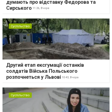
думають про відставку Федорова та
Сирського
11:26,
Вчора
Суспільство
Другий етап ексгумації останків
солдатів Війська Польського
розпочнеться у Львові
10:43,
Вчора
Суспільство