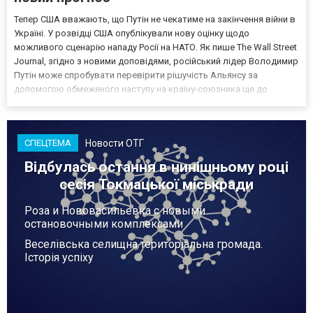
Тепер США вважають, що Путін не чекатиме на закінчення війни в
Україні. У розвідці США опублікували нову оцінку щодо
можливого сценарію нападу Росії на НАТО. Як пише The Wall Street
Journal, згідно з новими доповідями, російський лідер Володимир
Путін може спробувати перевірити рішучість Альянсу за
допомогою обмеженого наступу на країну-союзника ще до
закінчення війни в Україні. Ці нові оцінки з’явилися на тлі нестачі
деяких критично важливих боєприпасів,...
Новости ОТГ
СПЕЦТЕМА
Відбулась остання в нинішньому році
сесія Токмацької міськради
Роза и Нововасильевка с новыми
остановочными комплексами
Веселівська селищна територіальна громада.
Історія успіху