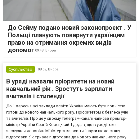
До Сейму подано новий законопроєкт . У
Польщі планують повернути українцям
право на отримання окремих видів
допомог
09:48,
Вчора
Суспільство
08:59,
Вчора
В уряді назвали пріоритети на новий
навчальний рік . Зростуть зарплати
вчителів і стипендії
До 1 вересня всі заклади освіти України мають бути повністю
готові до нового навчального року. Пріоритетом є безпека учні
та вчителів. Про це у своєму телеграм-каналі написав прем'єр-
міністр України Сергій Корецький. І додав, що в уряді вже
заслухали доповідь Міністерства освіти і науки щодо стану
підготовки. Як триває підготовка до нового навчального року