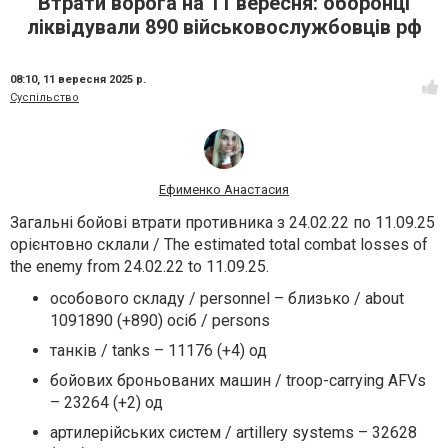
Втрати ворога на 11 вересня: оборонці
ліквідували 890 військовослужбовців рф
08:10,
11 вересня 2025 р.
Суспільство
Ефименко Анастасия
Загальні бойові втрати противника з 24.02.22 по 11.09.25
орієнтовно склали / The estimated total combat losses of
the enemy from 24.02.22 to 11.09.25.
особового складу / personnel – близько / about
1091890 (+890) осіб / persons
танків / tanks – 11176 (+4) од
бойових броньованих машин / troop-carrying AFVs
– 23264 (+2) од
артилерійських систем / artillery systems – 32628