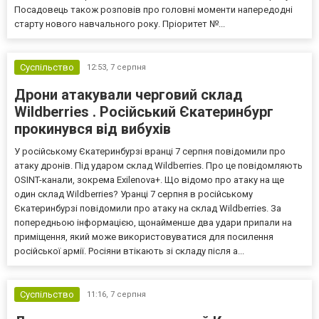
Посадовець також розповів про головні моменти напередодні
старту нового навчального року. Пріоритет №...
Суспільство
12:53,
7 серпня
Дрони атакували черговий склад
Wildberries . Російський Єкатеринбург
прокинувся від вибухів
У російському Єкатеринбурзі вранці 7 серпня повідомили про
атаку дронів. Під ударом склад Wildberries. Про це повідомляють
OSINT-канали, зокрема Exilenova+. Що відомо про атаку на ще
один склад Wildberries? Уранці 7 серпня в російському
Єкатеринбурзі повідомили про атаку на склад Wildberries. За
попередньою інформацією, щонайменше два удари припали на
приміщення, який може використовуватися для посилення
російської армії. Росіяни втікають зі складу після а...
Суспільство
11:16,
7 серпня