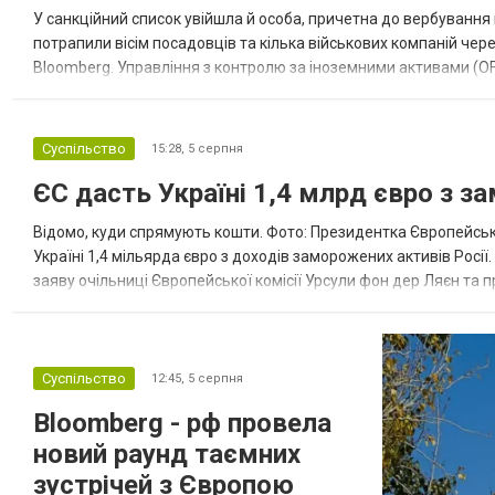
У санкційний список увійшла й особа, причетна до вербування 
потрапили вісім посадовців та кілька військових компаній чер
Bloomberg. Управління з контролю за іноземними активами (OF
Зокрема, під обмеження потрапили військовий аташе Ку...
Суспільство
15:28,
5 серпня
ЄС дасть Україні 1,4 млрд євро з з
Відомо, куди спрямують кошти. Фото: Президентка Європейсько
Україні 1,4 мільярда євро з доходів заморожених активів Росі
заяву очільниці Європейської комісії Урсули фон дер Ляєн та п
за руйнування Урсула фон дер Ляєн заявила, що ЄС надасть У..
Суспільство
12:45,
5 серпня
Bloomberg - рф провела
новий раунд таємних
зустрічей з Європою