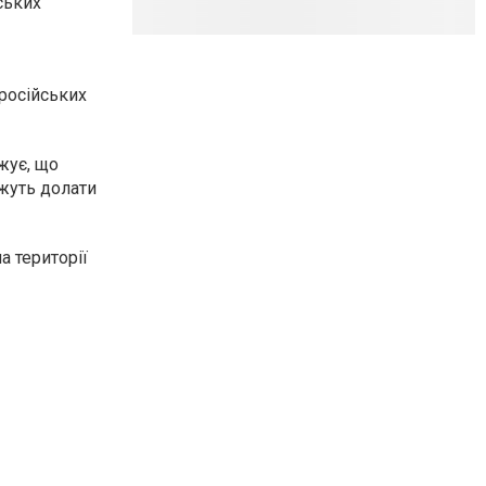
ських
 російських
жує, що
ожуть долати
а території