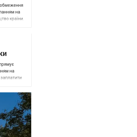
д обмеження
иланням на
цтво країни.
ки
спрямує
нням на
є заплатити