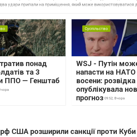
 два удари припали на приміщення, який може використовуватися 
тво
Суспільство
втратив понад
WSJ - Путін мож
лдатів та 3
напасти на НАТО
и ППО — Генштаб
восени: розвідк
опублікувала но
Вчора
прогноз
09:52,
Вчора
а рф США розширили санкції проти Куби