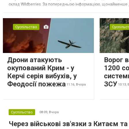
склад Wildberries. За попередньою інформацією, щонайменше
посилення російської армії. Росіяни втікають зі складу після а...
Суспільство
Суспільс
Дрони атакують
Ворог 
окупований Крим - у
1200 со
Керчі серія вибухів, у
систем
Феодосії пожежа
ЗСУ
11:16,
Вчора
10:13,
Суспільство
08:09,
Вчора
Через військові зв'язки з Китаєм т