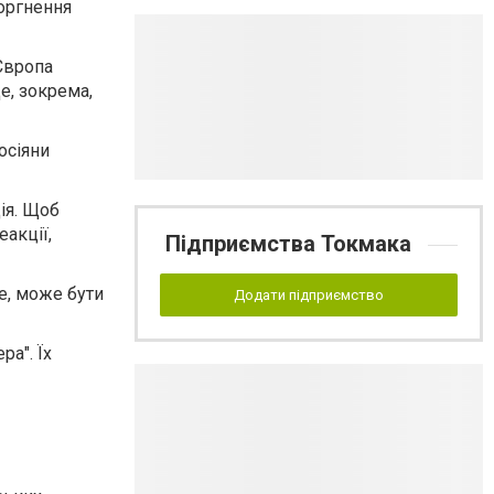
оргнення
 Європа
е, зокрема,
осіяни
ія. Щоб
акції,
Підприємства Токмака
е, може бути
Додати підприємство
ра". Їх