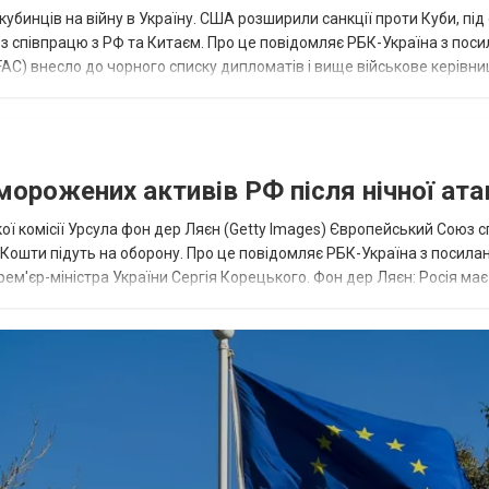
кубинців на війну в Україну. США розширили санкції проти Куби, пі
ез співпрацю з РФ та Китаєм. Про це повідомляє РБК-Україна з пос
AC) внесло до чорного списку дипломатів і вище військове керівни
аморожених активів РФ після нічної ата
ї комісії Урсула фон дер Ляєн (Getty Images) Європейський Союз 
ї. Кошти підуть на оборону. Про це повідомляє РБК-Україна з посила
рем'єр-міністра України Сергія Корецького. Фон дер Ляєн: Росія ма
.