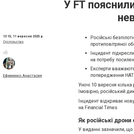
У FT пояснил
нев
13:15,
11 вересня 2025 р.
Російські безпілот
Суспільство
протиповітряної о
Інцидент підкресли
на потребу посилен
Експерти вважають,
попередження НАТ
Ефименко Анастасия
Уночі 10 вересня кілька
Імовірно, російський ди
Інцидент відкриває нову
на Financial Times.
Як російські дрони
У виданні зазначили, щ