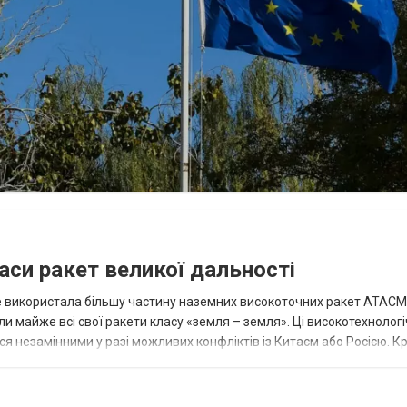
аси ракет великої дальності
вже використала більшу частину наземних високоточних ракет ATACMS
 майже всі свої ракети класу «земля – земля». Ці високотехнологі
незамінними у разі можливих конфліктів із Китаєм або Росією. Крі