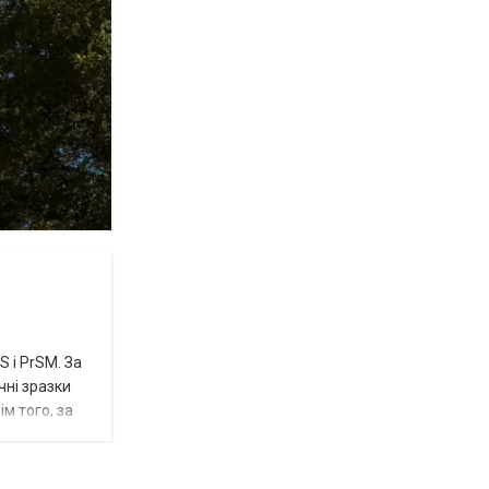
 і PrSM. За
чні зразки
м того, за