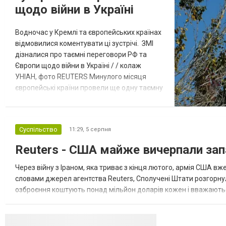
щодо війни в Україні
Водночас у Кремлі та європейських країнах
відмовилися коментувати ці зустрічі. ЗМІ
дізналися про таємні переговори РФ та
Європи щодо війни в Україні / / колаж
УНІАН, фото REUTERS Минулого місяця
європейські країни провели ще одну таємну
зустріч з представниками РФ щодо
завершення війни в Україні. Про це
повідомляє Bloomberg. За даними видання,
Суспільство
11:29,
5 серпня
зі сторони Європи до цих переговорів
долучилися колишні високопосадовці
Reuters - США майже вичерпали зап
Великої Британії, Франції, Німеччини та Р...
Через війну з Іраном, яка триває з кінця лютого, армія США 
словами джерел агентства Reuters, Сполучені Штати розгорнули
озброєння коштують понад мільйон доларів кожен і вважаються 
даними іншого джерела, США також запустили майже полов...