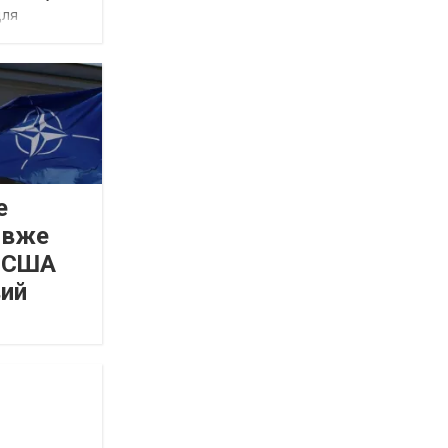
для
е
 вже
а США
вий