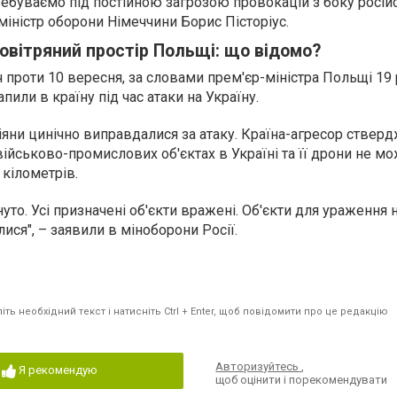
ребуваємо під постійною загрозою провокацій з боку росій
 міністр оборони Німеччини Борис Пісторіус.
овітряний простір Польщі: що відомо?
ч проти 10 вересня, за словами прем'єр-міністра Польщі 19
пили в країну під час атаки на Україну.
яни цинічно виправдалися за атаку. Країна-агресор стверд
військово-промислових об'єктах в Україні та її дрони не м
 кілометрів.
уто. Усі призначені об'єкти вражені. Об'єкти для ураження н
ися", – заявили в міноборони Росії.
ть необхідний текст і натисніть Ctrl + Enter, щоб повідомити про це редакцію
Авторизуйтесь
,
Я рекомендую
щоб оцінити і порекомендувати