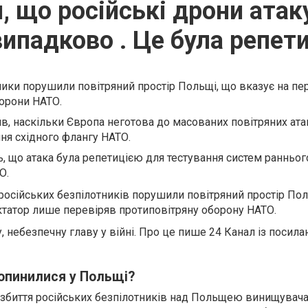
и, що російські дрони ата
ипадково . Це була репет
ники порушили повітряний простір Польщі, що вказує на пе
борони НАТО.
в, наскільки Європа неготова до масованих повітряних атак
ня східного флангу НАТО.
 що атака була репетицією для тестування систем ранньог
О.
 російських безпілотників порушили повітряний простір Пол
ктатор лише перевіряв протиповітряну оборону НАТО.
, небезпечну главу у війні. Про це пише 24 Канал із посил
 опинилися у Польщі?
о збиття російських безпілотників над Польщею винищувач