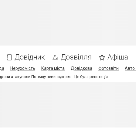
Довідник
Дозвілля
Афіша
да
Нерухомість
Карта міста
Довідкова
Фотозвіти
Авто 
 дрони атакували Польщу невипадково . Це була репетиція