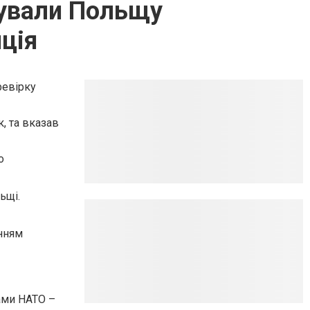
кували Польщу
иція
ревірку
, та вказав
о
ьщі.
анням
ами НАТО –