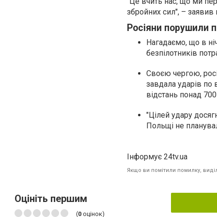
"Це вчить нас, що ми пе
збройних сил", – заявив
Росіяни порушили п
Нагадаємо, що в ні
безпілотників потра
Своєю чергою, росі
завдала ударів по 
відстань понад 700
"Цілей удару досягн
Польщі не планувал
Інформує 24tv.ua
Якщо ви помітили помилку, виділі
Оцініть першим
(
0
оцінок)