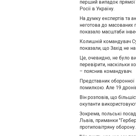
перший випадок прямої 
Росії в Україну.
На думку експертів та а
неготова до масованих по
показало масштаби інвес
Колишній командувач Су
показали, що Захід не н
Це, очевидно, не було в
перевірити, наскільки х
– пояснив командувач.
Представник оборонної 
помилкою. Але 19 дронів
Він розповів, що більшіс
окупанти використовуют
Зокрема, польські посад
Львів, приманки "Гербе
протиповітряну оборону.