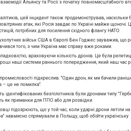
взаємодії Альянсу та Росії з початку повномасштабного вт
налітиків, цей інцидент також продемонстрував, наскільки
вітряних атак, які Росія завдає по Україні майже щоночі. Ц
тицій, потрібних для посилення східного флангу НАТО.
хопутних військ США в Європі Бен Годжес зауважив, що р
авчився того, з чим Україна має справу вже роками.
ипадковістю, враховуючи кількість дронів. Це була репетиц
ороші наші системи раннього попередження, який наш час ре
промисловості підкреслив: "Один дрон, як ми бачили раніш
 – це не помилка".
ть ідентифікованих безпілотників були дронами типу "Гербе
ь як приманки для ППО або для розвідки.
овці підозрюють, що у той час, коли ударні дрони летіли на
ра" навмисно спрямували в Польщу, щоб обійти українську