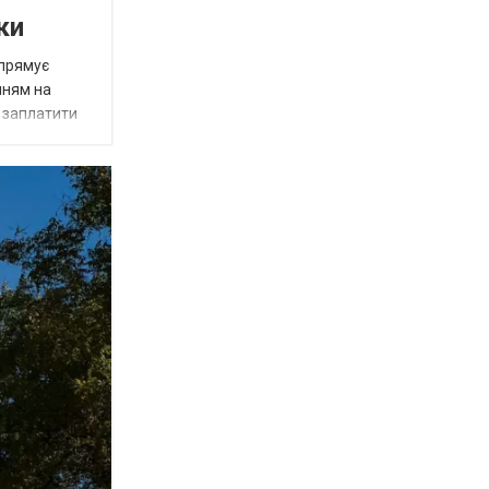
ки
спрямує
нням на
є заплатити