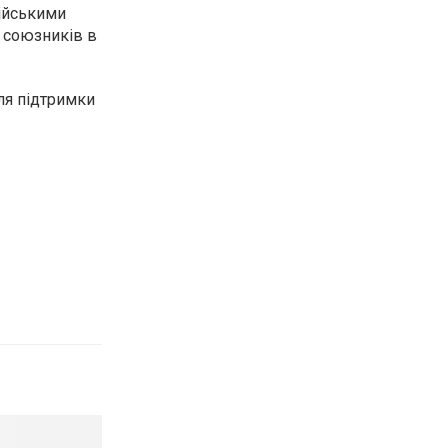
сійськими
я союзників в
ля підтримки