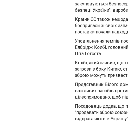
закуповуються безпосер
безпеці України", виро
Країни ЄС також нещодав
боєприпаси зі своїх запа
поставки почали надход
Уповільнення темпів пос
Елбрідж Колбі, головний
Піта Гегсета.
Колбі, який заявив, що 
загрози з боку Китаю, с
зброю можуть призвести
Представник Білого дом
важливих засобів протип
цілеспрямовано, щоб під
Посадовець додав, що п
"продавати зброю союзни
відправляють в Україну"