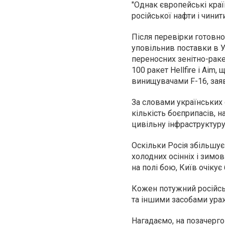
"Однак європейські краї
російської нафти і чинит
Після перевірки готовно
уповільнив поставки в У
переносних зенітно-раке
100 ракет Hellfire і Ai
винищувачами F-16, заяв
За словами українських о
кількість боєприпасів, н
цивільну інфраструктуру
Оскільки Росія збільшує
холодних осінніх і зимо
на полі бою, Київ очіку
Кожен потужний російсь
та іншими засобами ура
Нагадаємо, на позачерго