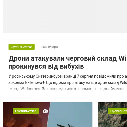
Суспільство
12:53,
Вчора
Дрони атакували черговий склад Wil
прокинувся від вибухів
У російському Єкатеринбурзі вранці 7 серпня повідомили про а
зокрема Exilenova+. Що відомо про атаку на ще один склад Wild
склад Wildberries. За попередньою інформацією, щонайменше
посилення російської армії. Росіяни втікають зі складу після а...
Суспільство
Суспільс